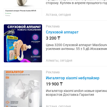
сторону. Куплен в апреле прошлого го
устройством. Чеки все сохранились....
Астана, сегодня
Реклама
Слуховой аппарат
3 200 ₸
Цена 3200 Слуховой аппарат MaxSound
усиления антенны: 55 ± 5 дБ Искажени
частот: 300-4500 Гц Входной...
Алматы, сегодня
Реклама
Ингалятор xiaomi небулайзер
19 900 ₸
Ингалятор xiaomi andon новые оригинал Высшее качество Р
возрастов Доставка Гарантия
Астана, сегодня