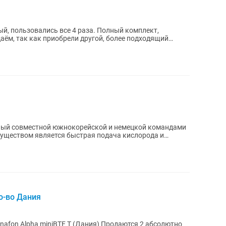
й, пользовались все 4 раза. Полный комплект,
аëм, так как приобрели другой, более подходящий
ный совместной южнокорейской и немецкой командами
уществом является быстрая подача кислорода и
о-во Дания
afon Alpha miniBTE T (Дания) Продаются 2 абсолютно