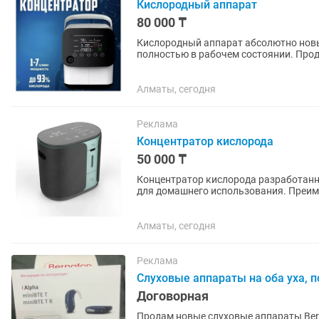
Кислородный аппарат
80 000 ₸
Кислородный аппарат абсолютно новы
полностью в рабочем состоянии. Прод
именно под наши запросы. К самому...
Алматы, сегодня
Реклама
Концентратор кислорода
50 000 ₸
Концентратор кислорода разработан
для домашнего использования. Преим
большая производительность....
Алматы, сегодня
Реклама
Слуховые аппараты на оба уха, п
Договорная
Продам новые слуховые аппараты Bern