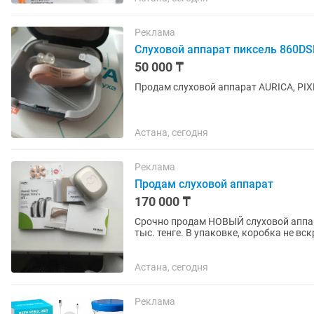
Реклама
Слуховой аппарат пиксель 860DSP
50 000 ₸
Продам слуховой аппарат AURICA, PIX
Астана, сегодня
Реклама
Продам слуховой аппарат
170 000 ₸
Срочно продам НОВЫЙ слуховой аппара
тыс. тенге. В упаковке, коробка не вскрыта. К нему футляр, вкладыш . Паспорт, гарантийный
талон от 21.07.26 г.
Астана, сегодня
Реклама