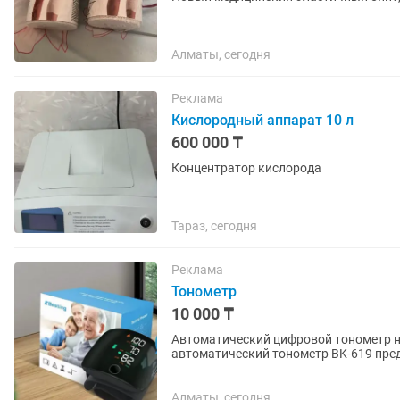
Алматы, сегодня
Реклама
Кислородный аппарат 10 л
600 000 ₸
Концентратор кислорода
Тараз, сегодня
Реклама
Тонометр
10 000 ₸
Автоматический цифровой тонометр на запястье BK-61
автоматический тонометр BK-619 пред
артериального давления и пульса в до
Алматы, сегодня