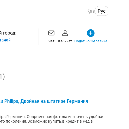
Қаз
Рус
 город:
танай
Чат
Кабинет
Подать объявление
1)
Philips, Двойная на штативе Германия
ips Германия. Современная фотолампа ,очень удобная
го поколения.Возможно купить,в кредит,в Ред,в