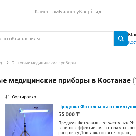
Клиентам
Бизнесу
Kaspi Гид
Мой
Кос
д
Бытовые медицинские приборы
ые медицинские приборы в Костанае
(
Сортировка
Продажа Фотолампы от желтушки 
55 000 ₸
Продажа Фотолампы от желтушки Phil
главное эффективная фотолампа ново
рассрочку Доставка по всей стране,...