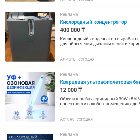
Реклама
Кислородный концентратор
400 000 ₸
Кислородный конденсатор вырабатыва
для облегчения дыхания и снятие прис
используют для насыщения...
Алматы, сегодня
Реклама
Кварцевая ультрафиолетовая бак
12 000 ₸
Облучатель бактерицидный 30W «BAIM
поверхности в любых помещениях до 30 кв. метров. Характеристики
Длина лампы:90...
Астана, сегодня
Реклама