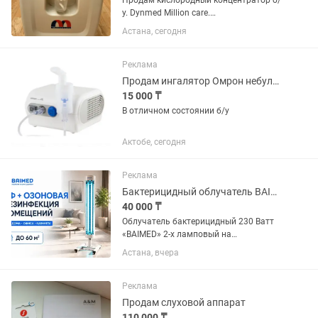
Продам кислородный концентратор б/
у. Dynmed Million care.
Производительность 5л. В рабочем
Астана, сегодня
состоянии. Прошел диагностику, есть
документ о исправности.
Реклама
Продам ингалятор Омрон небулайзер
15 000 ₸
В отличном состоянии б/у
Актобе, сегодня
Реклама
Бактерицидный облучатель BAIMED 2 на 30 Вт на стойке передвижной
40 000 ₸
Облучатель бактерицидный 230 Ватт
«BAIMED» 2-х ламповый на
передвижной стойке на колесиках
Астана, вчера
предназначен для обеззараживания
воздуха и поверхности в помещении на
60...
Реклама
Продам слуховой аппарат
110 000 ₸