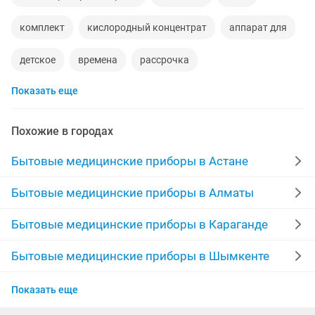
комплект
кислородный концентрат
аппарат для
детское
времена
рассрочка
Показать еще
кислородный концентратор кислород
тел
pro
вода
кислородный концетратор
электронные
Похожие в городах
батарей
апарат
терапия
мине
Бытовые медицинские приборы в Астане
фотолампа желтухи
мира
эксплуатация
Бытовые медицинские приборы в Алматы
средств
кварцевая
комнате
корпусы
Бытовые медицинские приборы в Караганде
цифровая
новые модели
устройство
Бытовые медицинские приборы в Шымкенте
Бытовые медицинские приборы в Усть-
помещений
комфорта
офиса
обмен
Показать еще
Каменогорске