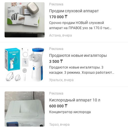
Реклама
Продам слуховой аппарат
170 000 ₸
Срочно продам НОВЫЙ слуховой
аппарат на ПРАВОЕ ухо за 170.0 тыс
тенге. Своя цена 230.0 тыс. тенге. В
Астана, вчера
упаковке, коробка не вскрыта. К нему
футляр, вкладыш . Паспорт,
гарантийный талон от 21.07.26 г.
Реклама
Продаются новые ингаляторы
3 500 ₸
Продаются новые ингаляторы. 3
насадки. 3 режима. Хорошо работают.
Сама пользуюсь. Цена 3500
Уральск, вчера
Реклама
Кислородный аппарат 10 л
600 000 ₸
Концентратор кислорода
Тараз, вчера