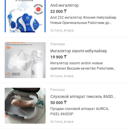
Входной...
And ингалятор
22 000 ₸
And 232 ингалятор Япония Небулайзер
Новые Оригинальные Работаем до
23:30 Звоните пишите
Астана, вчера
Реклама
Ингалятор xiaomi небулайзер
19 900 ₸
Ингалятор xiaomi andon новые
оригинал Высшее качество Работаем
до 12 вечера Для всех возрастов
Астана, вчера
Доставка Гарантия
Реклама
Слуховой аппарат пиксель 860DSP, Aurica
50 000 ₸
Продам слуховой аппарат AURICA,
PIXEL 860DSP.
Астана, вчера