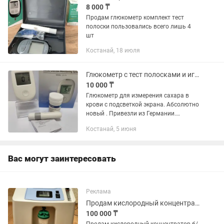
8 000 ₸
Продам глюкометр комплект тест
полоски пользовались всего лишь 4
шт
Костанай, 18 июля
Глюкометр с тест полосками и иглами.
10 000 ₸
Глюкометр для измерения сахара в
крови с подсветкой экрана. Абсолютно
новый . Привезли из Германии.
глюкометр с 50 ланцетами и 50 тест-
Костанай, 5 июня
полосками — популярное решение для
регулярного контроля сахара,...
Вас могут заинтересовать
Реклама
Продам кислородный концентратор б/у
100 000 ₸