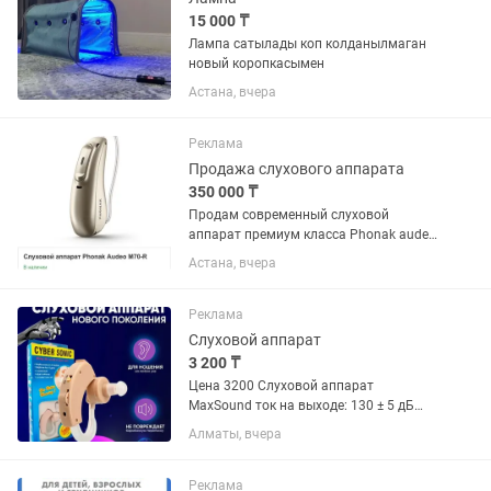
15 000 ₸
Лампа сатылады коп колданылмаган
новый коропкасымен
Астана, вчера
Реклама
Продажа слухового аппарата
350 000 ₸
Продам современный слуховой
аппарат премиум класса Phonak audeo
P70-R на правую сторону. Куплен в
Астана, вчера
апреле прошлого года за 980 000 тенге
с оригинальным зарядным
устройством. Чеки все сохранились....
Реклама
Слуховой аппарат
3 200 ₸
Цена 3200 Слуховой аппарат
MaxSound ток на выходе: 130 ± 5 дБ
MaxSound коэффициент усиления
Алматы, вчера
антенны: 55 ± 5 дБ Искажение
гармонического колебания: ≤ 10%(1000
Гц) Диапазон частот: 300-4500 Гц
Реклама