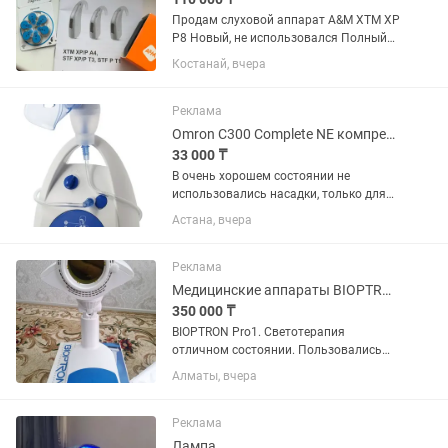
Продам слуховой аппарат A&M XTM XP
P8 Новый, не использовался Полный
комплект: коробка, инструкция,
Костанай, вчера
батарейки Мощный цифровой
заушный слуховой аппарат Подходит
для людей с тяжёлой и глубокой
Реклама
потерей...
Omron C300 Complete NE компрессорный ингалятор для всех возрастов
33 000 ₸
В очень хорошем состоянии не
использовались насадки, только для
носа использовался 1 раз. Omron C300
Астана, вчера
Complete NE — это универсальный
компрессорный небулайзер,
подходящий как для детей, так и для...
Реклама
Медицинские аппараты BIOPTRON Pro1
350 000 ₸
BIOPTRON Pro1. Светотерапия
отличном состоянии. Пользовались
только семья.
Алматы, вчера
Реклама
Лампа