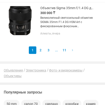
зеркальными камерами Canon.
Модель...
Объектив Sigma 35mm f/1.4 DG для Canon
300 000 ₸
Великолепный светосильный объектив
SIGMA 35mm F1.4 DG HSM Art c
фиксированным фокусным
расстоянием, широким углом обзора и
Алматы, вчера
высококачественными линзами
великолепно справится с ролью
основного...
1
2
3
...
11
Объявления
Электроника
Фото- и видеокамеры
Объективы
Популярные запросы
50 mm
canon 70
сделано
коробки
камер