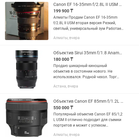
Canon EF 16-35mm f/2.8L II USM Идеал
199 900 ₸
Алматы Продам Canon EF 16-35mm
f/2.8L II USM вторая версия Резкий,
светлый, универсальный зум Работает
идеально Полный комплект
Алматы, вчера
Объектив Sirui 35mm f/1.8 Anamorphic 1.33x для Sony E
180 000 ₸
Продаю шикарный киношный
объектив в состоянии нового. Не
использовался. Родной чехол. Торг
есть, предлагайте цену - подумаем
Астана, вчера
Объектив Sirui 35mm f/1.8 Anamorphic
1.33x для Sony E
Объектив Canon EF 85mm f/1.2L II USM
550 000 ₸
Популярный объектив Canon EF 85/1,2
L USM II отлично подходит для съемки
портретов и может с успехом
использоваться для работы как с
Алматы, вчера
пленочными, так и с цифровыми