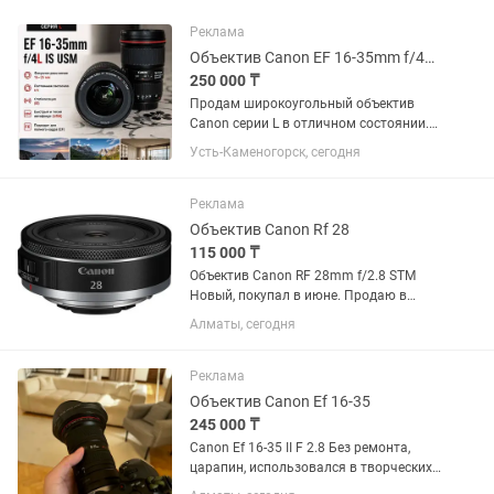
Реклама
Объектив Canon EF 16-35mm f/4L IS USM
250 000 ₸
Продам широкоугольный объектив
Canon серии L в отличном состоянии.
Canon EF 16-35mm f/4L IS USM.
Усть-Каменогорск, сегодня
Отличное состояние, стекла чистые,
грибка и царапин нет. Автофокус и
стабилизация работают идеально....
Реклама
Объектив Canon Rf 28
115 000 ₸
Объектив Canon RF 28mm f/2.8 STM
Новый, покупал в июне. Продаю в
связи ненадобностью.
Алматы, сегодня
Реклама
Объектив Canon Ef 16-35
245 000 ₸
Canon Ef 16-35 II F 2.8 Без ремонта,
царапин, использовался в творческих
целях, в банкетах не был. Состояние