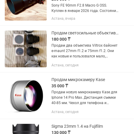
Sony FE 90mm F2.8 Macro G OSS.
Куплен в январе 2026 года. Состояние
практически нового, без царапин и
Астана, вчера
потертостей. Полный комплект:
коробка, документы, чехол, передняя и
задняя крышки. Использовался...
Продам светосильные объективы Viltrox
180 000 ₸
Продам два объектива Viltrox байонет
e-maunt 27mm f1.2 и 75mm f1.2. Они
как новые и пользовался мало,
ходовой тамрон у меня, за каждый
Астана, сегодня
объектив 180к, если оба заберете, то
будет скидка! Коробки и...
Продам микрокамеру Kase
35 000 ₸
Продам новую микрокамеру Kase для
Iphone 14 Pro Max. Дистанция съемки
40-85 мм. Чехол для телефона и
крепление прилагаются
Астана, сегодня
Sigma 23mm 1.4 на Fujifilm
130 000 ₸