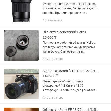
Объектив Sigma 23mm 1.4 на Fujifilm,
отличное состояние, без царапин, есть
коробка Причина продажи не
пользуюсь
Астана, вчера
Объектив советский Helios
25 000 ₸
Полностью рабочий объектив Helios,
всё в ручном режиме как диафрагма
так и фокус. Сам объектив в
идеальном состоянии, все работает,
Алматы, вчера
без царапин. Стоимость 20000 тенге,
плюс есть Переходник на EOS...
Sigma 18-35mm f/1.8 DC HSM Art для Sony
149 900 ₸
Легендарный объектив зум с
диафрагмой 1.8 Сигма 18-35
Автофокус на сони в видео работает
отлично Без переходника - 150к С
Алматы, вчера
переходником - 240к
Объектив Sony FE 28-70mm f/3.5-5.6 OSS