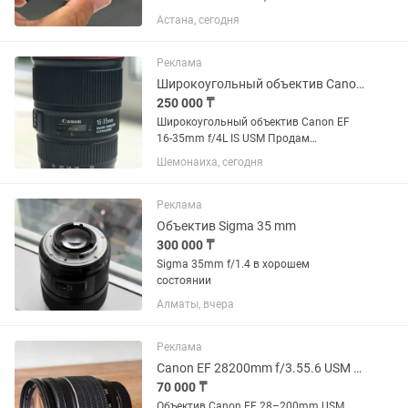
Идеально подходит для макросъемки:
Астана, сегодня
цветы, насекомые, украшения,
предметная съемка. Увеличение 10×,
фокусировка на расстоянии...
Реклама
Широкоугольный объектив Canon EF 16-35mm f/4L IS USM
250 000 ₸
Широкоугольный объектив Canon EF
16-35mm f/4L IS USM Продам
широкоугольный объектив Canon
Шемонаиха, сегодня
серии L в отличном состоянии. Canon
EF 16-35mm f/4L IS USM. Редко
использовался, с момента покупки 1
Реклама
год.
Объектив Sigma 35 mm
300 000 ₸
Sigma 35mm f/1.4 в хорошем
состоянии
Алматы, вчера
Реклама
Canon EF 28200mm f/3.55.6 USM универсальный зум
70 000 ₸
Объектив Canon EF 28–200mm USM.