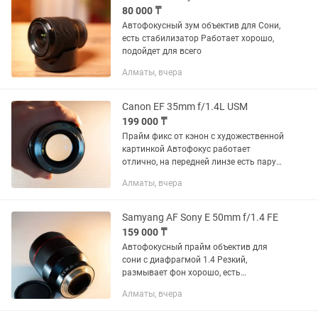
80 000 ₸
Автофокусный зум объектив для Сони,
есть стабилизатор Работает хорошо,
подойдет для всего
Алматы, вчера
Canon EF 35mm f/1.4L USM
199 000 ₸
Прайм фикс от кэнон с художественной
картинкой Автофокус работает
отлично, на передней линзе есть пару
царапин, которые не влияют на
Алматы, вчера
картинку
Samyang AF Sony E 50mm f/1.4 FE
159 000 ₸
Автофокусный прайм объектив для
сони с диафрагмой 1.4 Резкий,
размывает фон хорошо, есть
небольшая вмятина, не влияющая на
Алматы, вчера
работу Так же есть другие объективы,
смотрите в профиле