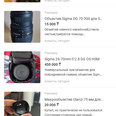
Алматы, сегодня
10/10. Торг минимальный. Продаю так
как нужен кэш.
Реклама
Объектив Sigma DG 70-300 для Sony
15 000 ₸
Объектив немного нерабочий,стекла
чистые,требуется помощь
мастера,снимать в принципе можно в
Алматы, сегодня
ручной фокусировке
Реклама
Sigma 24-70mm f/2.8 DG OS HSM
450 000 ₸
Универсальный зум-объектив для
повседневной съемки, объектив Sigma
24-70mm f/2.8 DG OS HSM с креплением
Алматы, сегодня
Canon EF охватывает полезный
диапазон фокусных расстояний от
широкоугольного до портретного,...
Реклама
Макрообъектив Ulanzi 75 мм для смартфона
20 000 ₸
Купил, но практически не пользовался.
Состояние отличное, как новый.