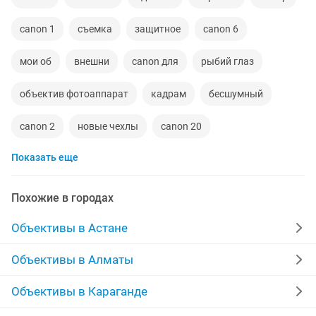
canon 1
съемка
защитное
canon 6
мои об
внешни
canon для
рыбий глаз
объектив фотоаппарат
кадрам
бесшумный
canon 2
новые чехлы
canon 20
Показать еще
фотоаппараты canon
canon 30
sigma 16
видео съемки
100 мм
чехол 6
корпуса
Похожие в городах
фотограф
canon 17
схема
лицо
canon 12
Объективы в Астане
гелиос 40
canon 22
canon 25
Объективы в Алматы
адаптер переходник
детали
стары новые
Объективы в Караганде