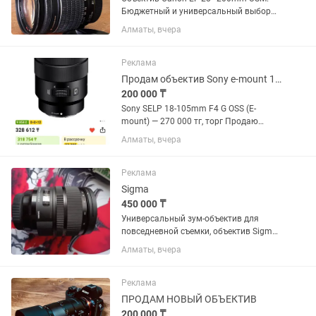
Бюджетный и универсальный выбор
для начинающих фотографов.
Алматы, вчера
Отличный универсальный объектив
«на каждый день» — перекрывает
большой диапазон фокусных
Реклама
расстояний: от...
Продам объектив Sony e-mount 18-105
200 000 ₸
Sony SELP 18-105mm F4 G OSS (E-
mount) — 270 000 тг, торг Продаю
универсальный объектив Sony 18–105
Алматы, вчера
F4 G OSS. Отлично подходит для фото и
особенно видео. Постоянная
светосила F4 на всем диапазоне,...
Реклама
Sigma
450 000 ₸
Универсальный зум-объектив для
повседневной съемки, объектив Sigma
24-70mm f/2.8 DG OS HSM с креплением
Алматы, вчера
Canon EF охватывает полезный
диапазон фокусных расстояний от
широкоугольного до портретного,...
Реклама
ПРОДАМ НОВЫЙ ОБЪЕКТИВ
200 000 ₸