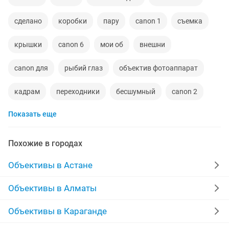
сделано
коробки
пару
canon 1
съемка
крышки
canon 6
мои об
внешни
canon для
рыбий глаз
объектив фотоаппарат
кадрам
переходники
бесшумный
canon 2
Показать еще
новые чехлы
canon 20
полный кадр
фотоаппараты canon
canon 30
sigma 16
Похожие в городах
видео съемки
100 мм
чехол 6
фотограф
Объективы в Астане
canon 17
сим
схема
лицо
canon 12
Объективы в Алматы
canon 22
canon 25
детали
Объективы в Караганде