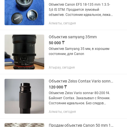
Объектив Canon EFS 18-135 mm 1:3.5-
5,6 IS STM. Продается зумовый
объектив. Состояние идеальное, лежал
просто на полке не использовал.
Алматы, сегодня
Идеально для видеосъёмки так как он
STM и бесшумный. Все работает...
Объектив samyang 35mm
50 000 ₸
Объектив Samyang 35 мм, в хорошем
состоянии, для Canon
Атырау, сегодня
Объектив Zeiss Contax Vario sonnar 80-200 f4.
120 000 ₸
Объектив Zeiss Vario sonnar 80-200 f4.
Байонет Contax. Заказывал с Японии.
Состояние идеальное. Без следов
падения. Стекла без царапин и сколов.
Алматы, сегодня
Продаю так как не пользуюсь. Только
студийное...
Продам объектив Canon 50 mm 1-1,4.