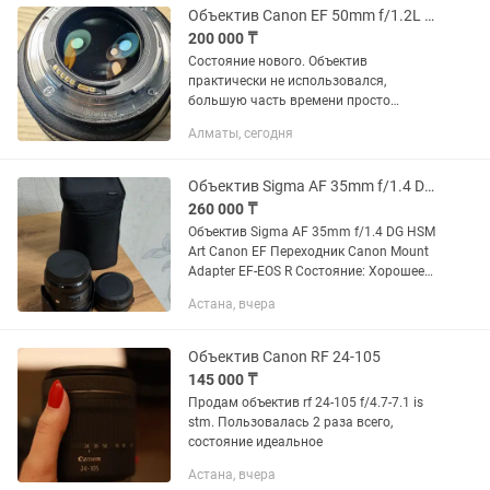
Объектив Canon EF 50mm f/1.2L USM
200 000 ₸
Состояние нового. Объектив
практически не использовался,
большую часть времени просто
хранился на полке. 1 владелец,
Алматы, сегодня
покупался новым. В ремонте не был,
без вскрытий и вмешательств.
Состояние...
Объектив Sigma AF 35mm f/1.4 DG HSM Art Canon EF Переходник Canon
260 000 ₸
Объектив Sigma AF 35mm f/1.4 DG HSM
Art Canon EF Переходник Canon Mount
Adapter EF-EOS R Состояние: Хорошее
Царапин: Нет Причина продажи: Купил
Астана, вчера
другой объектив Пробег: Мало
Объектив Canon RF 24-105
145 000 ₸
Продам объектив rf 24-105 f/4.7-7.1 is
stm. Пользовалась 2 раза всего,
состояние идеальное
Астана, вчера