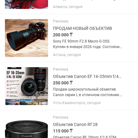
24-70mm f/2.8 DG OS HSM с креплением
Алматы, сегодня
Canon EF охватывает полезный
диапазон фокусных расстояний от
широкоугольного до портретного,...
Реклама
ПРОДАМ НОВЫЙ ОБЪЕКТИВ
200 000 ₸
Sony FE 90mm F2.8 Macro G OSS.
Куплен в январе 2026 года. Состояние
практически нового, без царапин и
Астана, сегодня
потертостей. Полный комплект:
коробка, документы, чехол, передняя и
задняя крышки. Использовался...
Реклама
Объектив Canon EF 16-35mm f/4L IS USM
250 000 ₸
Продам широкоугольный объектив
Canon серии L в отличном состоянии.
Canon EF 16-35mm f/4L IS USM.
Усть-Каменогорск, сегодня
Отличное состояние, стекла чистые,
грибка и царапин нет. Автофокус и
стабилизация работают идеально....
Реклама
Объектив Canon Rf 28
115 000 ₸
Объектив Canon RF 28mm f/2.8 STM