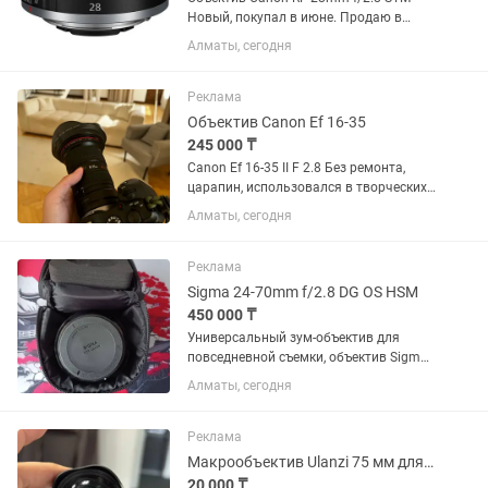
Новый, покупал в июне. Продаю в
связи ненадобностью.
Алматы, сегодня
Реклама
Объектив Canon Ef 16-35
245 000 ₸
Canon Ef 16-35 II F 2.8 Без ремонта,
царапин, использовался в творческих
целях, в банкетах не был. Состояние
Алматы, сегодня
10/10. Торг минимальный. Продаю так
как нужен кэш.
Реклама
Sigma 24-70mm f/2.8 DG OS HSM
450 000 ₸
Универсальный зум-объектив для
повседневной съемки, объектив Sigma
24-70mm f/2.8 DG OS HSM с креплением
Алматы, сегодня
Canon EF охватывает полезный
диапазон фокусных расстояний от
широкоугольного до портретного,...
Реклама
Макрообъектив Ulanzi 75 мм для смартфона
20 000 ₸