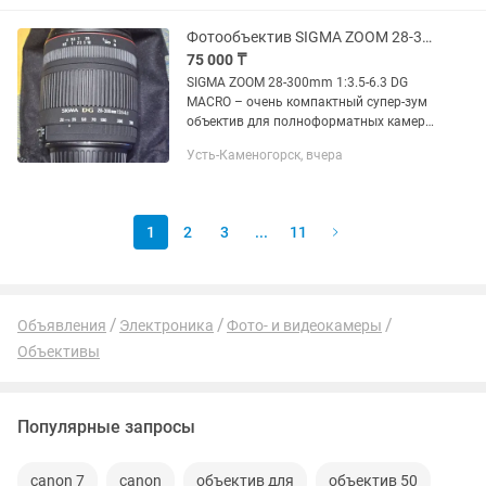
Фотообъектив SIGMA ZOOM 28-300mm 13.5-6.3 DG MACRO
75 000 ₸
SIGMA ZOOM 28-300mm 1:3.5-6.3 DG
MACRO – очень компактный супер-зум
объектив для полноформатных камер.
Выпускался для фотоаппаратов
Усть-Каменогорск, вчера
разных брендов. Имеет отличную
возможность снимать макро с...
1
2
3
...
11
Объявления
Электроника
Фото- и видеокамеры
Объективы
Популярные запросы
canon 7
canon
объектив для
объектив 50