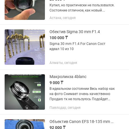
Купил, но практически не пользовался.
Состояние отличное, как новый.
Идеально подходит для макросъемки:
Астана, сегодня
цветы, насекомые, украшения,
предметная съемка. Увеличение 10×,
фокусировка на расстоянии...
Обектив Sigma 30 mm F1.4
100 000 ₸
Sigma 30 mm F1.4 For Canon Сост
идеал 10 из 10
Алматы, сегодня
Макролинза 4blanc
9 000 ₸
В идеальном состоянии Весь набор как
на фото Снимает очень качественно
Продаю тк не пользуюсь Подойдет
бьюти мастерам и кто любит делать
Павлодар, сегодня
макро фото
Объектив Canon EFS 18-135 mm 13.5-5,6 IS STM
92 000 ₸