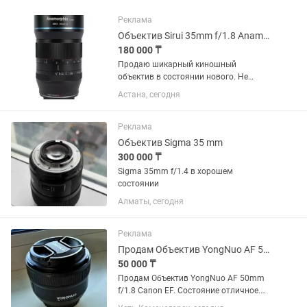
Реклама
Объектив Sirui 35mm f/1.8 Anamorphic 1.33x для Sony E
180 000 ₸
Продаю шикарный киношный
объектив в состоянии нового. Не
использовался. Родной чехол. Торг
Астана, сегодня
есть, предлагайте цену - подумаем
Объектив Sirui 35mm f/1.8 Anamorphic
1.33x для Sony E
Реклама
Объектив Sigma 35 mm
300 000 ₸
Sigma 35mm f/1.4 в хорошем
состоянии
Алматы, сегодня
Реклама
Продам Объектив YongNuo AF 50mm f/1.8 Canon EF
50 000 ₸
Продам Объектив YongNuo AF 50mm
f/1.8 Canon EF. Состояние отличное.
Цена 50000. Возможен торг. Звоните в