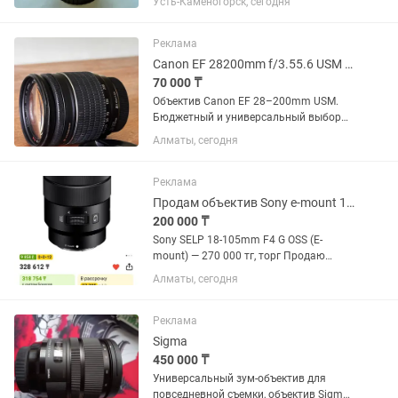
Усть-Каменогорск, сегодня
любое время Динара
Реклама
Canon EF 28200mm f/3.55.6 USM универсальный зум
70 000 ₸
Объектив Canon EF 28–200mm USM.
Бюджетный и универсальный выбор
для начинающих фотографов.
Алматы, сегодня
Отличный универсальный объектив
«на каждый день» — перекрывает
большой диапазон фокусных
Реклама
расстояний: от...
Продам объектив Sony e-mount 18-105
200 000 ₸
Sony SELP 18-105mm F4 G OSS (E-
mount) — 270 000 тг, торг Продаю
универсальный объектив Sony 18–105
Алматы, сегодня
F4 G OSS. Отлично подходит для фото и
особенно видео. Постоянная
светосила F4 на всем диапазоне,...
Реклама
Sigma
450 000 ₸
Универсальный зум-объектив для
повседневной съемки, объектив Sigma