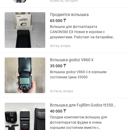
Алматы, сегодня
фотографии, обеспечивающая
равномерное освещение и высокую
детализацию снимков. Независимая...
Продается вспышка
65 000 ₸
Вспышка для фотоаппарата
CANON580 EX Новая в коробке с
документами. Работает на батарейке
АА Напишите
Актау, вчера
Вспышка godoz V860 ii
35 000 ₸
Вспышка godoz V860 ii в хорошем
состоянии Цена 35000
Астана, вчера
Вспышка для Fujifilm Godox tt350 с синхронизатором x1tf
40 000 ₸
Продам комплектом вспышку для
фотоаппаратов фуджи в очень
хорошем состоянии вместе с