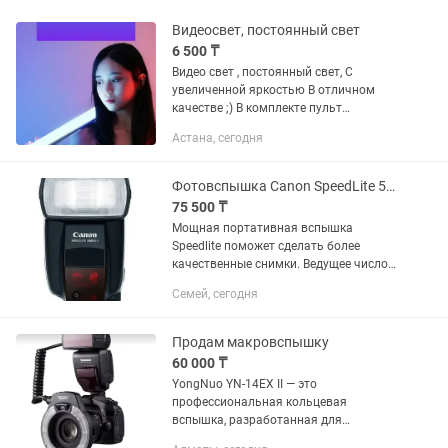
Видеосвет, постоянный свет
6 500 ₸
Видео свет , постоянный свет, С
увеличенной яркостью В отличном
качестве ;) В комплекте пульт
дистанционного управления У нас
Астана, сегодня
интернет- магазин ;)
Фотовспышка Canon SpeedLite 580EX II
75 500 ₸
Мощная портативная вспышка
Speedlite поможет сделать более
качественные снимки. Ведущее число
58 и полностью автоматический
Семей, сегодня
экспозамер E-TTL II обеспечивают
достаточную мощность и
оптимальную...
Продам макровспышку
60 000 ₸
YongNuo YN-14EX II — это
профессиональная кольцевая
вспышка, разработанная для
макросъемки и портретной