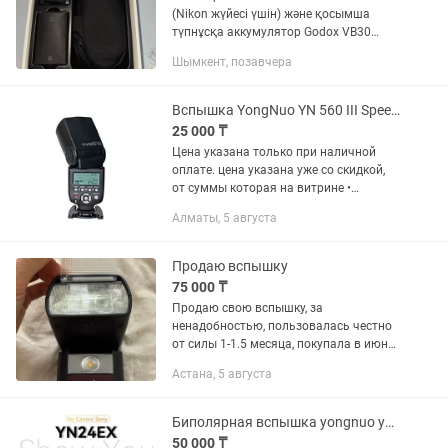
(Nikon жүйесі үшін) және қосымша
түпнұсқа аккумулятор Godox VB30
жиынтығымен. Жағдайы: Жұмысы өте
Шымкент, позавчера
жақсы, мінсіз атқарады. Лампасы
ауыстырылған (оригинал тетікпен...
Вспышка YongNuo YN 560 III Speedlite Рассрочка Магазин Red Geek
25 000 ₸
Цена указана только при наличной
оплате. цена указана уже со скидкой,
от суммы которая на витрине •
Рассрочка 0-0-12 • Официальная
Алматы, 5 августа
Гарантия -30 дней • Вспышка YongNuo
YN 560 III Speedlite • Доставка...
Продаю вспышку
75 000 ₸
Продаю свою вспышку, за
ненадобностью, пользовалась честно
от силы 1-1.5 месяца, покупала в июне,
даже гарантийный талон еще есть. В
Астана, 5 августа
идеальном состоянии Я уже не
провожу съемки, где нужна вспышка
и...
Биполярная вспышка yongnuo yn24ex
50 000 ₸