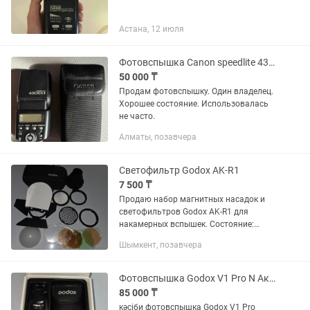
Астана, 12 июля
Фотовспышка Canon speedlite 430ex ii
50 000 ₸
Продам фотовспышку. Один владелец.
Хорошее состояние. Использовалась
не часто.
Алматы, позавчера
Светофильтр Godox AK-R1
7 500 ₸
Продаю набор магнитных насадок и
светофильтров Godox AK-R1 для
накамерных вспышек. Состояние:
Хорошее, все основные элементы в
Шымкент, позавчера
рабочем состоянии. Комплект:
Включает в себя шторку, соты
(сотовый...
Фотовспышка Godox V1 Pro N Аккумулятор Godox VB30
85 000 ₸
кәсіби фотовспышка Godox V1 Pro