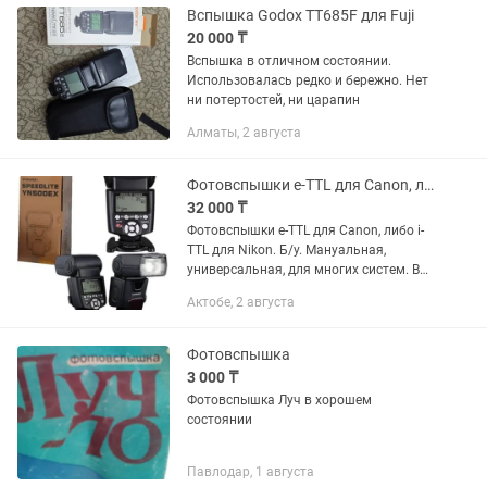
Вспышка Godox TT685F для Fuji
20 000 ₸
Вспышка в отличном состоянии.
Использовалась редко и бережно. Нет
ни потертостей, ни царапин
Алматы, 2 августа
Фотовспышки e-TTL для Canon, либо i-TTL для Nikon. Б/у
32 000 ₸
Фотовспышки e-TTL для Canon, либо i-
TTL для Nikon. Б/у. Мануальная,
универсальная, для многих систем. В
мягком чехле. Либо макро вспышка,
Актобе, 2 августа
оригинал Nikon. Цены разные.
Фотовспышка
3 000 ₸
Фотовспышка Луч в хорошем
состоянии
Павлодар, 1 августа