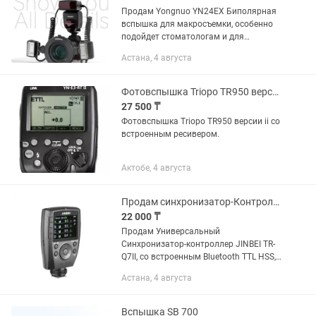
Продам Yongnuo YN24EX Биполярная
вспышка для макросъемки, особенно
подойдет стоматологам и для
предметной съемки Приобреталось на
Астана, 4 августа
каспи кз Состояние отличное,
пользовались буквально пару...
Фотовспышка Triopo TR950 версии ii со встроенным ресивером.
27 500 ₸
Фотовспышка Triopo TR950 версии ii со
встроенным ресивером.
Актобе, 4 августа
Продам синхронизатор-Контролер JINBEI TR-Q7II Bluetooth TTL HSS
22 000 ₸
Продам Универсальный
Синхронизатор-контроллер JINBEI TR-
Q7II, со встроенным Bluetooth TTL HSS,
подходит для всех марок камер - в
Астана, 4 августа
количестве - 1 штука Контроллер
JINBEI TR-Q7II Bluetooth TTL HSS -...
Вспышка SB 700