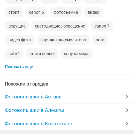
стоит
canon 6
фотосъемка
видео
ведущие
светодиодное освещение
canon 7
видео фото
зарядка аккумулятора
note
note 1
книги новые
sony камера
Показать еще
телефон айфон 10
note4
note3
упаковка
группы
iphone 10
cree
Похожие в городах
Фотовспышки в Астане
Фотовспышки в Алматы
Фотовспышки в Казахстане