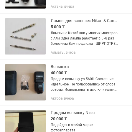
синхронизатором. Работают от
Астана, вчера
пальчиковых батареек. Бонусом отдам
складной софтбокс для съемки
профессиональных...
Лампы для вспышек Nikon & Canon Лампы не Китай
5 000 ₸
Лампы не Китай как у многих мастеров
с Али Одна лампа работает в 5 -8 раз
более чем Вам предложат ШИРПОТРЕБ
Распродажа Остатка с сервиса
Алматы, вчера
Отправка в регионы Nikon SB600, Nikon
SB700, Nikon SB800...
Вспышка
40 000 ₸
Продам вспышку yn 560ii. Состояние
идеальное. Не пользовались от слова
совсем. Использовать исключительно
аккумуляторные батарейки (в
Актобе, вчера
комплект не поставляю). В общем
останетесь довольны качеством.
Продам вспышку Nissin
20 000 ₸
Подойдет к любой марки
фотоаппарата