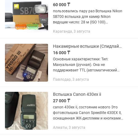
60 000 ₸
пользовались пару раз Вспышка Nikon
SB700 вспышка для камер Nikon
ведущее число: 28 м (ISO 100)
поддержка режимов i-TTL поворотная
Караганда, 3 августа
головка выбор угла освещения: авто,
ручной встроенный дисплей вес:...
Накамерные вспышки (Спидлайты)
16 000 ₸
Основные характеристики: Тип:
Мануальная (ручная). Она не
поддерживает TTL (автоматический
замер экспозиции). Мощность
Павлодар, 3 августа
импульса нужно выставлять вручную
кнопками на самой вспышке.
Встроенный...
Вспышка Canon 430ex ii
27 000 ₸
canon 430ex ii, состояние нового Это
фотовспышка Canon Speedlite 430EX II,
оснащенная ЖК-дисплеем и кнопками
управления на задней
Алматы, 3 августа
панели.Устройство предназначено для
использования с цифровыми...