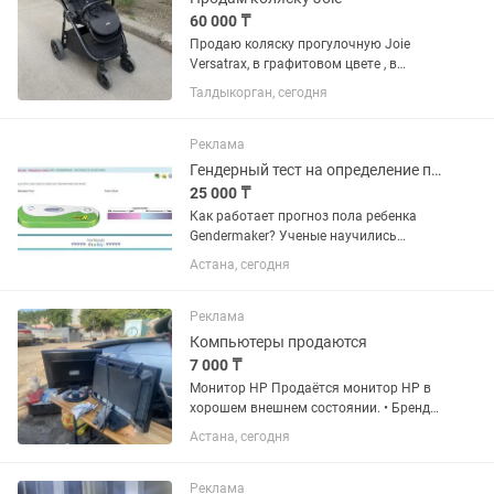
60 000 ₸
Продаю коляску прогулочную Joie
Versatrax, в графитовом цвете , в
комплекте есть еще люлька , для
Талдыкорган, сегодня
новорожденного , от 0 до 6 месяцев ,
люльку покупали отдельно, ей почти не
пользовались она абсолютно...
Реклама
Гендерный тест на определение пола.
25 000 ₸
Как работает прогноз пола ребенка
Gendermaker? Ученые научились
определять пол ребенка! для прогноза
Астана, сегодня
пола ребенка Gendermaker -
представляет собой полоску с
реагентами , которая при контакте с...
Реклама
Компьютеры продаются
7 000 ₸
Монитор HP Продаётся монитор HP в
хорошем внешнем состоянии. • Бренд:
HP • Диагональ: примерно 20–22” • Тип
Астана, сегодня
экрана: LCD (широкоформатный) •
Цвет: чёрный • Подходит для дома,
офиса, учёбы и...
Реклама