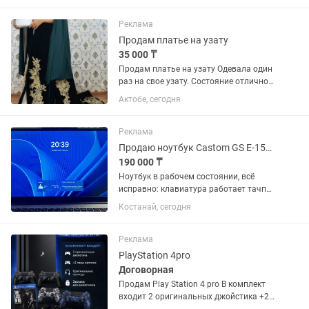
механических клавиатур
61/64/68/75/84/87/98/104/108 клавиш
Реклама
|...
Продам платье на узату
35 000 ₸
Продам платье на узату Одевала один
раз на свое узату. Состояние отличное.
Размер 44-46. Сшито на заказ,
Актобе, сегодня
эксклюзивный комплект. В комплект
входит: •длинный камзол с вышивкой
•белое платье (сзади на...
Реклама
Продаю ноутбук Castom GS E-157D
190 000 ₸
Ноутбук в рабочем состоянии, всё
исправно: клавиатура работает тачпад
работает экран без повреждений есть
Костанай, сегодня
подсветка клавиатуры есть сканер
отпечатка пальца Из нюансов: на
зарядном кабеле немного...
Реклама
PlayStation 4pro
Договорная
Продам Play Station 4 pro В комплект
входит 2 оригинальных джойстика +2