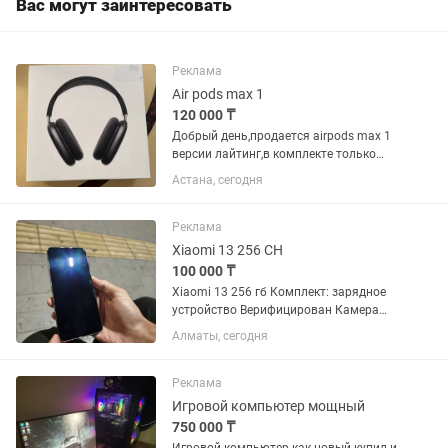
Вас могут заинтересовать
Реклама
Air pods max 1
120 000 ₸
Добрый день,продается airpods max 1
версии лайтинг,в комплекте только
коробка,по корпусу есть мелкие
Астана, сегодня
царапины,звук грамотный,шумо
изоляция имеется
Реклама
Xiaomi 13 256 CH
100 000 ₸
Xiaomi 13 256 гб Комплект: зарядное
устройство Верифицирован Камера
отличная, дисплей яркий Snapdragon 8
Алматы, сегодня
gen 2 (120 Гц) Торг символический
Версия китайская: т.е язык в нем
английский, но можно...
Реклама
Игровой компьютер мощный
750 000 ₸