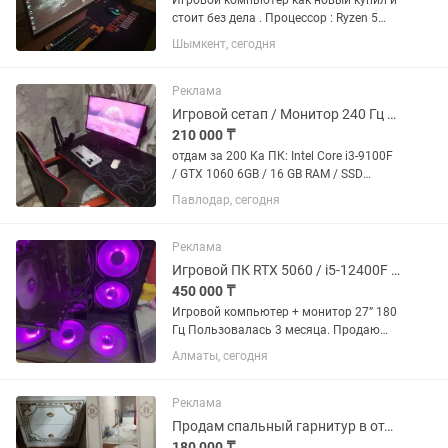
Игровой компьютер как новый купил и
стоит без дела . Процессор : Ryzen 5
7500f Оперативка : DDR 5 32 gb
Шымкент, сегодня
Видеокарта : RTX 5060 SSD : Kingston
M2 4.0 1 терабайт Монитор : 300 герц
на...
Реклама
Игровой сетап / Монитор 240 Гц / Кресло / Девайсы
210 000 ₸
отдам за 200 Ка ПК: Intel Core i3-9100F
/ GTX 1060 6GB / 16 GB RAM / SSD
224GB + HDD 1TB / Windows 10
Павлодар, сегодня
Монитор: 27" ThundeRobot DF27C240L
(240 Гц, очень плавная картинка)
Микрофон: Maono PD200X...
Реклама
Игровой ПК RTX 5060 / i5-12400F / 32GB / SSD 1TB Монитор 27 180Hz СРОЧНО
450 000 ₸
Игровой компьютер + монитор 27” 180
Гц Пользовалась 3 месяца. Продаю
игровой компьютер в отличном
Алматы, сегодня
состоянии. Торг Характеристики: Intel
Core i5-12400F Palit GeForce RTX 5060
Dual 8 ГБ 32 ГБ...
Реклама
Продам спальный гарнитур в отличном состоянии.
180 000 ₸