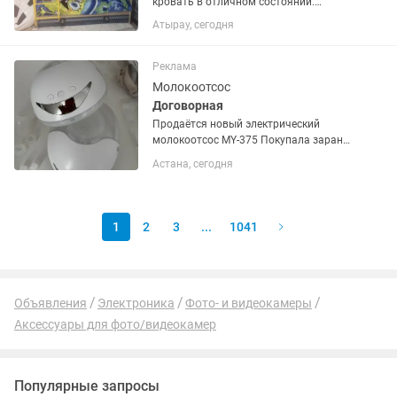
кровать в отличном состоянии.
Использовалась аккуратно, без сколов,
Атырау, сегодня
трещин и повреждений. Кровать
крепкая, надежная и очень удобная. ✅
В комплекте 2 матраса. ✅ Внизу...
Реклама
Молокоотсос
Договорная
Продаётся новый электрический
молокоотсос MY-375 Покупала заранее
до родов, но, к сожалению, молоко не
Астана, сегодня
пришло, поэтому малыш с рождения
на смеси. Молокоотсос ни разу не
использовался, состояние...
1
2
3
...
1041
Объявления
Электроника
Фото- и видеокамеры
Аксессуары для фото/видеокамер
Популярные запросы