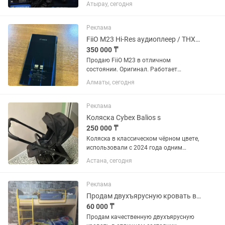
пары реплики Оригинальные провода
Атырау, сегодня
Зарядка для джойстиков В подарок
диск The Last Of Us(полностью на
русском языке) Приставка не...
Реклама
FiiO M23 Hi-Res аудиоплеер / THX AAA
350 000 ₸
Продаю FiiO M23 в отличном
состоянии. Оригинал. Работает
идеально, без проблем , в ремонте не
Алматы, сегодня
был. Поддержка: Hi-Res Audio Hi-Res
Wireless THX AAA MQA Bluetooth / Wi-Fi
Desktop Mode Очень...
Реклама
Коляска Cybex Balios s
250 000 ₸
Коляска в классическом чёрном цвете,
использовали с 2024 года одним
ребёнком. В комплекте: • люлька •
Астана, сегодня
прогулочный блок • дождевик Коляска
удобная, манёвренная, всё работает
исправно. Есть...
Реклама
Продам двухъярусную кровать в отличном состоянии
60 000 ₸
Продам качественную двухъярусную