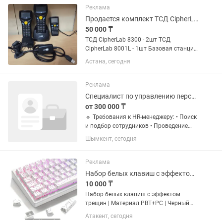
качания, музыка и подключение...
Реклама
Продается комплект ТСД CipherLab 3шт с базовой станцией
50 000 ₸
ТСД CipherLab 8300 - 2шт ТСД
CipherLab 8001L - 1шт Базовая станция
- 1шт Цена: 50.000тг за все
Астана, сегодня
Реклама
Специалист по управлению персоналом
от 300 000 ₸
🔹 Требования к HR-менеджеру: • Поиск
и подбор сотрудников • Проведение
собеседований • Умение выстраивать
Шымкент, сегодня
коммуникацию в коллективе •
Ответственность и организованность •
Ведение HR-процессов и...
Реклама
Набор белых клавиш с эффектом трещин Материал PBTPC Черный профиль П. В
10 000 ₸
Набор белых клавиш с эффектом
трещин | Материал PBT+PC | Черный
профиль | Прочные легенды с боковой
Атакент, сегодня
печатью | Совместим | Подходит для