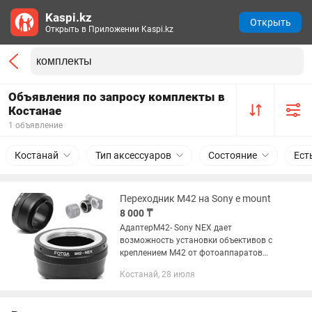
Kaspi.kz
Открыть
Открыть в Приложении Kaspi.kz
Объявления по запросу комплекты в
Костанае
1 объявление
Костанай
Тип аксессуаров
Состояние
Ест
Переходник M42 на Sony e mount
8 000 ₸
АдаптерM42- Sony NEX дает
возможность установки объективов с
креплением M42 от фотоаппаратов
Зенит (Гелиос, Мир, Зенитар, Индустар,
Костанай, 28 июля
Юпитер, Таир, Волна), Пентакс (Asahi
Pentax), Carl Zeiss, и других...