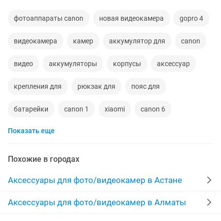
фотоаппараты canon
новая видеокамера
gopro 4
видеокамера
камер
аккумулятор для
canon
видео
аккумуляторы
корпусы
аксессуар
крепления для
рюкзак для
пояс для
батарейки
canon 1
xiaomi
canon 6
Показать еще
canon 7
ремешок
5000 тенге
фото съемка
солнечный
мобильные
новые объявления
Похожие в городах
шнур от
камера для
фото сумка
отсеки
Аксессуары для фото/видеокамер в Астане
сумки новые
фотосъемка
action
Аксессуары для фото/видеокамер в Алматы