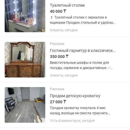
Туалетный столик
40 000 ₸
💄 Туалетный столик с зеркалом и
ящиками Продаю стильный и удобный
туалетный столик. В комплекте:
Алматы, сегодня
зеркало, вместительные ящики для
косметики и аксессуаров. Цвет - белый.
Состояние - отличное....
Реклама
Гостиный гарнитур в классическом стиле
350 000 ₸
Вместительные шкафы и полки для
посуды, сервизов и декоративных ✅
Большой комод с выдвижными
Алматы, сегодня
ящиками и боковыми отделениями ✅
Зеркало в роскошной раме ✅ Прочный
и надёжный комплект ✅ Состояние...
Реклама
Продам детскую кроватку
27 000 ₸
Продам кроватку покупала 4 мес
назад, вообще не смогла приучить
спать в ней, размер 100 на 60, матрас в
Усть-Каменогорск, сегодня
комплекте, можно как приставная к
кровати сделать, есть режимы