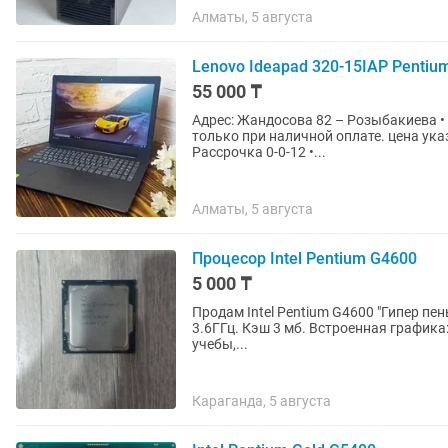
Алматы, 5 августа
Lenovo Ideapad 320-15IAP Penti
55 000 ₸
Адрес: Жандосова 82 – Розыбакиева • Магази
только при наличной оплате. цена ука
Рассрочка 0-0-12 •...
Алматы, 5 августа
Процесор Intel Pentium G4600
5 000 ₸
Продам Intel Pentium G4600 "Гипер пень". На сокете LGA
3.6ГГц. Кэш 3 мб. Встроенная графика: Intel HD Graphics 630. Подойдет для офисного ПК,
учебы,...
Караганда, 5 августа