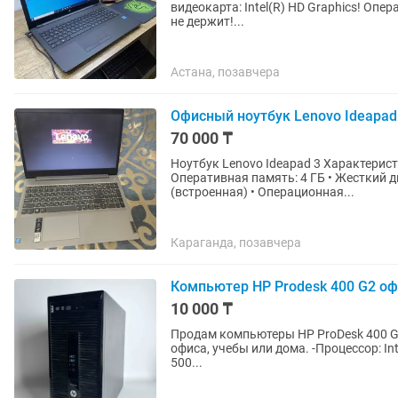
видеокарта: Intel(R) HD Graphics! Опе
не держит!...
Астана, позавчера
Офисный ноутбук Lenovo Ideapad
70 000 ₸
Ноутбук Lenovo Ideapad 3 Характеристики: • Процессор: Intel Pentium 6405U (2.40 GHz) •
Оперативная память: 4 ГБ • Жесткий ди
(встроенная) • Операционная...
Караганда, позавчера
Компьютер HP Prodesk 400 G2 о
10 000 ₸
Продам компьютеры HP ProDesk 400 G
офиса, учебы или дома. -Процессор: Intel Pentium G3220 / G3240 -ОЗУ: 4 ГБ DDR3 -Жесткий диск:
500...