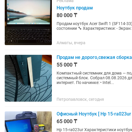
Реклама
Ноутбук продам
80 000 ₸
Продам ноутбук Acer Swift 1 (SF114-33) 💻 Лёгкий и удобный ноутбук в очень хорош
состоянии 🔧 Характеристики: - Экран: 14” Full HD - Процессор: Intel Pentium - ОЗУ: 4 ГБ - Память:
256 ГБ SSD...
Алматы, вчера
Продам не дорого,свежая сборка
55 000 ₸
Компактный системник для дома — п
системный блок. Собрал 08.08.2026 д
интернет. По начинке: • Intel...
Петропавловск, сегодня
Офисный Ноутбук [ Hp 15-ra023ur 
65 000 ₸
Hp 15-ra023ur Характеристики ноутбука: Процессор: Intel(R) Pentium CPU N3710 Встроенная