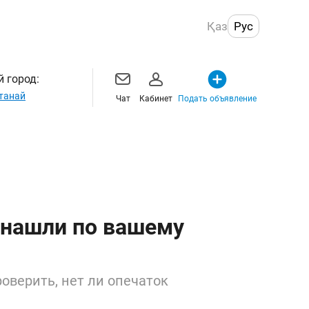
Қаз
Рус
 город:
танай
Чат
Кабинет
Подать объявление
 нашли по вашему
оверить, нет ли опечаток