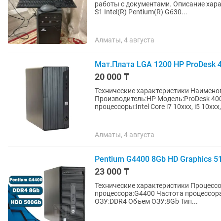
работы с документами. Описание характеристики ниже: Материнская плата Gigabyte GA-H61M-
S1 Intel(R) Pentium(R) G630...
Алматы, 4 августа
Мат.Плата LGA 1200 HP ProDesk 
20 000 ₸
Технические характеристики Наименование:Мат.Плата Разъем CPU:LGA 1200
Производитель:HP Модель:ProDesk 40
процессоры:Intel Core i7 10xxx, i5 10xxx, 
Алматы, 4 августа
Pentium G4400 8Gb HD Graphics 
23 000 ₸
Технические характеристики Процессор:Pentium Производитель процессора:Intel Модель
процессора:G4400 Частота процессора
ОЗУ:DDR4 Объем ОЗУ:8Gb Тип...