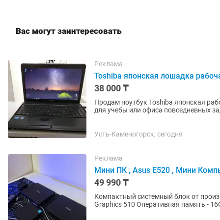
Вас могут заинтересовать
Реклама
Toshiba японская лошадка рабоч
38 000 ₸
Продам ноутбук Toshiba японская рабочая лошадка) Все работает 
для учебы или офиса повседневных задач самый то за 
минусов Процессор...
Усть-Каменогорск, сегодня
Реклама
Мини ПК , Asus E520 , Мини Компь
49 990 ₸
Компактный системный блок от производителя Asus. Процессор 
Graphics 510 Оперативная память - 16Gb DDR
Pentium Silver N6005 4 ядра...