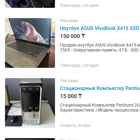
Павлодар, сегодня
Реклама
Ноутбук ASUS VivoBook X415 SSD
150 000 ₸
Продаю ноутбук ASUS VivoBook X415 в аккуратном состоян
7505 - Оперативная память: 4 ГБ - SSD: 128 ГБ - Графика: Intel UHD Graphics - Windows 11,
работает...
Павлодар, сегодня
Реклама
Стационарный Компьютер Pentiu
15 000 ₸
Стационарный Компьютер Pentium| 2GB ОЗУ| 160GB SSD| W
Характеристики: | Модель процессора Intel Pentium Dual | Объем оперативной памяти 2 ГБ |
Объем...
Алматы, вчера