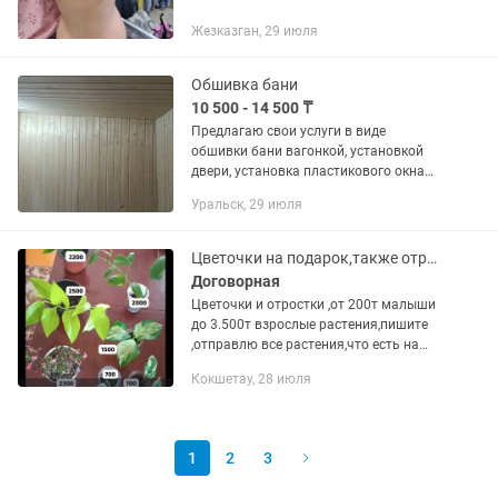
Жезказган, 29 июля
Обшивка бани
10 500 - 14 500 ₸
Предлагаю свои услуги в виде
обшивки бани вагонкой, установкой
двери, установка пластикового окна
форточка для бани и возможно
Уральск, 29 июля
установка электромонтажных работ (
проведение электричества в бани )...
Цветочки на подарок,также отростки комнатные разные!
Договорная
Цветочки и отростки ,от 200т малыши
до 3.500т взрослые растения,пишите
,отправлю все растения,что есть на
сегодня) женское счастье 1500-2500-
Кокшетау, 28 июля
3000,долларовое кустики 2500-
3500,пишите на !все вопросы и...
1
2
3