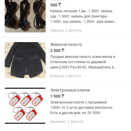
500 ₸
Кабель питания 1,4м - 1.500т. кабель
vga - 1.500т. кабель для принтера -
1.500т. aux кабель - 1.000т. sata кабель
пара - 500т. (внутри один боковой!).
Уральск, 3 августа
sata переходник питания на molex -
одинарный -...
Женское пальто
2 500 ₸
Продам женское пальто осень-весна в
отличном состоянии по дешевой
цене-2,500т.Раз-40-42. Обращайтесь в
личку.
Алматы, 3 августа
Электронные ключи
1 500 ₸
Электронные ключи с прошивкой
1500т, от 3 штук доставка бесплатно.
Есть и другие дом. кл. От 500т.
Шымкент, 3 августа