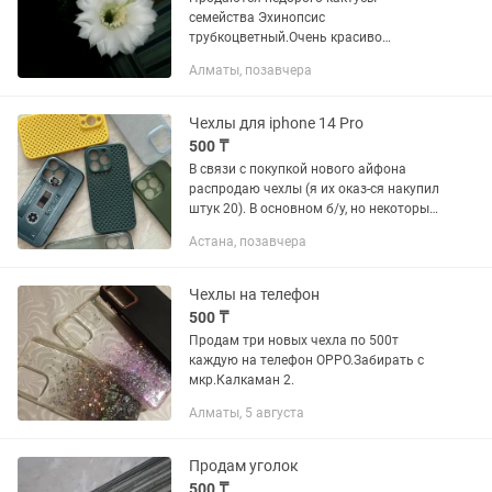
семейства Эхинопсис
трубкоцветный.Очень красиво
цветут,при должном уходе!Не требуют
Алматы, позавчера
частого полива,любят солнце,убирают
отрицательную энергию.Растения уже
в...
Чехлы для iphone 14 Pro
500 ₸
В связи с покупкой нового айфона
распродаю чехлы (я их оказ-ся накупил
штук 20). В основном б/у, но некоторые
как новые. Цены от 500т до 1000т. Если
Астана, позавчера
купите несколько, сделаю скидку.
Чехлы на телефон
500 ₸
Продам три новых чехла по 500т
каждую на телефон ОРРО.Забирать с
мкр.Калкаман 2.
Алматы, 5 августа
Продам уголок
500 ₸