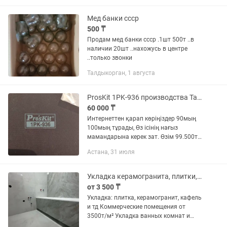
ремонтантная, 1500т Лилейники,...
Мед банки ссср
500 ₸
Продам мед банки ссср .1шт 500т ..в
наличии 20шт ..нахожусь в центре
..только звонки
Талдыкорган, 1 августа
ProsKit 1PK-936 производства Тайван
60 000 ₸
Интернеттен қарап көріңіздер 90мың
100мың тұрады, Өз ісінің нағыз
мамандарына керек зат. Өзім 99.500т
алған зат, керек болмай қалды
Астана, 31 июля
Укладка керамогранита, плитки, кафеля
от 3 500 ₸
Укладка: плитка, керамогранит, кафель
и тд Коммерческие помещения от
3500т/м² Укладка ванных комнат и
санузлов от 5000т/м² Технические