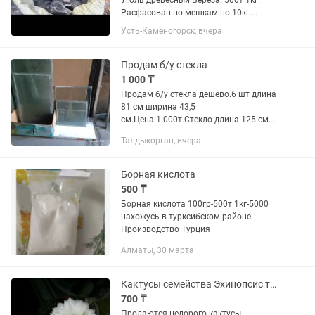
Уголь древесный Берёза. 500т 1кг.
Расфасован по мешкам по 10кг.
Минимальная партия поставки 5
Усть-Каменогорск, вчера
мешков. Доставка по Усть-
Каменогорску бесплатно. За
определенную плату доставим в
Продам б/у стекла
Семей, Алтай, Аягоз,...
1 000 ₸
Продам б/у стекла дёшево.6 шт длина
81 см ширина 43,5
см.Цена:1.000т.Стекло длина 125 см
ширина 47 см.Цена:2.000т.2-а стекла
Талдыкорган, вчера
длина 87,5 см ширина 41,5
см.Цена:1.200т.Стекло длина 50 см
ширина 44...
Борная кислота
500 ₸
Борная кислота 100гр-500т 1кг-5000
нахожусь в турксибском районе
Производство Турция
Алматы, 30 марта
Кактусы семейства Эхинопсис трубкоцветный.
700 ₸
Продаются недорого кактусы