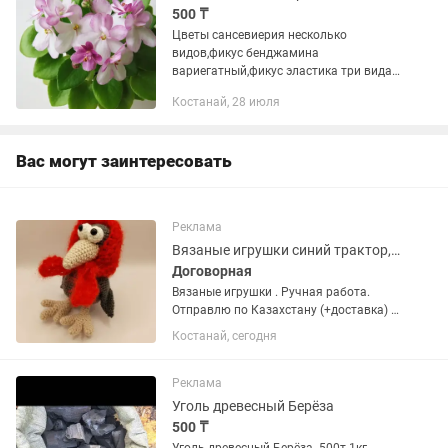
500 ₸
Цветы сансевиерия несколько
видов,фикус бенджамина
вариегатный,фикус эластика три вида,
алоэ лечебный, денежное дерево от
Костанай, 28 июля
500 т до 8900 т ятрофа, Адениум
разные размеры, папоротник от 500 т
,...
Вас могут заинтересовать
Реклама
Вязаные игрушки синий трактор, демогоргон, миньон , заяц, мишка, чебурашка
Договорная
Вязаные игрушки . Ручная работа.
Отправлю по Казахстану (+доставка) .
Дима гордон, Чебурашка, синий
Костанай, сегодня
трактор,мишка, заяц, миньон, ждун,
ворона и другие. Цены от 500т до
10000 т Смотрите другие мои...
Реклама
Уголь древесный Берёза
500 ₸