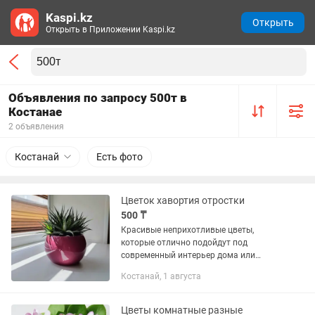
Kaspi.kz
Открыть
Открыть в Приложении Kaspi.kz
Объявления по запросу 500т в
Костанае
2 объявления
Костанай
Есть фото
Цветок хавортия отростки
500 ₸
Красивые неприхотливые цветы,
которые отлично подойдут под
современный интерьер дома или
офиса. Цена за 1 росток от 500 до
Костанай, 1 августа
2500тг. Цена зависит от размера
растений. Растения все укорененные.
Отростки...
Цветы комнатные разные