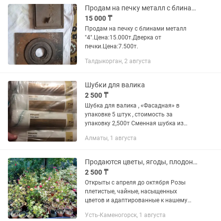
Продам на печку металл с блинами.
15 000 ₸
Продам на печку с блинами металл
"4".Цена:15.000т.Дверка от
печки.Цена:7.500т.
Талдыкорган, 2 августа
Шубки для валика
2 500 ₸
Шубка для валика , «Фасадная» в
упаковке 5 штук , стоимость за
упаковку 2,500т Сменная шубка из
износостойкого полиакрила
Алматы, 1 августа
предназначена для окрашивания
шероховатых и грубых поверхностей
(бетон,...
Продаются цветы, ягоды, плодоносные деревья для сада
2 500 ₸
Открыты с апреля до октября Розы
плетистые, чайные, насыщенных
цветов и адаптированные к нашему
климату 2500т Смородина черная,
Усть-Каменогорск, 1 августа
красная, 1500т Малина красная