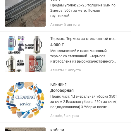
Продам уголок 25×25 толщина 3мм по
2метра. 500т за метр. Покрыт
грунтовкой.
Атырау, 5 августа
Термос. Термос со стеклянной колбой. Термос стеклянный.
4 000 ₸
Металлический и пластмассовый
термос со стеклянной . --Термоса
изготовлена из высококачественного
пищевого закалённого стекла,
Алматы, 5 августа
обладает средней прочностью к
перепадам температуры. -Если вы
любите...
Клининг
Договорная
Прайс лист: 1.Генеральная уборка 350т
за кв.м 2.Влажная уборка 250т за кв.м(
пол,подоконники) 3.Уборка после
ремонта.500т за кв.м 4.Уборка офисов
Актобе, 5 августа
и помещений 5. Уборка кухни 5.Мытья
окон. А...
кабели