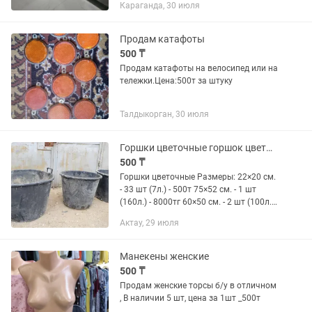
Караганда, 30 июля
помещения и прихожие от 4000т/м²
Кухонные фартуки от 35.000т...
Продам катафоты
500 ₸
Продам катафоты на велосипед или на
тележки.Цена:500т за штуку
Талдыкорган, 30 июля
Горшки цветочные горшок цветы деревья кусты
500 ₸
Горшки цветочные Размеры: 22×20 см.
- 33 шт (7л.) - 500т 75×52 см. - 1 шт
(160л.) - 8000тг 60×50 см. - 2 шт (100л.) -
7000тг (Диаметр х высота) Пишите-
Актау, 29 июля
звоните в , связь плохая.
Манекены женские
500 ₸
Продам женские торсы б/у в отличном
, В наличии 5 шт, цена за 1шт _500т