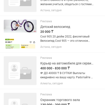
Ответственность и пунктуальность,
желание учиться, общаться с гостями,
собирать заказы, готовить продукцию,
Астана, сегодня
общепит Обучение оплачивается если
в дальнейшем остаётесь работать,
работа официальная с...
Реклама
Детский велосипед
20 000 ₸
Cool 905 20 дюйм 2022, фиолетовый
Велосипед Cool 905 — это отличное
решение для детей от 7 лет и старше,
Астана, сегодня
готовых к активным
велоприключениям! С колёсами
диаметром 20 дюймов и стильным
Реклама
фиолетовым...
Курьер на автомобиле для сервиса Яндекс еда
400 000 - 830 000 ₸
💸 ДО 40000 ₸ В СУТКИ! Выплаты
ежедневно на вашу карту. Работайте в
удобном районе и в удобное время на
Алматы, сегодня
собственном автомобиле. Нет авто?
Можно арендовать авто за 0 тенге в
неделю! Жми «откликнуться»...
Реклама
Охранник торгового зала
130 000 - 200 000 ₸