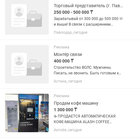
Торговый представитель (г. Павлодар)
250 000 - 500 000 ₸
Зарабатывай от 300 000 до 500 000 тг
и выше! В связи с расширением
компании по продаже питьевой воды и
Павлодар, сегодня
напитков приглашаем в команду
торгового представителя. Мы
предлагаем: ✔ График работы: 5/2. ✔...
Реклама
Монтёр связи
400 000 ₸
Строительство ВОЛС. Мужчины.
Писать, не звонить. Быть готовым к
командировкам.
Астана, сегодня
Реклама
Продам кофе машину
1 300 000 ₸
☕ ПРОДАЕТСЯ АВТОМАТИЧЕСКАЯ
КОФЕ-МАШИНА ALASH COFFEE
Идеальное решение для бизнеса:
Актобе, сегодня
магазинов, АЗС, офисов, торговых
центров и других мест с высокой