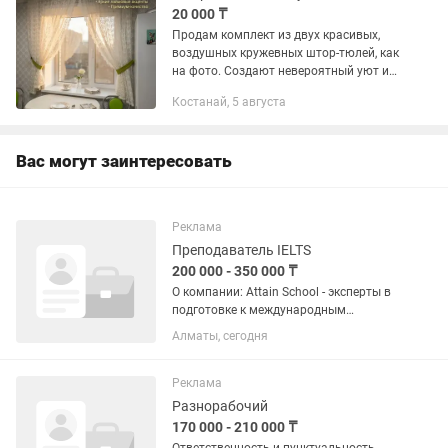
20 000 ₸
Продам комплект из двух красивых,
воздушных кружевных штор-тюлей, как
на фото. Создают невероятный уют и
легкость в интерьере, отлично
Костанай, 5 августа
подходят для кухни, спальни или
гостиной. Основные...
Вас могут заинтересовать
Реклама
Преподаватель IELTS
200 000 - 350 000 ₸
О компании: Attain School - эксперты в
подготовке к международным
экзаменам (IELTS, TOEFL, SAT) с 2009
Алматы, сегодня
года. Мы привели к целевым баллам
более 1000 учеников. В связи с
расширением штата и...
Реклама
Разнорабочий
170 000 - 210 000 ₸