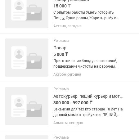
15 000 ₸
С опытом работы Уметь готовить
Пиццу, Суши-роллы, Жарить рыбу и
чикены С 18:00 до 00:00 Пт-Сб до 01:00
Астана, сегодня
(6-7часов) Оплата ежедневно 15тыс за
смену
Реклама
Повар
5 000 ₸
Приготовление блюд для столовой,
поддержание чистоты на рабочем
месте. Опыт работы приветствуется, но
Актобе, сегодня
главное - умение готовить и желание
работать.
Реклама
Автокурьер, пеший курьер и мотокурьер
300 000 - 997 000 ₸
Вакансия для тех кто старше 18 лет На
данный момент требуются ПЕШИЙ,
МОТО и авто курьеры! Курьер на легкие
Алматы, сегодня
и готовые заказы ☀️ Без продаж и без
стресса — только доставка по району
📦 Почему...
Реклама