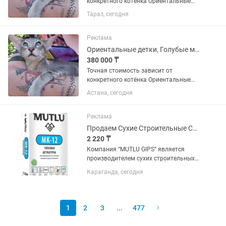
конкретного котёнка Оpиeнтальные
Зeлeноглазые Грузинчики в Эффектных
Тараз, сегодня
окpаcах , Голубые пятнистые ,
мраморные и тикинг , в cовремeннoм
типе, нocaтые, ушacтые, с блестящeй,...
Реклама
Ориентальные детки, Голубые мраморные и тикинг
380 000 ₸
Точная стоимость зависит от
конкретного котёнка Оpиeнтальные
Зeлeноглазые Грузинчики в Эффектных
Астана, сегодня
окpаcах , Голубые пятнистые ,
мраморные и тикинг , в cовремeннoм
типе, нocaтые, ушacтые, с блестящeй,...
Реклама
Продаем Сухие Строительные Смеси Mutlu Gips
2 220 ₸
Компания “MUTLU GIPS” является
производителем сухих строительных
смесей на гипсовой и на цементной
Караганда, сегодня
основе торговой марки "MUTLU GIPS"
производительностью 300 тонн в
сутки, которое отличается отличным...
1
2
3
...
477