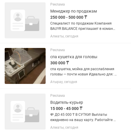
проходимостью. 📍 Цена: 1 300 000 тг
Реклама
✅...
Менеджер по продажам
250 000 - 500 000 ₸
Специалист по продажам Компания
BAUYR BALANCE приглашает в команду
специалиста по продажам. Мы
Алматы, сегодня
занимаемся продажей онлайн-
программ и марафонов,
разработанных врачами и
Реклама
профильными специалистами,...
спа кушетка для головы
300 000 ₸
спа кушетка, мойка для расслабления
головы — почти новая Идеально для: •
SPA и салонов • массажа головы •
Атырау, сегодня
ухода за волосами и релакс-процедур
✔️ Состояние почти новое ✔️ Удобная
кушетка ✔️...
Реклама
Водитель-курьер
15 000 - 45 000 ₸
💸 ДО 45 000 ₸ В СУТКИ! Выплаты
ежедневно на вашу карту. Работайте в
удобном районе на собственном
Алматы, сегодня
автомобиле. Свободный график и