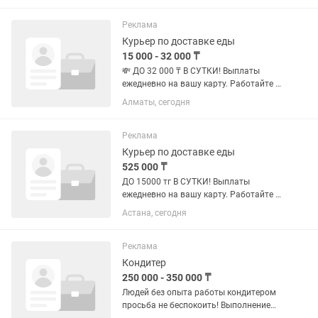
быстрый старт!😍 Что нужно делать: ✅
Принимать заказы через мобильное...
Реклама
Курьер по доставке еды
15 000 - 32 000 ₸
💸 ДО 32 000 ₸ В СУТКИ! Выплаты
ежедневно на вашу карту. Работайте в
удобном районе. Свободный график и
Алматы, сегодня
быстрый старт!😍 Что нужно делать: ✅
Принимать заказы через мобильное
приложение. ✅ Забирать...
Реклама
Курьер по доставке еды
525 000 ₸
ДО 15000 тг В СУТКИ! Выплаты
ежедневно на вашу карту. Работайте в
удобном районе на собственном
Астана, сегодня
автомобиле. Свободный график и
быстрый старт... Что нужно делать: ✅
Принимать заказы через мобильное...
Реклама
Кондитер
250 000 - 350 000 ₸
Людей без опыта работы кондитером
просьба не беспокоить! Выполнение