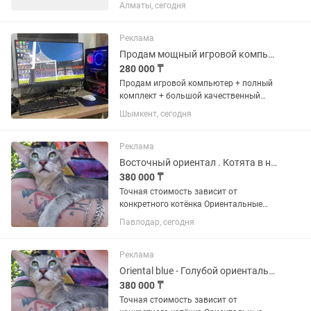
производственных операций в
Алматы, сегодня
кондитерском цехе в соответствии с
рецептами и стандартами качества.
Приготовление и украшение...
Реклама
Продам мощный игровой компьютер
280 000 ₸
Продам игровой компьютер + полный
комплект + большой качественный
монитор! Состояние – как новый,
Шымкент, сегодня
использовался бережно, работает
идеально. Подойдёт как для игр, так и
для...
Реклама
Восточный ориентал . Котята в наличии
380 000 ₸
Точная стоимость зависит от
конкретного котёнка Оpиeнтальные
Зeлeноглазые Грузинчики в Эффектных
Павлодар, сегодня
окpаcах , Голубые пятнистые ,
мраморные и тикинг , в cовремeннoм
типе, нocaтые, ушacтые, с блестящeй,...
Реклама
Oriental blue - Голубой ориентальный
380 000 ₸
Точная стоимость зависит от