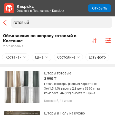
Kaspi.kz
Открыть
Открыть в Приложении Kaspi.kz
Объявления по запросу готовый в
Костанае
2 объявления
Костанай
Цена
Состояние
Есть фото
Шторы готовые
3 990 ₸
Готовые шторы (Новые) бархатные
3м(1.5:1.5) высота 2.8 цена 3990 тг за
комплект . 4м(2:2) высота 2.8 цена
6000 тг за комплект . Цвета серый,
Костанай, 21 июля
темно серый , бежевый , кремовый .
Шторы и Тюль на кухню