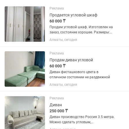
Реклама
Продается угловой шкаф
60 000 ₸
Продам угловой шкаф. Изготовлен на
заказ, состояние хорошее. Размеры:
210 × 170 × 50 см (высота × ширина ×
Алматы, сегодня
глубина). Две двери с зеркалами.
Внутри много удобных полок и
просторное отделение со...
Реклама
Продам диван угловой
60 000 ₸
Диван фисташкового цвета в
отличном состоянии не раздвижной
Алматы, сегодня
Реклама
Диван
250 000 ₸
Диван производство Россия 3.5 метра.
Можно сделать угловым,
превращается в большую кровать В