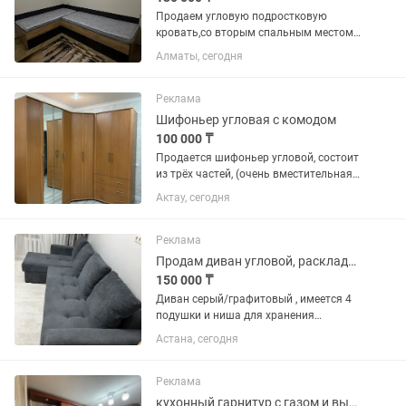
Продаем угловую подростковую
кровать,со вторым спальным местом .
В хорошем состоянии. Длина первой
Алматы, сегодня
1’87,ширина 82. Второй 1’87 ширина 82
Реклама
Шифоньер угловая с комодом
100 000 ₸
Продается шифоньер угловой, состоит
из трёх частей, (очень вместительная)
с комодом. Цвет светлый орех
Актау, сегодня
,Производство Россия (Дятьково) в
отличном состоянии, дл/дл -226/196.
выс - 226. шир - 62,5 цена...
Реклама
Продам диван угловой, раскладывается .
150 000 ₸
Диван серый/графитовый , имеется 4
подушки и ниша для хранения
сезонных вещей. Все целое без
Астана, сегодня
поломок и порезов. Раскладывается
полностью. Удобно когда много гостей
приезжает, выручит всегда.
Реклама
кухонный гарнитур с газом и вытяжкой