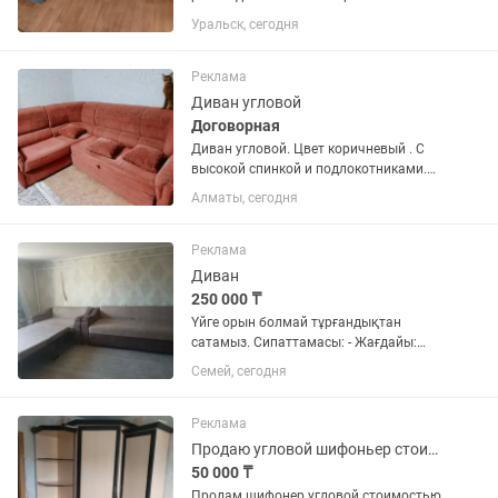
Уральск, сегодня
Реклама
Диван угловой
Договорная
Диван угловой. Цвет коричневый . С
высокой спинкой и подлокотниками.
Раздвижной. Разбирается на 3 части.
Алматы, сегодня
1,5 спальный. На двоих человек.
Самовывоз.
Реклама
Диван
250 000 ₸
Үйге орын болмай тұрғандықтан
сатамыз. Сипаттамасы: - Жағдайы:
Жақсы, таза, ақауы жоқ - Механизмі:
Семей, сегодня
Жазылады, 2 адамдық кереует болады
- Ішінде: Зат салатын жәшігі бар -
Материалы: Антивандалды мата,...
Реклама
Продаю угловой шифоньер стоимость 50 тыс
50 000 ₸
Продам шифонер угловой стоимостью