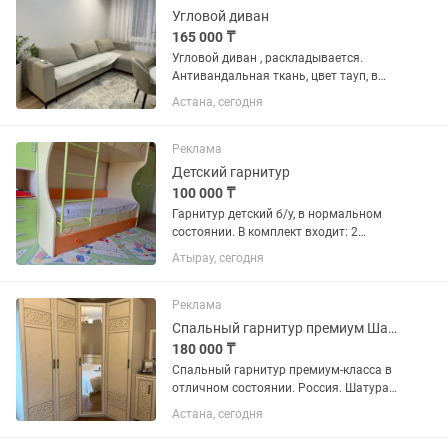
Угловой диван
165 000 ₸
Угловой диван , раскладывается.
Антивандальная ткань, цвет тауп, в
идеальном состоянии.
Астана, сегодня
Реклама
Детский гарнитур
100 000 ₸
Гарнитур детский б/у, в нормальном
состоянии. В комплект входит: 2
шифоньера отдельные, комод, угловая
Атырау, сегодня
полка, двухъярусная кровать, шкаф
пенал, стол письменный, тумбочка на
колёсах под столом. Мебель...
Реклама
Спальный гарнитур премиум Шатура Кровать, угловой шкаф ,тумбатуалетный стол
180 000 ₸
Спальный гарнитур премиум-класса в
отличном состоянии. Россия. Шатура
Продается красивый спальный
Астана, сегодня
гарнитур в классическом стиле цвета
слоновая кость с патиной. В комплект