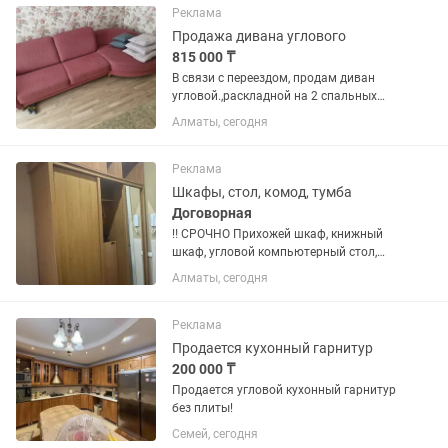
входит: 🛏 Двуспальная...
Реклама
Продажа дивана углового
815 000 ₸
В связи с переездом, продам диван
угловой.,раскладной на 2 спальных
места.Производитель "Пинскдрев".
Алматы, сегодня
Диван в эксплуатации 2
года,использовался исключительно
для сидения( как кровать не...
Реклама
Шкафы, стол, комод, тумба
Договорная
‼️ СРОЧНО Прихожей шкаф, книжный
шкаф, угловой компьютерный стол,
комод, тумба
Алматы, сегодня
Реклама
Продается кухонный гарнитур
200 000 ₸
Продается угловой кухонный гарнитур
без плиты!
Семей, сегодня