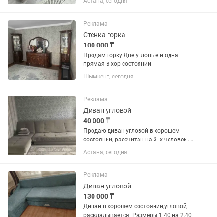
Астана, сегодня
отличном состоянии, пользовались
недолго. Отдаю за полцены
Реклама
Стенка горка
100 000 ₸
Продам горку Две угловые и одна
прямая В хор состоянии
Шымкент, сегодня
Реклама
Диван угловой
40 000 ₸
Продаю диван угловой в хорошем
состоянии, рассчитан на 3 -х человек .
Диван - длина 200 см , ширина 140 см ,
Астана, сегодня
Угловая часть - длина 190 см, ширина
90 см .угловую часть можно отделять
от дивана ( как...
Реклама
Диван угловой
130 000 ₸
Диван в хорошем состоянии,угловой,
раскладывается. Размеры 1.40 на 2.40