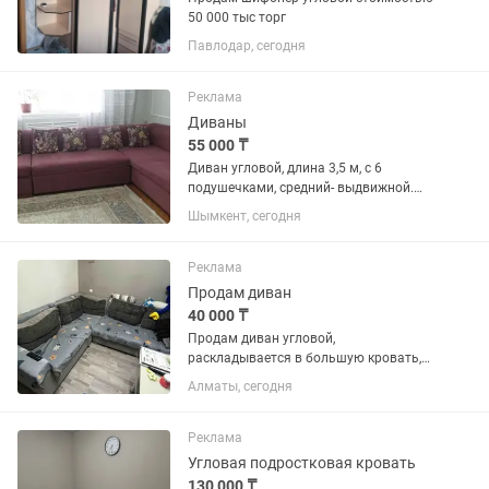
50 000 тыс торг
Павлодар, сегодня
Реклама
Диваны
55 000 ₸
Диван угловой, длина 3,5 м, с 6
подушечками, средний- выдвижной.
Отлично подойдет для гостиной.
Шымкент, сегодня
Продаю в связи с переездом.
Состояние отличное.
Реклама
Продам диван
40 000 ₸
Продам диван угловой,
раскладывается в большую кровать,
есть 2 ящика для хранения, 5 подушек
Алматы, сегодня
в комплекте. Требуется частичный
ремонт. Самовывоз район Аксай-5, ул.
Маргулана-Момышулы.
Реклама
Угловая подростковая кровать
130 000 ₸