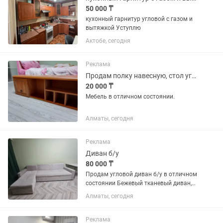
50 000 ₸
кухонный гарнитур угловой с газом и
вытяжкой Уступлю
Актобе, сегодня
Реклама
Продам полку навесную, стол угловой с тумбочкой
20 000 ₸
Мебель в отличном состоянии.
Алматы, сегодня
Реклама
Диван б/у
80 000 ₸
Продам угловой диван б/у в отличном
состоянии Бежевый тканевый диван,
раскладной. Аккуратный,сиденья не
Алматы, сегодня
просевшие. Подойдет и для гостиной, и
для спального места.
Реклама