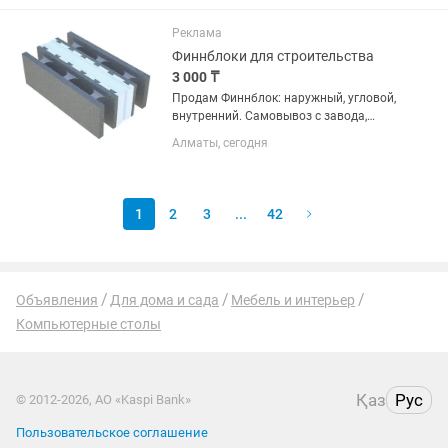
Реклама
Финнблоки для строительства
3 000 ₸
Продам Финнблок: наружный, угловой,
внутренний. Самовывоз с завода,
г.Талгар
Алматы, сегодня
1
2
3
...
42
Объявления
Для дома и сада
Мебель и интерьер
Компьютерные столы
Қаз
Рус
© 2012-2026, АО «Kaspi Bank»
Пользовательское соглашение