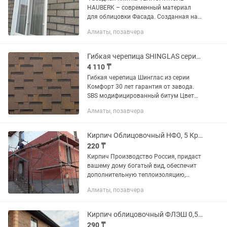
HAUBERK – современный материал
для облицовки Фасада. Созданная на
основе стеклохолста, улучшенного
Алматы, позавчера
битума и гранулята из натурального
базальта, фасадная плитка
отличается...
Гибкая черепица SHINGLAS серия КОМФОРТ
4 110 ₸
Гибкая черепица Шинглас из серии
Комфорт 30 лет гарантия от завода.
SBS модифицированный битум Цвет
ярче и насыщенней
Алматы, позавчера
Кирпич Облицовочный НФ0, 5 Красный
220 ₸
Кирпич Производство Россия, придаст
вашему дому богатый вид, обеспечит
дополнительную теплоизоляцию,
прост в укладке и надежен для вашего
Алматы, позавчера
дома. Размеры: 2506065 М250 Так же
наша Компания может вам...
Кирпич облицовочный ФЛЭШ 0,5нф Ликолор
290 ₸