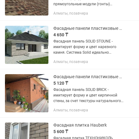
прямоугольные модули (гонты)
небольших размеров, с фигурными
Алматы, позавчера
вырезами по одному краю, которые на
кровле укладываются рядами
внахлест....
Фасадные панели пластиковые под камень 0, 42кв VOX
4 650 ₸
Фасадная панель SOLID STOUNE -
имитирует форму и цвет нарезного
камня. Система Solid идеально
имитирует камень (коллекция Stone и
Алматы, позавчера
SandStone). Система Solid позволяет
быстро и экономично отделать...
Фасадные панели пластиковые под кирпич 0, 42кв
5 120 ₸
Фасадная панель SOLID BRICK -
имитирует форму и цвет кирпичной
стены, за счет текстуры натурального
кирпича и специальной окраски швов.
Алматы, позавчера
Система Solid идеально имитирует
кирпич (коллекция...
Фасадная плитка Hauberk
5 600 ₸
Фасадная плитка ТЕХНОНИКОЛЬ