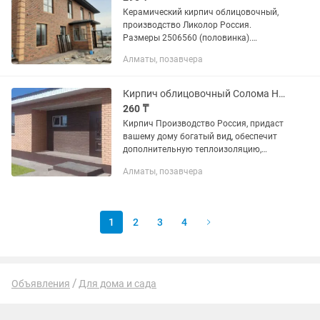
Керамический кирпич облицовочный,
производство Ликолор Россия.
Размеры 2506560 (половинка).
Применяется для облицовки фасада,
Алматы, позавчера
колонн, каминов, дымовых труб. Так же
наша Компания Кровельный Мастер...
Кирпич облицовочный Солома НФ 0, 5
260 ₸
Кирпич Производство Россия, придаст
вашему дому богатый вид, обеспечит
дополнительную теплоизоляцию,
прост в укладке и надежен для вашего
Алматы, позавчера
дома. Размеры: 2506065 М250 Так же
наша Компания может вам...
1
2
3
4
Объявления
Для дома и сада