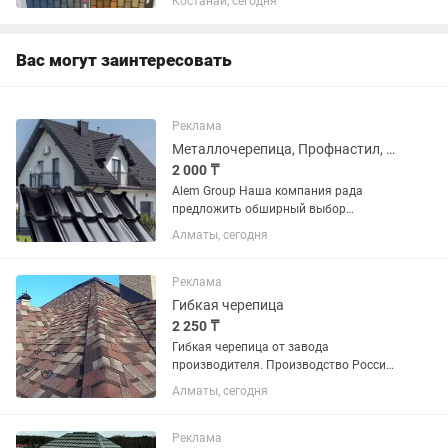
Костанай, сегодня
Вас могут заинтересовать
Реклама
Металлочерепица, Профнастил, Штакетник, Водосточная система, Сайдинг
2 000 ₸
Alem Group Наша компания рада
предложить обширный выбор
металлопроката! Вся продукция
Алматы, сегодня
полностью отвечает установленным
стандартам качества! Предлагаем
следующий ассортимент кровельных...
Реклама
Гибкая черепица
2 250 ₸
Гибкая черепица от завода
производителя. Производство Россия,
Технониколь , Деке. В наличии на
Алматы, сегодня
складе. Доставка бесплатно сразу же
после оплаты. Расчеты и замеры
бесплатно. На складе есть все
Реклама