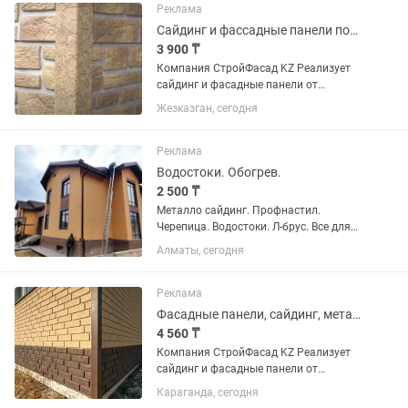
металлочерепицы Монтерроса
Реклама
скандинавского типа с улучшенной...
Сайдинг и фассадные панели под кирпич. Рассрочка от банков
3 900 ₸
Компания СтройФасад KZ Реализует
сайдинг и фасадные панели от
Немецких, Белорусских, Российских
Жезказган, сегодня
производителей. Металлический
сайдинг срок изготовления 3-5 дней.
Кровельные материалы...
Реклама
Водостоки. Обогрев.
2 500 ₸
Металло сайдинг. Профнастил.
Черепица. Водостоки. Л-брус. Все для
отделки металлом. Монтаж
Алматы, сегодня
водосточной системы. И системы
обогрева. Кровли. Водостоков. 20 лет
на рынке. Сезонные скидки на
Реклама
водосток!
Фасадные панели, сайдинг, металлочерепица, проф. Лист мягкая кровля
4 560 ₸
Компания СтройФасад KZ Реализует
сайдинг и фасадные панели от
Немецких, Белорусских, Российских
Караганда, сегодня
производителей. Металлический