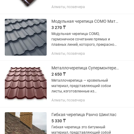
фасада. Наличие перфорации
Алматы, позавчера
обеспечивает вентиляцию под
кровельного пространства, и как
следствие...
Модульная черепица СОМО Матовая ( 0,45 мм)
3 270 ₸
Модульная черепица СОМО,
гармоничное сочетание прямых и
плавных линий, которого, прекрасно
впишется в любой архитектурный
Алматы, позавчера
стиль и станет ярким акцентом Вашего
дома. Оформляем КРЕДИТ
Металлочерепица Супермонтерей Глянцевая 0, 45 мм (Кредит, QR)
2 650 ₸
Металлочерепица — кровельный
материал, представляющий собои
листы, изготовленные из
тонколистовой стали, алюминия или
Алматы, позавчера
меди, покрытые полимерным
защитным слоем, профилированные
методом холодного...
Гибкая черепица Ранчо Шинглас
5 330 ₸
Гибкая черепица это битумный
материал, представляющий собой