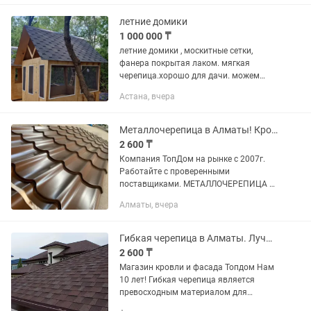
сайдинг срок изготовления 3-5 дней.
Кровельные материалы...
летние домики
1 000 000 ₸
летние домики , москитные сетки,
фанера покрытая лаком. мягкая
черепица.хорошо для дачи. можем
изготовить для вас по вашему
Астана, вчера
дизайну.
Металлочерепица в Алматы! Крона! Андалузия! Монтеррей! Адамант! Каскад!
2 600 ₸
Компания ТопДом на рынке с 2007г.
Работайте с проверенными
поставщиками. МЕТАЛЛОЧЕРЕПИЦА —
кровельный материал,
Алматы, вчера
представляющий собои листы,
изготовленные из тонколистовой
стали, покрытые полимерным...
Гибкая черепица в Алматы. Лучшие бренды:Shinglas, Ruflex, Döcke и др.
2 600 ₸
Магазин кровли и фасада Топдом Нам
10 лет! Гибкая черепица является
превосходным материалом для
устройства кровли. Она сочетает в