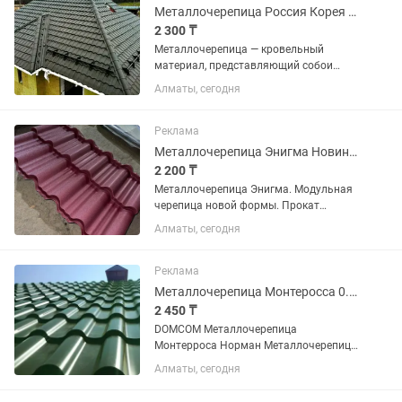
модели...
Металлочерепица Россия Корея Китай. Толщина 0.40-0.50
2 300 ₸
Металлочерепица — кровельный
материал, представляющий собои
листы, изготовленные из
Алматы, сегодня
тонколистовой стали, алюминия или
меди, покрытые полимерным
защитным слоем, профилированные
Реклама
методом холодного...
Металлочерепица Энигма Новинка
2 200 ₸
Металлочерепица Энигма. Модульная
черепица новой формы. Прокат
производиться с Корейского и
Алматы, сегодня
Российского металла. Толщина 0.45 и
0.50 микрон. Гарантия 10 лет.
Работаем напрямую от завода
Реклама
изготовителя....
Металлочерепица Монтеросса 0.45--0.50
2 450 ₸
DOMCOM Металлочерепица
Монтерроса Норман Металлочерепица
Монтерроса Норман Фирменная
Алматы, сегодня
гарантия Характеристики:
Обновленный профиль