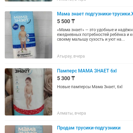
Мама знает подгузники-трусики.X
5 500 ₸
«Мама знает» — это удобные и надёжн
ежедневных потребностей ребёнка и 
своему малышу сухость и уют на...
Атырау, вчера
Памперс МАМА ЗНАЕТ 6хl
5 300 ₸
Новые памперсы Мама Знает, 6хl
Алматы, вчера
Продам трусики-подгузники