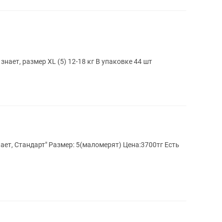
Продам 2 упаковки подгузников мама знает, размер ХL (5) 12-18 кг В упаковке 44 шт
ает, Стандарт" Размер: 5(маломерят) Цена:3700тг Есть