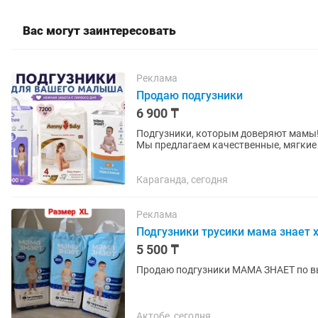
Вас могут заинтересовать
Реклама
Продаю подгузники
6 900 ₸
Подгузники, которым доверяют мамы! Забота о малыше начинается с правильного выбор
Мы предлагаем качественные, мягкие 
-Baybee от 1го до 6го...
Караганда, сегодня
Реклама
Подгузники трусики мама знает 
5 500 ₸
Продаю подгузники МАМА ЗНАЕТ по выг
Актобе, сегодня