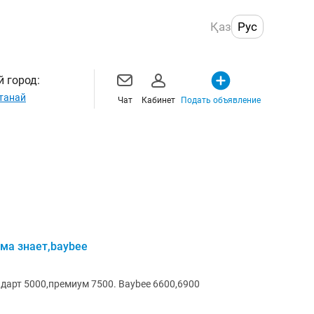
Қаз
Рус
 город:
танай
Чат
Кабинет
Подать объявление
ама знает,baybee
ндарт 5000,премиум 7500. Baybee 6600,6900