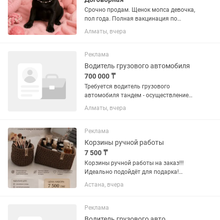
Срочно продам. Щенок мопса девочка,
пол года. Полная вакцинация по
возрасту✅ Клеймо✅ Обработана от
Алматы, вчера
паразитов✅ Приучена к улице.
Документы: паспорт, щенячья карта.
Кличка на букву И... по...
Реклама
Водитель грузового автомобиля
700 000 ₸
Требуется водитель грузового
автомобиля тандем - осуществление
международных перевозок: Китай -СНГ
Алматы, вчера
Формат работы -разъездной; - Оплата
договорная. Один круг 600 000-800
000тнг - Контроль погрузки и...
Реклама
Корзины ручной работы
7 500 ₸
Корзины ручной работы на заказ!!!
Идеально подойдёт для подарка!
Размеры от 10 до 25 см Цвет любой на
Астана, вчера
выбор! Форма: круг, квадрат, овал.
Доставка по всему казахстану
Реклама
Водитель грузового авто