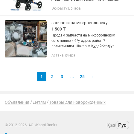
образ жизни. Ходунки для пожилых и
Экибастуз, вчера
инвалидов Smart используются в
период реабилитации и в пожилом...
запчасти на микроволновку
1 500 ₸
Продам запчасти на микроволновку,
есть новые и б/у, адрес район 7-
поликлиники. Шәкарім Құдайбердіұлы
31. ЕСЛИ НЕ ДОЗВОНИЛИСЬ, ПИШИТЕ !
Астана, вчера
Тарелка (24,5см) 3000тг Тарелка
большая 4000тг Лампочка...
1
2
3
...
25
Объявления
Детям
Товары для новорожденных
Қаз
Рус
© 2012-2026, АО «Kaspi Bank»