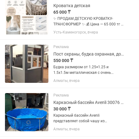
Кроватка детская
65 000 ₸
✨ ПРОДАМ ДЕТСКУЮ КРОВАТКУ-
ТРАНСФОРМЕР ✨ 💰 Цена — 65 000 тг В
стоимость входит полный комплект: 🥰
Усть-Каменогорск, вчера
🛏️ Кроватка-трансформер 🎀 Балдахин
со стойкой 🧸 Набор бортиков + одеяло
🛏️ Пододеяльник 🧺 2...
Реклама
Пост охраны, будка охранная, домик охранника
550 000 ₸
Будка размером от 1.25×1.25 и
1.5х1.5м металлическая с очень
широким обзором по кругу утепленная.
Алматы, вчера
Электричество проведенная. Лампа,
розетка, выключатель, автомат. Есть
встроенный подоконник для...
Реклама
Каркасный бассейн Avenli 30076 см 4383 л
30 000 ₸
Каркасный бассейн Avenli
представляет собой чашу из
поливинилхлорида, которая помещена
Алматы, вчера
в прочный, жесткий, устойчивый
каркас из труб. Изделие можно