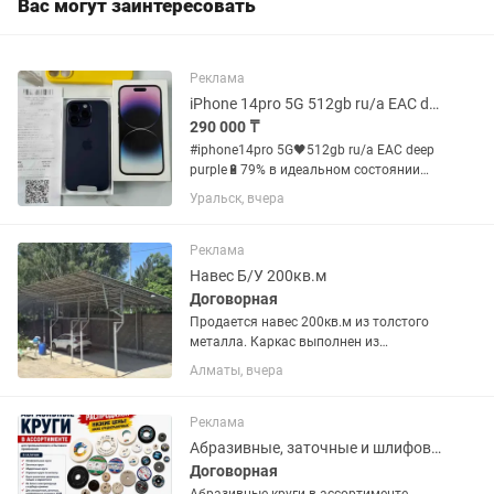
Вас могут заинтересовать
Реклама
iPhone 14pro 5G 512gb ru/a EAC deep purple в идеальном состоянии прям!
290 000 ₸
#iphone14pro 5G🖤512gb ru/a EAC deep
purple🔋79% в идеальном состоянии
прям в круг без царапин и скол,
Уральск, вчера
хорошо сохранился по бокам даже без
следов от чехла, без ремонта не
вскрывался, без минуса всё...
Реклама
Навес Б/У 200кв.м
Договорная
Продается навес 200кв.м из толстого
металла. Каркас выполнен из
профильной трубы 40×40×3 мм, все
Алматы, вчера
фирмы качественно проварены по
кругу, что обеспечивает высокую
прочность и надежность
Реклама
конструкции....
Абразивные, заточные и шлифовальные круги по низкой цене, распродажа
Договорная