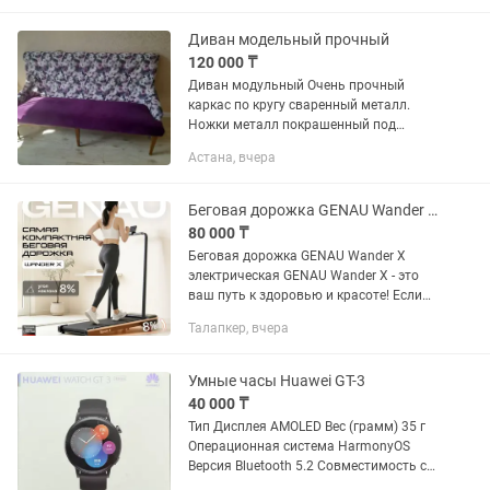
вместо классических 2....
Диван модельный прочный
120 000 ₸
Диван модульный Очень прочный
каркас по кругу сваренный металл.
Ножки металл покрашенный под
дерево Почти новый не пользовались
Астана, вчера
Шторы тюль диван комплект Продажа
в связи с переездом
Беговая дорожка GENAU Wander X электрическая
80 000 ₸
Беговая дорожка GENAU Wander X
электрическая GENAU Wander X - это
ваш путь к здоровью и красоте! Если
вы ищете надежный и эффективный
Талапкер, вчера
способ поддерживать физическую
форму, не выходя из дома, то...
Умные часы Huawei GT-3
40 000 ₸
Тип Дисплея AMOLED Вес (грамм) 35 г
Операционная система HarmonyOS
Версия Bluetooth 5.2 Совместимость с
ОС iOS Форма корпуса часов круг Цвет