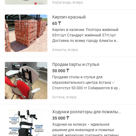
Караганда, вчера
корпуса черный Материал корпуса
нерж. сталь,...
Кирпич красный
65 ₸
Кирпич в наличии: Полтора жжённый
65тг/шт Стандарт жжённый 37тг/шт
Доставка по всему городу Алматы и
Алматинской области - Новое
Алматы, вчера
оборудование - За круг изготавливаем
1 миллион кирпичей -...
Продам парты и стулья
50 000 ₸
Продаем столы и стулья для
образовательного центра Астана ✅
Стол+стул 50.000 тг Собираются в круг
и по отдельности собираются ✅
Астана, вчера
Ходунки роллаторы для пожилых на колесах
35 000 ₸
Ходунки на колесах – идеальное
решение для инвалидов и пожилых
людей, желающих сохранить активный