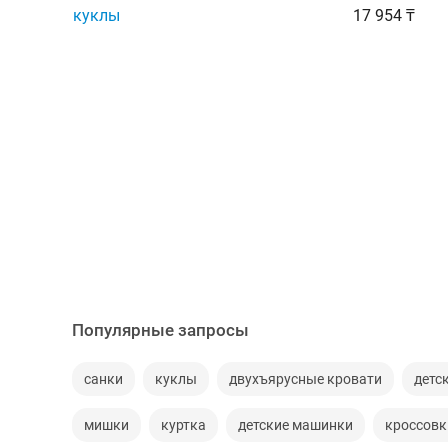
куклы
17 954 ₸
Популярные запросы
санки
куклы
двухъярусные кровати
детс
мишки
куртка
детские машинки
кроссовк