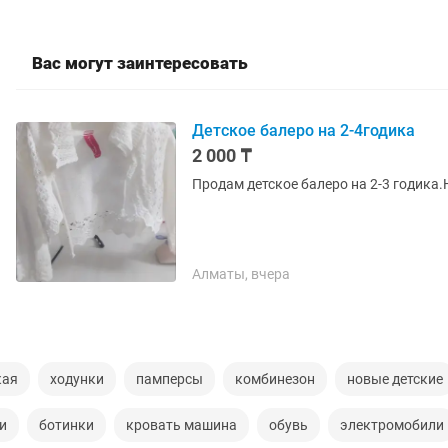
Вас могут заинтересовать
Детское балеро на 2-4годика
2 000 ₸
Продам детское балеро на 2-3 годика.
Алматы, вчера
кая
ходунки
памперсы
комбинезон
новые детские
и
ботинки
кровать машина
обувь
электромобили