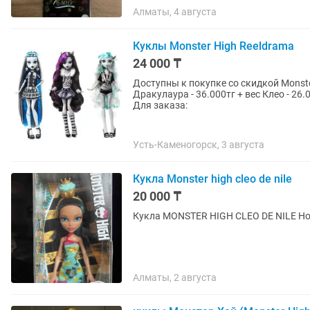
Алматы, 4 августа
Куклы Monster High Reeldrama
24 000 ₸
Доступны к покупке со скидкой Monster High Reeldrama Цен
Дракулаура - 36.000тг + вес Клео - 26.0
Для заказа:
Усть-Каменогорск, 3 августа
Кукла Monster high cleo de nile
20 000 ₸
Кукла MONSTER HIGH CLEO DE NILE Но
Алматы, 2 августа