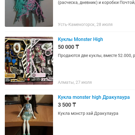
(расческа, дневник) и коробки Почтой
Усть-Каменогорск, 28 июля
Куклы Monster High
50 000 ₸
Продаются две куклы, вместе 52.000, 
Алматы, 27 июля
Кукла monster high Дракулаура
3 500 ₸
Кукла монстр хай Дракулаура