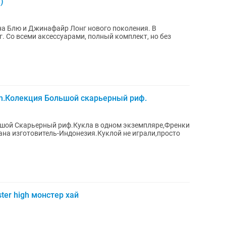
)
на Блю и Джинафайр Лонг нового поколения. В
. Со всеми аксессуарами, полный комплект, но без
gh.Колекция Большой скарьерный риф.
ьшой Скарьерный риф.Кукла в одном экземпляре,Френки
рана изготовитель-Индонезия.Куклой не играли,просто
er high монстер хай