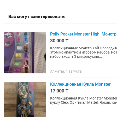
Вас могут заинтересовать
Polly Pocket Monster High, Монстр
30 000 ₸
Коллекционные Монстр Хай Проведит
этом компактном игровом наборе, Poll
набор входят 3 микрокуклы...
Алматы, 4 августа
Коллекционная Кукла Monster
17 000 ₸
Коллекционная Кукла Monster Monster 
куклу Cleo. Оригинал Mattel. Яркая, к