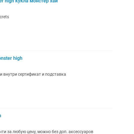
r high кукла монстер хай
crets
ster high
ии внутри сертификат и подставка
h
ти за любую цену, можно без доп. аксессуаров