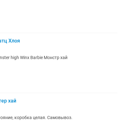
ратц Хлоя
в комплектации как на фото Monster high Winx Barbie Монстр хай
тер хай
ояние, коробка целая. Самовывоз.