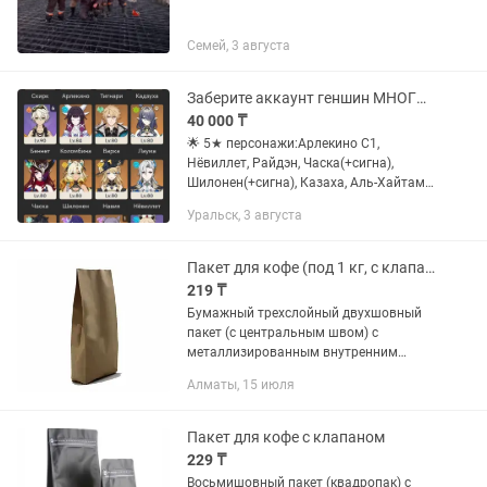
Семей, 3 августа
Заберите аккаунт геншин МНОГО ЛЕГ
40 000 ₸
🌟 5★ персонажи:Арлекино C1,
Нёвиллет, Райдэн, Часка(+сигна),
Шилонен(+сигна), Казаха, Аль-Хайтам,
Нилу, Гризли и много других+ стандарт
Уральск, 3 августа
(Мона C3, Тигнари C2, Дэхья C2 и др.) ⚔️
5★ оружие:Нефритовый...
Пакет для кофе (под 1 кг, с клапаном дегазации)
219 ₸
Бумажный трехслойный двухшовный
пакет (с центральным швом) с
металлизированным внутренним
слоем используется для фасовки
Алматы, 15 июля
зернового или молотого кофе, чая,
сыпучих продуктов. Клапан дегазации
(для...
Пакет для кофе с клапаном
229 ₸
Восьмишовный пакет (квадропак) с