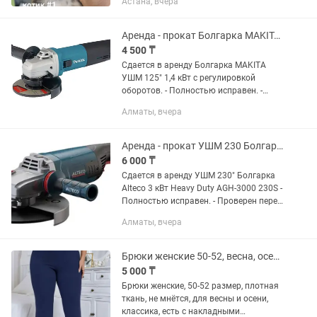
Астана, вчера
дорогих, востребованных окрасах :
МРАМОРНОЕ СЕРЕБРО, ГОЛУБОЙ
ДЫМНЫЙ Возраст 2.5, мес. 3.5 мес ...
Аренда - прокат Болгарка MAKITA 125 УШМ с рег. об.
4 500 ₸
Сдается в аренду Болгарка MAKITA
УШМ 125" 1,4 кВт с регулировкой
оборотов. - Полностью исправен. -
Проверен перед каждой выдачей. -
Алматы, вчера
Чистый и готов к работе. В комплект
входит: - Инструмент -...
Аренда - прокат УШМ 230 Болгарки 3 Квт Alteco
6 000 ₸
Сдается в аренду УШМ 230" Болгарка
Alteco 3 кВт Heavy Duty AGH-3000 230S -
Полностью исправен. - Проверен перед
каждой выдачей. - Чистый и готов к
Алматы, вчера
работе. В комплект входит: -
Инструмент - Кейс -...
Брюки женские 50-52, весна, осень
5 000 ₸
Брюки женские, 50-52 размер, плотная
ткань, не мнётся, для весны и осени,
классика, есть с накладными