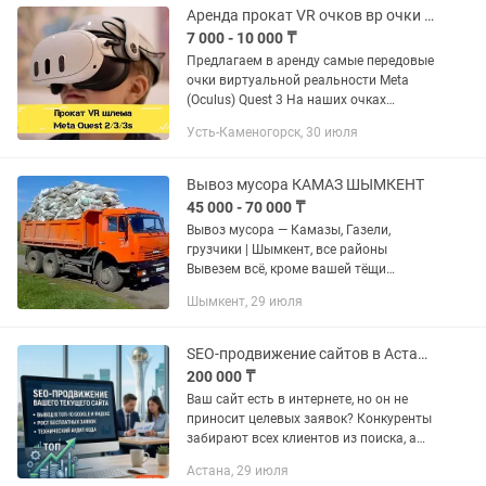
Аренда прокат VR очков вр очки quest
7 000 - 10 000 ₸
Предлагаем в аренду самые передовые
очки виртуальной реальности Meta
(Oculus) Quest 3 На наших очках
установлено самые топовые
Усть-Каменогорск, 30 июля
популярные VR игры, также можем
установить игры по запросу В
комплекте...
Вывоз мусора КАМАЗ ШЫМКЕНТ
45 000 - 70 000 ₸
Вывоз мусора — Камазы, Газели,
грузчики | Шымкент, все районы
Вывезем всё, кроме вашей тёщи
Строймусор, старые диваны, мешки,
Шымкент, 29 июля
ветки — нам всё по плечу! Свои
КамАЗы — не опаздываем, не...
SEO-продвижение сайтов в Астане / Вывод в ТОП-10 Google и Яндекс
200 000 ₸
Ваш сайт есть в интернете, но он не
приносит целевых заявок? Конкуренты
забирают всех клиентов из поиска, а
вы платите только за дорогой
Астана, 29 июля
контекст? Сделаем комплексное SEO-