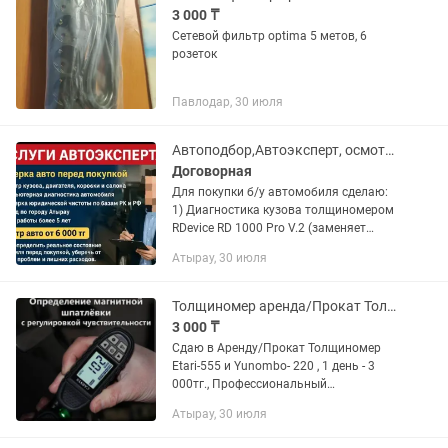
3 000 ₸
Сетевой фильтр optima 5 метов, 6
розеток
Павлодар, 30 июля
Автоподбор,Автоэксперт, осмотр авто,подбор авто
Договорная
Для покупки б/у автомобиля сделаю:
1) Диагностика кузова толщиномером
RDevice RD 1000 Pro V.2 (заменяет
медаллическую шпаклевку, черн.мет. и
Атырау, 30 июля
цвет.мет.)осмотр на оригинальность
оптики и стекол,...
Толщиномер аренда/Прокат Толщиномера Carsus автоподб Etari-555 Yunombo- 220
3 000 ₸
Сдаю в Аренду/Прокат Толщиномер
Etari-555 и Yunombo- 220 , 1 день - 3
000тг., Профессиональный
толщиномер Carsys автоподбор
Атырау, 30 июля
(определяет металлическую
шпаклевку)- 1 день- 4 000тг.,...