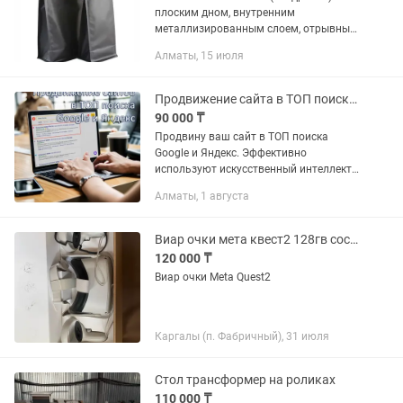
плоским дном, внутренним
металлизированным слоем, отрывным
замком зип-лок. Варианты цвета:
Алматы, 15 июля
черный (матовый), белый (матовый).
Используется для упаковки зернового
или...
Продвижение сайта в ТОП поиска Google и Яндекс. Контекстная реклама
90 000 ₸
Продвину ваш сайт в ТОП поиска
Google и Яндекс. Эффективно
используют искусственный интеллект,
накопленный опыт и знания в сфере
Алматы, 1 августа
оптимизации сайтов. Все
продвигаемые мною сайты попадают
в ТОП выдачи...
Виар очки мета квест2 128гв состояние Идеально
120 000 ₸
Виар очки Meta Quest2
Каргалы (п. Фабричный), 31 июля
Стол трансформер на роликах
110 000 ₸