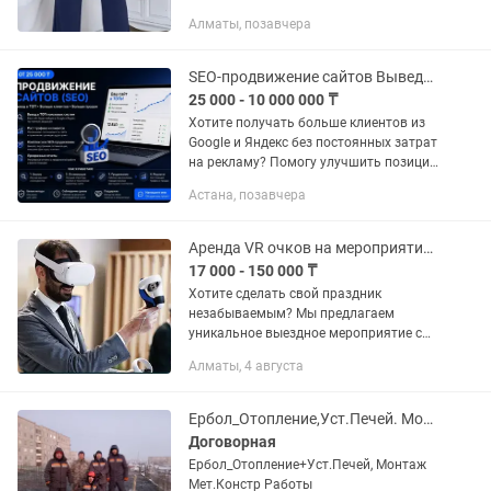
карманами, есть с
Алматы, позавчера
мет.украшениями.рост 150-160
SEO-продвижение сайтов Выведу сайт в ТОП поисковых систем
25 000 - 10 000 000 ₸
Хотите получать больше клиентов из
Google и Яндекс без постоянных затрат
на рекламу? Помогу улучшить позиции
вашего сайта в поисковой выдаче и
Астана, позавчера
увеличить количество целевых
посетителей. Что входит в...
Аренда VR очков на мероприятия прокат Meta Quest 3 VR виар шлем
17 000 - 150 000 ₸
Хотите сделать свой праздник
незабываемым? Мы предлагаем
уникальное выездное мероприятие с
VR технологиями, которое точно
Алматы, 4 августа
удивит ваших гостей! Напишите нам, и
мы скинем вам коммерческое
предложение...
Ербол_Отопление,Уст.Печей. Монтажные Работы Мет.Конструкции
Договорная
Ербол_Отопление+Уст.Печей, Монтаж
Мет.Констр Работы