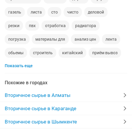
газель
листа
сто
чисто
деловой
резки
пвх
отработка
радиатора
погрузка
материалы для
анализ цен
лента
обьемы
строитель
китайский
приём вывоз
Показать еще
бумаги офисные
кабель
щебень
нержавейка
прием метала
хлам
отсев
бумага а4
Похожие в городах
5 тонн
шерсть овечья
долгосрочный
Вторичное сырье в Алматы
заработать
строительное материалы
Вторичное сырье в Караганде
прием макулатуры книги
весы
гофра
Вторичное сырье в Шымкенте