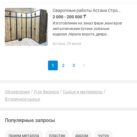
продвижение, которое...
Сварочные работы Астана Строй Мет
2 000 - 200 000 ₸
Изготовление на заказ ферм ,мангаров
,металлические бутики ,кованые
изделия ,перила ворота ,двери
,террасы меж этажные ,этожи и м.д
Астана, 29 июля
обращайтесь по номеру👇ждем ваших
званков ,
1
2
3
Объявления
Для бизнеса
Сырье и материалы
Вторичное сырье
Популярные запросы
прием металла
пластик
даром
чугун