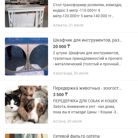
Стол трансформер роликпен, өзіміздің
өндіріс 3 метр -110.000тг 4
метр-120.000тг 5 мети-140.000 тг
Каспий ред/рассрочка бар Доставка
Алматы, 31 июля
Қазақстан бойынша бар Ножкасы 3ка
боялған темір, қазақи...
Шкафчик для инструментов, различных принадлежностей и пр. мет. с зеркалами.
20 000 ₸
2 штуки. Шкафчик для инструментов,
туалетных принадлежностей и прочего
- металлический (толстый и прочный
металл), оцинкованный. С 2-мя
Караганда, 30 июля
зеркалами. 3 полки, регулируемые по
месту положения высоты (см....
Передержка животных - зоогостиница
3 500 ₸
ПЕРЕДЕРЖКА ДЛЯ СОБАК И КОШЕК
Забота, внимание и уют - как дома,
пока вы в отъезде! Цены: • Кошки -3
5000тг в день / • Собаки -4 000 в день /
Астана, 30 июля
Условия: -Теплое, чистое
помещение,домашняя передержка ,с...
Сетевой фильтр optima