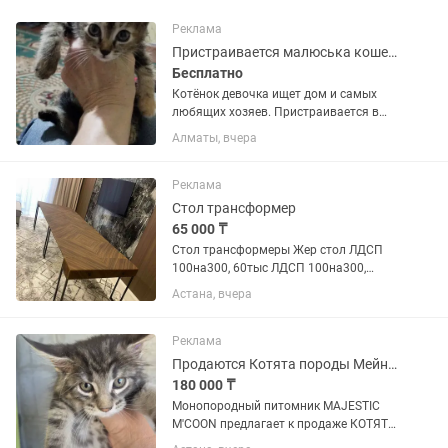
Реклама
Пристраивается малюська кошечка 2,5 месяца в самые добрые ручки
Бесплатно
Котёнок девочка ищет дом и самых
любящих хозяев. Пристраивается в
добрые ручки, возраст 2,5 месяца,
Алматы, вчера
кушает сама, от глистов обработана,
отличная охотница, ходит в лоток,
игривая, красивая, необычный...
Реклама
Стол трансформер
65 000 ₸
Стол трансформеры Жер стол ЛДСП
100на300, 60тыс ЛДСП 100на300,
65тыс ЛДСП с мет ножками. 100на300,
Астана, вчера
85тыс ЛДСП с мет ножками 100на400,
95тыс МДФ 100на300, 110тыс МДФ
100на400, 130тыс Круглый стол...
Реклама
Продаются Котята породы Мейн-Кун
180 000 ₸
Монопородный питомник MAJESTIC
M'COON предлагает к продаже КОТЯТ
породы Мейн-Кун. Шоу класса В редких,