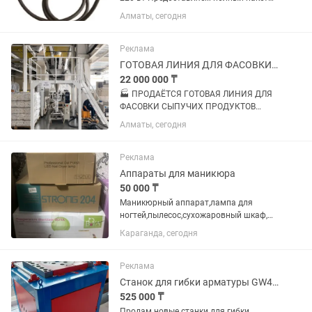
документов. С/ф, накладную,
Алматы, сегодня
фискальный чек. Заправочный модуль
Мини АЗС имеет настенное крепление
удобное в монтаже . В...
Реклама
ГОТОВАЯ ЛИНИЯ ДЛЯ ФАСОВКИ СЫПУЧИХ ПРОДУКТОВ
22 000 000 ₸
🏭 ПРОДАЁТСЯ ГОТОВАЯ ЛИНИЯ ДЛЯ
ФАСОВКИ СЫПУЧИХ ПРОДУКТОВ
Полностью укомплектованная
Алматы, сегодня
автоматическая линия: от подачи и
дозирования продукта до групповой
упаковки в термоусадочную плёнку.
Реклама
Подходит для...
Аппараты для маникюра
50 000 ₸
Маникюрный аппарат,лампа для
ногтей,пылесос,сухожаровный шкаф,
так же пакеты для сухожарки и всякая
Караганда, сегодня
мелочевка
Реклама
Станок для гибки арматуры GW40 GW50 380В
525 000 ₸
Продам новые станки для гибки