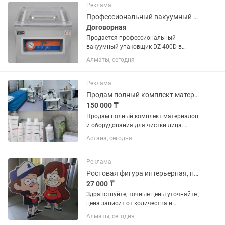
100.тысяч кирпичей) Марка...
Реклама
Профессиональный вакуумный упаковщик DZ-400D (состояние нового)
Договорная
Продается профессиональный
вакуумный упаковщик DZ-400D в
отличном состоянии. Идеально
Алматы, сегодня
подходит для упаковки продуктов
питания, полуфабрикатов и других
товаров для увеличения срока их
Реклама
хранения. ...
Продам полный комплект материалов для чистки лица
150 000 ₸
Продам полный комплект материалов
и оборудования для чистки лица.
Отдам по себестоимости в связи с
Астана, сегодня
переездом. В набор входит всё
необходимое для работы: — лампа —
сухожар — стерилизатор для...
Реклама
Ростовая фигура интерьерная, пвх 8 мм 170х60 см
27 000 ₸
Здравствуйте, точные цены уточняйте ,
цена зависит от количества и
размеров! Интерьерная ростовая
Алматы, сегодня
фигура (хардпостер) для оформления