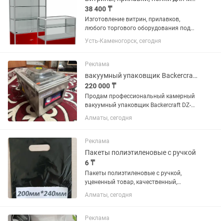
38 400 ₸
Изготовление витрин, прилавков,
любого торгового оборудования под
Ваши размеры. Помощь дизайнера.
Усть-Каменогорск, сегодня
Конструкции не требуют крепления к
стене. В наличии. Самый большой
выбор торгового оборудования в...
Реклама
вакуумный упаковщик Backercraft DZ-260/F
220 000 ₸
Продам профессиональный камерный
вакуумный упаковщик Backercraft DZ-
260/F ✅ Состояние: новый ✅ Год
Алматы, сегодня
выпуска: 2023 ✅ Модель: DZ-260/F ✅
Питание: 220 В / 50 Гц ✅ Мощность:
0,18 кВт ✅ Вес: 28...
Реклама
Пакеты полиэтиленовые с ручкой
6 ₸
Пакеты полиэтиленовые с ручкой,
уцененный товар, качественный,
размеры разные. От 6 тенге за штуку.
Алматы, сегодня
Гибкие условия оплаты. Ждём
предложений
Реклама