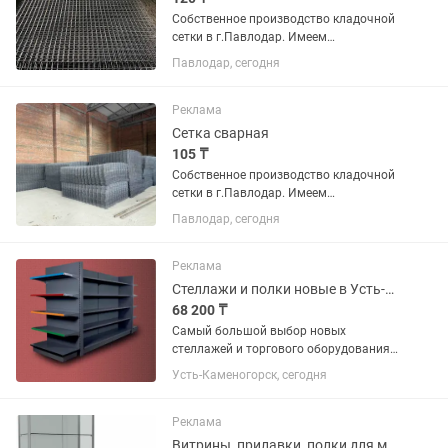
Собственное производство кладочной
сетки в г.Павлодар. Имеем
возможность изготовить сетку
Павлодар, сегодня
арматурную - кладочную ,
изготовленную из проволоки ВР-1 d3,
d4, d5, d6, d6.5, d8, d10 по вашим
Реклама
эскизам и...
Сетка сварная
105 ₸
Собственное производство кладочной
сетки в г.Павлодар. Имеем
возможность изготовить сетку
Павлодар, сегодня
арматурную - кладочную ,
изготовленную из проволоки ВР-1 d3,
d4, d5, d6, d6.5, d8, d10 по вашим
Реклама
эскизам и...
Стеллажи и полки новые в Усть-Каменогорске. Разные размеры. Наличие.
68 200 ₸
Самый большой выбор новых
стеллажей и торгового оборудования в
Усть-Каменогорске. Все берут здесь!
Усть-Каменогорск, сегодня
Помощь дизайнера. Конструкции не
требуют крепления к стене. В наличии,
отгрузка 15 минут! Полный...
Реклама
Витрины, прилавки, полки для магазинов