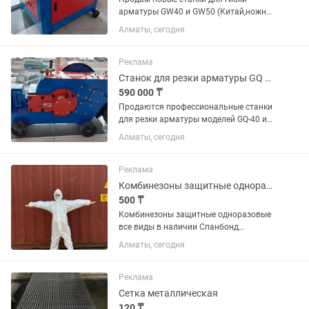
арматуры GW40 и GW50 (Китай,ножное
управление). Простая и надежная
Алматы, сегодня
конструкция — идеальны для
стройплощадок, цехов и мастерских.
Модели в наличии: GW40 — до 32 мм,...
Реклама
Станок для резки арматуры GQ 40. GQ 50 380V
590 000 ₸
Продаются профессиональные станки
для резки арматуры моделей GQ-40 и
GQ-50 на напряжение 380V. Состояние:
Алматы, сегодня
новое Гарантия: есть Толщина реза:
GQ-40 — до 32 мм GQ-50 — до 40 мм
Назначение: быстрая и...
Реклама
Комбинезоны защитные одноразовые
500 ₸
Комбинезоны защитные одноразовые
все виды в наличии Спанбонд
Мельтблаун Ламинированные Так же
Алматы, сегодня
собираем комплекты под заказ Очки
бахилы перчатки и так далее Все виды
мед изделий в наличии Работаем...
Реклама
Сетка металлическая
120 ₸