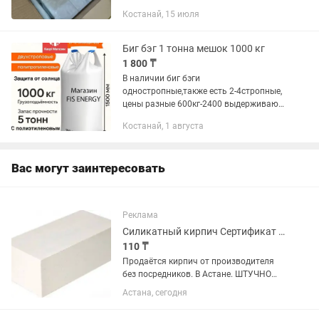
микрон. Опт и розница. Качество по
Костанай, 15 июля
оптимальной цене! Доставка по
Костанаю бесплатно/ либо...
Биг бэг 1 тонна мешок 1000 кг
1 800 ₸
В наличии биг бэги
одностропные,также есть 2-4стропные,
цены разные 600кг-2400 выдерживают,
1000 кг запас прочности до 5000кг
Костанай, 1 августа
Предоставляем полный пакет
документов. Цены уточняйте.
Вас могут заинтересовать
Реклама
Силикатный кирпич Сертификат имеется
110 ₸
Продаётся кирпич от производителя
без посредников. В Астане. ШТУЧНО
кирпич 150/160 тенге Сертификат
Астана, сегодня
качества имееться ( цена для оптовых
покупателей минимальный заказ от