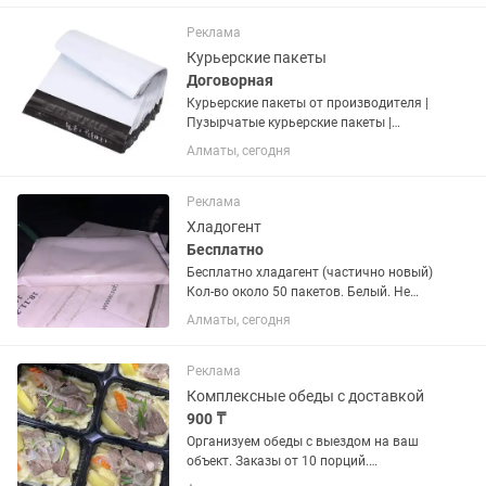
бизнеса и мероприятий. ПВХ пластик 8
мм и оракал. Принимаем...
Реклама
Курьерские пакеты
Договорная
Курьерские пакеты от производителя |
Пузырчатые курьерские пакеты |
Алматы | Казахстан Производим и
Алматы, сегодня
продаем курьерские пакеты и
пузырчатые курьерские пакеты (с
воздушно-пузырчатой пленкой)
Реклама
напрямую...
Хладогент
Бесплатно
Бесплатно хладагент (частично новый)
Кол-во около 50 пакетов. Белый. Не
использовали. Самовывоз. Сразу весь
Алматы, сегодня
объем.
Реклама
Комплексные обеды с доставкой
900 ₸
Организуем обеды с выездом на ваш
объект. Заказы от 10 порций.
Разработка меню по согласованию.