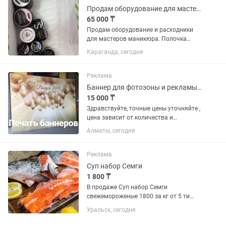
Продам оборудование для мастеров маникюра
65 000 ₸
Продам оборудование и расходники
для мастеров маникюра. Полочка
подвесная для лаков- 5.000. Гель-лаки-
Караганда, сегодня
20.000. Гели моделирующие- 10.000.
Жидкость для обезжиривания
ногтей-5000. Гелевые типсы для...
Реклама
Баннер для фотозоны и рекламы 2х3 метра (виниловое полотно)
15 000 ₸
Здравствуйте, точные цены уточняйте ,
цена зависит от количества и
размеров!баннерное полотно (плотный
Алматы, сегодня
винил) размером 2х3 м для
оформления мероприятий, фотозон,
пресс-стен или наружной рекламы.В...
Реклама
Суп набор Семги
1 800 ₸
В продаже Суп набор Семги
свежемороженые 1800 за кг от 5 ти
пакетов доставка по городу бесплатно
Уральск, сегодня