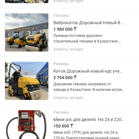
Алматы, сегодня
Оплата наличными, перечислением.
Полный пакет документов.
Реклама
Виброкаток Дорожный Новый В наличии НДС Учет Гарантия Завод
1 980 000 ₸
Прямые поставки дорожно-
строительной техники в Казахстане.
Являемся дистрибьютором ведущих
Алматы, сегодня
заводов: Furd, LiuGong, XCMG, Shacman,
Shantui. Обеспечиваем комплексное
снабжение строительных объектов...
Реклама
Каток Дорожный новый ндс учет гарантия
2 754 000 ₸
Дорожная техника напрямую от
завода в Казахстане. В наличии катки
от 325 кг до 16 тонн для
Алматы, сегодня
благоустройства, асфальта,
уплотнения грунта и крупных
инфраструктурных проектов. Также
Реклама
поставляем...
Мини азс для дизеля. На 24 и 220 вт
150 000 ₸
Мини АЗС (ТРК) для дизеля. На 24 и
220 вт Предоставляем полный пакет