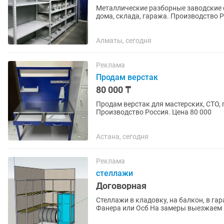
Металлические разборные заводские с
дома, склада, гаража. Производство Россия. Цены разные, зависит от к
размеров. Можно приобрести в...
Алматы, сегодня
Реклама
Продам верстак
80 000 ₸
Продам верстак для мастерских, СТО, г
Производство Россия. Цена 80 000
Астана, сегодня
Реклама
стеллажи
Договорная
Стеллажи в кладовку, на балкон, в гараж. На заказ Прочная металлоконструкция На