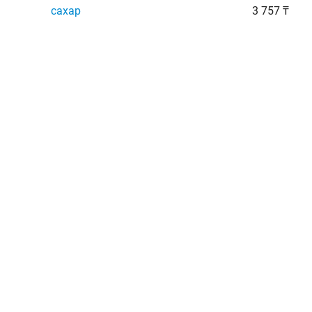
сахар
3 757 ₸