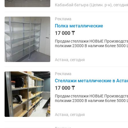
Кабанбай батыра (Целин. р-н), сегодн
Реклама
Полка металлические
17 000 ₸
Продам стеллажи НОВЫЕ Производство КАЗАХСТАН 17000 цена за каркас без полок , с
полками 23000 В наличии более 5000 ШТУК Отличное качество , выдерживает 
полку . В комплекте 4 полки...
Астана, сегодня
Реклама
Стеллажи металлические в Аста
17 000 ₸
Продам стеллажи НОВЫЕ Производство КАЗАХСТАН 17000 цена за каркас без полок , с
полками 23000 В наличии более 5000 ШТУК Отличное качество , выдерживает 
полку . В комплекте 4 полки...
Астана, сегодня