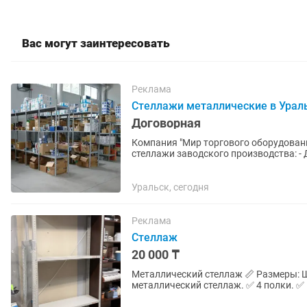
Вас могут заинтересовать
Реклама
Стеллажи металлические в Урал
Договорная
Компания "Мир торгового оборудован
стеллажи заводского производства: - Для дома (гараж, паркинг, кладовка, балкон); - Для
склада (хранение запчастей,...
Уральск, сегодня
Реклама
Стеллаж
20 000 ₸
Металлический стеллаж 📏 Размеры: Ширина — 100 см Глубина — 30 см ✅ Прочный
металлический стеллаж. ✅ 4 полки. ✅ 
дома. ✅ Состояние хорошее.