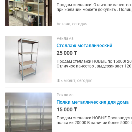
Продам стеллажи! Отличное качество , 
при желании можете докупить . Полиц
подойдет , для дома ,...
Астана, сегодня
Реклама
Стеллаж металлический
25 000 ₸
Продам стеллажи НОВЫЕ по 15000! 20000 цена за каркас без полок , с полками 25000
Отличное качество , выдерживает 120 к
устанавливаться на любую...
Шымкент, сегодня
Реклама
Полки металлические для дома
15 000 ₸
Продам стеллажи НОВЫЕ Производство КАЗАХСТАН 15000 цена за каркас без полок , с
полками 20000 В наличии более 5000 ШТУК Отличное качество , выдерживает 
полку . В комплекте 4 полки...