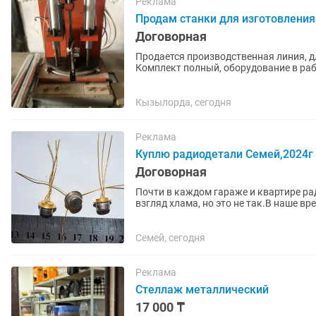
Реклама
Продам станки для изготовлени
Договорная
Продается производственная линия, д
Комплект полный, оборудование в раб
даже в гараже.Возможен запуск и...
Кызылорда, сегодня
Реклама
Куплю радиодетали Семей,2024г
Договорная
Почти в каждом гараже и квартире р
взгляд хлама, но это не так.В наше вр
было много заводов по...
Семей, сегодня
Реклама
Стеллаж металлический
17 000 ₸