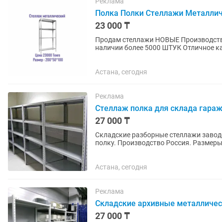
Реклама
Полка Полки Стеллажи Металли
23 000 ₸
Продам стеллажи НОВЫЕ Производство КАЗАХСТАН Цена фиксированная 23000 Тенге В
наличии более 5000 ШТУК Отличное качество , выдерживает 60 кг на 1 полку . В комплекте 4
полки . Полки могут...
Астана, сегодня
Реклама
Стеллаж полка для склада гара
27 000 ₸
Складские разборные стеллажи заводс
полку. Производство Россия. Размеры разные. Цены зависят от комплектации и размеров.
Кредит, рассрочка....
Астана, сегодня
Реклама
Складские архивные металличес
27 000 ₸