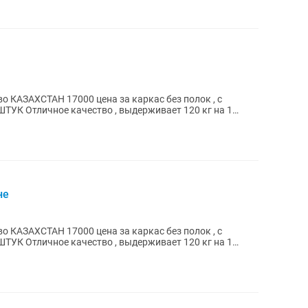
я
120 кг на 1
не
120 кг на 1