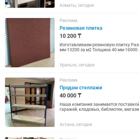
Алматы, сегодня
Реклама
Резиновая плитка
10 200 ₸
Изготавливаем резиновую плитку Размеры 500500 мм Толщина 20 мм-10300 за м2 Толщина 30
мм-13200 за м2 Толщина 40 мм-16000 
также для бассейнов гаражей...
Уральск, сегодня
Реклама
Продам стеллажи
40 000 ₸
Наша компания занимается поставкой
гаражей, кладовых, библиотек, магази
средне-грузовые стеллажи с...
Астана, сегодня