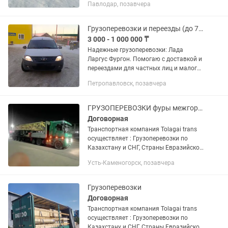
Павлодар, позавчера
Доставка груза отдельной машиной от
двери до двери. Перевозка...
Грузоперевозки и переезды (до 700 кг) - Быстроинадежно
3 000 - 1 000 000 ₸
Надежные грузоперевозки: Лада
Ларгус Фургон. Помогаю с доставкой и
переездами для частных лиц и малого
бизнеса по городу и области.
Петропавловск, позавчера
Оптимальный выбор, когда Газель —
это слишком дорого и долго. Ваши...
ГРУЗОПЕРЕВОЗКИ фуры межгород перевозка груза тент 24/7
Договорная
Транспортная компания Tolagai trans
осуществляет : Грузоперевозки по
Казахстану и СНГ, Страны Евразийской
экономического союза. Доставка груза
Усть-Каменогорск, позавчера
отдельной машиной от двери до двери.
Перевозка...
Грузоперевозки
Договорная
Транспортная компания Tolagai trans
осуществляет : Грузоперевозки по
Казахстану и СНГ, Страны Евразийской