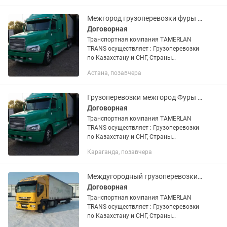
Высота 1.4м., грузоподъемность До...
Межгород грузоперевозки фуры Тента площадки камазы
Договорная
Транспортная компания TAMERLAN
TRANS осуществляет : Грузоперевозки
по Казахстану и СНГ, Страны
Евразийской экономического союза.
Астана, позавчера
Доставка груза отдельной машиной от
двери до двери. Перевозка...
Грузоперевозки межгород Фуры тентовки площадки камазы тралы
Договорная
Транспортная компания TAMERLAN
TRANS осуществляет : Грузоперевозки
по Казахстану и СНГ, Страны
Евразийской экономического союза.
Караганда, позавчера
Доставка груза отдельной машиной от
двери до двери. Перевозка...
Междугородный грузоперевозки фуры Тент площадки камазы газельи по Казахстан
Договорная
Транспортная компания TAMERLAN
TRANS осуществляет : Грузоперевозки
по Казахстану и СНГ, Страны
Евразийской экономического союза.