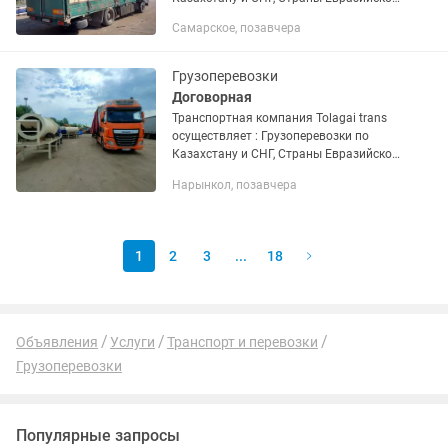
экономического союза. Доставка груза
Самарское, позавчера
отдельной машиной от двери до двери.
Перевозка...
Грузоперевозки
Договорная
Транспортная компания Tolagai trans
осуществляет : Грузоперевозки по
Казахстану и СНГ, Страны Евразийской
экономического союза. Доставка груза
Нарынкол, позавчера
отдельной машиной от двери до двери.
Перевозка...
1
2
3
...
18
Объявления
Услуги
Транспорт и перевозки
Грузоперевозки
Популярные запросы