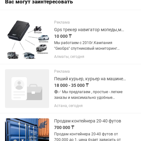
Вас могут заинтересовать
Реклама
Gps трекер навигатор мопеды,машины,грузовые,расход топлива,блокир.двигателя
10 000 ₸
Мы работаем с 2010г.Кампания
"GeoGps" спутниковый мониторинг
транспорта, Контроль расхода
Алматы, сегодня
топлива, блокировка двигателя, угол
наклона, датчик закрывания дверей,
контроль топлива температура
Реклама
двигателя...
Пеший курьер, курьер на машине, курьер на мопеде, вело курьер
18 000 - 35 000 ₸
🟢✅ Мы предлагаем , простые - легкие
заказы и максимально удобные
условия. У нас готовые заказы и
Астана, сегодня
удобные локации (работа рядом с
домом/учебой). 💰 Платим много,
платим быстро: ⭕️Ежедневный доход:
Продам контейнера 20-40 футов
от...
700 000 ₸
Продам контейнера 20-40 футов от
700.000 до 1. цена будет зависить от