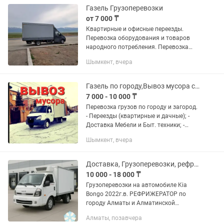
Газель Грузоперевозки
от 7 000 ₸
Квартирные и офисные переезды.
Перевозка оборудования и товаров
народного потребления. Перевозка
строительных материалов. Перевозка
Шымкент, вчера
грузов по городу и области. Верхняя
погрузка Перевозки любых...
Газель по городу,Вывоз мусора строительного
7 000 - 10 000 ₸
Перевозка грузов по городу и загород.
- Переезды (квартирные и дачные); -
Доставка Мебели и Быт. техники; -
Перевозка пианино и сейфов; -
Шымкент, вчера
Офисные и складские переезды; -
Доставка товаров и...
Доставка, Грузоперевозки, рефрижератор, автохолодильник, автоморозильник
10 000 - 18 000 ₸
Грузоперевозки на автомобиле Kia
Bongo 2022г.в. РЕФРИЖЕРАТОР по
городу Алматы и Алматинской
области. Температурный режим
Алматы, позавчера
(-25/+30) Длинна 2.7 м., Ширина 1.6м.,