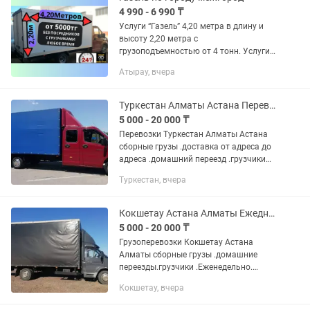
4 990 - 6 990 ₸
Услуги “Газель” 4,20 метра в длину и
высоту 2,20 метра с
грузоподъемностью от 4 тонн. Услуги
квартирный переезд с
Атырау, вчера
профессиональными грузчиками.
Непрофессиональный подход в
процессе перевозки грузов,...
Туркестан Алматы Астана Перевозка сборных грузов домашний переезд
5 000 - 20 000 ₸
Перевозки Туркестан Алматы Астана
сборные грузы .доставка от адреса до
адреса .домашний переезд .грузчики
.Газель 20-30кубов.Мерседес 45 кубов
Туркестан, вчера
5 тонн.форма оплаты любая
Кокшетау Астана Алматы Ежедневно Перевозки Домашний переезд
5 000 - 20 000 ₸
Грузоперевозки Кокшетау Астана
Алматы сборные грузы .домашние
переезды.грузчики .Еженедельно.
Доставка грузов .Газель 25 кубов
Кокшетау, вчера
.Мерседес 40 кубов .форма оплаты
любая