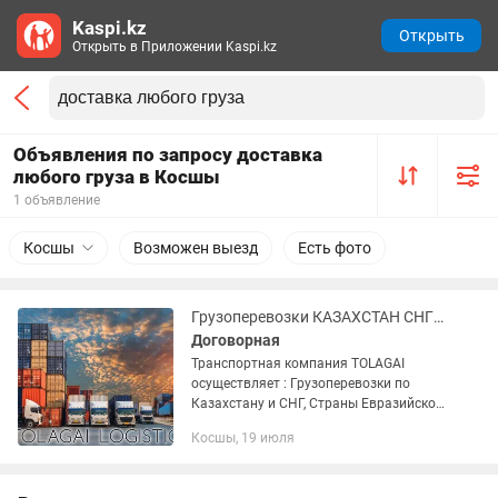
Kaspi.kz
Открыть
Открыть в Приложении Kaspi.kz
Объявления по запросу доставка
любого груза в Косшы
1 объявление
Косшы
Возможен выезд
Есть фото
Грузоперевозки КАЗАХСТАН СНГ фуры, тандем, 5-10 тонники доставка груза
Договорная
Транспортная компания TOLAGAI
осуществляет : Грузоперевозки по
Казахстану и СНГ, Страны Евразийской
экономического союза. Доставка груза
Косшы, 19 июля
отдельной машиной от двери до двери.
Перевозка негабарита,...