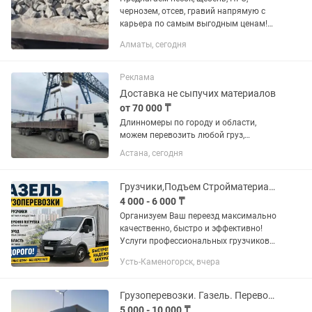
чернозем, отсев, гравий напрямую с
карьера по самым выгодным ценам!
Работаем как с частными лицами, так
Алматы, сегодня
и с застройщиками. Доставим любой
объем — от небольшого...
Реклама
Доставка не сыпучих материалов
от 70 000 ₸
Длинномеры по городу и области,
можем перевозить любой груз,
возможно не габарит
Астана, сегодня
Грузчики,Подъем Стройматериалов,Вывоз строй-мусора, Газель с грузчиками
4 000 - 6 000 ₸
Организуем Ваш переезд максимально
качественно, быстро и эффективно!
Услуги профессиональных грузчиков
Бригада грузчиков для переезда. От
Усть-Каменогорск, вчера
4000 в час Газель по городу От 6000 в
час Междугородные...
Грузоперевозки. Газель. Перевозка. Доставка. Грузовое такси. ГрузоТакси
5 000 - 10 000 ₸