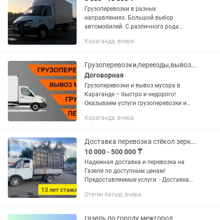
Грузоперевозки в разных
направлениях. Большой выбор
автомобилей. С различного рода
погрузками и объемом кузова.
Караганда, вчера
Предоставляем выгодные условия
долгосрочному сотрудничеству.
Перевозка, доставка грузов...
Грузоперевозки,переезды,вывоз мусора
Договорная
Грузоперевозки и вывоз мусора в
Караганде – быстро и недорого!
Оказываем услуги грузоперевозки и
вывоза мусора по Караганде и
Караганда, вчера
области. Работаем оперативно,
аккуратно и по выгодным ценам.
Выезд в...
Доставка перевозка стёкол зеркало ПВХ ДСП ДВП забор, ворота
10 000 - 500 000 ₸
Надежная доставка и перевозка на
Газели по доступным ценам!
Предоставляемые услуги: - Доставка
окон (включая стеклопакеты без рамы
Отеген батыр, вчера
и евроокна) по выгодным ценам.
Узнайте стоимость доставки окон и...
газель по городу межгород