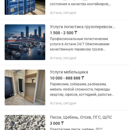
состояния и качества контейнеров,
есть доставка разгрузка форма
Астана, сегодня
оплаты любая, оптовым покупателям
гибкая система скидок также...
Услуги логистика грузоперевозки Астана 24/7
1 500 - 2 500 ₸
Профессиональные логистические
услуги в Астане 24/7 Обеспечиваем
качественную перевозку грузов
любого объема. Мы ценим ваше время,
Астана, сегодня
поэтому работаем круглосуточно,
чтобы ваш бизнес не...
Услуги мебельщика
10 000 - 888 888 ₸
Перевозим, собираем, разбираем,
мебель любой сложности, переезды
квартир, офисов, коттеджей, работаем
за наличный безналичный расчёт без
Астана, сегодня
выходных Газель от 7000 Грузчики от
3500 Сборщик от...
Песок, Щебень, Отсев, ПГС, ЩПС
3 000 ₸
Предлагаем песок, щебень, ПГС,