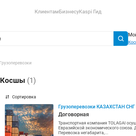
Клиентам
Бизнесу
Kaspi Гид
Мой
Ко
Грузоперевозки
в Косшы
(1)
Сортировка
Грузоперевозки КАЗАХСТАН СНГ ф
Договорная
Транспортная компания TOLAGAI осуще
Евразийской экономического союза. Д
Перевозка негабарита,...