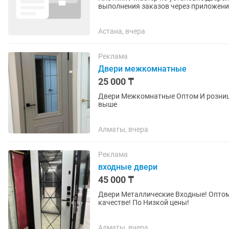
выполнения заказов через приложени
и входных дверей; •монтаж...
Астана, вчера
Реклама
Двери межкомнатные
25 000 ₸
Двери Межкомнатные Оптом И розницу В широком ассортименте Двери со склада От 25000 и
выше
Алматы, вчера
Реклама
входные двери
45 000 ₸
Двери Металлические Входные! Оптом 
качестве! По Низкой цены!
Алматы, вчера