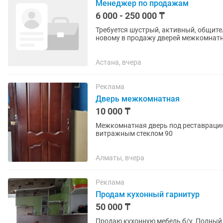
Менеджер по продажам
6 000 - 250 000 ₸
Требуется шустрый, активный, общите
новому в продажу дверей межкомнатн
пожалуйста.Звонить не надо! Резюме на
Астана, вчера
Реклама
Дверь межкомнатная
10 000 ₸
Межкомнатная дверь под реставрацию. Б
витражным стеклом 90
Алматы, вчера
Реклама
Продам кухонный гарнитур
50 000 ₸
Продаю кухонную мебель б/у. Полный 