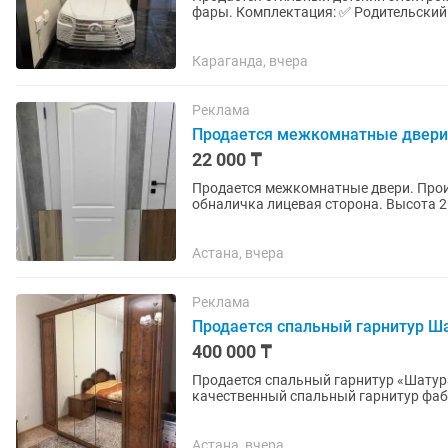
фары. Комплектация: ✅ Родительский пульт дистанционного управления – можно полностью
контролировать движение...
Караганда, вчера
Реклама
Продается межкомнатные двери
22 000 ₸
Продается межкомнатные двери. Прои
обналичка лицевая сторона. Высота 2 
Астана, вчера
Реклама
Продается спальный гарнитур Ш
400 000 ₸
Продается спальный гарнитур «Шатура» (б/у) 📍 Адрес: г. Астана, ул. Иманов
качественный спальный гарнитур фабрики 
входят: двуспальная...
Астана, вчера