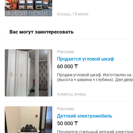
Косшы, 19 июля
Вас могут заинтересовать
Реклама
Продается угловой шкаф
60 000 ₸
Продам угловой шкаф. Изготовлен на з
(высота × ширина × глубина). Две две
просторное отделение со...
Алматы, вчера
Реклама
Детский электромобиль
50 000 ₸
Продается стильный детский электром