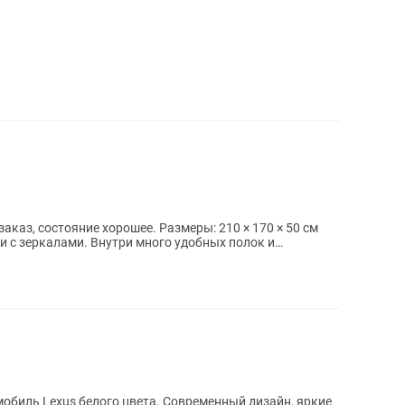
аказ, состояние хорошее. Размеры: 210 × 170 × 50 см
ри с зеркалами. Внутри много удобных полок и
обиль Lexus белого цвета. Современный дизайн, яркие