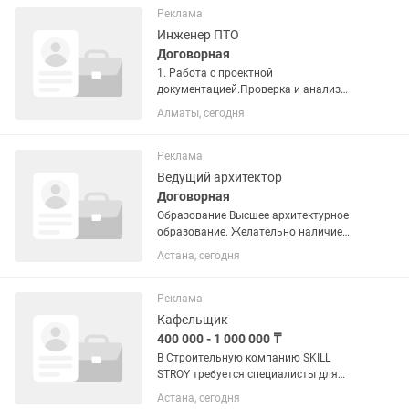
Первое, второе, салат, компот,...
Реклама
Инженер ПТО
Договорная
1. Работа с проектной
документацией.Проверка и анализ
проектных материалов, контроль их
Алматы, сегодня
соответствия нормам и требованиям
заказчика. 2. Контроль за
строительными работами.
Реклама
Наблюдение за ходом...
Ведущий архитектор
Договорная
Образование Высшее архитектурное
образование. Желательно наличие
профессиональных сертификатов или
Астана, сегодня
аттестации (при необходимости). Опыт
работы Опыт работы архитектором не
менее 5 лет. Опыт...
Реклама
Кафельщик
400 000 - 1 000 000 ₸
В Строительную компанию SKILL
STROY требуется специалисты для
ремонта ванных комнат под ключ.
Астана, сегодня
Заработная плата начинается от