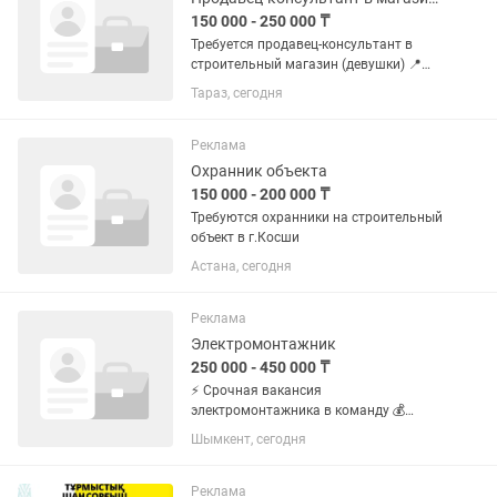
150 000 - 250 000 ₸
Требуется продавец-консультант в
строительный магазин (девушки) 📍
Адрес: пр. Абая, 413А Мы предлагаем:
Тараз, сегодня
Заработную плату от 150 000 до 250
000 тг График работы 6/1 Смены: •
08:30–18:00 •...
Реклама
Охранник объекта
150 000 - 200 000 ₸
Требуются охранники на строительный
объект в г.Косши
Астана, сегодня
Реклама
Электромонтажник
250 000 - 450 000 ₸
⚡ Срочная вакансия
электромонтажника в команду 💰
Зарплата: 250 000–450 000 📍 Место
Шымкент, сегодня
работы: Шымкент, проспект Байдибек
би, 9/11 В связи с увеличением объема
работ наша компания приглашает в
Реклама