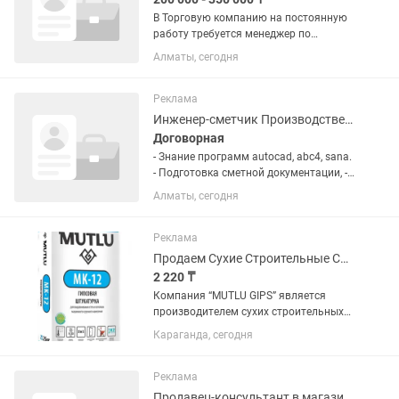
В Торговую компанию на постоянную
работу требуется менеджер по
продажам в строительный магазин
Алматы, сегодня
(девушка).НЕ СЕТЕВОЙ МАРКЕТИНГ!
Требования: - высшее или среднее
образование; - опыт работы в сфере...
Реклама
Инженер-сметчик Производственно-технического отдела
Договорная
- Знание программ autocad, abc4, sana.
- Подготовка сметной документации, -
Контроль бюджета и анализ
Алматы, сегодня
стоимости строительных проектов -
рассчитывать затраты на материал,
труд, оборудование. А также...
Реклама
Продаем Сухие Строительные Смеси Mutlu Gips
2 220 ₸
Компания “MUTLU GIPS” является
производителем сухих строительных
смесей на гипсовой и на цементной
Караганда, сегодня
основе торговой марки "MUTLU GIPS"
производительностью 300 тонн в
сутки, которое отличается отличным...
Реклама
Продавец-консультант в магазине