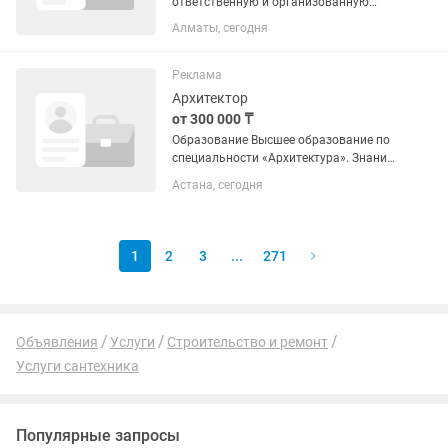
ответственную и организованную
девушку на должность
Алматы, сегодня
администратора офиса. Мы работаем
в сфере строительных материалов
премиум-класса. Опыт в сфере продаж
Реклама
нужен, но всему...
Архитектор
от 300 000 ₸
Образование Высшее образование по
специальности «Архитектура». Знание
нормативной базы Республики
Астана, сегодня
Казахстан (СП РК, СН РК, ГОСТ,
технические регламенты). Опыт работы
Архитектор — от 1–3 лет. Ведущий...
1
2
3
...
271
Объявления
Услуги
Строительство и ремонт
Услуги сантехника
Популярные запросы