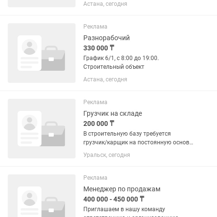
График 6/1. С 8:30 до 19:00.
Астана, сегодня
Реклама
Разнорабочий
330 000 ₸
График 6/1, с 8:00 до 19:00.
Строительный объект
Астана, сегодня
Реклама
Грузчик на складе
200 000 ₸
В строительную базу требуется
грузчик/карщик на постоянную основу,
можно без опыта работы Возраст: от
Уральск, сегодня
20 до 50 лет. Обязанности:
1.Частичная ручная погрузка кирпича
в транспорт. 2.Укладка кирпича по...
Реклама
Менеджер по продажам
400 000 - 450 000 ₸
Приглашаем в нашу команду