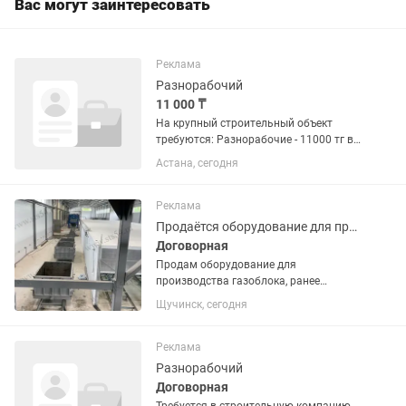
Вас могут заинтересовать
Реклама
Разнорабочий
11 000 ₸
На крупный строительный объект
требуются: Разнорабочие - 11000 тг в
день,
Астана, сегодня
Реклама
Продаётся оборудование для производства газоблока
Договорная
Продам оборудование для
производства газоблока, ранее
приобретённое у производителя
Щучинск, сегодня
«Строительные Технологии Сибири».
Оборудование предназначено для
производства газоблоков —
Реклама
востребованного...
Разнорабочий
Договорная