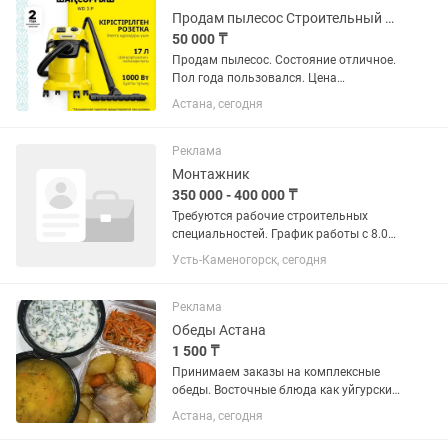
команду...
Продам пылесос Строительный Karcher WD 3 P V-17/4/20 (YYY) 1.628-17
50 000 ₸
Продам пылесос. Состояние отличное.
Пол года пользовался. Цена
окончательная.
Астана, сегодня
Реклама
Монтажник
350 000 - 400 000 ₸
Требуются рабочие строительных
специальностей. График работы с 8.00-
17.00, 5/2. Своевременная заработная
Усть-Каменогорск, сегодня
оплата. Объекты на территории ТОО
Казцинк.
Реклама
Обеды Астана
1 500 ₸
Принимаем заказы на комплексные
обеды. Восточные блюда как уйгурский
лагман, плов ташкентский, манты,
Астана, сегодня
куырдак, казан кебаб и фаст фуд,
выпечки. Комплексные обеды: 1.