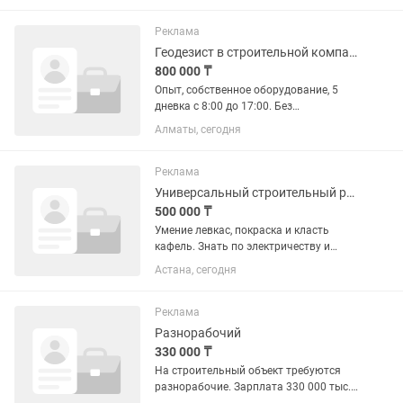
400.000 до 1.000.000 всё зависит от
вас сколько санузлов в месяц
Реклама
сделаете...
Геодезист в строительной компании
800 000 ₸
Опыт, собственное оборудование, 5
дневка с 8:00 до 17:00. Без
совместительства
Алматы, сегодня
Реклама
Универсальный строительный рабочий
500 000 ₸
Умение левкас, покраска и класть
кафель. Знать по электричеству и
сантехнике
Астана, сегодня
Реклама
Разнорабочий
330 000 ₸
На строительный объект требуются
разнорабочие. Зарплата 330 000 тыс.