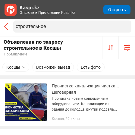
Kaspi.kz
Открыть
Открыть в Приложении Kaspi.kz
Объявления по запросу
строительное в Косшы
1 объявление
Косшы
Возможен выезд
Есть фото
Прочистка канализации чистка канализации чистка труб услуги крота
Договорная
Прочистка новым современным
оборудованием. Канализации от
здания до колодца, внутри подвала,
внутри квартиры, стояков, услуги крот,
Косшы, 29 июня
прочистка канализации кухня, общие
трубы в квартире и частных...