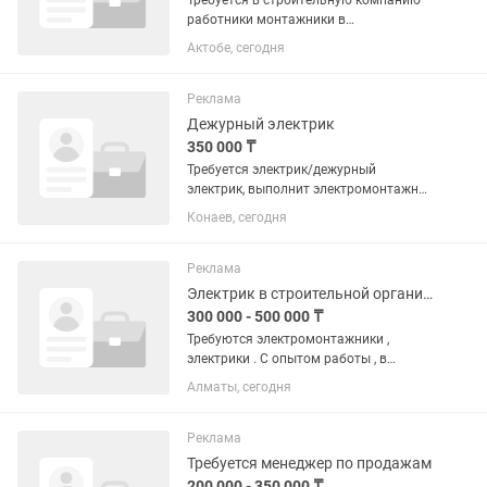
Требуется в строительную компанию
работники монтажники в
командировку зп при собеседовании
Актобе, сегодня
Реклама
Дежурный электрик
350 000 ₸
Требуется электрик/дежурный
электрик, выполнит электромонтажные
работы, обслуживание объектов, зп
Конаев, сегодня
350 000 на руки. Место работы г.
Конаев, микрорайон 12 б,
строительный участок.
Реклама
Электрик в строительной организации
300 000 - 500 000 ₸
Требуются электромонтажники ,
электрики . С опытом работы , в
строительно-монтажную компанию
Алматы, сегодня
Реклама
Требуется менеджер по продажам
200 000 - 350 000 ₸