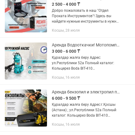
2 500 - 4 000 ₸
Добро пожаловать в наш "Отдел
Проката Инструментов"! Здесь вы
найдете нужные инструменты в нужное
время! -Почему именно наш сервис?
Косшы, 28 июля
Наш прокат является самым
надежным сервисом аренды...
Аренда Водооткачки! Мотопомпа, погружной насос
3 000 - 6 000 ₸
Құралдар жалға беру Адрес:
ул.Республики 52а Полный каталог:
Кольцерез Boda BlT-410
Аккумуляторная дрель шуруповерт
Косшы, 16 июля
Гайковерт с набором головок
Бензиновый генератор Alteco
Бетоносмеситель ALTECO...
Аренда бензопил и электропил по дереву!
6 000 - 9 500 ₸
Құралдар жалға беру Адрес:г.Қосшы
(Астана) ; ул.Республики 52а Полный
каталог: Кольцерез Boda BlT-410
Аккумуляторная дрель шуруповерт
Косшы, 16 июля
Гайковерт с набором головок
Бензиновый генератор...