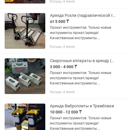
Косшы, 4 июня
Лесная поляна/ ул. Республика 52а
График работы: Пн-Пт: 9:00-19.30, Сб-
Вс...
Аренда Рохли (гидравлической тележки)
от 5 000 ₸
Прокат инструментов. Только новые
инструменты прокат/аренда!
Качественные инструменты.
Доступные цены. Адрес: г.Косшы,
Косшы, 4 июня
Лесная поляна/ ул. Республика 52а
График работы: Пн-Пт: 9:00-19.30, Сб-
Вс...
Сварочные аппараты в аренду (Қосшы/Астана)
3 000 - 4 000 ₸
Прокат инструментов. Только новые
инструменты прокат/аренда!
Качественные инструменты.
Доступные цены. Адрес: г.Косшы,
Косшы, 4 июня
Лесная поляна/ ул. Республика 52а
График работы: Пн-Пт: 9:00-19.30, Сб-
Вс...
Аренда Виброплиты и Трамбовки
10 000 - 12 000 ₸
Прокат инструментов. Только новые
инструменты прокат/аренда!
Качественные инструменты.