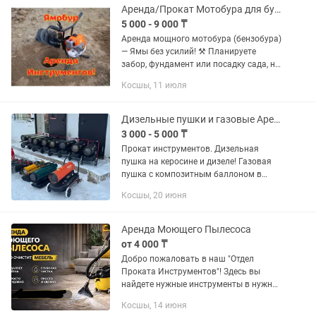
Аренда/Прокат Мотобура для бурения лунок!
5 000 - 9 000 ₸
Аренда мощного мотобура (бензобура)
— Ямы без усилий! ⚒️ Планируете
забор, фундамент или посадку сада, но
не хотите покупать дорогой
Косшы, 11 июля
инструмент на один раз? Возьмите
профессиональный мотобур в...
Дизельные пушки и газовые Аренда/Прокат
3 000 - 5 000 ₸
Прокат инструментов. Дизельная
пушка на керосине и дизеле! Газовая
пушка с композитным баллоном в
комплекте! Электрическая пушка с 5
Косшы, 20 июня
кВт мощности! Новые инструменты
прокат/аренда! Качественные...
Аренда Моющего Пылесоса
от 4 000 ₸
Добро пожаловать в наш "Отдел
Проката Инструментов"! Здесь вы
найдете нужные инструменты в нужное
время! -Почему именно наш сервис?
Косшы, 14 июня
Наш прокат является самым