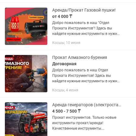
надежным сервисом аренды...
Аренда/Прокат Газовой пушки!
от 4 000 ₸
Добро пожаловать в наш "Отдел
Проката Инструментов"! Здесь вы
найдете нужные инструменты в нужное
время! -Почему именно наш сервис?
Косшы, 10 июня
Наш прокат является самым
надежным сервисом аренды...
Прокат Алмазного бурения
Договорная
Добро пожаловать в наш Отдел
Проката Инструментов! Здесь вы
найдете нужные инструменты в нужное
время! -Почему именно наш сервис?
Косшы, 4 июня
Наш прокат является самым
надежным сервисом аренды
инструментов и...
Аренда генераторов (электростанции)
4 500 - 7 500 ₸
Прокат инструментов. Только новые
инструменты прокат/аренда!
Качественные инструменты.
Доступные цены. Адрес: г.Косшы,