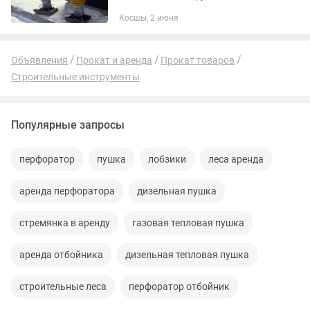
Доступные цены. Вибротрамбовка -
Косшы, 2 июня
12.000тг/сутки Виброплита (80кг) -
10.000тг/сутки Виброплита (100кг) -...
Объявления
Прокат и аренда
Прокат товаров
Строительные инструменты
Популярные запросы
перфоратор
пушка
лобзики
леса аренда
аренда перфоратора
дизельная пушка
стремянка в аренду
газовая тепловая пушка
аренда отбойника
дизельная тепловая пушка
строительные леса
перфоратор отбойник