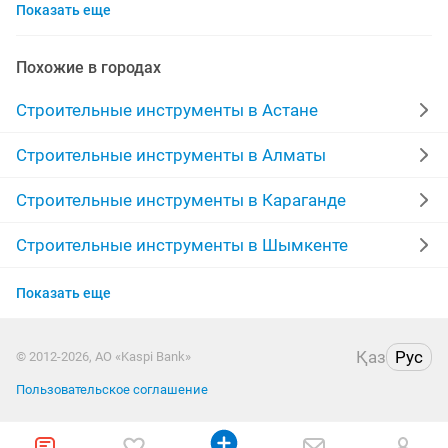
Показать еще
отбойный
аренда сварочного аппарата
сутками
леса
отбойник
торцовки
Похожие в городах
аренда компрессора
аренда дрели
Строительные инструменты в Астане
лазерные уровни
уровни
шуруповерт
Строительные инструменты в Алматы
строительный пылесос
перфоратор в аренду
Строительные инструменты в Караганде
штроборез
болгорка
аренда электро
Строительные инструменты в Шымкенте
Строительные инструменты в Усть-
дизельная тепловая
лестница стремянки
Показать еще
Каменогорске
шурупаверт
жираф
с 2000
стремянка
Строительные инструменты в Актобе
Қаз
Рус
© 2012-2026, АО «Kaspi Bank»
генератор в аренду
в аренду сто
тепловая пушка
Пользовательское соглашение
Строительные инструменты в Таразе
перфораторы дрели
шруповерт
Строительные инструменты в Кызылорде