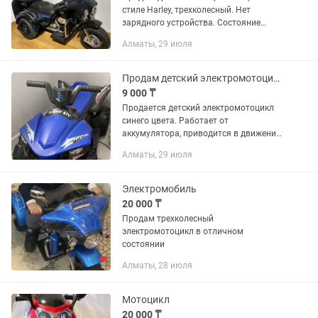
стиле Harley, трехколесный. Нет
зарядного устройства. Состояние
хорошее, полностью рабочий. Возраст:
Алматы, 29 июля
примерно от 3 до 8 лет.
Продам детский электромотоцикл
9 000 ₸
Продается детский электромотоцикл
синего цвета. Работает от
аккумулятора, приводится в движение
нажатием на педаль. Отлично
Алматы, 29 июля
подойдет для прогулок и подарит
ребенку массу положительных эмоций.
✔️...
Электромобиль
20 000 ₸
Продам трехколесный
электромотоцикл в отличном
состоянии
Алматы, 28 июля
Мотоцикл
20 000 ₸