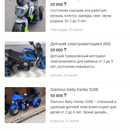
20 000 ₸
Состояние хорошее, все работает,
музыка, блютуз, зарядка, свет, звуки
родные. От 2 до 5 лет.
Павлодар, 20 июля
Детский электромотоцикл АКБ
20 000 ₸
Детский трёхколёсный мотоцикл
электромобиль для ребёнка от 2 до 5
лет, состояние новый,есть
подключение флешки,есть
Актобе, 20 июля
музыка,отличный подарок на день
рождения и тусау кесер...
Glamour baby harley 5288
55 000 ₸
Glamour Baby Harley 5288 – стильный и
удобный детский электромотоцикл для
детей от 2 до 6 лет. Яркий дизайн,
безопасная конструкция и простое
Алматы, 19 июля
управление делают его идеальным для
прогулок на улице и...