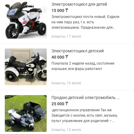
Электромотоцикл для детей
15 000 ₸
Электромотоцикл почти новый. Ездили
на нем пару раз, т.к. есть
электромашина. Предназначен для
езды по пересеченной местности.
Алматы, 17 июля
Данная модель снабжена большими и
пластиковыми колесами, для...
Электромотоцикл детский
40 000 ₸
Покупала 2 недели назад, состояние
хорошая, все фары работают
Алматы, 16 июля
Продаю детский электромобиль и электромотоцикл
25 000 ₸
-дистанционное управление Так же
Заводится с кнопки, есть свет, музыка,
пульт управления для родителей –
зарядка в комплекте – Отличное
Алматы, 15 июля
состояние, использовался аккуратно