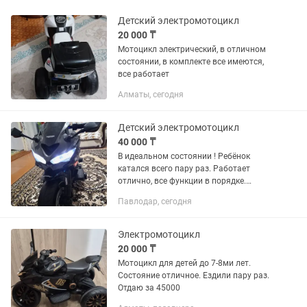
Детский электромотоцикл
20 000 ₸
Мотоцикл электрический, в отличном
состоянии, в комплекте все имеются,
все работает
Алматы, сегодня
Детский электромотоцикл
40 000 ₸
В идеальном состоянии ! Ребёнок
катался всего пару раз. Работает
отлично, все функции в порядке.
Скорость до 6 км/ч, выдерживает до 40
Павлодар, сегодня
кг. Есть фары, MP3, USB, AUX и
ограничитель скорости. Продаём...
Электромотоцикл
20 000 ₸
Мотоцикл для детей до 7-8ми лет.
Состояние отличное. Ездили пару раз.
Отдаю за 45000