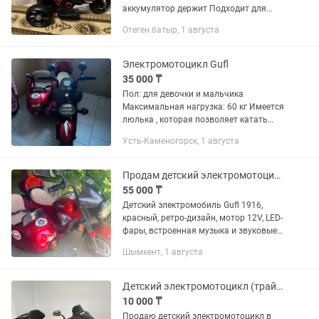
аккумулятор держит Подходит для
детей 1–5 лет устойчивый (3 колеса)
Отеген батыр, 1 августа
есть звук и свет Цена 10 000 тенге
Электромотоцикл Gufl
35 000 ₸
Пол: для девочки и мальчика
Максимальная нагрузка: 60 кг Имеется
люлька , которая позволяет катать
пассажиров Вес: 20 кг Аккумулятор:
Усть-Каменогорск, 1 августа
12V Двигатель: 2 х 35V Колёса:
резиновые EVA Количество...
Продам детский электромотоцикл Gufi
55 000 ₸
Детский электромобиль Gufl 1916,
красный, ретро-дизайн, мотор 12V, LED-
фары, встроенная музыка и звуковые
эффекты, резиновые колёса, боковой
Шымкент, 1 августа
прицеп, для детей 3-8 лет.
Детский электромотоцикл (трайк, 3 колеса)
10 000 ₸
Продаю детский электромотоцикл в