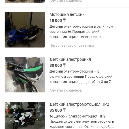
Алматы, позавчера
Мотоцикл детский
18 000 ₸
Детский электромотоцикл в отличном
состоянии 🏍️ Продам детский
электромотоцикл синего цвета.
Полностью исправен, всё работает.
Петропавловск, позавчера
Аккумулятор держит заряд, световые
фары, музыкальные эффекты и
педаль...
Детский электроцикл
30 000 ₸
Детский электромотоцикл — в
отличном состоянии Продаю детский
электромотоцикл для детей от 3 до 7
лет. Использовался аккуратно, 1 раз
Алматы, позавчера
на улице, 2 раза дома, без поломок.
Аккумулятор держит заряд...
Детский электромотоцикл HP2
35 000 ₸
🏍️ Детский электромотоцикл HP2
Продается детский электромотоцикл в
хорошем состоянии. Отлично подойдет