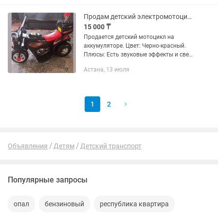
Продаю оба вместе
Продам детский электромотоцикл с сиреной
15 000 ₸
Продается детский мотоцикл на
аккумуляторе. Цвет: Черно-красный.
Плюсы: Есть звуковые эффекты и свет.
Устойчивый, подойдет для детей от 2
Астана, 13 июля
до 4-5 лет. Зарядка: Своя,
оригинальная, идет в комплекте....
1
2
Объявления
Детям
Детский транспорт
Популярные запросы
опал
бензиновый
республика квартира