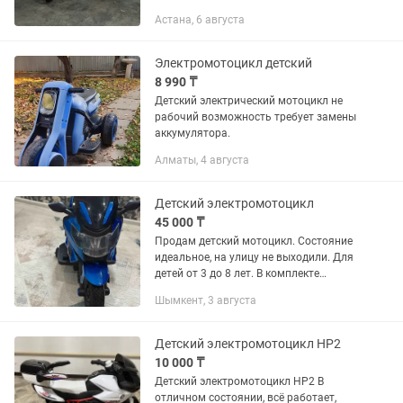
для прогулок и подарка ребенку. ✅
Астана, 6 августа
Пульт управления в комплекте ✅
Зарядное устройство есть ✅...
Электромотоцикл детский
8 990 ₸
Детский электрический мотоцикл не
рабочий возможность требует замены
аккумулятора.
Алматы, 4 августа
Детский электромотоцикл
45 000 ₸
Продам детский мотоцикл. Состояние
идеальное, на улицу не выходили. Для
детей от 3 до 8 лет. В комплекте
зарядка. Мотоцикл имеет передний и
Шымкент, 3 августа
задний ход, переключается путем
нажатия кнопки на самом...
Детский электромотоцикл HP2
10 000 ₸
Детский электромотоцикл HP2 В
отличном состоянии, всё работает,