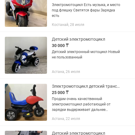
Электромотоцикл Есть музыка, и место
под флешку Светятся фары Зарядка
есть
Костанай, 28 июля
Детский электромотоцикл
30 000 ₸
Детский электронный мотоцикл Новый
не пользованный
Астана, 26 июля
Электромотоцикл детский транспорт
25 000 ₸
Продам очень качественный
электромотоцикл работающий от
зарядки выдерживает дальнее
расстояние, очень качественно
Астана, 22 июля
выполненные материалы корпуса
способные удержать вес ребенка. Едет
вперед назад руль...
Детский электромотоцикл