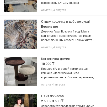
перевязать. Бу. Самовывоз.
Алматы, 4 августа
Отдам кошечку в добрые руки!
Бесплатно
Девочка Гера! Возраст 1 год! Мама
бенгальская папа неизвестен. Ищем
новых любящих хозяев! Кошка чистая,
домашняя, абсолютно здорова!
Алматы, 4 августа
Отлично ладит с другими домашними
животными и детьми! Станет для...
Когтеточка-домик
10 000 ₸
Продаю б/у игровой комплекс для
кошки в классическом бело-
коричневом цвете. Отличное решение,
чтобы порадовать питомца и уберечь
Астана, 4 августа
мебель от царапин. Характеристики и
преимущества: • Все в одном:...
Няня по часам
2 500 - 3 500 ₸
Здравствуйте,предлагаю услуги кроме