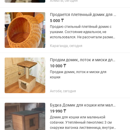
Алматы, сегодня
на фото получилось. Высота 1 м 60 см.
Очень качественный. Брали за 150
тысяч тенге. Отдам...
Продается плетенный домик для кошки/собаки
5 000 ₸
Продаю стильный плетёный домик с
ушками. Состояние идеальное, не
использовался. Не рассчитали размер
— моим кошкам он великоват, они
Караганда, сегодня
предпочитают места потеснее. Кошки
в полном порядке, просто очень...
Продам домик, лоток и миски для кошки
10 000 ₸
Продам домик, лоток и миски для
кошки
Актобе, сегодня
Будка Домик для кошки или маленькой собачки
19 990 ₸
Домик для кошки или маленькой
собачки. Утеплённый пеноплекс 3 см
снаружи вагонка лиственница, внутри