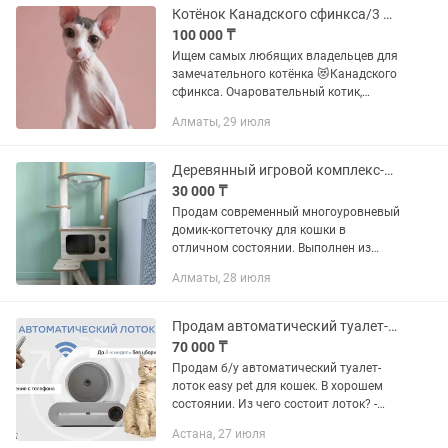
Котёнок Канадского сфинкса/3 мес/готов к переезду/
100 000 ₸
Ищем самых любящих владельцев для
замечательного котёнка 😻Канадского
сфинкса. Очаровательный котик,
возраст 3 месяца. Готов к переезду💞
Алматы, 29 июля
Родился 23 февраля 2026 Шикарный
окрас - голубой арлекин...
Деревянный игровой комплекс-когтеточка для кошек с капсулой
30 000 ₸
Продам современный многоуровневый
домик-когтеточку для кошки в
отличном состоянии. Выполнен из
качественного дерева, устойчивый и
Алматы, 28 июля
стильный, отлично впишется в
интерьер. Главная фишка -
прозрачная...
Продам автоматический туалет-лоток easypet
70 000 ₸
Продам б/у автоматический туалет-
лоток easy pet для кошек. В хорошем
состоянии. Из чего состоит лоток? -
База с мотором - Барабан -
Астана, 27 июля
Фильтрующая сетка - Датчики