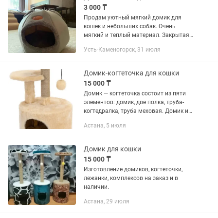
3 000 ₸
Продам уютный мягкий домик для
кошек и небольших собак. Очень
мягкий и теплый материал. Закрытая
форма создает ощущение
Усть-Каменогорск, 31 июля
безопасности. Отлично подходит для
отдыха и сна. Держит форму.
Нейтральный...
Домик-когтеточка для кошки
15 000 ₸
Домик — когтеточка состоит из пяти
элементов: домик, две полка, труба-
когтедралка, труба меховая. Домик и
полки круглые, изготовлены из ДСП и
Астана, 5 июля
ДВП, обработанные игрушечным
мехом. При сборке домика...
Домик для кошки
15 000 ₸
Изготовление домиков, когтеточки,
лежанки, комплексов на заказ и в
наличии.
Астана, 29 июля