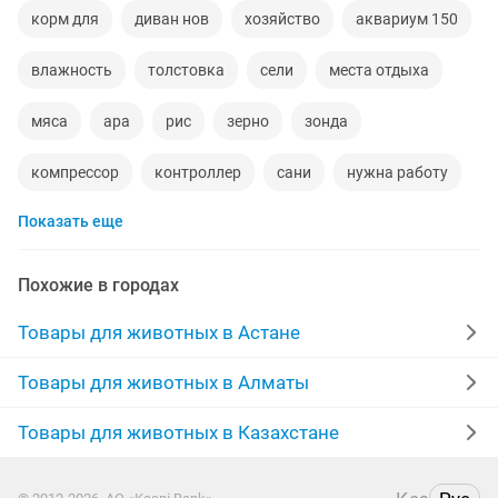
корм для
диван нов
хозяйство
аквариум 150
влажность
толстовка
сели
места отдыха
мяса
ара
рис
зерно
зонда
компрессор
контроллер
сани
нужна работу
Показать еще
зерновые
товар
баллон
новая толстовка
агро
кругло
загрузка
хлебная
Похожие в городах
левом берегу
шок
all
набор сумка
Товары для животных в Астане
комнаты в
нужны консультанты
Товары для животных в Алматы
электродвигатель
мытье
яндекс еда
Товары для животных в Казахстане
от комаров
абая правды