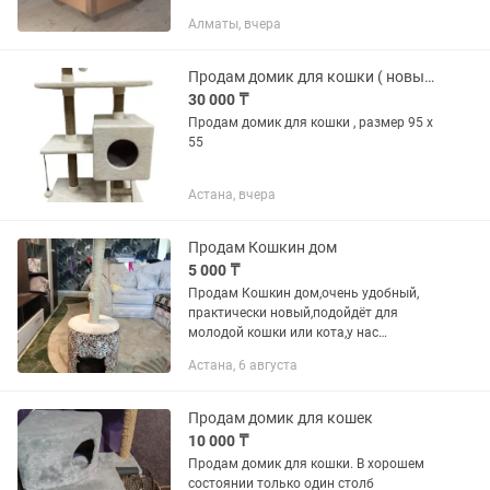
ОСБ крыша мягкая кровля размер
Алматы, вчера
44х44х44 крыша съёмная для уборки
Продам домик для кошки ( новый в упаковке )
30 000 ₸
Продам домик для кошки , размер 95 x
55
Астана, вчера
Продам Кошкин дом
5 000 ₸
Продам Кошкин дом,очень удобный,
практически новый,подойдёт для
молодой кошки или кота,у нас
старенькая не признала домик,не
Астана, 6 августа
занимает много места
Продам домик для кошек
10 000 ₸
Продам домик для кошки. В хорошем
состоянии только один столб