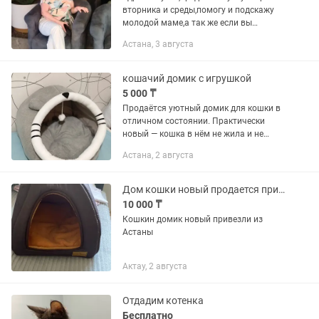
вторника и среды,помогу и подскажу
молодой маме,а так же если вы
мама,занятая и не всегда хватает на
Астана, 3 августа
все ВРЕМЕНИ....предлагаю услуги няни
по часам,/ авто...
кошачий домик с игрушкой
5 000 ₸
Продаётся уютный домик для кошки в
отличном состоянии. Практически
новый — кошка в нём не жила и не
спала. Полностью чистый, постиран.
Астана, 2 августа
Есть мягкая подвесная игрушка. Очень
мягкий и комфортный,...
Дом кошки новый продается привезли из Астаны
10 000 ₸
Кошкин домик новый привезли из
Астаны
Актау, 2 августа
Отдадим котенка
Бесплатно