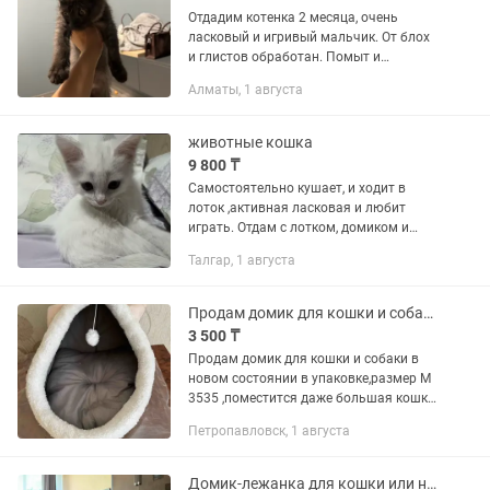
Отдадим котенка 2 месяца, очень
ласковый и игривый мальчик. От блох
и глистов обработан. Помыт и
накормлен. Нашли на улице, был
Алматы, 1 августа
ослаблен, но он очень сильный и
буквально за два дня встал на ноги,...
животные кошка
9 800 ₸
Самостоятельно кушает, и ходит в
лоток ,активная ласковая и любит
играть. Отдам с лотком, домиком и
мисками 2
Талгар, 1 августа
Продам домик для кошки и собаки
3 500 ₸
Продам домик для кошки и собаки в
новом состоянии в упаковке,размер М
3535 ,поместится даже большая кошка
и средняя собака
Петропавловск, 1 августа
Домик-лежанка для кошки или небольшой собаки