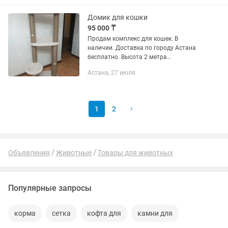
гравитации и инфракрасный датчик -...
Домик для кошки
95 000 ₸
Продам комплекс для кошек. В
наличии. Доставка по городу Астана
бесплатно. Высота 2 метра
Совершенно новый. У нас
Астана, 27 июля
изготовление.
1
2
Объявления
Животные
Товары для животных
Популярные запросы
корма
сетка
кофта для
камни для