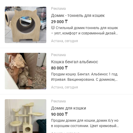
Реклама
Домик - тоннель для кошек
29 000 ₸
🐱 Стильный домик-тоннель для кошек
– уют, комфорт и современный дизайн!
🏡 Подарите своему питомцу
Астана, сегодня
собственное уютное пространство!
Этот стильный домик идеально
подойдёт для отдыха, сна и игр....
Реклама
Кошка бенгал альбинос
80 000 ₸
Продам кошку. Бенгал. Альбинос 1 год.
Игривая. Вакцинирована. С домиком,
лотком, фонтанчиком
Астана, сегодня
Реклама
Домик для кошки
90 000 ₸
Продам домик для кошки, домик б/у но
в хорошем состоянии. Цвет кремовый
ближе к белому, намного светлее, чем