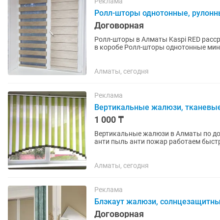
Реклама
Ролл-шторы однотонные, рулонн
Договорная
Ролл-шторы в Алматы Kaspi RED рассрочка Бесплатный замер в день обращения Ролл-шторы
в коробе Ролл-шторы однотонные мин
кассетном механизме...
Алматы, сегодня
Реклама
Вертикальные жалюзи, тканевы
1 000 ₸
Вертикальные жалюзи в Алматы по до
анти пыль анти пожар работаем быстр
доставка установка бесплатно
Алматы, сегодня
Реклама
Блэкаут жалюзи, солнцезащитны
Договорная