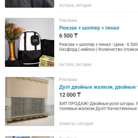
Астана, сегодня
Реклама
Рюкзак + шоппер + пенал
6 500 ₸
Рюкзак + шоппер + пенал : Цена - 6 500
Оксфорд ( нейлон ) Количество отсеков
Актобе, сегодня
Реклама
Дуэт двойные жалюзи, двойные
12 000 ₸
ХИТ ПРОДАЖ! Двойные ролл шторы.
тюлевые жалюзи Дуэт! Качественные 
Выезд на замер бесплатно! Доставка и
Алматы, сегодня