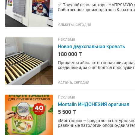
✅ Покупайте рольшторы НАПРЯМУЮ от
Собственное производство в Казахст
(ткань, пластик, алюминий),...
Алматы, сегодня
Реклама
Новая двухспальная кровать
180 000 ₸
Продается абсолютно новая шикарная
соединении, за счёт болтов прослужит
размер кровать целиком 200 на...
Астана, сегодня
Реклама
Montalin ИНДОНЕЗИЯ оригинал
5 500 ₸
«Монталин» — средство на натурально
различные патологии опорно-двигательной системы. Количеств
Индонезия Врачи назначают...