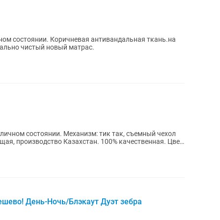
ном состоянии. Коричневая антивандальная ткань.на
еально чистый новый матрас.
тличном состоянии. Механизм: тик так, съемный чехол
щая, производство Казахстан. 100% качественная. Цвет:
шево! День-Ночь/Блэкаут Дуэт зебра