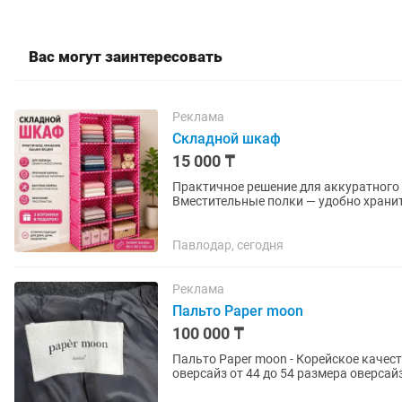
Вас могут заинтересовать
Реклама
Складной шкаф
15 000 ₸
Практичное решение для аккуратного 
Вместительные полки — удобно хранит
ткань из экологичных материалов ✓..
Павлодар, сегодня
Реклама
Пальто Paper moon
100 000 ₸
Пальто Paper moon - Корейское качеств
оверсайз от 44 до 54 размера оверсайз,
скатывается и не мнется,...