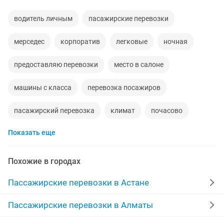
водитель личным
пасажирские перевозки
мерседес
корпоратив
легковые
ночная
предоставляю перевозки
место в салоне
машины с класса
перевозка посажиров
пасажирский перевозка
климат
почасово
Показать еще
ста
выписка
пассажирские перевозкипо
пассажирские перевозки мест
почасовая
Похожие в городах
пассажирские перевозки казахстану
Пассажирские перевозки в Астане
оплата ежедневно
обеды
озера
др
Пассажирские перевозки в Алматы