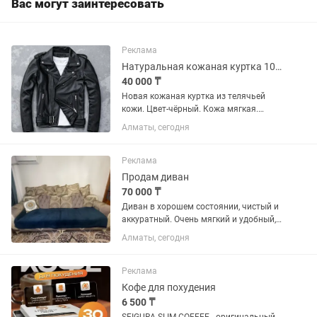
Вас могут заинтересовать
Реклама
Натуральная кожаная куртка 100%.
40 000 ₸
Новая кожаная куртка из телячьей
кожи. Цвет-чёрный. Кожа мягкая.
Выглядит очень стильно. Размер 50-
Алматы, сегодня
52.Осень-весна. Высококачественные
замки YKK. Цена за наличный расчет.
Торга нет!
Реклама
Продам диван
70 000 ₸
Диван в хорошем состоянии, чистый и
аккуратный. Очень мягкий и удобный,
отлично подойдет для гостиной, холла
Алматы, сегодня
или зоны отдыха. Каркас крепкий, без
поломок. Использовался бережно. 3 м
в длину, ширина...
Реклама
Кофе для похудения
6 500 ₸