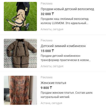
замечательная кошечка. Очень...
Реклама
Продам новый детский велосипед
32 000 ₸
Продаем наш любимый велосипед-
коляску LUXMOM. Это идеальный
вариант для города и путешествий!
Алматы, сегодня
Главная фишка — он очень компактно
складывается и легко помещается в
багажник любого автомобиля.
Реклама
Почему...
Детский зимний комбинезон
15 000 ₸
Продам детский комбинезон-
трансформер практически в новом
состоянии. Можно носить как
Алматы, сегодня
комбинезон с ножками, а можно как
конверт для более младшего возраста.
Ростовка на 74 см. Тёплый, мягкий, не...
Реклама
Женские платья
9 800 ₸
Продам женские платья. Состав шелк
натуральный мягкий.
Астана, сегодня