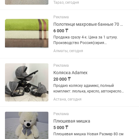
подарок с США, но размером
Тараз, сегодня
ошиблись. Продам торг есть.
Реклама
Полотенце махровые банные 70 х 140 см. 4 цвета Плотность 420 грамм/кв.метр
6 000 ₸
Продажа сразу 4-х. Цена за 1 штуку.
Производство Россия(серия
Исландия). Мягкие,хорошо впитывают
Алматы, сегодня
влагу
Реклама
Коляска Adamex
20 000 ₸
Продаю коляску адамекс, полный
комплект: люлька, кресло, автокресло,
муфта для рук, антикомарная сетка,
Астана, сегодня
антидождевик. Колеса нужно менять,
сдутые. Остальное все в хорошем
состоянии. Пользоваться до 7...
Реклама
Плюшевая мишка
5 000 ₸
Плюшевая мишка Новая Размер 80 см