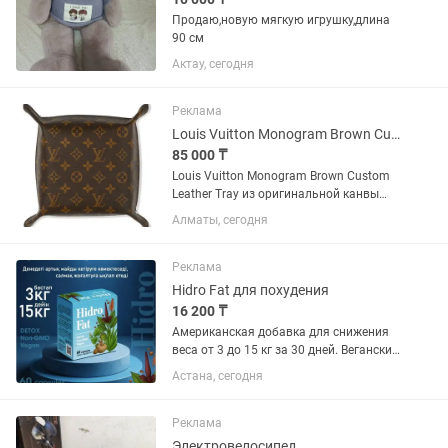
Продаю,новую мягкую игрушку,длина
90 см
Актау, сегодня
Реклама
Louis Vuitton Monogram Brown Custom Leather Tray
85 000 ₸
Louis Vuitton Monogram Brown Custom
Leather Tray из оригинальной канвы
Louis Vuitton с монограммой станет
Алматы, сегодня
идеальным аксессуаром для дома, где
можно хранить ключи, часы,
ювелирные изделия и многое...
Реклама
Hidro Fat для похудения
16 200 ₸
Американская добавка для снижения
веса от 3 до 15 кг за 30 дней. Веганский
продукт, без ГМО, содержит
Астана, сегодня
растительные ингредиенты. Что
делает. Ускоряет метаболизм
Помогает расщеплять жир Снижает...
Реклама
Электровелосипед.