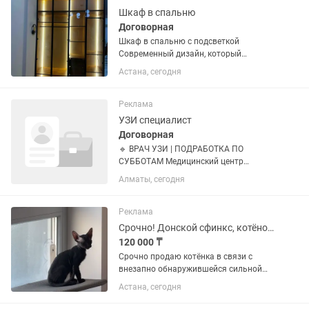
Шкаф в спальню
Договорная
Шкаф в спальню с подсветкой
Современный дизайн, который
подчеркнёт стиль вашего интерьера. ✔
Астана, сегодня
Качественные материалы ✔
Аккуратная и надёжная сборка ✔
Вместительный и удобный ✔
Реклама
Эстетичная мягкая...
УЗИ специалист
Договорная
🔹 ВРАЧ УЗИ | ПОДРАБОТКА ПО
СУББОТАМ Медицинский центр
«АВЕСТА-МЕДИКУС» (г. Алматы)
Алматы, сегодня
приглашает врача ультразвуковой
диагностики. Что мы предлагаем: ✅
Работа 1 раз в неделю — по субботам.
Реклама
🕘 Время...
Срочно! Донской сфинкс, котёнок, девочка.
120 000 ₸
Срочно продаю котёнка в связи с
внезапно обнаружившейся сильной
аллергией на кошек( Мне очень жалко
Астана, сегодня
с ней расставаться, потому что это
невероятно ласковая, умная и