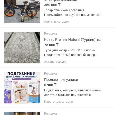
350 000 ₸
Товар отличном состояние.
Прочитайте пожалуйста внимательно.
Два аккумулятора, мягкое заднее
Алматы, сегодня
сидение. Металлическая решётка для
термосумки. Зарядка. Каска. С
госномером, техпаспортом и
Реклама
страховкой на...
Ковер Premier Naturel (Турция), новый
75 000 ₸
Турецкий ковер 200×300 см, новый
Продается новый ворсовый ковер
турецкого производства. Светло-серый
Астана, сегодня
оттенок с красивым классическим
узором, мягкий и приятный на ощупь.
Размер — 200×300 см. Ковер...
Реклама
Продаю подгузники
6 900 ₸
Подгузники, которым доверяют мамы!
Забота о малыше начинается с
правильного выбора. Мы предлагаем
Караганда, сегодня
качественные, мягкие и надежные
подгузники по выгодным ценам! В
наличии: -Baybee от 1го до 6го...
Реклама