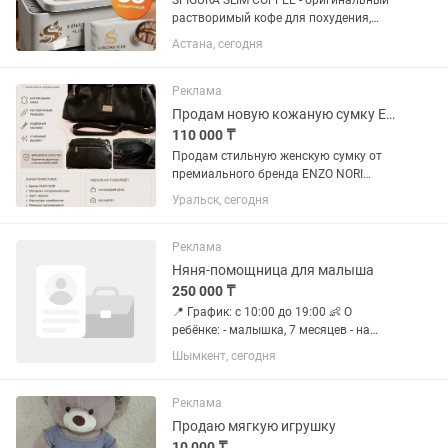
SFIGURA SLIM COFFEE - оригинальный
растворимый кофе для похудения,
жиросжигающий и детокс-эффектом.
Астана, сегодня
Этот натуральный жиросжигающий
кофе для похудение помогает ускорить
обмен веществ, вывести токсины...
Реклама
Продам новую кожаную сумку ENZO NORI (Оригинал, натуральная кожа)
110 000 ₸
Продам стильную женскую сумку от
премиального бренда ENZO NORI
(модель EN-1090). Абсолютно новая,
Уральск, сегодня
оригинал. Ручки в заводской защитной
пленке, в комплекте идёт широкий
текстильный ремень на...
Реклама
Няня-помощница для малыша
250 000 ₸
📍 График: с 10:00 до 19:00 👶 О
ребёнке: - малышка, 7 месяцев - на
грудном вскармливании - часто на
Шымкент, сегодня
руках, требуется много контакта 🍼
Обязанности: - помощь в уходе за
малышкой (рядом с мамой)...
Реклама
Продаю мягкую игрушку
10 000 ₸