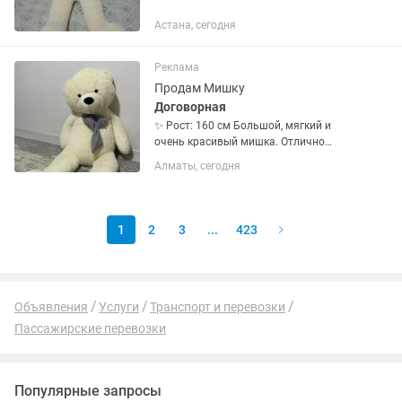
Астана, сегодня
Реклама
Продам Мишку
Договорная
✨ Рост: 160 см Большой, мягкий и
очень красивый мишка. Отлично
подойдет в подарок на день рождения,
Алматы, сегодня
свидание или любой другой праздник.
1
2
3
...
423
Объявления
Услуги
Транспорт и перевозки
Пассажирские перевозки
Популярные запросы