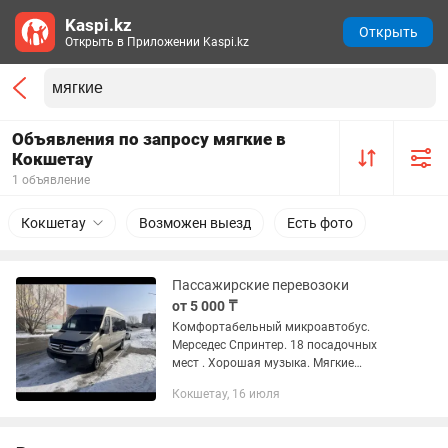
Kaspi.kz
Открыть
Открыть в Приложении Kaspi.kz
Объявления по запросу мягкие в
Кокшетау
1 объявление
Кокшетау
Возможен выезд
Есть фото
Пассажирские перевозоки
от 5 000 ₸
Комфортабельный микроавтобус.
Мерседес Спринтер. 18 посадочных
мест . Хорошая музыка. Мягкие
удобные кресла с откидными
Кокшетау, 16 июля
спинками. Кудалык. Той. Выезды на
природу. Экскурсии. Праздники,
Свадьбы,...