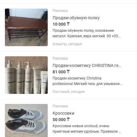
Реклама
Продам обувную полку
10 000 ₸
Продам обувную полку, основание
металл. Крепкая, верх мягкий. 90 ×35
×48см
Алматы, сегодня
Реклама
Продам косметику CHRISTINA гель, тоник
81 000 ₸
Продам косметику Christina
professional Мягкий гель для умывания
шаг 1: 20000 тенге Освежающий тоник
Костанай, сегодня
шаг 2: 18000 тенге Успокаивающий
массажный крем шаг 5: 17000 тенге
Ультра питательная маска:...
Реклама
Кроссовки
50 000 ₸
Кроссовки новые uncloud, очень
приятные мягкие удобные. Привезли в