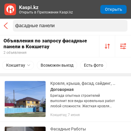
Kaspi.kz
Открыть
Открыть в Приложении Kaspi.kz
Объявления по запросу фасадные
панели в Кокшетау
2 объявления
Кокшетау
Возможен выезд
Есть фото
Кровля, крыша, фасад, сайдинг, водостоки, карнизы, утепление, откосы.
Договорная
Бригада опытных строителей
выполнит все виды кровельных работ
любой сложности. Жесткая кровля
(металлочерепица, профлист, ондулин,
Кокшетау, 7 июня
битумная черепица), мягкая кровля
(рукан, технониколь и т.д.)....
Фасадные Работы