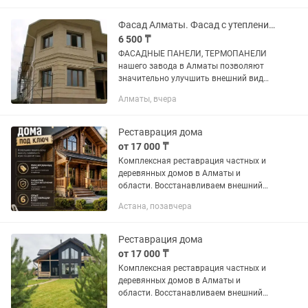
ТЕРМОПАНЕЛЬ применяется для
отделки коттеджей и...
Фасад Алматы. Фасад с утеплением. Термопанели. Травертин.
6 500 ₸
ФАСАДНЫЕ ПАНЕЛИ, ТЕРМОПАНЕЛИ
нашего завода в Алматы позволяют
значительно улучшить внешний вид
строения, стилизовав его под
Алматы, вчера
травертин. При этом вы экономите на
материалах. ФАСАДНЫЕ ПАНЕЛИ,...
Реставрация дома
от 17 000 ₸
Комплексная реставрация частных и
деревянных домов в Алматы и
области. Восстанавливаем внешний
вид, утепление и надёжность дома с
Астана, позавчера
полным обновлением фасада и
конструкций. Выполняем: 1.
Реставрацию...
Реставрация дома
от 17 000 ₸
Комплексная реставрация частных и
деревянных домов в Алматы и
области. Восстанавливаем внешний
вид, утепление и надёжность дома с