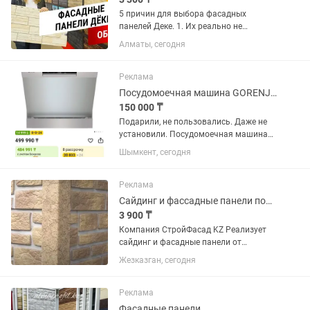
5 причин для выбора фасадных
панелей Деке. 1. Их реально не
отличить от камня. Ваша мечта о
Алматы, сегодня
каменном доме сбудется! 2. У Деке
очень широкий ассортимент панелей: и
песчаник, и сланец, и мрамор, и...
Реклама
Посудомоечная машина GORENJE GS643D90X
150 000 ₸
Подарили, не пользовались. Даже не
установили. Посудомоечная машина
GORENJE. Особенности: - Вместимость
Шымкент, сегодня
16 комплектов — идеально подходит
для больших семей и дружеских
встреч. - Класс...
Реклама
Сайдинг и фассадные панели под кирпич. Рассрочка от банков
3 900 ₸
Компания СтройФасад KZ Реализует
сайдинг и фасадные панели от
Немецких, Белорусских, Российских
Жезказган, сегодня
производителей. Металлический
сайдинг срок изготовления 3-5 дней.
Кровельные материалы...
Реклама
Фасадные панели