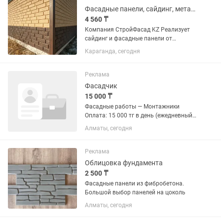
натурального камня,...
Фасадные панели, сайдинг, металлочерепица, проф. Лист мягкая кровля
4 560 ₸
Компания СтройФасад KZ Реализует
сайдинг и фасадные панели от
Немецких, Белорусских, Российских
Караганда, сегодня
производителей. Металлический
сайдинг срок изготовления 3-5 дней.
Кровельные материалы...
Реклама
Фасадчик
15 000 ₸
Фасадные работы — Монтажники
Оплата: 15 000 тг в день (ежедневный
расчет) Город: Алматы (жилые
Алматы, сегодня
комплексы 8–9 этажей) График:
Полный рабочий день Описание
работы: Монтаж фасадных систем из...
Реклама
Облицовка фундамента
2 500 ₸
Фасадные панели из фибробетона.
Большой выбор панелей на цоколь
Алматы, сегодня