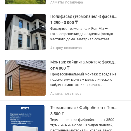
Алматы, позавчера
полным обновлением фасада и
конструкций. Выполняем: 1.
Реставрацию...
Полифасад (термопанели) фасадные панели под ключ, с монтажом
1 290 - 3 000 ₸
Фасадные термопанели RomMix —
готовое решение для отделки фасада
частного дома. Материал сочетает
утеплитель и декоративное покрытие в
Атырау, позавчера
одной панели, что сокращает и сроки, и
стоимость работ по...
Монтаж сайдинга,монтаж фасадных панелей
от 4 000 ₸
Профессиональный монтаж фасада на
подсистему, монтаж металлического
сайдинга,монтаж винилового
сайдинга,монтаж фасадных панелей
Астана, позавчера
Термопанели / Фибробетон / Полифасад / Фасадный материал / Облицовка
3 500 ₸
Термопанели из фибробетона от 3500
тг/м2 🔥🔥🔥 Более 10 видов панелей,
расходные материалы, краска, декор