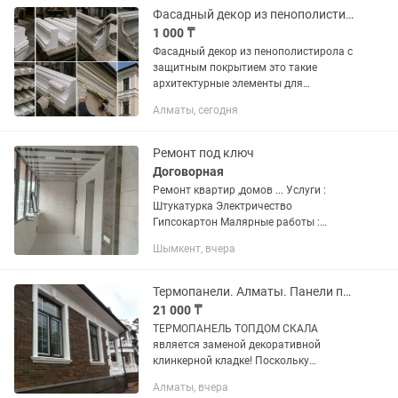
Фасадный декор из пенополистирола в наличии
1 000 ₸
Фасадный декор из пенополистирола с
защитным покрытием это такие
архитектурные элементы для
наружной отделки дома: молдинги,
Алматы, сегодня
карнизы, колонны, наличники, русты,
арки, подоконные пояса, замковые
камни...
Ремонт под ключ
Договорная
Ремонт квартир ,домов ... Услуги :
Штукатурка Электричество
Гипсокартон Малярные работы :
Покраска ,шелк Обои , гибкий мрамор
Шымкент, вчера
Стяжка Водоснабжение Отопление
Теплые полы Кафель Фасадные
работы...
Термопанели. Алматы. Панели под кирпич. Утепление и декор.
21 000 ₸
ТЕРМОПАНЕЛЬ ТОПДОМ СКАЛА
является заменой декоративной
клинкерной кладке! Поскольку
одновременно представляет из себя
Алматы, вчера
утепление и декоративную отделку.