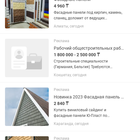
4 960 ₸
Фасадные панели под кирпич, камень,
сланец, доломит от ведущих
производителей - стиль и качество для
Алматы, сегодня
вашего дома! Ищете идеальный
материал для отделки фасада?
Обратите ваше внимание на...
Реклама
Рабочий общестроительных работ
1 800 000 - 2 500 000 ₸
Строительные специальности
(Германия, Бельгия) Требуются
квалифицированные специалисты
Кокшетау, сегодня
строительных профессий: Каменщик –
кладка кирпича, блоков, газобетона,
возведение стен и перегородок. ...
Реклама
Новинка 2023 Фасадная панель Щепа, повторяет структуру дерева.
2 840 ₸
Купить виниловый сайдинг и
фасадные панели Ю-Пласт по
выгодной цене с доставкой по
Караганда, сегодня
Казахстану! Мы предлагаем широкий
выбор коллекций: Стоун Хаус, Хокла,
Тимберблок — с текстурами
Реклама