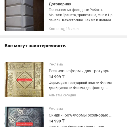
Договорная
Тоо выполнит фасадные Работы.
Монтаж Гранита, травертина, фцп и Hp
панели. Качественно. Так же в наличии
на продажу имеется природный
Кокшетау, 18 июля
камень и изделия из него. Цены
разумные.
Вас могут заинтересовать
Реклама
Резиновые формы для тротуарной плитки-брусчатки-Скидки-50%
14 999 ₸
Формы для тротуарной плитки-Формы
для брусчатки-Формы для фасада-
Формы для бордюра Дорогие друзья, у
Алматы, сегодня
нас АКЦИЯ-СКИДКИ-АКЦИЯ-до -50%!-
при покупке от 5-10 квадратных
метров! Успейте, спешите...
Реклама
Скидки -50%-Формы резиновые для брусчатки-тротуарной плитки.
14 999 ₸