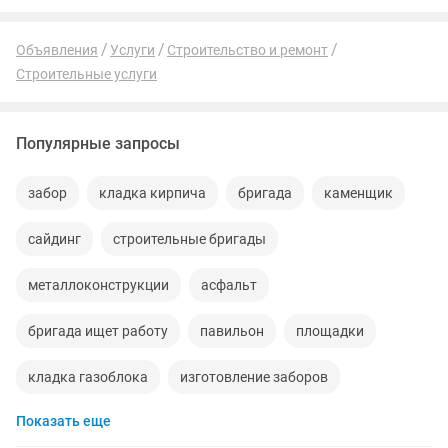
Объявления
Услуги
Строительство и ремонт
Строительные услуги
Популярные запросы
забор
кладка кирпича
бригада
каменщик
сайдинг
строительные бригады
металлоконструкции
асфальт
бригада ищет работу
павильон
площадки
кладка газоблока
изготовление заборов
Показать еще
выравнивание пола
металоконструкции