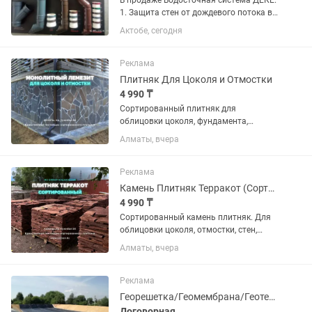
В продаже Водосточная система ДЁКЕ.
1. Защита стен от дождевого потока во
время ветра. 2. Защита отмостки и
Актобе, сегодня
фундамента. 3. Простота монтажа. 4.
Малый вес. 5. ОГРОМНЫЕ СКИДКИ. 6.
Комплектующие в...
Реклама
Плитняк Для Цоколя и Отмостки
4 990 ₸
Сортированный плитняк для
облицовки цоколя, фундамента,
отмостки, лестницы, террасы. Толщина
Алматы, вчера
10-20 мм. На поддоне 40-45 кв/м
Доставляем на манипуляторе.
Реклама
Камень Плитняк Терракот (Сортированный)
4 990 ₸
Сортированный камень плитняк. Для
облицовки цоколя, отмостки, стен,
фасадов, террасы и лестниц. На
Алматы, вчера
поддоне 40-45 кв/м Доставка по
Алматы на манипулятор.
Реклама
Георешетка/Геомембрана/Геотекстиль
Договорная