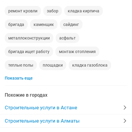
ремонт кровли
забор
кладка кирпича
бригада
каменщик
сайдинг
металлоконструкции
асфальт
бригада ищет работу
монтаж отопления
теплые полы
площадки
кладка газоблока
Показать еще
изготовление заборов
выравнивание пола
металоконструкции
поребрик
Похожие в городах
окна двери витражи
благоустройство
мазары
Строительные услуги в Астане
сварочные работы на выезд
услуги сварочные
Строительные услуги в Алматы