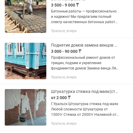
3 500 - 9 000 ₸
Бетонные работы — профессионально
и надежно! Мы предлагаем полный
спектр качественных бетонных работ
для вашего дома и участка: Ленточный
Уральск, вчера
фундамент Монолитная плита
Отмостка вокруг дома Дорожки по...
Поднятие домов замена венцов винтовые сваи
3 000 - 90 000 ₸
Профессиональный ремонт домов от
трещин, подъем и укрепление
фундаментов домов Замена венца ЛАГ
Армопояс стяжка дома Качecтвeнно
Уральск, вчера
поднимем дом, вырoвняeм углы,
воccтaновим и усилим фундамeнт....
Штукатурка стяжка под маяк(строительные услуги)
от 2 000 ₸
Г.Уральск Штукатурка стяжка под маяк
Любой сложности Штукатурка от
1500тг Стяжка от 2000тг Наливной от
1000тг Ламинат от 1000тг Наливной
Уральск, вчера
ламинат от 1800тг Отмостки от 2500тг
кв м Делаем и другие...