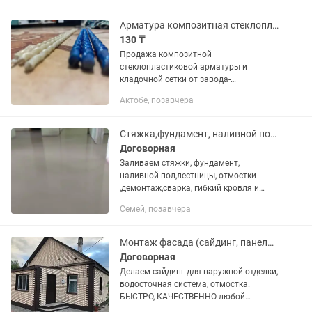
Арматура композитная стеклопластиковая полимерная (АКП) от производителя
130 ₸
Продажа композитной
стеклопластиковой арматуры и
кладочной сетки от завода-
изготовителя. Стеклопластиковая/
Актобе, позавчера
Композитная арматура ГОСТ/ТУ Д6,
Д8, Д10, Д12, Д14 Напрямую от
производителя. Композитная...
Стяжка,фундамент, наливной пол,демонтаж, сварка
Договорная
Заливаем стяжки, фундамент,
наливной пол,лестницы, отмостки
,демонтаж,сварка, гибкий кровля и
другие услуги. Работаем 24/7
Семей, позавчера
.Выполняем крупные и мелкие работы.
Бригада которые проверенные годами
Монтаж фасада (сайдинг, панели) под ключ
Договорная
Делаем сайдинг для наружной отделки,
водосточная система, отмостка.
БЫСТРО, КАЧЕСТВЕННО любой
сложности! ПЕНСИОНЕРАМ СКИДКА!