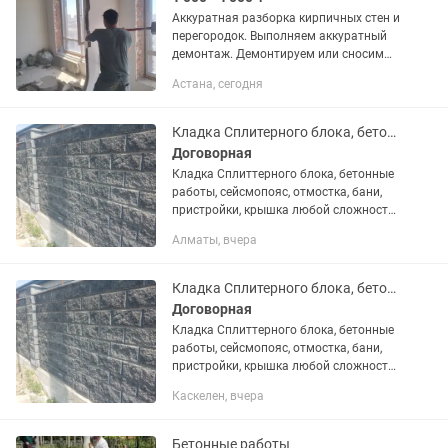
Аккуратная разборка кирпичных стен и
перегородок. Выполняем аккуратный
демонтаж. Демонтируем или сносим
стены из кирпича и других материалов.
Астана, сегодня
Демонтаж перегородок с газоблока.
Демонтаж перегородок...
Кладка Сплитерного блока, бетонные работы.
Договорная
Кладка Сплиттерного блока, бетонные
работы, сейсмопояс, отмостка, бани,
пристройки, крышка любой сложности,
стяжки, заборы, опорные стены,
Алматы, вчера
гаражи.
Кладка Сплитерного блока, бетонные работы.
Договорная
Кладка Сплиттерного блока, бетонные
работы, сейсмопояс, отмостка, бани,
пристройки, крышка любой сложности,
стяжки, заборы, опорные стены,
Каскелен, вчера
гаражи.
Бетонные работы