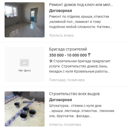
Ремонт домов под ключ или мелкие ремонты в вечернее время
Договорная
Ремонт по отделке, крыши, отмостки
,наливной пол , ламинат и тому
подобное любой сложности. Натяжные
потолки.
Уральск, вчера
Бригада строителей
350 000 - 10 000 000 ₸
🛠 Строительная бригада предлагает
услуги: Строительство домов, бань,
беседок с нуля Кровельные работы
(профнастил, металлочерепица,
Павлодар, позавчера
ондулин) Фундаменты, отмостки,
хозблоки, веранды Сайдинг,...
Строительство всех выдов
Договорная
Штукатурка.. стяжки.с нуля дом
...крыша..лестница..отмостка...техноник
оль..брусчатка.. фасады...
Алматы, позавчера