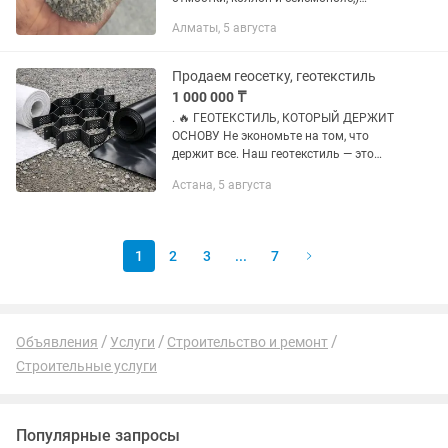
доставка на самосвалах, для
Алматы, 5 августа
консультации пишите
Продаем геосетку, геотекстиль
1 000 000 ₸
. 🔥 ГЕОТЕКСТИЛЬ, КОТОРЫЙ ДЕРЖИТ
ОСНОВУ Не экономьте на том, что
держит все. Наш геотекстиль — это
прочность, стабильность и долгий срок
Астана, 5 августа
службы без переделок. ❌ Больше
никакой просадки ❌ Никакой грязи...
1
2
3
...
7
Объявления
Услуги
Строительство и ремонт
Строительные услуги
Популярные запросы