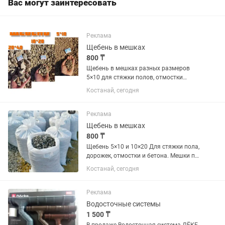
Вас могут заинтересовать
Реклама
Щебень в мешках
800 ₸
Щебень в мешках разных размеров
5×10 для стяжки полов, отмостки
10×20 для бетона, фундамента,
Костанай, сегодня
декораций, дорожек и др. Мешки по
45кг. Набраны готовы к доставке или
самовывоза. Находимся по адресу...
Реклама
Щебень в мешках
800 ₸
Щебень 5×10 и 10×20 Для стяжки пола,
дорожек, отмостки и бетона. Мешки по
45кг . Доставка по городу от 4000тг.
Костанай, сегодня
Кубами от 9500тг за 1м3 Доставка
самосвалами от 8000тг Оплата
наличными или безнал....
Реклама
Водосточные системы
1 500 ₸