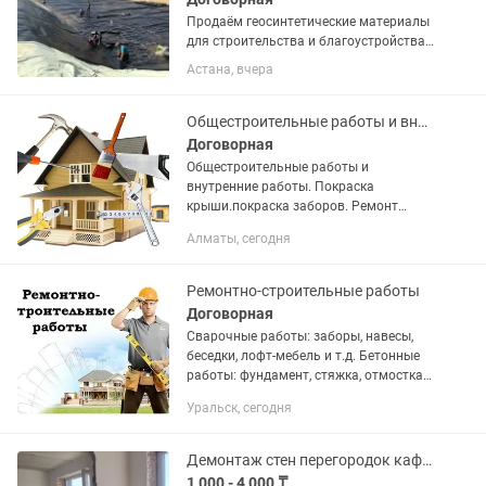
Продаём геосинтетические материалы
для строительства и благоустройства!
●Георешетка +Усиление грунта Для
Астана, вчера
парковок, подъездных дорог, склонов
+Равномерное распределение нагрузки
+Долгий срок службы...
Общестроительные работы и внутренние работы
Договорная
Общестроительные работы и
внутренние работы. Покраска
крыши.покраска заборов. Ремонт
крыши.ремонт заборов Обшивка
Алматы, сегодня
утепление стен. Потолков. Сантехника.
Внутренняя работа кроме обоев.
.Фасадные...
Ремонтно-строительные работы
Договорная
Сварочные работы: заборы, навесы,
беседки, лофт-мебель и т.д. Бетонные
работы: фундамент, стяжка, отмостка и
т.д. Отделочные работы: штукатурка,
Уральск, сегодня
шпаклевка, обои, малярные работы и...
Демонтаж стен перегородок кафеля стяжки подготовка к ремонту вывоз мусора
1 000 - 4 000 ₸