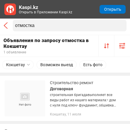
Kaspi.kz
Открыть
Открыть в Приложении Kaspi.kz
Объявления по запросу отмостка в
Кокшетау
1 объявление
Кокшетау
Возможен выезд
Есть фото
Строительство ремонт
Договорная
строительная бригадавыполняет все
виды работ из нашего материала:• дом
с нуля под ключ• фундамент, обшивка
домов• отмостки, заборы• кроем
Кокшетау, 11 июля
крыши• установка водостоков•
установка кондиционеров•...