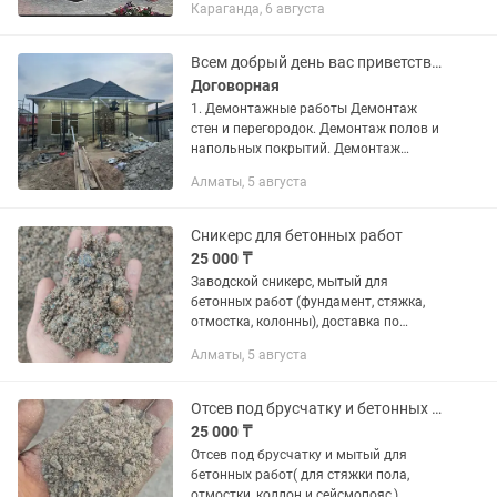
Караганда, 6 августа
Всем добрый день вас приветствует команда профессиональных строителей
Договорная
1. Демонтажные работы Демонтаж
стен и перегородок. Демонтаж полов и
напольных покрытий. Демонтаж
потолков. Демонтаж дверей и окон.
Алматы, 5 августа
Демонтаж сантехнического
оборудования. Вывоз строительного...
Сникерс для бетонных работ
25 000 ₸
Заводской сникерс, мытый для
бетонных работ (фундамент, стяжка,
отмостка, колонны), доставка по
алматы и алматинской области на
Алматы, 5 августа
самосвалах Зил - камаз.
Отсев под брусчатку и бетонных работ
25 000 ₸
Отсев под брусчатку и мытый для
бетонных работ( для стяжки пола,
отмостки, коллон и сейсмопояс,)