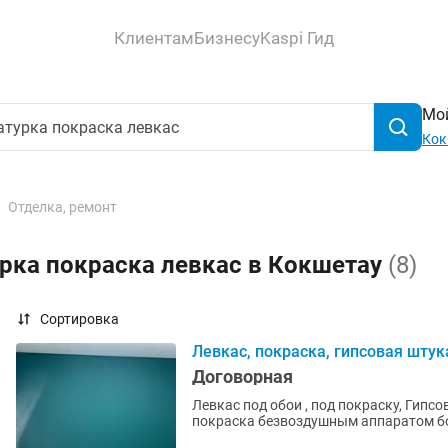
Клиентам
Бизнесу
Kaspi Гид
Мой
Кок
Отделка, ремонт
рка покраска левкас в Кокшетау
(8)
Сортировка
Левкас, покраска, гипсовая штук
Договорная
Левкас под обои , под покраску, Гипсо
покраска безвоздушным аппаратом бо