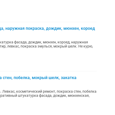
а, наружная покраска, дождик, мюнхен, короед
катурка фасада, дождик, мюнхен, короед, наружная
ир, левкас, покраска эмулься, мокрый шелк. Не курю,
а стен, побелка, мокрый шелк, закатка
ь. Левкас, косметический ремонт, покраска стен, побелка
оративный штукатурка фасада, дождик, мюнхенская,