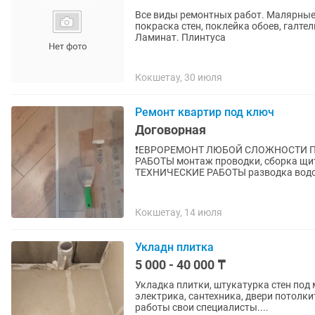
Все виды ремонтных работ. Малярные 
покраска стен, поклейка обоев, галте
Ламинат. Плинтуса
Кокшетау, 30 июля
Ремонт квартир под ключ
Договорная
❗ЕВРОРЕМОНТ ЛЮБОЙ СЛОЖНОСТИ ПОД КЛЮЧ ❗ ОТДЕЛЬНО УСЛУГИ ❗
РАБОТЫ монтаж проводки, сборка щитков, т
ТЕХНИЧЕСКИЕ РАБОТЫ разводка водоп
Кокшетау, 14 июля
Укладн плитка
5 000 - 40 000 ₸
Укладка плитки, штукатурка стен под 
электрика, сантехника, двери потолки
работы свои специалисты....