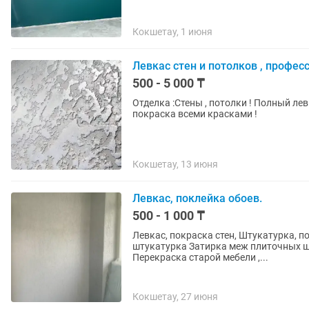
Кокшетау, 1 июня
Левкас стен и потолков , профес
500 - 5 000 ₸
Отделка :Стены , потолки ! Полный ле
покраска всеми красками !
Кокшетау, 13 июня
Левкас, поклейка обоев.
500 - 1 000 ₸
Левкас, покраска стен, Штукатурка, поклейка обоев. Демонтаж старых обоев. Декоративная
штукатурка Затирка меж плиточных шв
Перекраска старой мебели ,...
Кокшетау, 27 июня