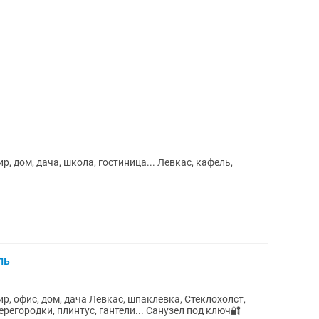
ча, школа, гостиница... Левкас, кафель,
ль
кас, шпаклевка, Стеклохолст,
 плинтус, гантели... Санузел под ключ🔐