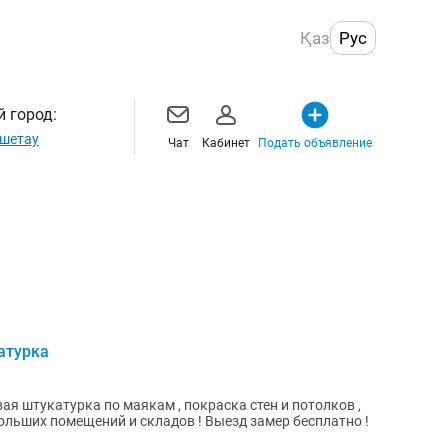
Қаз
Рус
 город:
шетау
Чат
Кабинет
Подать объявление
атурка
вая штукатурка по маякам , покраска стен и потолков ,
льших помещений и складов ! Выезд замер бесплатно !