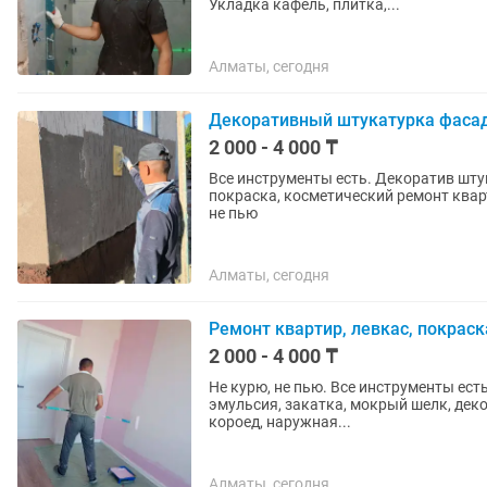
Укладка кафель, плитка,...
Алматы, сегодня
Декоративный штукатурка фасад
2 000 - 4 000 ₸
Все инструменты есть. Декоратив шту
покраска, косметический ремонт кварт
не пью
Алматы, сегодня
Ремонт квартир, левкас, покраск
2 000 - 4 000 ₸
Не курю, не пью. Все инструменты ест
эмульсия, закатка, мокрый шелк, дек
короед, наружная...
Алматы, сегодня