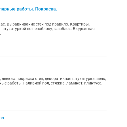
лярные работы. Покраска.
ас. Выравнивание стен под правило. Квартиры.
атуркой по пеноблоку, газоблок. Бюджетная
..
 левкас, покраска стен, декоративная штукатурка,шелк,
ные работы.Наливной пол, стяжка, ламинат, плинтуса,
юч