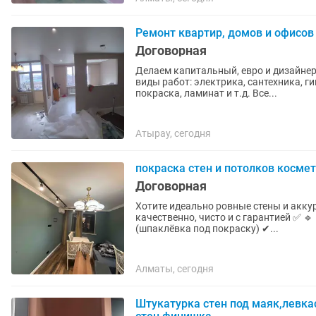
Ремонт квартир, домов и офисов
Договорная
Делаем капитальный, евро и дизайне
виды работ: электрика, сантехника, г
покраска, ламинат и т.д. Все...
Атырау, сегодня
покраска стен и потолков косме
Договорная
Хотите идеально ровные стены и акку
качественно, чисто и с гарантией ✅ 🔹 Наши услуги: ✔ Покраска стен и потолков ✔ Левкас
(шпаклёвка под покраску) ✔...
Алматы, сегодня
Штукатурка стен под маяк,левк