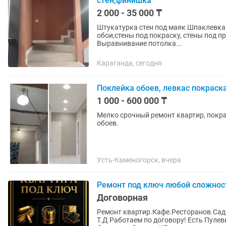
стен,финишка
2 000 - 35 000 ₸
Штукатурка стен под маяк Шпаклевка Левкас Откосы Шкурка стен Выравнивание стен под
обои,стены под покраску, стены под правила, стены под маяк, откосов, углы
Выравнивание потолка...
Караганда, сегодня
Поклейка обоев, левкас покраск
1 000 - 600 000 ₸
Мелко срочный ремонт квартир, покра
обоев.
Усть-Каменогорск, вчера
Ремонт под ключ любой сложнос
Договорная
Ремонт квартир.Кафе.Ресторанов.Сад
Т.Д Работаем по договору! Есть Пулевиза