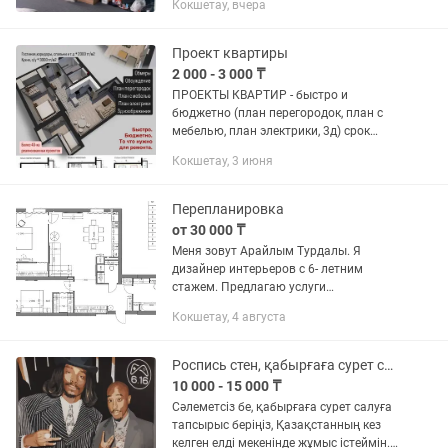
Кокшетау, вчера
офисов, стен школ и детских садов и в
других помещениях. Роспись...
Проект квартиры
2 000 - 3 000 ₸
ПРОЕКТЫ КВАРТИР - быстро и
бюджетно (план перегородок, план с
мебелью, план электрики, 3д) срок
выполнения 1-2 недели.
Кокшетау, 3 июня
Разрабатываем пока не придем к
идеальному решению. Мы предлагаем
полноценное...
Перепланировка
от 30 000 ₸
Меня зовут Арайлым Турдалы. Я
дизайнер интерьеров с 6- летним
стажем. Предлагаю услуги
«Перепланировка помещений с
Кокшетау, 4 августа
расстановкой мебели». Учитывая
предпочтения заказчиков, удобство и...
Роспись стен, қабырғаға сурет салу
10 000 - 15 000 ₸
Сәлеметсіз бе, қабырғаға сурет салуға
тапсырыс беріңіз, Қазақстанның кез
келген елді мекенінде жұмыс істеймін.