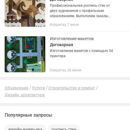
Профессиональная роспись стен от
двух художников с профильным
образованием. Выполняем заказы
любой сложности и рисуем во всех
Кокшетау, 7 июля
стилях: от простой графики до
реализма. Мы детально изучаем
специфику...
Изготовление макетов
Договорная
Изготовление макетов с помощью 3d
принтера
Кокшетау, 26 июня
Объявления
Услуги
Строительство и ремонт
Дизайн, архитектура
Популярные запросы
дизайн интерьера
роспись стен