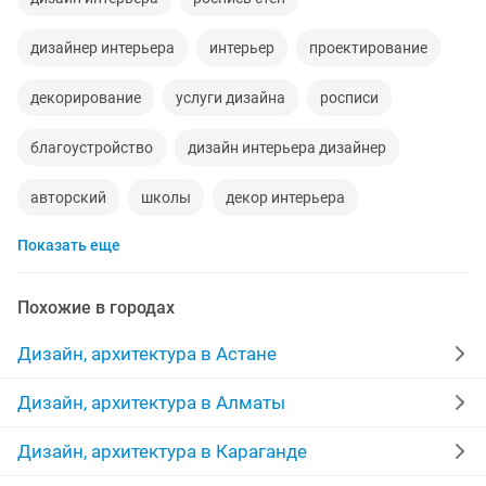
дизайнер интерьера
интерьер
проектирование
декорирование
услуги дизайна
росписи
благоустройство
дизайн интерьера дизайнер
авторский
школы
декор интерьера
Показать еще
строительное материалы
ищу работу дизайнера
дизайнер интерьера рабочая
штукатурка стен
Похожие в городах
услуги строительных работ
Дизайн, архитектура в Астане
дизайнер интерьера быстрый
декор стен
Дизайн, архитектура в Алматы
изготовление мебели на заказ
графический дизайн
Дизайн, архитектура в Караганде