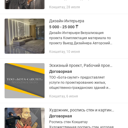
Олар сізге суретті таңдауға
Кокшетау, 28 июля
көмектеседі, мен эскиз жасаймын.
Икемді...
Дизайн Интерьера
5 000 - 25 000 ₸
Дизайн Интерьере Визуализация
проекта Комплектация материала по
проекту Выезд Дизайнера Авторский
надзор Технадзор на объекте Подборка
Кокшетау, 10 июня
стиля в Интерьера
Эскизный проект, Рабочий проект, ПСД, Технический проект, Перепланировка.
Договорная
ТОО «Бота-сәулет» предоставляет
услуги по проектированию жилых,
общественно-гражданских зданий и
сооружений; Разработка: - Эскизный
Кокшетау, 6 июня
проект (ИЖС, многоэтажные жилые
дома, административные здания,...
Художник, роспись стен и картин для интерьера
Договорная
Роспись стен Кокшетау
Художественная роспись стен, которая