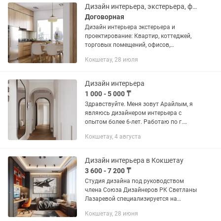
Дизайн интерьера, экстерьера, фасада, перепланировка.3Д — визуализация.
Договорная
Дизайн интерьера экстерьера и
проектирование: Квартир, коттеджей,
торговых помещений, офисов,
административных зданий, бутиков,
Кокшетау, 28 июля
ресторанов, кафе, баров, и. Пр От
эконом до элит класса В состав...
Дизайн интерьера
1 000 - 5 000 ₸
Здравствуйте. Меня зовут Арайлым, я
являюсь дизайнером интерьера с
опытом более 6-лет. Работаю по г.
Кокшетау , а также удаленно. Возьму
Кокшетау, 4 августа
на себя ваши задачи по ремонту. У
меня есть 3 пакета услуги...
Дизайн интерьера в Кокшетау
3 600 - 7 200 ₸
Студия дизайна под руководством
члена Союза Дизайнеров РК Светланы
Лазаревой специализируется на
дизайне интерьеров помещений:
Кокшетау, 28 июня
квартир, домов и офисов, кафе,