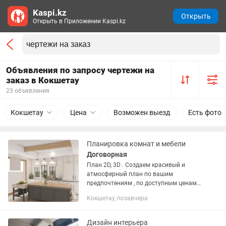
Kaspi.kz
Открыть
Открыть в Приложении Kaspi.kz
Объявления по запросу чертежи на
заказ в Кокшетау
23 объявления
Кокшетау
Цена
Возможен выезд
Есть фото
Планировка комнат и мебели
Договорная
План 2D, 3D . Создаем красивый и
атмосферный план по вашим
предпочтениям , по доступным ценам.
Сделай свою комнату атмосферной и
Кокшетау, позавчера
удобной.
Дизайн интерьера