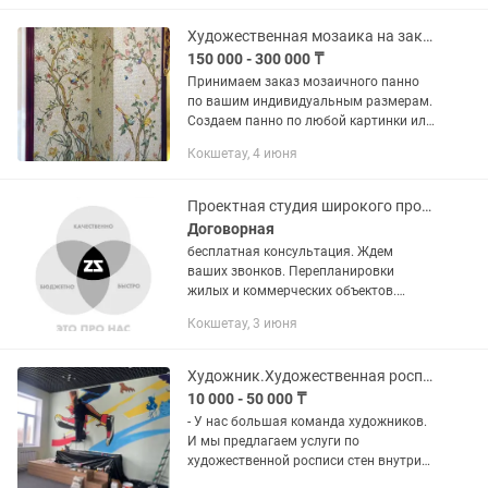
ресторанов; декорировании
интерьеров, а...
Художественная мозаика на заказ. Мозаика. Смальта. Стекло. Керамика.
150 000 - 300 000 ₸
Принимаем заказ мозаичного панно
по вашим индивидуальным размерам.
Создаем панно по любой картинки или
фотографии по вашему желанию.
Кокшетау, 4 июня
Мозаичное панно это самое роскошное
украшение для интерьера.
Проектная студия широкого профиля
Договорная
бесплатная консультация. Ждем
ваших звонков. Перепланировки
жилых и коммерческих объектов.
Проекты электрики, вентиляции.
Кокшетау, 3 июня
Эскизные и рабочие проекты жилых
домов. Проекты ресторанов, кафе,
банкетных...
Художник.Художественная роспись стен школ,садиков,ресторанов.Мурад.
10 000 - 50 000 ₸
- У нас большая команда художников.
И мы предлагаем услуги по
художественной росписи стен внутри
домов, квартир, ресторанов, бутиков,