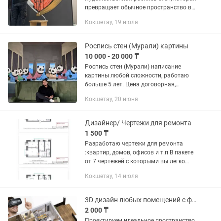
превращает обычное пространство в
произведение искусства Хотите, чтобы
Кокшетау, 19 июля
ваш интерьер запоминался с первого
взгляда? Авторская роспись стен...
Роспись стен (Мурали) картины
10 000 - 20 000 ₸
Роспись стен (Мурали) написание
картины любой сложности, работаю
больше 5 лет. Цена договорная,
непосредственно зависит от
Кокшетау, 20 июня
сложности работы.
Дизайнер/ Чертежи для ремонта
1 500 ₸
Разработаю чертежи для ремонта
:квартир, домов, офисов и т.п В пакете
от 7 чертежей с которыми вы легко
сможете сделать ремонт
Кокшетау, 14 июля
3D дизайн любых помещений с фотореалистичной визуализацией
2 000 ₸
Проектируем идеальное пространство,