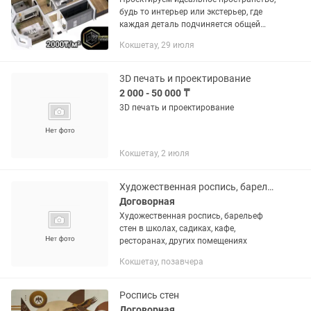
будь то интерьер или экстерьер, где
каждая деталь подчиняется общей
гармонии. Наша работа —
Кокшетау, 29 июля
проектирование функциональных,
стильных и комфортных пространств
с...
3D печать и проектирование
2 000 - 50 000 ₸
3D печать и проектирование
Кокшетау, 2 июля
Художественная роспись, барельеф стен в школах, садиках, кафе
Договорная
Художественная роспись, барельеф
стен в школах, садиках, кафе,
ресторанах, других помещениях
Кокшетау, позавчера
Роспись стен
Договорная