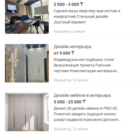
2 000 - 3 000 ₸
Сделаю вашу квартиру еще уютнее и
комфортнее Стильный дизайн
,быстрый вариант
Кокшетау, 3 июня
Дизайн интерьера
от 5 000 ₸
Индивидуальная подборка стиля
Визуализация проекта Рабочие
чертежи Комплектация материала
Смета Авторское сопровождение на
Кокшетау, 10 июня
объекте Консультация,Выезд на объект
.Ремонт под ключ воплощение...
Дизайн мебели и интерьера
5 000 - 25 000 ₸
Делаю 3D-дизайн мебели в PRO100.
Помогаю увидеть будущую кухню/
шкаф/гардероб/прихожую/детскую
комнату / тв зону до изготовления.
Кокшетау, 22 июля
Быстро, с учётом ваших размеров и
пожеланий. Выезд и работа с...