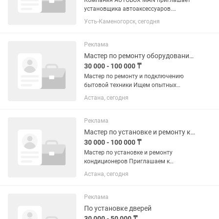
Компания AUTOBOX MAN приглашает
установщика автоаксессуаров.
Обязанности: Установка автобоксов,
Усть-Каменогорск, сегодня
поперечин, креплений для велосипедов
и лыж. Замена дворников и
автомобильных ламп. Подготовка и...
Реклама
Мастер по ремонту оборудования, техники
30 000 - 100 000 ₸
Мастер по ремонту и подключению
бытовой техники Ищем опытных
мастеров для выполнения заказов
Астана, сегодня
через приложение Яндекс. Что нужно
делать: •ремонт бытовой техники
(холодильников, стиральных машин,...
Реклама
Мастер по установке и ремонту кондиционеров
30 000 - 100 000 ₸
Мастер по установке и ремонту
кондиционеров Приглашаем к
сотрудничеству опытных мастеров для
Астана, сегодня
выполнения заказов через приложение
Яндекс. Что нужно делать: установка
бытовых кондиционеров и...
Реклама
По установке дверей
30 000 - 50 000 ₸