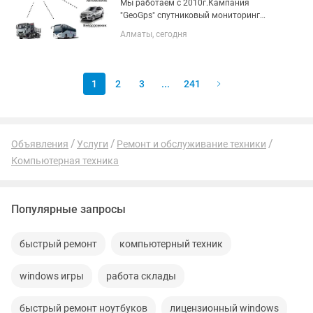
Мы работаем с 2010г.Кампания
"GeoGps" спутниковый мониторинг
транспорта, Контроль расхода
Алматы, сегодня
топлива, блокировка двигателя, угол
наклона, датчик закрывания дверей,
контроль топлива температура
двигателя...
1
2
3
...
241
Объявления
Услуги
Ремонт и обслуживание техники
Компьютерная техника
Популярные запросы
быстрый ремонт
компьютерный техник
windows игры
работа склады
быстрый ремонт ноутбуков
лицензионный windows