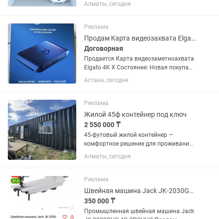
000 Установка трехступенчатого
Алматы, сегодня
фильтра - 8 000 Установка фильтра
типа осмос -12 000 - 14 000 Замена
картриджей - 2000 за...
Реклама
Продам Карта видеозахвата Elgato 4K X
Договорная
Продается Карта видеозаметноахвата
Elgato 4K X Состояние: Новая покупали
27.07.2026 года. Elgato 4K X — Внешняя
Астана, сегодня
карта захвата нового поколения Elgato
4K X представляет собой компактное
устройство для...
Реклама
Жилой 45ф контейнер под ключ
2 550 000 ₸
45-футовый жилой контейнер —
комфортное решение для проживания
круглый год. Просторный модуль
Алматы, сегодня
идеально подходит для дачи,
строительных площадок, баз отдыха,
вахтовых поселков, офиса или
Реклама
постоянного...
Швейная машина Jack JK-2030GHC-4Q СРОЧНО Продам
350 000 ₸
Промышленная швейная машина Jack