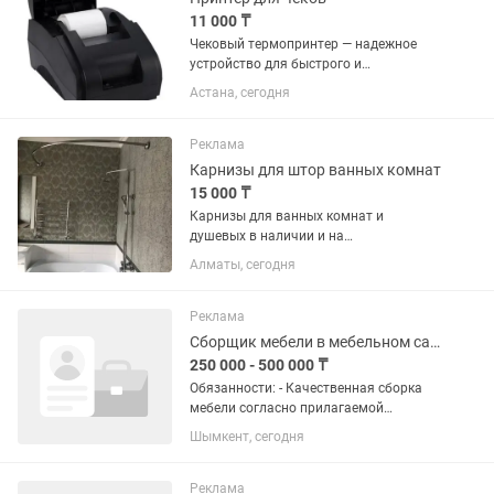
11 000 ₸
Чековый термопринтер — надежное
устройство для быстрого и
качественного печатания чеков,
Астана, сегодня
квитанций и талонов. Подходит для
магазинов, кафе, аптек, салонов и
любых торговых точек. Принтер
Реклама
работает по...
Карнизы для штор ванных комнат
15 000 ₸
Карнизы для ванных комнат и
душевых в наличии и на
заказ,изготовления из качественной
Алматы, сегодня
нержавеющей стали.Без провисания и
крепления к потолку более 8 лет на
рынке,гарантия 3 года.Доставки и
Реклама
установки...
Сборщик мебели в мебельном салоне
250 000 - 500 000 ₸
Обязанности: - Качественная сборка
мебели согласно прилагаемой
инструкции; - Установка, монтаж,
Шымкент, сегодня
демонтаж мебели в объекте; - Работа
на выезде у клиента и в салоне.
Требования: - Опыт работы от 3...
Реклама