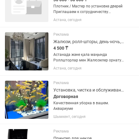
Плотник / Мастер по установке дверей
Приглашаем к сотрудничеству
опытных плотников для выполнения
Астана, сегодня
заказов через приложение Яндекс. Что
нужно делать: •установка
межкомнатных и входных дверей;
Реклама
•монтаж...
Жалюзи, ролл-шторы, день-ночь, дуэт Астана
4 500 ₸
Астанада және қала маңында
Роллшторлар мен Жалюзилер орнату -
сапалы және жылдам! Терезелеріңізді
Астана, сегодня
стильді және ұқыпты жаңартамыз. Біз
дайындаймыз және орнатамыз: ✔️
Роллшторлар ✔️ День-Ночь...
Реклама
Установка, чистка и обслуживание аквариума
Договорная
Качественная уборка в вашем.
Аквариуме
Шымкент, сегодня
Реклама
Принтер для чеков