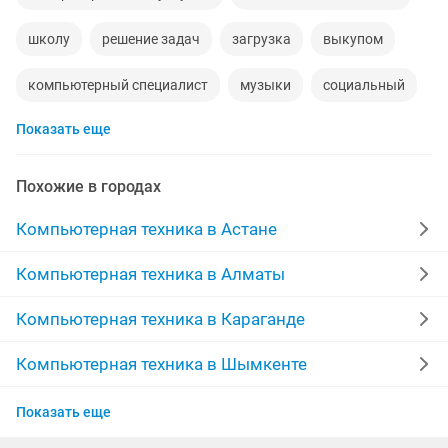
школу
решение задач
загрузка
выкупом
компьютерный специалист
музыки
социальный
Показать еще
дизайн ремонта
удаленная работа онлайн
обучение менеджера
строи
планшет 1
Похожие в городах
работа в столовой
плата
аутсорсинг казахстану
Компьютерная техника в Астане
фото видео услуги
apple
Компьютерная техника в Алматы
компьютерный айтишник ремонт
назарбаева
Компьютерная техника в Караганде
автосборка
работа на 4 часа
excel
Компьютерная техника в Шымкенте
Компьютерная техника в Актау
виртуальная
audio
установить windows
Показать еще