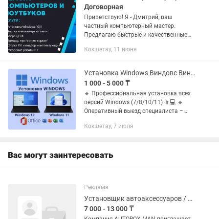
Договорная
Приветствую! Я - Дмитрий, ваш
частный компьютерный мастер.
Предлагаю быстрые и качественные
услуги по ремонту компьютеров и
Кокшетау, 11 июня
ноутбуков. Вот что я могу для вас
сделать: - Сборка/разборка, чистка и...
Установка Windows Виндовс Виндовс Ворд Офис Office Программы Программист ПК
1 000 - 5 000 ₸
🔹 Профессиональная установка всех
версий Windows (7/8/10/11) 👨💻 🔹
Оперативный выезд специалиста –
работаю без выходных! 🚘 🔹 Гарантия
Кокшетау, 7 июля
на все услуги – 1 год 💯 📌 Услуги: ✅
Установка Windows – все...
Вас могут заинтересовать
Реклама
Установщик автоаксессуаров / Кладовщик
7 000 - 13 000 ₸