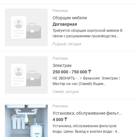
комплекте с системой аспирации
(пылеудаления). ✅ Станок полностью
Реклама
исправен и...
Сборщик мебели
Договорная
Требуется сборщик корпусной мебели В
связи с расширением производства
приглашаем в нашу команду сборщика
Рудный, сегодня
корпусной мебели. Обязанности:
Сборка корпусной мебели по чертежам
и спецификациям. ...
Реклама
Электрик
250 000 - 750 000 ₸
НЕ ЗВОНИТЬ - . ⚡ Вакансия: Электрик /
Мастер на час (Семей) Ищем
дисциплинированных профессионалов
Семей, сегодня
для долгосрочного сотрудничества.
Занятость: Полная / Сменный график
(строго по...
Реклама
Установка, обслуживание фильтров воды.
4 000 ₸
Установка, обслуживание фильтров
воды. Цены: Выезд и анализ воды - 4