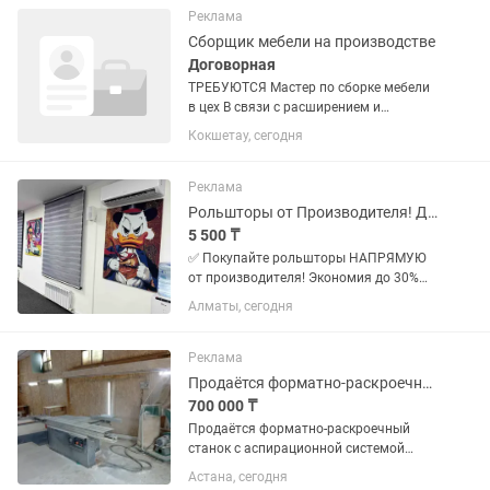
доставка установка бесплатно
Реклама
Сборщик мебели на производстве
Договорная
ТРЕБУЮТСЯ Мастер по сборке мебели
в цех В связи с расширением и
большим объемом заказов, в
Кокшетау, сегодня
мебельный цех на постоянную работу
требуются опытные сборщики
корпусной мебели. Что мы ожидаем
Реклама
от...
Рольшторы от Производителя! Дешево! День-Ночь/Блэкаут Дуэт зебра
5 500 ₸
✅ Покупайте рольшторы НАПРЯМУЮ
от производителя! Экономия до 30%
без посредников. ✅ Собственное
Алматы, сегодня
производство в Казахстане: Полный
контроль качества, современные
материалы (ткань, пластик,
Реклама
алюминий),...
Продаётся форматно-раскроечный станок с аспирационной системой
700 000 ₸
Продаётся форматно-раскроечный
станок с аспирационной системой
Продаётся профессиональный
Астана, сегодня
форматно-раскроечный станок в