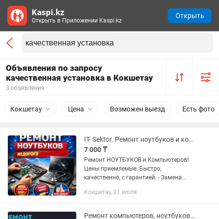
Kaspi.kz
Открыть
Открыть в Приложении Kaspi.kz
Объявления по запросу
качественная установка в Кокшетау
3 объявления
Кокшетау
Цена
Возможен выезд
Есть фото
IT- Sektor. Ремонт ноутбуков и компьютеров. Возможен выезд.
7 000 ₸
Ремонт НОУТБУКОВ и Компьютеров!
Цены приемлемые. Быстро,
качественно, с гарантией. - Замена
Экранов (МАТРИЦ) - Замена жестких
Кокшетау, 21 июля
дисков. - Замена клавиатур. - Замена и
ремонт корпуса ноутбука. -...
Ремонт компьютеров, ноутбуков, чистка, апгрейд, установка Windows