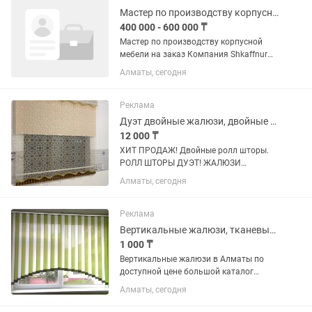
Мастер по производству корпусной мебели
400 000 - 600 000 ₸
Мастер по производству корпусной
мебели на заказ Компания Shkaffnur
(20 лет на рынке) приглашает в
Алматы, сегодня
команду опытных мастеров по
производству корпусной мебели. Если
вы хотите работать в стабильной...
Реклама
Дуэт двойные жалюзи, двойные тюлевые ролл-шторы
12 000 ₸
ХИТ ПРОДАЖ! Двойные ролл шторы.
РОЛЛ ШТОРЫ ДУЭТ! ЖАЛЮЗИ
двойные! Двойные тюлевые жалюзи
Алматы, сегодня
Дуэт! Качественные турецкие ткани!
Индивидуально по Вашим размерам.
Выезд на замер бесплатно! Доставка
Реклама
и...
Вертикальные жалюзи, тканевые жалюзи
1 000 ₸
Вертикальные жалюзи в Алматы по
доступной цене большой каталог
тканей обработанных анти пыль анти
Алматы, сегодня
пожар работаем быстро и качественно
без перерыва и выходных замер