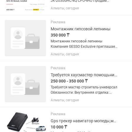
JK-2030GHC-4Q СРОЧНО Продам
НОВУЮ в упаковке за 350 000тг.
Алматы, сегодня
Одноигольную Надежную швейную
машину челночного стежка с плоской
платформой, верхним (лапка-перетоп)
Реклама
и...
Монтажник гипсовой лепнины
350 000 ₸
Монтажник гипсовой лепнины
Компания GESSO Exclusive приглашает
на работу монтажника гипсовой
Алматы, сегодня
лепнины. Обязанности: Монтаж
гипсовых изделий (карнизы, молдинги,
панели, декоративные элементы). ...
Реклама
Требуется хаусмастер помощьник по хозяйству.
250 000 - 350 000 ₸
Требуется мастер строитель-универсал
Обязанности: Внутренняя отделка:
качественный левкас, малярные
Алматы, сегодня
работы. Сантехника: монтаж систем,
разводка труб, установка приборов.
Электрика: разводка...
Реклама
Gps трекер навигатор мопеды,машины,грузовые,расход топлива,блокир.двигателя
10 000 ₸