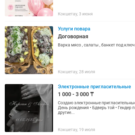
Кокшетау, 3 июня
Услуги повара
Договорная
Варка мясо , салаты , банкет под ключ
Кокшетау, 28 июля
Электронные пригласительные
1 000 - 3 000 ₸
Создаю электронные пригласительные на любые меропр
День рождения • Бдверь той • Гендер 
другие...
Кокшетау, 19 июля