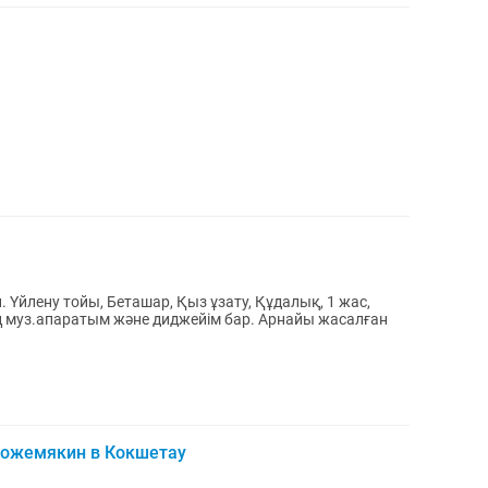
ас,
Кожемякин в Кокшетау