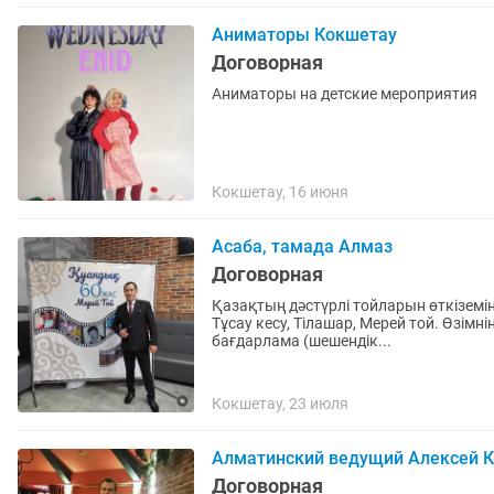
Аниматоры Кокшетау
Договорная
Аниматоры на детские мероприятия
Кокшетау, 16 июня
Асаба, тамада Алмаз
Договорная
Қазақтың дәстүрлі тойларын өткіземін. Үйлену тойы, Беташар, Қыз ұзату, Құдалық, 1 ж
Тұсау кесу, Тілашар, Мерей той. Өзімнің муз.апаратым және диджейім бар. Арнайы жасалған
бағдарлама (шешендік...
Кокшетау, 23 июля
Алматинский ведущий Алексей 
Договорная