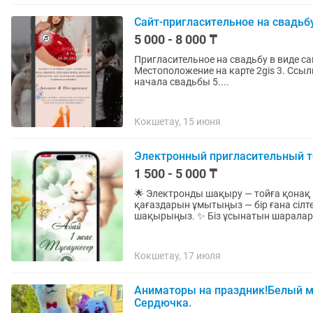
Сайт-пригласительное на свадьбу
5 000 - 8 000 ₸
Пригласительное на свадьбу в виде са
Местоположение на карте 2gis 3. Ссылк
начала свадьбы 5....
Кокшетау, 15 июня
Электронный пригласительный т
1 500 - 5 000 ₸
🌟 Электронды шақыру — тойға қонақ шақыр
қағаздарын ұмытыңыз — бір ғана сіл
шақырыңыз. ✨ Біз ұсынатын шаралар:
Кокшетау, 17 июля
Аниматоры на праздник!Белый м
Сердючка.