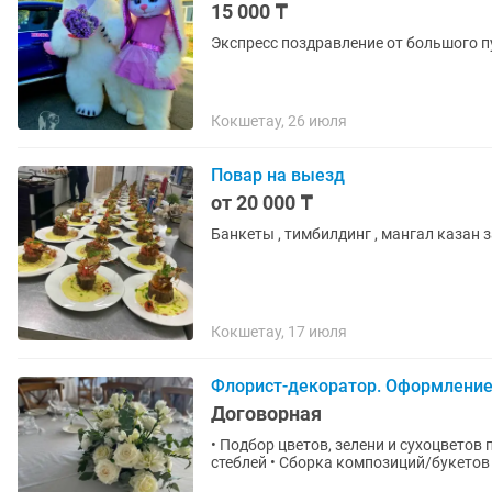
15 000 ₸
Экспресс поздравление от большого п
Кокшетау, 26 июля
Повар на выезд
от 20 000 ₸
Банкеты , тимбилдинг , мангал казан 
Кокшетау, 17 июля
Флорист-декоратор. Оформление
Договорная
• Подбор цветов, зелени и сухоцветов под мероприятие