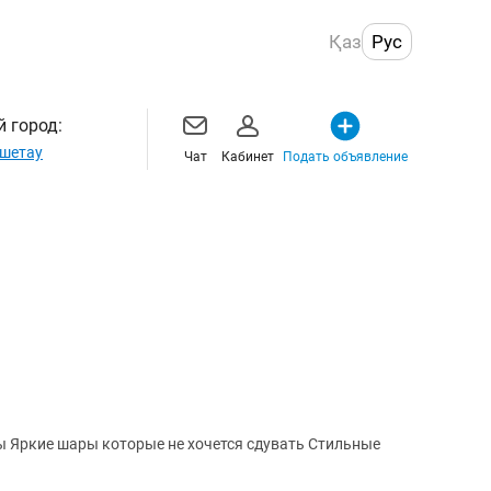
Қаз
Рус
 город:
шетау
Чат
Кабинет
Подать объявление
ие шары которые не хочется сдувать Стильные