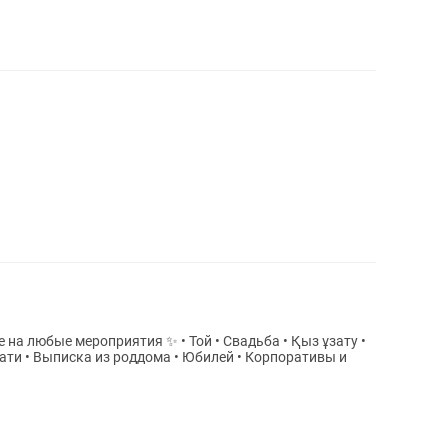
иятия ✨ • Той • Свадьба • Қыз ұзату •
пати • Выписка из роддома • Юбилей • Корпоративы и