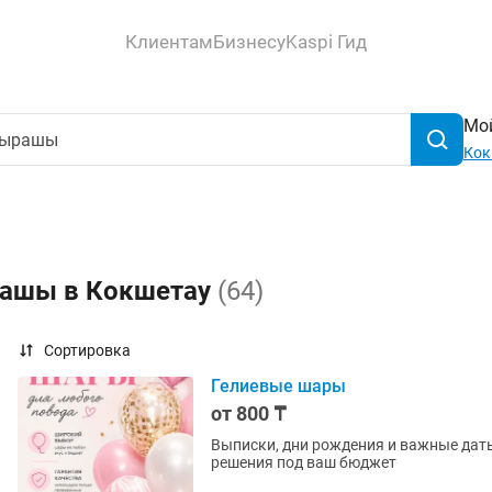
Клиентам
Бизнесу
Kaspi Гид
Мой
Кок
рашы в Кокшетау
(64)
Сортировка
Гелиевые шары
от 800 ₸
Выписки, дни рождения и важные даты Ярк
решения под ваш бюджет