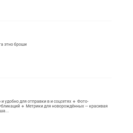
та этно броши
 и удобно для отправки в и соцсетях 🔹 Фото-
публикаций 🔹 Метрики для новорождённых — красивая
а...