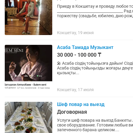
Приеду в Кокшетау и проведу любое т
_____________________________________ Рад приветствовать всех, кто занят подготовкой к
торжеству (свадьбе, юбилею, дню рожд
Кокшетау, 19 июня
Асаба Тамада Музыкант
30 000 - 100 000 ₸
🎤 Асаба сіздің тойыңызға дайын! Сіздің ең бақытты күніңіз — біздің басты жауапкершілігіміз!
Асаба сіздің тойыңызды жоғары деңгейде, ере
қызықты...
Кокшетау, 17 июля
Шеф повар на выезд
Договорная
Услуги шеф повара на выезд Банкеты любой сложности от 5 до 500 человек. Есть команда и
свое оборудование. Готовим любые ви
запеченного барана целиком....