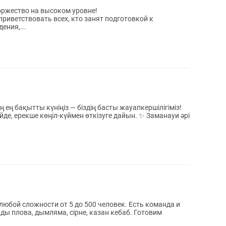
оржество на высоком уровне!
ения,...
кше көңіл-күймен өткізуге дайын. ✨ Заманауи әрі
ды плова, дымляма, сірне, казан кебаб. Готовим