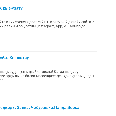
, кыз-узату
йта Какие услуги дает сайт 1. Красивый дизайн сайта 2.
и разным соц-сетям (instagram, app) 4. Таймер до
ойға Кокшетау
удың ең ыңғайлы жолы! Қағаз шақыру
теме арқылы не басқа мессенджерден қонақтарыңызды
 •...
едведь. Зайка. Чебурашка.Панда.Верка