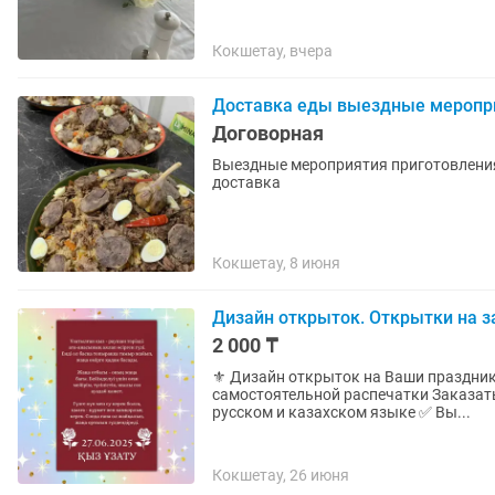
Кокшетау, вчера
Доставка еды выездные меропр
Договорная
Выездные мероприятия приготовления
доставка
Кокшетау, 8 июня
Дизайн открыток. Открытки на з
2 000 ₸
⚜️ Дизайн открыток на Ваши праздники
самостоятельной распечатки Заказать открытки можно абсолютно на любой повод. На
русском и казахском языке ✅ Вы...
Кокшетау, 26 июня