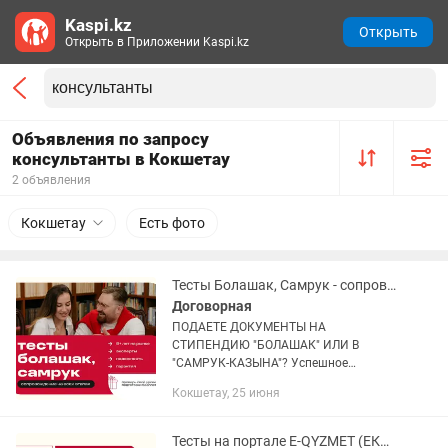
Kaspi.kz
Открыть
Открыть в Приложении Kaspi.kz
Объявления по запросу
консультанты в Кокшетау
2 объявления
Кокшетау
Есть фото
Тесты Болашак, Самрук - сопровождение на всех этапах
Договорная
ПОДАЕТЕ ДОКУМЕНТЫ НА
СТИПЕНДИЮ "БОЛАШАК" ИЛИ В
"САМРУК-КАЗЫНА"? Успешное
прохождение тестирования –
Кокшетау, 25 июня
ключевой шаг. Мы поможем
подготовиться к тестам, даже если они
проходят с прокторингом...
Тесты на портале E-QYZMET (ЕКЫЗМЕТ) - сопровождение на всех этапах