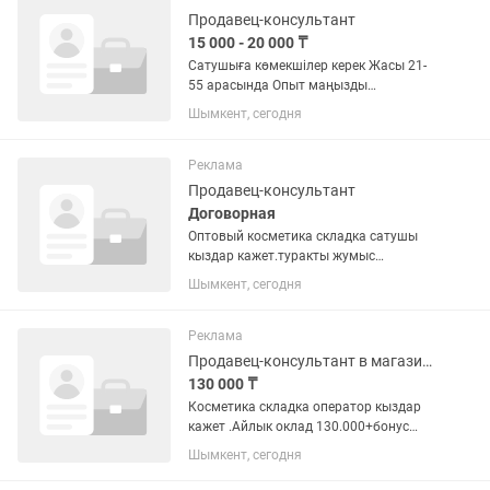
Продавец-консультант
15 000 - 20 000 ₸
Сатушыға көмекшілер керек Жасы 21-
55 арасында Опыт маңызды
емес,болмаса өзіміз үйретеміз Ақшасы
Шымкент, сегодня
аптасына немесе күніне беріледі
МАГАЗИН емес❌
Реклама
Продавец-консультант
Договорная
Оптовый косметика складка сатушы
кыздар кажет.туракты жумыс
жасайтын укыпты,уакытылы жумыска
Шымкент, сегодня
келетин адам керек.График 6/1
воскресенье демалыс 9:00-19:00 Обед
озимизден,айлык сатканына карай
Реклама
алады
Продавец-консультант в магазине
130 000 ₸
Косметика складка оператор кыздар
кажет .Айлык оклад 130.000+бонус
Жумыс уакыты 9:00-19:00 гарфик 6/1
Шымкент, сегодня
воскресенье демалыс.калган сурактар
бойынша номерине жазамыз