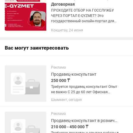
Договорная
ПРОХОДИТЕ ОТБОР НА ГОССЛУЖБУ
ЧЕРЕЗ ПОРТАЛ E-QYZMET? Это
государственный онлайн-портал для
массового подбора, где все этапы
Кокшетау, 24 июня
проходят дистанционно. Мы поможем
системно подготовиться ко всем
тестам и...
Вас могут заинтересовать
Реклама
Продавец-консультант
250 000 ₸
Требуется продавец консультант Опыт
не важно С 25 до 60 лет Офисная
работа
Шымкент, сегодня
Реклама
Продавец-консультант в розничном магазине
210 000 - 450 000 ₸