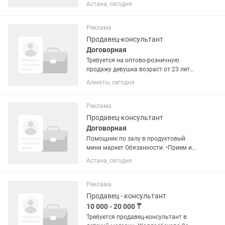
Требования к кандидату: •Интерес к
Астана, сегодня
чаю, культуре чаепития и
натуральным продуктам •Опыт работы
в продажах или рознице (желателен, но
Реклама
не...
Продавец-консультант
Договорная
Требуется на оптово-розничную
продажу девушка возраст от 23 лет
до40 лет в т.ц Байсат продажа
Алматы, сегодня
бижутерии и наручных часов Опыт
работы обязателен Знание казахский-
русский язык Нужна девушка на...
Реклама
Продавец-консультант
Договорная
Помощник по залу в продуктовый
мини маркет Обязанности: •Прием и
выкладка товара •Контроль сроков
Астана, сегодня
годности •Поддержание чистоты в зале
Требования: •Ответственность и
честность •Вежливость •Опыт...
Реклама
Продавец - консультант
10 000 - 20 000 ₸
Требуется продавец-консультант в