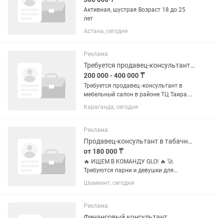
Активная, шустрая Возраст 18 до 25
лет
Астана, сегодня
Реклама
Требуется продавец-консультант в набитую точку. Магазин Грандстор 2
200 000 - 400 000 ₸
Требуется продавец -консультант в
мебельный салон в районе ТЦ Таира.
Салон функционирует 24-тый год.
Караганда, сегодня
Точка наработанная. Зарплата
сдельная:выход плюс + %. Заплата
выдаётся на руки или на карту как...
Реклама
Продавец-консультант в табачную компанию
от 180 000 ₸
🔥 ИЩЕМ В КОМАНДУ GLO! 🔥 🚀
Требуются парни и девушки для
работы в табачной компании с
Шымкент, сегодня
инновационными девайсами glo. 📍
Что мы предлагаем: • Удобный
сменный график: — с 10:00 до 14:00 или
Реклама
— с 16:00 до...
Финансовый консультант