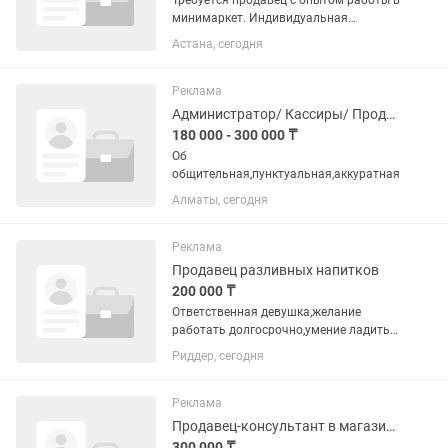
Требуется продавец с опытом работы в
минимаркет. Индивидуальная
материальная ответственность.
Астана, сегодня
Каждый продавец отвечает только за
свой отдел. Две недели работать с 9.00
до 22.00 часов. Две недели...
Реклама
Администратор/ Кассиры/ Продавец-консультанты
180 000 - 300 000 ₸
Об
общительная,пунктуальная,аккуратная
Алматы, сегодня
Реклама
Продавец разливных напитков
200 000 ₸
Ответственная девушка,желание
работать долгосрочно,умение ладить в
коллективе,пунктуальность
Риддер, сегодня
Реклама
Продавец-консультант в магазине одежды
300 000 ₸