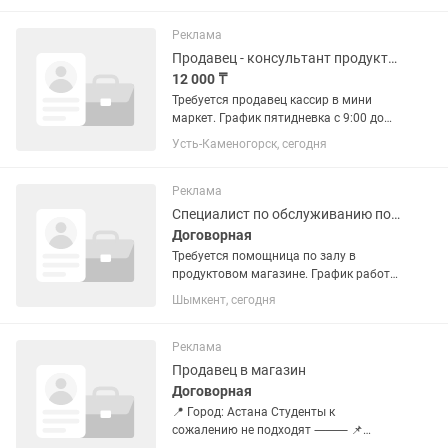
Требования: Ответственность и
пунктуальность Вежливость и...
Реклама
Продавец - консультант продуктов
12 000 ₸
Требуется продавец кассир в мини
маркет. График пятидневка с 9:00 до
20:00. Оплата 12000т в день
Усть-Каменогорск, сегодня
Реклама
Специалист по обслуживанию покупателей в магазине
Договорная
Требуется помощница по залу в
продуктовом магазине. График работы
с 09:00 до 21:00. Ответственность,
Шымкент, сегодня
чистоплотность
Реклама
Продавец в магазин
Договорная
📍 Город: Астана Студенты к
сожалению не подходят ⸻ 📌