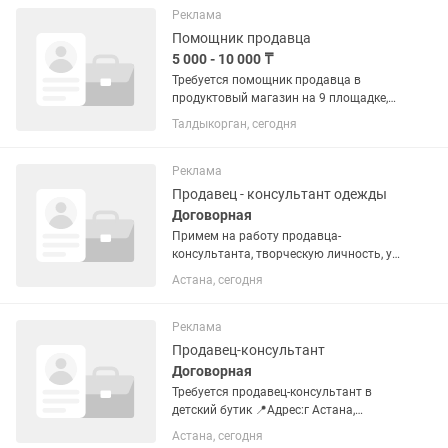
Реклама
Помощник продавца
5 000 - 10 000 ₸
Требуется помощник продавца в
продуктовый магазин на 9 площадке,
желательно девочки студентки
Талдыкорган, сегодня
Реклама
Продавец - консультант одежды
Договорная
Примем на работу продавца-
консультанта, творческую личность, у
которой есть тяга к рукоделию,
Астана, сегодня
девушку 30-45 лет, приятной
внешности, вежливую, шуструю,
порядочную, очень ответственную,
Реклама
аккуратную,...
Продавец-консультант
Договорная
Требуется продавец-консультант в
детский бутик 📍Адрес:г Астана,
ул.Тлендиева 15 График работы:10:00-
Астана, сегодня
21:00 Заработная плата:210тыс