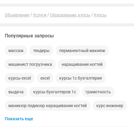
Объявления
Услуги
Образование, курсы
Курсы
Популярные запросы
массаж
тендеры
перманентный макияж
машинист погрузчика
наращивание ногтей
курсы excel
excel
курсы 1с бухгалтерия
выдача
курсы бухгалтеров 1с
грамотность
маникюр педикюр наращивание ногтей
курс инженер
Показать еще
бухгалтера для
рабочие специальности
курсы smm
kaspi
обучение специалистов