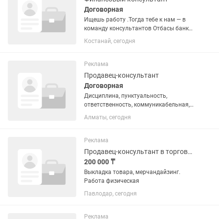
Договорная
Ищешь работу .Тогда тебе к нам — в
команду консультантов Отбасы банка
в Костанае! • Бесплатное обучение —
Костанай, сегодня
никаких "опыта нет — до свидания" •
Полный соцпакет и карьерный рост в
стабильном...
Реклама
Продавец-консультант
Договорная
Дисциплина, пунктуальность,
ответственность, коммуникабельная,
желание работать
Алматы, сегодня
Реклама
Продавец-консультант в торговом зале
200 000 ₸
Выкладка товара, мерчандайзинг.
Работа физическая
Павлодар, сегодня
Реклама