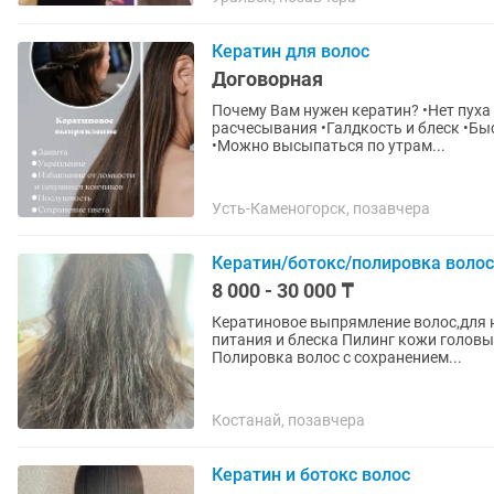
Кератин для волос
Договорная
Почему Вам нужен кератин? •Нет пуха и волн •Мягкость и шелковистость •Легкость
расчесывания •Галдкость и блеск •Быстрее сохнут от фена •Плотность волос •Нет спутывания
•Можно высыпаться по утрам...
Усть-Каменогорск, позавчера
Кератин/ботокс/полировка волос
8 000 - 30 000 ₸
Кератиновое выпрямление волос,для 
питания и блеска Пилинг кожи головы,для роста волос ,чувства легкости и уверенности
Полировка волос с сохранением...
Костанай, позавчера
Кератин и ботокс волос