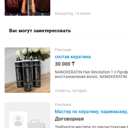
Кокшетау, 16 июля
Вас могут заинтересовать
Реклама
состав кератина
30 000 ₸
NANOKERATIN Hair Revolution 1 л Про
восстановления волос. NANOKERATIN H
для глубокого восстановления и...
Алматы, сегодня
Реклама
Мастер по кератину, парикмахер,
Договорная
Требуются мастера по реконструкции в