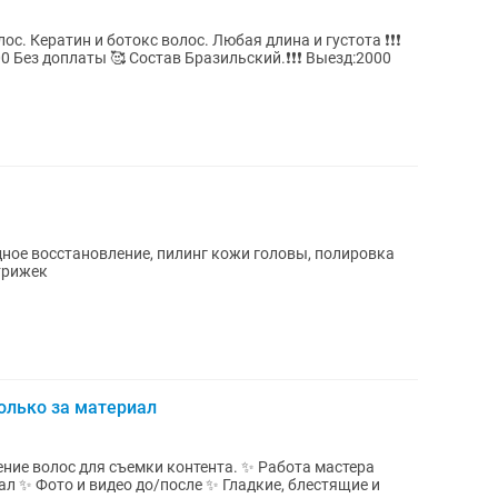
окс волос. Любая длина и густота ❗️❗️❗️
Кератин: 10000 Кератин и ботокс :12000 Без доплаты 🥰 Состав Бразильский.❗️❗️❗️ Выезд:2000
дное восстановление, пилинг кожи головы, полировка
трижек
олько за материал
 для съемки контента. ✨ Работа мастера
ал ✨ Фото и видео до/после ✨ Гладкие, блестящие и