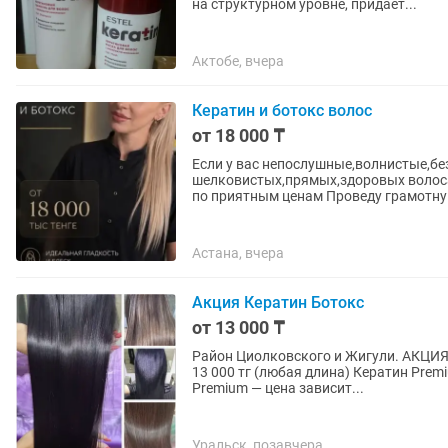
на структурном уровне, придает...
Актобе, вчера
Кератин и ботокс волос
от 18 000 ₸
Если у вас непослушные,волнистые,б
шелковистых,прямых,здоровых волосах
по приятным ценам Проведу грамотну
Астана, вчера
Акция Кератин Ботокс
от 13 000 ₸
Район Циолковского и Жигули. АКЦИЯ! Кератин — 13 000 тг (любая длина) Ботокс для воло
13 000 тг (любая длина) Кератин Premium — цена зависит от длины волос. Органопластика
Premium — цена зависит...
Уральск, позавчера