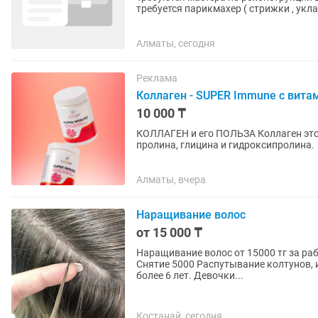
требуется парикмахер ( стрижки , укла
встрече.
Алматы, сегодня
Реклама
Коллаген - SUPER Immune с вит
10 000 ₸
КОЛЛАГЕН и его ПОЛЬЗА Коллаген это нерастворимый белок, состоит из трех аминокислот:
пролина, глицина и гидроксипролина. Благодаря коллагену ткани становятся прочными,
упругими и легко поддаются...
Алматы, вчера
Наращивание волос
от 15 000 ₸
Наращивание волос от 15000 тг за работу 100гр. Коррекция (снятие
Снятие 5000 Распутывание колтунов, 
более 6 лет. Девочки...
Костанай, сегодня