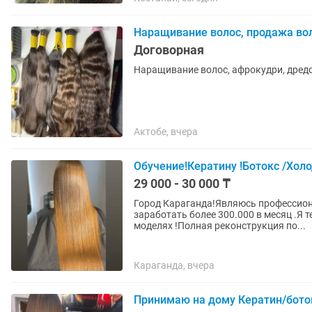
Наращивание волос, продажа вол
Договорная
Наращивание волос, афрокудри, дред
Актобе, вчера
Обучение!Кератину !Ботокс /Холо
29 000 - 30 000 ₸
Город Караганда!Являюсь профессио
заработать более 300.000 в месяц .Я т
моделях !Полная реконструкция по...
Караганда, вчера
Принимаю на дому Кератин/бото