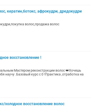
ос, кератин,ботокс, афрокудри, дредокудри
окудри,покупка волос,продажа волос
дное восстановление !
нальным Мастером реконструкции волос 👑Хочешь
ебя научу .Базовый курс с 0 !Практика ,отработка на
кс/холодное восстановление волос