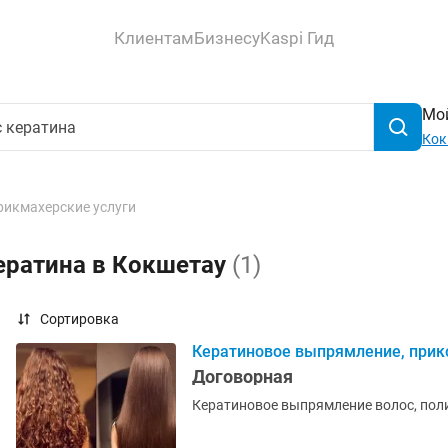
Клиентам
Бизнесу
Kaspi Гид
Мой
Кок
рикмахерские услуги
ератина в Кокшетау
(1)
Сортировка
Кератиновое выпрямление, прико
Договорная
Кератиновое выпрямление волос, пол