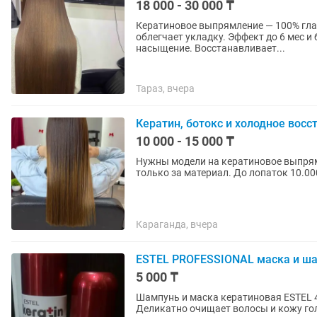
18 000 - 30 000 ₸
Кератиновое выпрямление — 100% глад
облегчает укладку. Эффект до 6 мес и более Ботокс для волос — мощное у
насыщение. Восстанавливает...
Тараз, вчера
Кератин, ботокс и холодное восс
10 000 - 15 000 ₸
Нужны модели на кератиновое выпрямл
только за материал. До лопаток 10.00
Караганда, вчера
ESTEL PROFESSIONAL маска и ша
5 000 ₸
Шампунь и маска кератиновая ESTEL 400 мл шампунь 5000 тн 300 мл маска 5000 тн
Деликатно очищает волосы и кожу го