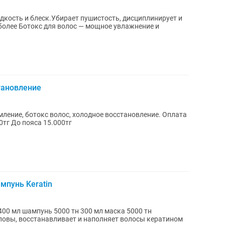
кость и блеск.Убирает пушистость, дисциплинирует и
влажнение и
тановление
ение, ботокс волос, холодное восстановление. Оплата
0тг До пояса 15.000тг
мпунь Keratin
ловы, восстанавливает и наполняет волосы кератином