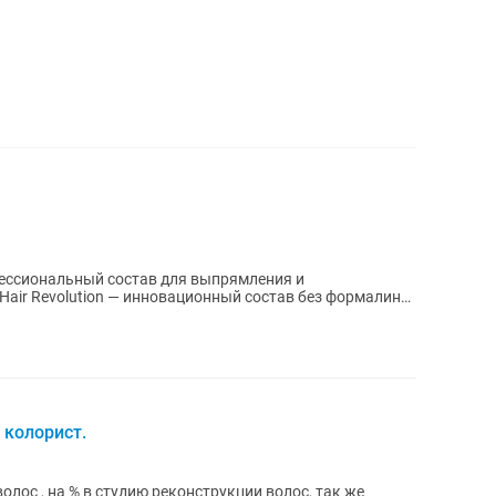
фессиональный состав для выпрямления и
air Revolution — инновационный состав без формалина
 колорист.
олос , на % в студию реконструкции волос, так же