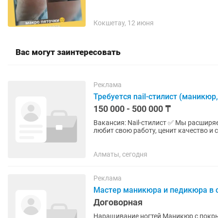
Кокшетау, 12 июня
Вас могут заинтересовать
Реклама
Требуется nail-стилист (маникю
150 000 - 500 000 ₸
Вакансия: Nail-стилист ✅ Мы расширяем команду и ищем опытного nail-стилиста, который
любит свою работу, ценит качество и
сервиса. Что предстоит...
Алматы, сегодня
Реклама
Мастер маникюра и педикюра в 
Договорная
Наращивание ногтей Маникюр с покрытием (Педикюр) Высокое качество и скорость работы