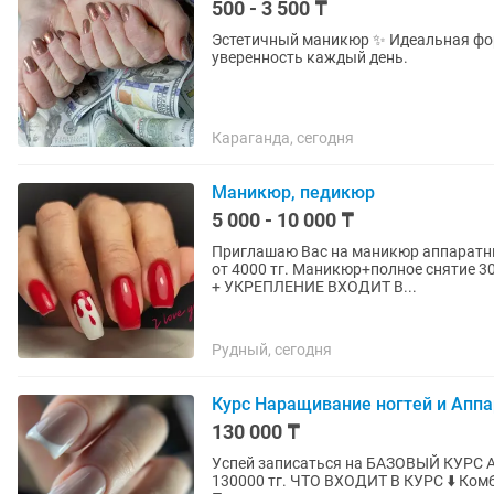
500 - 3 500 ₸
Эстетичный маникюр ✨ Идеальная фор
уверенность каждый день.
Караганда, сегодня
Маникюр, педикюр
5 000 - 10 000 ₸
Приглашаю Вас на маникюр аппаратны
от 4000 тг. Маникюр+полное снятие 3000 Наращивание от 8000 СНЯТИЕ СТАРОГО МА
+ УКРЕПЛЕНИЕ ВХОДИТ В...
Рудный, сегодня
Курс Наращивание ногтей и Апп
130 000 ₸
Успей записаться на БАЗОВЫЙ КУРС Аппаратный маникюр + Наращивание ногтей 10дней -
130000 тг. ЧТО ВХОДИТ В КУРС ⬇️ Комбинированный маникюр Укрепление ногтевой пластины