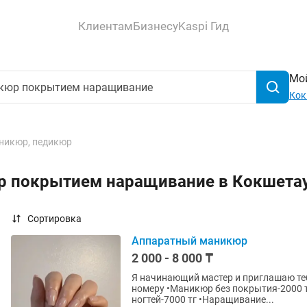
Клиентам
Бизнесу
Kaspi Гид
Мой
Кок
никюр, педикюр
юр покрытием наращивание в Кокшета
Сортировка
Аппаратный маникюр
2 000 - 8 000 ₸
Я начинающий мастер и приглашаю тебя на 
номеру •Маникюр без покрытия-2000 тг •Маникюр с покрытием-5000mг •Наращивание
ногтей-7000 тг •Наращивание...