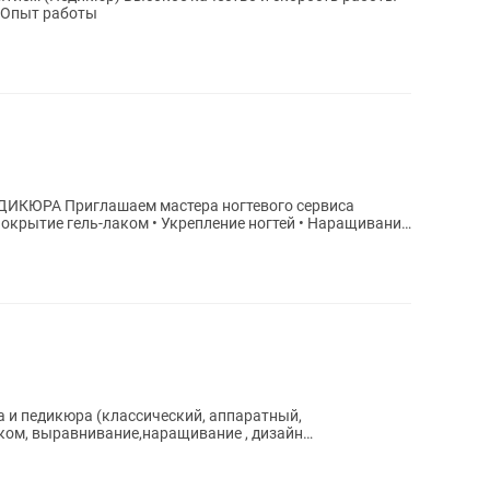
Соблюдения чистоты в рабочем месте Опыт работы
тевого сервиса
 и педикюра (классический, аппаратный,
ком, выравнивание,наращивание , дизайн
оты от 6 месяцев...