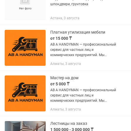
шпон,двери, грунтовка
Астана, 3 августа
Платная утилизация мебели
от 15 000 ₸
AB A HANDYMAN — профессиональный
сервис для частных лиц и
коммерческих предприятий. Мы
обеспечиваем инженерный подход к
Алматы, 3 августа
задачам любой сложности. Работаем
круглосуточно (24/7). НАШ ПАКЕТ
УСЛУГ: 🏠...
Мастер на дом
от 5 000 ₸
AB A HANDYMAN — профессиональный
сервис для частных лиц и
коммерческих предприятий. Мы
обеспечиваем инженерный подход к
Алматы, 3 августа
задачам любой сложности. Работаем
круглосуточно (24/7). НАШ ПАКЕТ
УСЛУГ: 🏠...
Лестницы на заказ
1 500 000 - 3 000 000 ₸