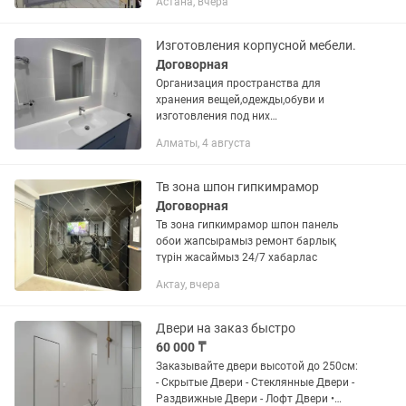
Астана, вчера
материалами лдсп, мдф, шпон и т.д.
Выезд на замер бесплатный. Если...
Изготовления корпусной мебели.
Договорная
Организация пространства для
хранения вещей,одежды,обуви и
изготовления под них
шкафов,комодов,гардероба по
Алматы, 4 августа
индивидуальному заказу, любой
сложности. Современные технологии и
материалы...
Тв зона шпон гипкимрамор
Договорная
Тв зона гипкимрамор шпон панель
обои жапсырамыз ремонт барлық
түрін жасаймыз 24/7 хабарлас
Актау, вчера
Двери на заказ быстро
60 000 ₸
Заказывайте двери высотой до 250см:
- Скрытые Двери - Стеклянные Двери -
Раздвижные Двери - Лофт Двери •