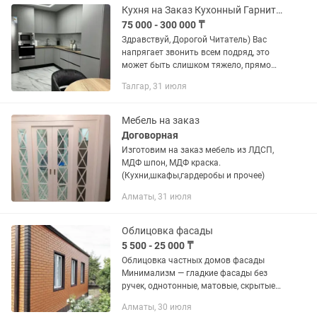
Кухня на Заказ Кухонный Гарнитур Мебель Цены Недорого Дизайн в Подарок Фото
75 000 - 300 000 ₸
Здравствуй, Дорогой Читатель) Вас
напрягает звонить всем подряд, это
может быть слишком тяжело, прямо
сейчас мы сделаем то, что вы Желаете
Талгар, 31 июля
качественно с гарантией) Все условия...
Мебель на заказ
Договорная
Изготовим на заказ мебель из ЛДСП,
МДФ шпон, МДФ краска.
(Кухни,шкафы,гардеробы и прочее)
Алматы, 31 июля
Облицовка фасады
5 500 - 25 000 ₸
Облицовка частных домов фасады
Минимализм — гладкие фасады без
ручек, однотонные, матовые, скрытые
петли. Современный лофт —
Алматы, 30 июля
текстурный шпон, чёрные рамки,