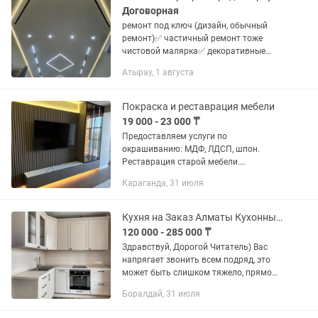
Договорная
ремонт под ключ (дизайн, обычный
ремонт)✅ частичный ремонт тоже
чистовой малярка✅ декоративные
штукатурки, мокрый шёлк,леонардо
Атырау, 1 августа
жагамыз ✅ кафель 45 градуспен
любой сложността жабыстырамыз ✅
гибкий...
Покраска и реставрация мебели
19 000 - 23 000 ₸
Предоставляем услуги по
окрашиванию: МДФ, ЛДСП, шпон.
Реставрация старой мебели.
Производится эмалями итальянского
Караганда, 31 июля
производства.
Кухня на Заказ Алматы Кухонный Гарнитур Под Фото Дизайн в Подарок
120 000 - 285 000 ₸
Здравствуй, Дорогой Читатель) Вас
напрягает звонить всем подряд, это
может быть слишком тяжело, прямо
сейчас мы сделаем то, что вы Желаете
Боралдай, 31 июля
качественно с гарантией) Все условия...