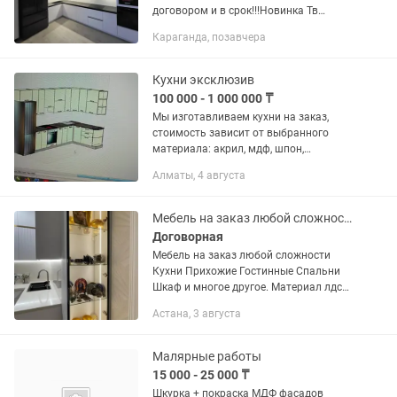
договором и в срок!!!Новинка Тв
зоны,межкомнатные двери из
Караганда, позавчера
натурального шпона нестандартной
высоты ! .Полный цикл производства!
Каспи...
Кухни эксклюзив
100 000 - 1 000 000 ₸
Мы изготавливаем кухни на заказ,
стоимость зависит от выбранного
материала: акрил, мдф, шпон,
крашенные фасады, лдсп. Замер
Алматы, 4 августа
бесплатно, по вашим размерам по
вашему пожеланию. Стоитмость
зависит от...
Мебель на заказ любой сложности.
Договорная
Мебель на заказ любой сложности
Кухни Прихожие Гостинные Спальни
Шкаф и многое другое. Материал лдсп,
мдф, плёнка, шпон, краска, столешницы
Астана, 3 августа
искусственный камень.
Малярные работы
15 000 - 25 000 ₸
Шкурка + покраска МДФ фасадов