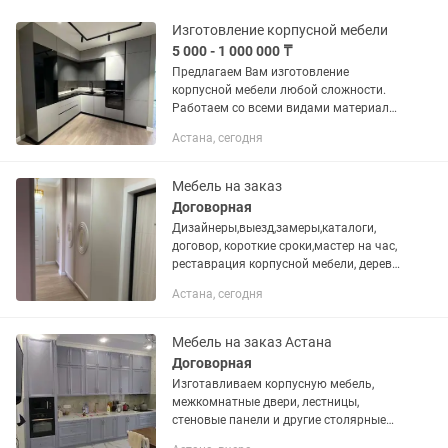
Изготовление корпусной мебели
5 000 - 1 000 000 ₸
Предлагаем Вам изготовление
корпусной мебели любой сложности.
Работаем со всеми видами материала.
ЛДСП МДФ в краске МДФ в шпоне МДФ
Астана, сегодня
в пленке Подскажем ,на чем можно
сэкономить, а где лучше...
Мебель на заказ
Договорная
Дизайнеры,выезд,замеры,каталоги,
договор, короткие сроки,мастер на час,
реставрация корпусной мебели, дерево
металл,шпон,
Астана, сегодня
краска,пленка,ЛДСП,Kaspi Red, credit 💳
рассрочка.
Мебель на заказ Астана
Договорная
Изготавливаем корпусную мебель,
межкомнатные двери, лестницы,
стеновые панели и другие столярные
изделия на заказ. Работаем со всеми