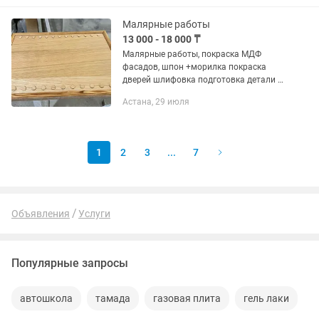
графит, металл. Скандинавский —
белые,...
Малярные работы
13 000 - 18 000 ₸
Малярные работы, покраска МДФ
фасадов, шпон +морилка покраска
дверей шлифовка подготовка детали к
покраски принимаем заказы
Астана, 29 июля
1
2
3
...
7
Объявления
Услуги
Популярные запросы
автошкола
тамада
газовая плита
гель лаки