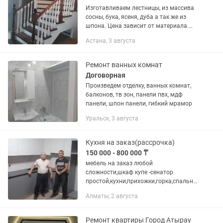
Изготавливаем лестницы, из массива
сосны, бука, ясеня, дуба а так же из
шпона. Цена зависит от материала.
Расчет цены делаем по вашим видео и
Астана, 3 августа
фото
Ремонт ванных комнат
Договорная
Произведем отделку, ванных комнат,
балконов, тв зон, панели пвх, мдф
панели, шпон панели, гибкий мрамор
Уральск, 3 августа
Кухня на заказ(рассрочка)
150 000 - 800 000 ₸
мебель на заказ любой
сложности,шкаф купе -сенатор
простой,кухни,прихожки,горка,спальня
и м.д.материал лдсп,акрил,шпон
Алматы, 2 августа
,крашенный, гарантия качество и в
кратчашие сроки.рассрочка
Ремонт квартиры Город Атырау