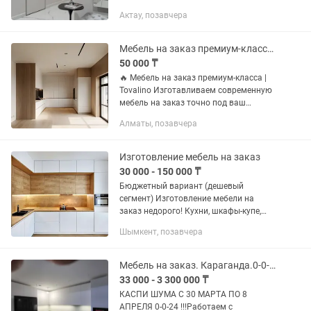
Каркас и основа дверей полностью из
Актау, позавчера
древесины сосны. • Покрытие двери
ПВХ ШПОН (Германия) /...
Мебель на заказ премиум-класса Tovalino
50 000 ₸
🔥 Мебель на заказ премиум-класса |
Tovalino Изготавливаем современную
мебель на заказ точно под ваш
интерьер, размеры и бюджет. Что мы
Алматы, позавчера
делаем: ✔ Кухни на заказ ✔ Шкафы,
гардеробные ✔ Прихожие ✔...
Изготовление мебель на заказ
30 000 - 150 000 ₸
Бюджетный вариант (дешевый
сегмент) Изготовление мебели на
заказ недорого! Кухни, шкафы-купе,
тумбы, детские, прихожие. Доступные
Шымкент, позавчера
цены, быстрые сроки, замер бесплатно!
Поможем подобрать материалы...
Мебель на заказ. Караганда.0-0-24
33 000 - 3 300 000 ₸
КАСПИ ШУМА С 30 МАРТА ПО 8
АПРЕЛЯ 0-0-24 !!!Работаем с