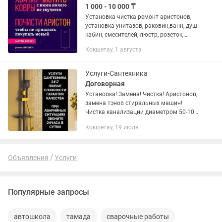
1 000 - 10 000 ₸
Установка чистка ремонт аристонов,
установка унитазов, раковин,ванн, душ
кабин, смесителей, люстр, розеток,
шкафов, карниз. Замена труб, стояков
Кокшетау, 1 августа
водопровода, канализации, отопления,
замена и чистка...
Услуги-Сантехника
Договорная
Установка! Замена! Чистка! Аристонов,
замена тэнов стиральных машин!
Чистка канализации диаметром 50-100
мм, ВИБРО Тросс 20 метро метров!
Кокшетау, 19 июля
Замена смесителей-кранов, раковин,
унитазов внутренности...
Объявления
Услуги
Популярные запросы
автошкола
тамада
сварочные работы