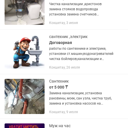
Чистка канализации ,аристонов
замена стояков водопровода
установка замена счетчиков
смесителей установка ванн, унитаза
Кокшетау, 3 июня
раковин замена батарейка на смс не
всегда есть время пишите
сантехник ,электрик
Договорная
работы по сантехнике и электрике,
установки ст.машин,водонагревателей
чистка бойлеров,канализации и
др.работы
Кокшетау, 26 июля
Сантехник
от 5 000 ₸
Замена канализации, установка
раковины, моек, сан узла, чистка труб,
замена и установка насосов на
скважину, замена отопительных
Кокшетау, 9 июля
радиаторов
Муж на час