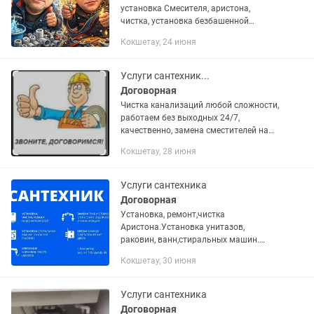
установка Смесителя, аристона,
чистка, установка безбашенной
системы, гарантия, замена радиатора
Кокшетау, 24 июня
отопления, писать , есть электрик, все
виды.монтаж водопровода ,...
Услуги сантехник...
Договорная
Чистка канализаций любой сложности,
работаем без выходных 24/7,
качественно, замена сместителей на
кухне и ванной.Звоните, раскажите что
Кокшетау, 28 июня
случилось и мы с Вами решим как
быть!🦸😎.
Услуги сантехника
Договорная
Установка, ремонт,чистка
Аристона.Установка унитазов,
раковин, ванн,стиральных машин.
Замена труб,стояков, водопровода,
Кокшетау, 30 июня
отопления, канализации. Замена
батарей отопления. Замена и
установка замков на...
Услуги сантехника
Договорная