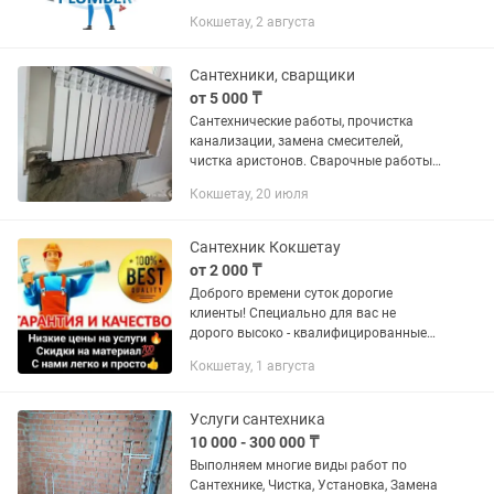
Водоснабжения под ключ;
Кокшетау, 2 августа
Канализация под ключ; Монтаж
канализации; Монтаж отопления;
Установка радиаторов...
Сантехники, сварщики
от 5 000 ₸
Сантехнические работы, прочистка
канализации, замена смесителей,
чистка аристонов. Сварочные работы.
Отопление, водопровод, канализация.
Кокшетау, 20 июля
Сантехник Кокшетау
от 2 000 ₸
Доброго времени суток дорогие
клиенты! Специально для вас не
дорого высоко - квалифицированные
специалисты с большим опытом,
Кокшетау, 1 августа
хорошей репутацией и с
профессиональными инструментами,
предоставляют свой...
Услуги сантехника
10 000 - 300 000 ₸
Выполняем многие виды работ по
Сантехнике, Чистка, Установка, Замена