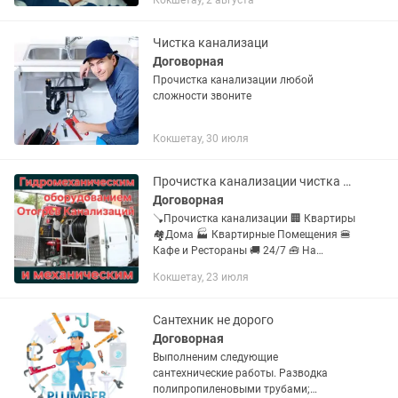
Кокшетау, 2 августа
Чистка канализаци
Договорная
Прочистка канализации любой
сложности звоните
Кокшетау, 30 июля
Прочистка канализации чистка труб Отогрев воды и канализации
Договорная
🪠Прочистка канализации 🏢 Квартиры
🏘Дома 🏭 Квартирные Помещения 🍔
Кафе и Рестораны 🚚 24/7 🧰 На
современном Немецком Оборудование
Кокшетау, 23 июля
Сантехник не дорого
Договорная
Выполненим следующие
сантехнические работы. Разводка
полипропиленовыми трубами;