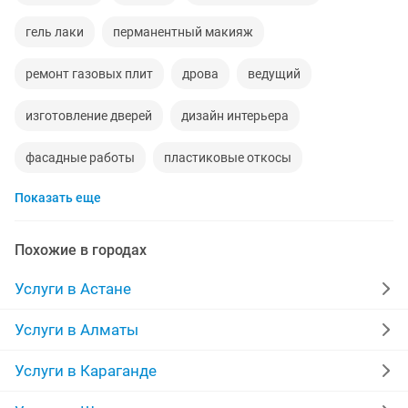
гель лаки
перманентный макияж
ремонт газовых плит
дрова
ведущий
изготовление дверей
дизайн интерьера
фасадные работы
пластиковые откосы
Показать еще
наращивание ногтей
левкас
самосвалы
изготовление окон
полы
круглосуточно
Похожие в городах
забор
сто
логопеды
штукатурка стен
Услуги в Астане
пассажирские перевозки
ниш
электрик
Услуги в Алматы
кладка кирпича
репетитор казахского языка
Услуги в Караганде