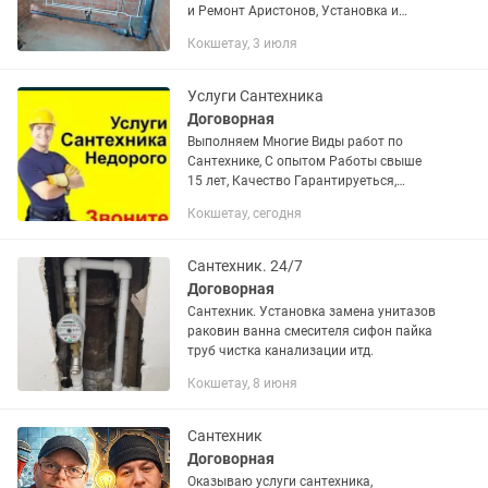
и Ремонт Аристонов, Установка и
Замена Стиральных и Посудомоечных
Кокшетау, 3 июля
Машин, Замена, Установка и Ремонт
Водопровода, Канализации,...
Услуги Сантехника
Договорная
Выполняем Многие Виды работ по
Сантехнике, С опытом Работы свыше
15 лет, Качество Гарантируеться,
Установка,Замена ,Чистка и Ремонт
Кокшетау, сегодня
Аристонов(Водонагревателей),Установ
ка Стиральных Машин,...
Сантехник. 24/7
Договорная
Сантехник. Установка замена унитазов
раковин ванна смесителя сифон пайка
труб чистка канализации итд.
Кокшетау, 8 июня
Сантехник
Договорная
Оказываю услуги сантехника,