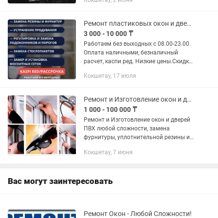
Кокшетау, 2 июня
уплотнителя Замена простого
открывания на сложный Установка
откосов! ...
Ремонт пластиковых окон и дверей
3 000 - 10 000 ₸
Работаем без выходных с 08.00-23.00.
Оплата наличными, безналичный
расчет, каспи ред. Низкие цены.Скидки
Выполняем качественный ремонт
Кокшетау, 17 июля
пластиковых окон,дверей. Замена
резины,фурнитуры.Устраняем...
Ремонт и Изготовление окон и дверей
1 000 - 100 000 ₸
Ремонт и Изготовление окон и дверей
ПВХ любой сложности, замена
фурнитуры, уплотнительной резины и
других материалов, устранение
Кокшетау, 7 июня
продувания, работа только с
профессиональным материалом.
Работаем...
Вас могут заинтересовать
Ремонт Окон - Любой Сложности!