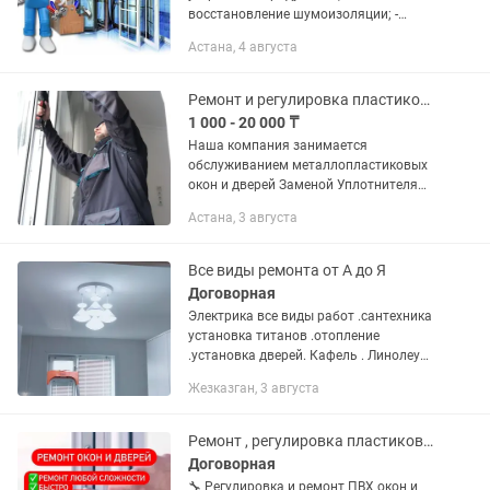
восстановление шумоизоляции; -
замена уплотнителя; - Замена
Астана, 4 августа
механизмов, поменяем простой на
сложный; - установим новые откосы,
пропеним и...
Ремонт и регулировка пластиковых окон
1 000 - 20 000 ₸
Наша компания занимается
обслуживанием металлопластиковых
окон и дверей Заменой Уплотнителя
(резины) Ручек и механизмов
Астана, 3 августа
Стеклопакет Подоконников Имеется
большой ассортимент фурнитуры для
окон...
Все виды ремонта от А до Я
Договорная
Электрика все виды работ .сантехника
установка титанов .отопление
.установка дверей. Кафель . Линолеум
.ламинат.плинтуса .натяжные потолки
Жезказган, 3 августа
2800 за .КВ . Панели пвх и МДФ. И
многое другое.
Ремонт , регулировка пластиковых окон и дверей
Договорная
🔧 Регулировка и ремонт ПВХ окон и