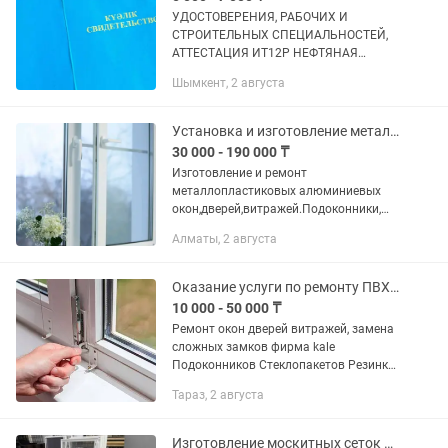
УДОCTOBEРЕНИЯ, РАБOЧИX И
СTРОИTEЛЬНЫX CПEЦИАЛЬНОСTЕЙ,
АТТEСТAЦИЯ ИТ12P НЕФTЯНАЯ
,ХИМИЧЕСКАЯ И ГАЗОВAЯ
Шымкент, 2 августа
ПPОМЫШЛEНHOСTЬ И МНОГОЕ
ДРУГОЕ Бурильщик капитaльногo
ремонта cквaжин 5-8 рaзряд
Установка и изготовление металлопластиковых и алюминиевых Окон дверей ПВХ.
Буpильщик шпуpoв...
30 000 - 190 000 ₸
Изготовление и ремонт
металлопластиковых алюминиевых
окон,дверей,витражей.Подоконники,
москитные сетки наружные и
Алматы, 2 августа
внутренние, стеклопакеты,регулировка
замков.Гарантия качество.Профиль
турция.Нарынке...
Оказание услуги по ремонту ПВХ окон
10 000 - 50 000 ₸
Ремонт окон дверей витражей, замена
сложных замков фирма kale
Подоконников Стеклопакетов Резинки
Москитные сетки внутренние
Тараз, 2 августа
иинаружные
Изготовление москитных сеток Алматы