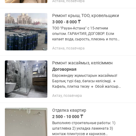
Астана, позавчера
пол электрический, Теплый пол от
отопление, Вынос...
Ремонт крыш, ТОО, кровельщики
3 000 - 8 000 ₸
ТОО "Рауан-Астана" с 15-летним
опытом. ГАРАНТИЯ, ДОГОВОР. Если
капает вода, сырость, плесень и потоп,
значит крыша потекла, срочно требует
Астана, позавчера
ремонт. Мы крышуем лет так
....надцать, все замеры сделаем...
Ремонт жасаймыз, келісіммен
Договорная
Еврожөндеу жұмыстарын жасаймыз!
Барлық түрі бар, бағасы келісімді. 🔹
Кафель, плитка төсеу 🔹 Обой жапсыру
🔹 Қабырға, төбе бояу (краска) 🔹
Актау, позавчера
Ламинат, линолеум, паркет төсеу 🔹
Есік орнату (ішкі, сыртқы) 🔹...
Отделка квартир
2 500 - 10 000 ₸
Выполняю строительные работы: 1)
шпатлевка 2) укладка ламината 3)
монтаж плинтусов и карнизов