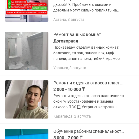
дверей! 🔧 Проблемы с окнами и
дверями могут сильно повлиять на
комфорт в вашем доме. Не дайте
Астана, 3 августа
сквознякам и шуму испортить ваше
настроение! Мы предлагаем...
Ремонт ванных комнат
Договорная
Произведем отделку, ванных комнат,
балконов, тв зон, панели пвх, мдф
панели, шпон панели, гибкий мрамор
Уральск, 3 августа
Ремонт и отделка откосов пластиковых окон
2 000 - 10 000 ₸
Ремонт и отделка откосов пластиковых
окон 🔧 Восстановление и замена
откосов ПВХ 🪟 Устранение трещин,
щелей, продувания ✨ Аккуратная
Караганда, 2 августа
отделка, чисто и качественно ⏱
Быстрое выполнение работ 💰
Доступные...
Обучение рабочим специальностям с удостоверением быстро и официально
5 000 - 7 000 ₸