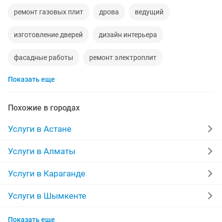
ремонт газовых плит
дрова
ведущий
изготовление дверей
дизайн интерьера
фасадные работы
ремонт электроплит
Показать еще
пластиковые откосы
мастер маникюра
наращивание ногтей
левкас
самосвалы
Похожие в городах
изготовление окон
логопеды
штукатурка стен
Услуги в Астане
ниш
электрик
кладка кирпича
бригада
Услуги в Алматы
репетитор казахского языка
каменщик
Услуги в Караганде
ремонт двигателя
химчистка
нарколог
Услуги в Шымкенте
Услуги в Актобе
автошколы
установка батарей
аристон
Показать еще