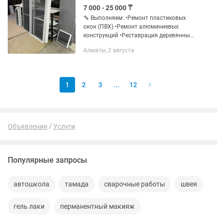
7 000 - 25 000 ₸
🔧 Выполняем: •Ремонт пластиковых
окон (ПВХ) •Ремонт алюминиевых
конструкций •Реставрация деревянных
окон •Регулировка створок и
Алматы, 2 августа
фурнитуры •Замена уплотнителей
•Устранение продувания и зазоров
•Замена...
1
2
3
...
12
Объявления
Услуги
Популярные запросы
автошкола
тамада
сварочные работы
швея
гель лаки
перманентный макияж