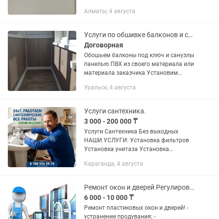
4)гипсокартон 5)покраска 6)
Алматы, 4 августа
штукатурка 7) мелко срочный
ремонт.8) утепление, гидроизоляция
9)монтаж...
Услуги по обшивке балконов и санузлов под ключ
Договорная
Обошьем балконы под ключ и санузлы
панелью ПВХ из своего материала или
материала заказчика Установим
внутренние пластиковые откосы на
Уральск, 4 августа
окна от 15.000 тенге Ремонт окон от
30000 тенге ,замена всех...
Услуги сантехника.
3 000 - 200 000 ₸
Услуги Сантехника Без выходных
НАШИ УСЛУГИ: Установка фильтров
Установка унитаза Установка
умывальника Установка "Тюльпана"
Караганда, 4 августа
Соединение трубы канализационной со
стояком Вывод труб под...
Ремонт окон и дверей Регулировка Замена уплотнителя
6 000 - 10 000 ₸
Ремонт пластиковых окон и дверей! -
устранение продувания; -