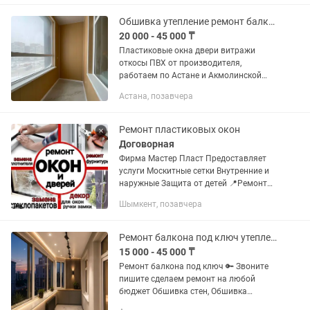
ремонту...
Обшивка утепление ремонт балкона лоджии ПВХ витражи окна двери перегородки
20 000 - 45 000 ₸
Пластиковые окна двери витражи
откосы ПВХ от производителя,
работаем по Астане и Акмолинской
области. _ Звоните или пишите, и
Астана, позавчера
получите БЕСПЛАТНЫЙ выезд
специалиста на замер! Работаем без
выходных У...
Ремонт пластиковых окон
Договорная
Фирма Мастер Пласт Предоставляет
услуги Москитные сетки Внутренние и
наружные Защита от детей 📍Ремонт
окон ПВХ 📍Замена прижимной резины
Шымкент, позавчера
Замена стеклопакетов 📍Установка и
утепление откосов,...
Ремонт балкона под ключ утепления обшивка гарантия
15 000 - 45 000 ₸
Ремонт балкона под ключ 🔑 Звоните
пишите сделаем ремонт на любой
бюджет Обшивка стен, Обшивка
потолка, Утепление в три слоя, Теплый