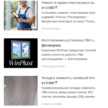
Ремонт и сервис пластиковых окон и дверей! Услуги мастера!
от 2 000 ₸
Установка и ремонт пластиковых окон
и дверей | Откосы | Регулировка |
Москитные сетки Дует из окна? Плохо
закрывается или перекосилось?
Актобе, вчера
Установим и быстро устраним
проблему. Опыт более 10...
Изготовление и установка ПВХ окон и дверей WinPlast
Договорная
Компания WinPlast предлагает полный
спектр услуги по работе с ПВХ
конструкциями: 🔹 Изготовление
пластиковых окон, балконов и
Павлодар, вчера
балконных групп 🔹 Установка
входных и межкомнатных дверей 🔹
Демонтаж и...
Укладка ламината, наливной пол
от 5 000 ₸
Профессиональная укладка ламината,
ПВХ-плитка, кварц винил плитка, SPC
плитка, линолеум, фанеру, OSB, панели
ПВХ, установка плинтуса и порогов,
Алматы, вчера
наливной пол и многое другое по