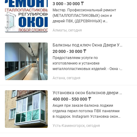
3 000 - 30 000 ₸
Мастер. Профессиональный ремонт
(МЕТАЛЛОПЛАСТИКОВЫХ) окон и
дверей ПВХ, (ДЕРЕВЯННЫХ) и
(АЛЮМИНИЙ) регулировка всех видов,
Алматы, сегодня
замена фурнитуры, ремонт замков.
Замена уплотнительных резин -
резина...
Балконы под ключ Окна Двери Установка Утепление Отделка
20 000 - 30 000 ₸
Предоставляем услуги по
изготовлению и установке
металлопластиковых изделий: - Окна -
Двери - Балконы - Входные группы -
Астана, сегодня
Балконные пары -Витражи
-Благоустройство балконов под ключ -
Работаем с...
Установка окон балконов двери ремонт окон
400 000 - 550 000 ₸
Акция при заказе балкона лоджии
отделка перил потолка ПВХ панелями
в подарок. Instagram Установка окон
балконов дверей , Утепление
Усть-Каменогорск, сегодня
шумоизоляция Город Усть-
каменогорск Выезд в регионы Риддер...