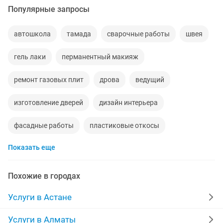
Популярные запросы
автошкола
тамада
сварочные работы
швея
гель лаки
перманентный макияж
ремонт газовых плит
дрова
ведущий
изготовление дверей
дизайн интерьера
фасадные работы
пластиковые откосы
Показать еще
мастер маникюра
наращивание ногтей
левкас
самосвалы
изготовление окон
круглосуточно
Похожие в городах
забор
логопеды
штукатурка стен
Услуги в Астане
пассажирские перевозки
ниш
электрик
Услуги в Алматы