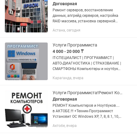
Договорная
Ремонт серверов, восстановление
данных, апгрейд серверов, настройка
RAID массива, установка серверной
операционной системы (Windows
Астана, сегодня
Server....), настройка сетевого
оборудования и прошивка: роутеры,...
Услуги Программиста
4 000 - 20 000 ₸
IT-СПЕЦИАЛИСТ | ПРОГРАММИСТ |
АВТО-ДИАГНОСТИКА | СТРАХОВАНИЕ |
СМАРТФОНЫ Компьютеры и ноутбуки:
• Переустановка Windows 7–11 •
Караганда, вчера
Установка драйверов, антивирусов и
прочее программ, принтеров •...
Услуги Программиста!Ремонт Компьютеров и Ноутбуков в АКТОБЕ!!!
Договорная
РЕМОНТ Компьютеров и Ноутбуков....
в АКТОБЕ.!!! +Техник-Программист
Установит ОС Windows XP, 7, 8, 8.1, 10,
11.!!! +Microsoft Office + Антивирусная
Актобе, вчера
защита + кодеки, аудио-видео
плееры,Установка...