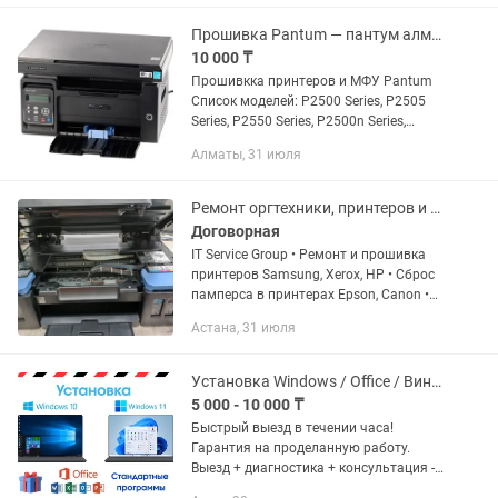
Восстановление бледной печати и...
Прошивка Pantum — пантум алматы принтеров и МФУ
10 000 ₸
Прошивкка принтеров и МФУ Pantum
Список моделей: P2500 Series, P2505
Series, P2550 Series, P2500n Series,
P2505n Series, P2550n Series, P2500w
Алматы, 31 июля
Series, P2500nw Series, P2200 Series,
P2200w Series,...
Ремонт оргтехники, принтеров и плоттеров
Договорная
IT Service Group • Ремонт и прошивка
принтеров Samsung, Xerox, НР • Сброс
памперса в принтерах Epson, Canon •
Прошивка принтеров Samsung, Xerox •
Астана, 31 июля
Тех. обслуживание оргтехники •
Диагностика...
Установка Windows / Office / Виндовс / Офис
5 000 - 10 000 ₸
Быстрый выезд в течении часа!
Гарантия на проделанную работу.
Выезд + диагностика + консультация -
БЕСПЛАТНО! Доброго времени суток.