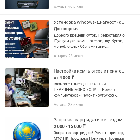
Canon • Прошивка принтеров Samsung,
Астана, 29 июля
Xerox • Заправка картриджей (ч/б,
цветные) • Тех....
Установка Windows/Диагностика/Ремонт/Чистка и Обслуживание/IT Услуги/Другое
Договорная
Доброго времени суток. Предоставляю
IT-услуги для компьютеров, ноутбуков,
моноблоков. • Обслуживание,
диагностика и ремонт . • Чистка от
Атырау, 28 июля
пыли, замена термопасты. • Установка
Виндовс Windows ( 7,...
Настройка компьютера и принтеров, Заправка картриджей, Прошивка телефона
от 4 000 ₸
Возможен выезд НЕПОЛНЫЙ
ПЕРЕЧЕНЬ МОИХ УСЛУГ: - Ремонт
компьютеров - Ремонт ноутбуков -
Установка Windows - Удаление вирусов
Астана, 28 июля
- Оптимизация операционной системы -
Установка SSD (твердотельного...
Заправка картриджей с выездом
2 000 - 15 000 ₸
Заправка картриджей Ремонт принтер,
МФУ, ПК Прошивка Принтера Продажа