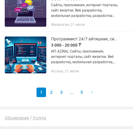
Сайты, приложения, интернет порталы,
сайт визитки. Веб разработка,
мобильная разработка, разработка
ботов и автоматизация. Разработка
Жезказган, 21 июля
API, Тестирование. Frontend, backend,
full stack, CMS...
Программист 24/7 айтишник, системный администратор
3 000 - 20 000 ₸
ИП AZIRAL Сайты, приложения,
интернет порталы, сайт визитки. Веб
разработка, мобильная разработка,
разработка ботов и автоматизация.
Астана, 21 июля
Разработка API, Тестирование.
Frontend, backend, full stack, CMS...
1
2
3
...
5
Объявления
Услуги