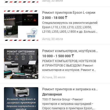
Актау, 30 июля
Опытный айтишник предоставляет
свои услуги на выезд или...
Ремонт принтеров Epson L-серии
2 000 - 18 000 ₸
Специализируюсь на ремонте моделей
Epson L110, L120, L210, L222, L3050,
L3150, L355, L805, L1800 и др. Большой
опыт, честные цены, индивидуальный
Актау, 30 июля
подход! Что делаю: Прочистка
печатающей головки...
Ремонт компьютеров, ноутбуков и принтеров.
10 000 - 1 500 000 ₸
РЕМОНТ КОМПЬЮТЕРОВ, НОУТБУКОВ
И ПРИНТЕРОВ С ВЫЕЗДОМ ! Ремонт
компьютеров и ноутбуков. Ремонт и
настройка принтеров Выезд по городу
Астана, 30 июля
и на дом Быстро, Качественно,
Доступно. Услуги: Установка...
Ремонт принтеров и заправка картриджей с выездом
Договорная
ТОО IT Service Group • Ремонт
принтеров и заправка картриджей •
Сброс памперса в принтерах Epson,