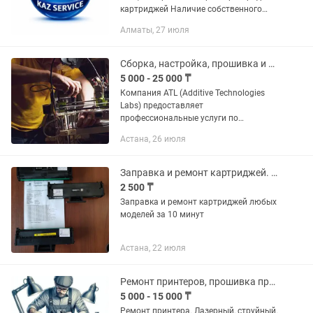
картриджей Наличие собственного
сервис центр Заключение договора
Алматы, 27 июля
Оплата по наличным и без наличным
Предоставление пакет...
Сборка, настройка, прошивка и обучение работе с любыми 3D-принтерами
5 000 - 25 000 ₸
Компания ATL (Additive Technologies
Labs) предоставляет
профессиональные услуги по
настройке и сборке 3D-принтеров
Астана, 26 июля
любого бренда: Ender, Anycubic, Bambu,
FlyingBear и др. 🔧 Что мы делаем:
Сборка...
Заправка и ремонт картриджей. Ремонт и прошивка принтеров.
2 500 ₸
Заправка и ремонт картриджей любых
моделей за 10 минут
Астана, 22 июля
Ремонт принтеров, прошивка принтера струйных лазерных.
5 000 - 15 000 ₸
Ремонт принтера. Лазерный, струйный.