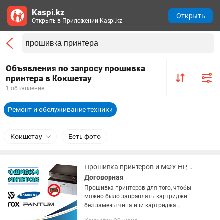
Kaspi.kz
Открыть
Открыть в Приложении Kaspi.kz
Объявления по запросу прошивка
принтера в Кокшетау
1 объявление
Ремонт и обслуживание техники
Кокшетау
Есть фото
Прошивка принтеров и МФУ HP, Samsung, Xerox, Pantum
Договорная
Прошивка принтеров для того, чтобы
можно было заправлять картриджи
без замены чипа или картриджа.
Список моделей: HP (Hewlett-Packard)