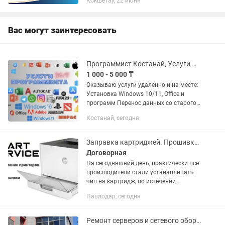
Кокшетау, 22 июня
HP Laser 107A / 107R - 8 000 тг. HP
Laser 107W - 8 000 тг. HP...
Вас могут заинтересовать
Программист Костанай, Услуги Программиста 24/7, ворд , office,windows и тд
1 000 - 5 000 ₸
Оказываю услуги удаленно и на месте:
Установка Windows 10/11, Office и
программ Перенос данных со старого
телефона на новый Установка
Костанай, сегодня
принтера и настройка драйверов
Настройка Android, root,...
Заправка картриджей. Прошивка принтеров HP, Samsung, Xerox, Pantum.
Договорная
На сегодняшний день, практически все
производители стали устанавливать
чип на картридж, по истечении
счетчика страниц в чипе требуется его
Павлодар, сегодня
замена или замена картриджа. Мы
предлагаем Вам произвести...
Ремонт серверов и сетевого оборудования в Сервисном Центре Лайн