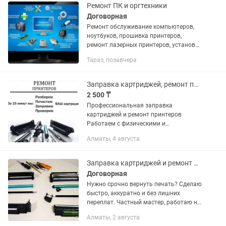
Ремонт ПК и оргтехники
Договорная
Ремонт обслуживание компьютеров,
ноутбуков, прошивка принтеров,
ремонт лазерных принтеров, установка
программ
Тараз, позавчера
Заправка картриджей, ремонт принтеров, с выездом
2 500 ₸
Профессиональная заправка
картриджей и ремонт принтеров
Работаем с физическими и
юридическими лицами. 📌 Наши
Алматы, 4 августа
услуги: ✔ Заправка лазерных
картриджей ✔ Продажа новых и
восстановленных картриджей ✔...
Заправка картриджей и ремонт принтеров с гарантией
Договорная
Нужно срочно вернуть печать? Сделаю
быстро, аккуратно и без лишних
переплат. Частный мастер, работаю на
репутацию. ✔ Качественная заправка
Алматы, 2 августа
лазерных картриджей ✔