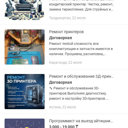
кондитерский принтер. Чистка, ремонт,
замена термопленки. Для струйных и
кондитерских, прочистка головки.
Талдыкорган, 22 июля
Калибровка, так же заправка
чернилами.
Ремонт принтеров
Договорная
Ремонт любой сложности, все
комплектующие и запчасти имеются в
наличии. Прошивка, расчиповка,
замена абсорбера ( памперса),
Караганда, 22 июля
обнуление счётчика абсорбера, печати.
Профилактические работы, для...
Ремонт и обслуживание 3Д-принтеров
Договорная
🔧 Ремонт и обслуживание 3D-
принтеров Выполняю диагностику,
ремонт и настройку 3D-принтеров.
Помогу устранить проблемы с
Астана, 22 июля
печатью, настроить оборудование и
вернуть принтеру стабильную работу.
🛠️ Что...
Программист на выезд айтишник системный администратор
3 000 - 19 000 ₸