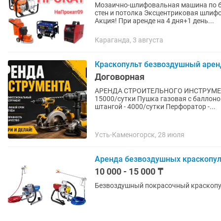
Мозаично-шлифовальная машина по бетону алмазная Жираф
стен и потолка Эксцентриковая шлифовальная машина Полир
Акция! При аренде на 4 дня+1 день...
Караганда, 3 августа
Краскопульт безвоздушный арен
Договорная
АРЕHДA CTРОИТЕЛЬНOГО ИHСТPУMEHТA И ОБOPУДOBAН
15000/сутки Пушка газовая с баллоно
штангой - 4000/сутки Перфоратор -...
Усть-Каменогорск, 28 июля
Аренда безвоздушных краскопул
10 000 - 15 000 ₸
Безвоздушный покрасочный краскопу