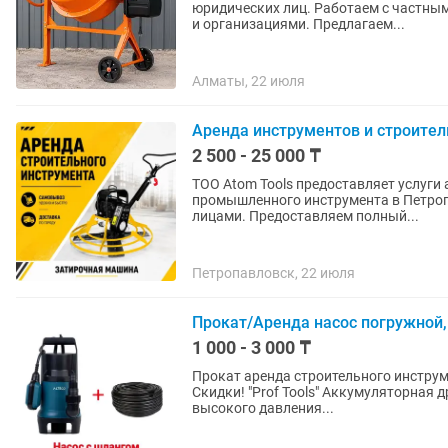
юридических лиц. Работаем с частны
и организациями. Предлагаем...
Алматы, 22 июля
Аренда инструментов и строител
2 500 - 25 000 ₸
ТОО Atom Tools предоставляет услуги 
промышленного инструмента в Петроп
лицами. Предоставляем полный...
Петропавловск, 22 июля
Прокат/Аренда насос погружной,
1 000 - 3 000 ₸
Прокат аренда строительного инструм
Скидки! "Prof Tools" Аккумуляторная дрель шуруповёрт CD 2110 Li X2 Кусторез Аппарат
высокого давления...