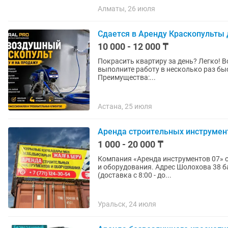
Алматы, 26 июля
Сдается в Аренду Краскопульты 
10 000 - 12 000 ₸
Покрасить квартиру за день? Легко! Возьмите в аренду безвоздушный окрасочный аппарат и
выполните работу в несколько раз быстрее, чем валиком. 
Преимущества:...
Астана, 25 июля
Аренда строительных инструмен
1 000 - 20 000 ₸
Компания «Аренда инструментов 07» о
и оборудования. Адрес Шолохова 38 база «Батыс Дилижанс» График работы с 9:00 - до 18:00
(доставка с 8:00 - до...
Уральск, 24 июля