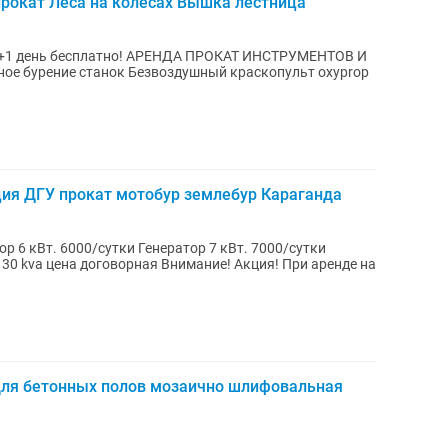
рокат Леса на колесах Вышка лестница
АРЕНДА ПРОКАТ ИНСТРУМЕНТОВ И
 бурение станок Безвоздушный краскопульт oxyprop
ция ДГУ прокат мотобур землебур Караганда
ор 6 кВт. 6000/сутки Генератор 7 кВт. 7000/сутки
ная Внимание! Акция! При аренде на
ля бетонных полов мозаично шлифовальная