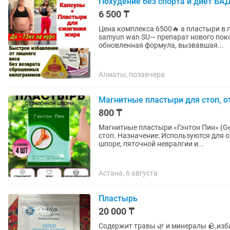
Похудение без спорта и диет БА
6 500 ₸
Цена комплекса 6500🔥 а пластыри в подарок 
samyun wan SU— препарат нового пок
обновленная формула, вызвавшая...
Алматы, позавчера
Магнитные пластыри для стоп, о
800 ₸
Магнитные пластыри «Гэнтон Пин» (Ge
стоп. Назначение: Используются для 
шпоре, пяточной невралгии и...
Астана, 6 августа
Пластырь
20 000 ₸
Содержит травы 🌿 и минералы 🪨,изба