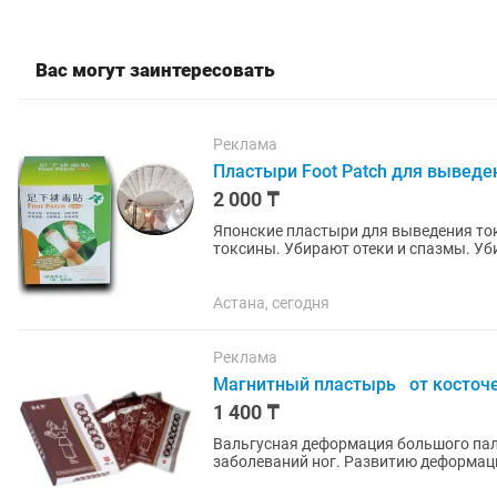
Вас могут заинтересовать
Реклама
Пластыри Foot Patch для выведе
2 000 ₸
Японские пластыри для выведения токси
токсины. Убирают отеки и спазмы. У
и повышают иммунитет....
Астана, сегодня
Реклама
Магнитный пластырь от косточе
1 400 ₸
Вальгусная деформация большого пал
заболеваний ног. Развитию деформац
подобранная обувь. Особенно это...