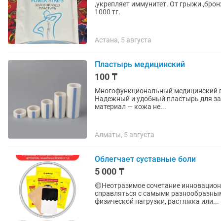
,укрепляет иммунитет. От грыжи ,бронх
1000 тг.
Астана, 5 августа
Пластырь медицинский
100 ₸
Многофункциональный медицинский пл
Надежный и удобный пластырь для з
материал — кожа не...
Алматы, 5 августа
Облегчает суставные боли
5 000 ₸
🟡Неотразимое сочетание инновацио
справляться с самыми разнообразным
физической нагрузки, растяжка или...