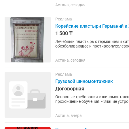
Астана, сегодня
Реклама
Корейские пластыри Германий и 
1 500 ₸
Лечебный пластырь с германием и хит
обезболивающее и противоопухолевое
иммунный статус организма, улучшает
Астана, сегодня
Реклама
Грузовой шиномонтажник
Договорная
Основные требования к шиномонтажнику: - Опыт работы (желательно от 1 
прохождение обучения. - Знание устройства колес, типов шин и дисков. - Умение работать с
шиномонтажным оборудованием...
Астана, вчера