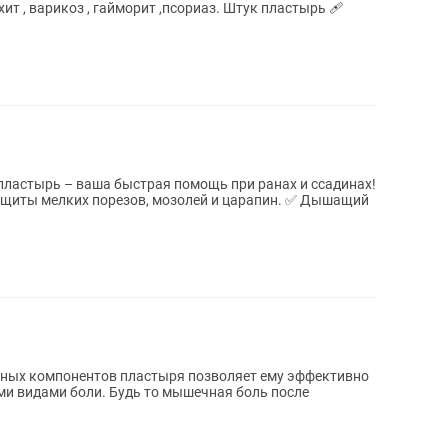
ит , варикоз , гайморит ,псориаз. Штук пластырь 🩹
астырь – ваша быстрая помощь при ранах и ссадинах!
ащиты мелких порезов, мозолей и царапин. ✅ Дышащий
нных компонентов пластыря позволяет ему эффективно
и видами боли. Будь то мышечная боль после