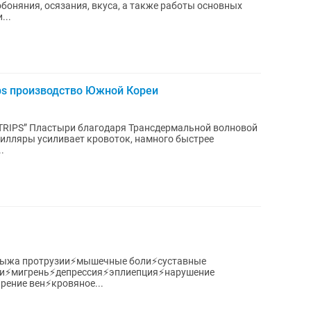
боняния, осязания, вкуса, а также работы основных
...
ips производство Южной Кореи
ной волновой
пилляры усиливает кровоток, намного быстрее
.
рыжа протрузии⚡мышечные боли⚡суставные
ли⚡мигрень⚡депрессия⚡эплиепция⚡нарушение
ение вен⚡кровяное...