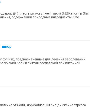
Д
 ( пластыри могут меняться) 💪🏻Капсулы Slim
оления, содержащий природные ингредиенты. Это
т шпор
nton Pin), предназначенные для лечения заболеваний
облегчения боли и снятия воспаления при пяточной
вление от боли , нормализация сна ,снижение стресса