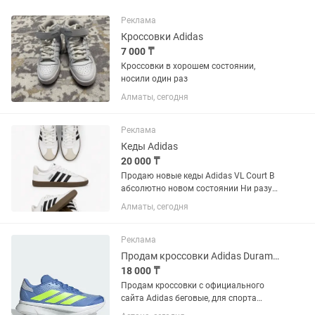
Реклама
Кроссовки Adidas
7 000 ₸
Кроссовки в хорошем состоянии,
носили один раз
Алматы, сегодня
Реклама
Кеды Adidas
20 000 ₸
Продаю новые кеды Adidas VL Court В
абсолютно новом состоянии Ни разу
не надевались Размер 42 Оригинал
Алматы, сегодня
Состояние 10/10 Продаю в 2 раза
дешевле магазинной цены Пишите,
звоните договоримся
Реклама
Продам кроссовки Adidas Duramo SL2
18 000 ₸
Продам кроссовки с официального
сайта Adidas беговые, для спорта
модель Duramo SL 2, заказаны из