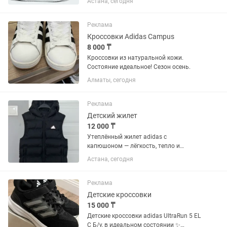
Астана, сегодня
Америки, пришел не тот размер размер
36-36,5 отдам ниже себестоимости
Реклама
Кроссовки Adidas Campus
8 000 ₸
Кроссовки из натуральной кожи.
Состояние идеальное! Сезон осень.
Алматы, сегодня
Реклама
Детский жилет
12 000 ₸
Утеплённый жилет adidas с
капюшоном — лёгкость, тепло и
комфорт каждый день! Стильный
Астана, сегодня
жилет adidas станет отличным
выбором для прохладной погоды.
Наполнитель из синтетического пуха
Реклама
эффективно...
Детские кроссовки
15 000 ₸
Детские кроссовки adidas UltraRun 5 EL
C Б/у, в идеальном состоянии ✨