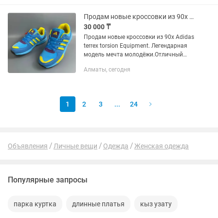
Продам новые кроссовки из 90х Adidas Terrex Torsion Equipment
30 000 ₸
Продам новые кроссовки из 90х Adidas
terrex torsion Equipment. Легендарная
модель мечта молодёжи.Отличный
новодел.В Германии цена от 299 евро
Алматы, сегодня
пошиты в Азии. С размером ошиблись
большие.
1
2
3
...
24
Объявления
Личные вещи
Одежда
Женская одежда
Популярные запросы
парка куртка
длинные платья
кыз узату