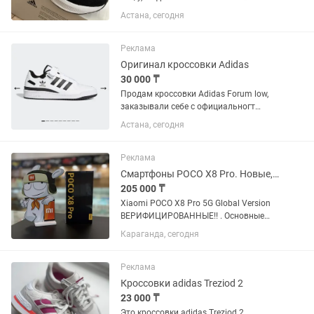
Оригинал adidas. Комфортная и лёгкая
Астана, сегодня
модель для активных детей.
Обеспечивают мягкую амортизацию и
удобную посадку стопы. Верх...
Реклама
Оригинал кроссовки Adidas
30 000 ₸
Продам кроссовки Adidas Forum low,
заказывали себе с официальногт
сайта, но не подошел размер.
Астана, сегодня
Реклама
Смартфоны POCO X8 Pro. Новые, оригинал. Гарантия 1 год. Караганда
205 000 ₸
Xiaomi POCO X8 Pro 5G Global Version
ВЕРИФИЦИРОВАННЫЕ!! . Основные
характеристики: - Экран: 6,59" AMOLED-
Караганда, сегодня
дисплей 1,5K, 120 Гц, сверхяркий -
Разрешение: 2756×1268 - Процессор:
Восьмиядерный CPU, до...
Реклама
Кроссовки adidas Treziod 2
23 000 ₸
Это кроссовки adidas Treziod 2,