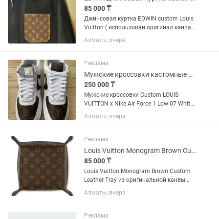
85 000 ₸
Джинсовая куртка EDWIN custom Louis
Vuitton ( использован оригинал канва )
Куртка EDWIN, вдохновленная
Алматы, вчера
классическими стилями рабочей
одежды, была изготовлена в Японии на
знаменитой фабрики Kaihara в...
Реклама
Мужские кроссовки кастомные LV x Nike Air Force 1 Low 07 White Gum
250 000 ₸
Мужские кроссовки Custom LOUIS
VUITTON x Nike Air Force 1 Low 07 White
Gum / DJ2739-100 Подробнее о товаре
Алматы, вчера
Размер: EUR 42 / US 8.5 / cm 26.5
оригинал канвас из сумки LOUIS
VUITTON Кроксы заказаны с...
Реклама
Louis Vuitton Monogram Brown Custom Leather Tray
85 000 ₸
Louis Vuitton Monogram Brown Custom
Leather Tray из оригинальной канвы
Louis Vuitton с монограммой станет
Алматы, вчера
идеальным аксессуаром для дома, где
можно хранить ключи, часы,
ювелирные изделия и многое...
Реклама