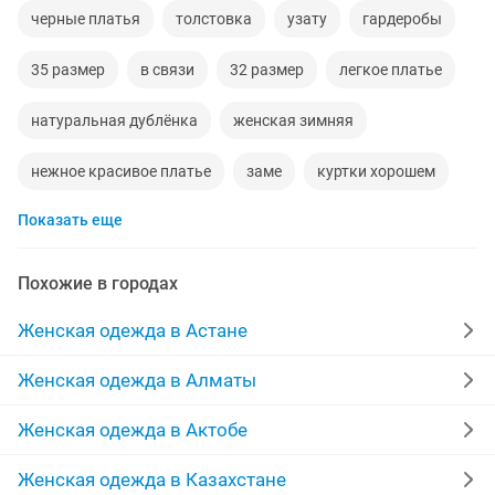
черные платья
толстовка
узату
гардеробы
35 размер
в связи
32 размер
легкое платье
натуральная дублёнка
женская зимняя
нежное красивое платье
заме
куртки хорошем
Показать еще
платье длиное
средний
платья абая
норковую шубу отличном
платья для элегантных
Похожие в городах
пальто 46 размер
куртка 42 размер
парные
Женская одежда в Астане
кофта для
пальто 44 46 размер
одежда для дома
Женская одежда в Алматы
германия
т 150
одежды хорошем
Женская одежда в Актобе
новые товары
срочно дешево
тиффани
Женская одежда в Казахстане