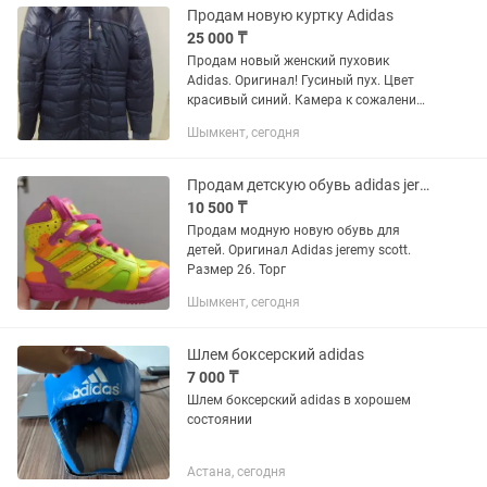
Продам новую куртку Adidas
25 000 ₸
Продам новый женский пуховик
Adidas. Оригинал! Гусиный пух. Цвет
красивый синий. Камера к сожалению
как положено цвет не передаёт. На
Шымкент, сегодня
рукавах теплый флис. Руки будут в
тепле Размер xs 42-44 Торг
Продам детскую обувь adidas jeremy scott
10 500 ₸
Продам модную новую обувь для
детей. Оригинал Adidas jeremy scott.
Размер 26. Торг
Шымкент, сегодня
Шлем боксерский adidas
7 000 ₸
Шлем боксерский adidas в хорошем
состоянии
Астана, сегодня