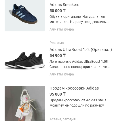
Adidas Sneakers
50 000 ₸
Обувь в оригинале! Натуральные
материалы. Ни разу не одевались.
Были куплены в официальном
Алматы, вчера
магазине в Англии. Упакую как надо.
Только коробку оригинальную оставил
в Лондоне, дабы сэкономить...
Реклама
Adidas UltraBoost 1.0. (Оригинал)
54 900 ₸
Легендарные Adidas UltraBoost 1.0!!!
Совершенно новые, оригинальные,
привезены из США 🇺🇸. Размер: 9.5US
Алматы, вчера
(42 европейский). Вязаный верх
primeknit, промежуточная подошва
boost, система стабилизации...
Продам кроссовки Adidas
35 000 ₸
Продам кроссовки от Adidas Stella
Mcarrney не подошли по размеру
Астана, сегодня