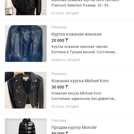
Мужская кожаная куртка Jane Camellot
Premium Selection Размер: 52–54
Материал: 100% натуральная кожа
Астана, сегодня
Производство: Турция Состояние:
новая, с оригинальными бирками.
Элегантная мужская куртка...
Реклама
Куртка кожаная женская
20 000 ₸
Куртка кожаная женская черная.
Куплена в Турции весной. Состояние
идеальное без потертостей и
Алматы, сегодня
изъянов.разм 42-44 .
Реклама
Кожаная куртка Michael Kors
30 000 ₸
Кожаная косуха Michael Kors
Состояние: идеальное, без дефектов,
потертостей и повреждений. Очень
Астана, сегодня
стильная и актуальная модель
отлично сидит и подходит под любой
образ: от casual до более дерзкого...
Реклама
Продам куртку Moncler
80 000 ₸