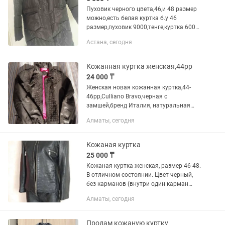
Пуховик черного цвета,46,и 48 размер
можно,есть белая куртка б.у 46
размер,пуховик 9000,тенге,куртка 6000
тенге,торг
Астана, сегодня
Кожанная куртка женская,44рр
24 000 ₸
Женская новая кожанная куртка,44-
46рр,Culliano Bravo,черная с
замшей,бренд Италия, натуральная
мягкая кожа качественная ,мягкая и
Алматы, сегодня
плотная,сидит отлично.одевала 1
раз.спереди и сзади замшевая...
Кожаная куртка
25 000 ₸
Кожаная куртка женская, размер 46-48.
В отличном состоянии. Цвет черный,
без карманов (внутри один карман
слева). Приталенная. Производство
Алматы, сегодня
Турция.
Продам кожаную куртку