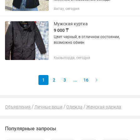
Актау, сегодня
Мужская куртка
9 000 ₸
Цвет черный, в отличном состоянии,
возможно обмен
Кызылорда, сегодня
1
2
3
...
16
Объявления
Личные вещи
Одежда
Женская одежда
Популярные запросы