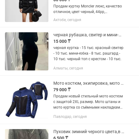
Продам куртку Moncler люкс, качество
отличное, цвет черный, 44рр,
заказывала у Salim Kenzhe с Гуанджоу
Актобе, сегодня
за 110.000 продам за 80.000 так как
размер не подошел мне, чуть
маломерит, после родов мой...
черная рубашка, свитер и мини-юбка, рашгард
15 000 ₸
черная куртка - 15 тыс. красный свитер
- 10 тыс. мини-юбка - 8 тыс. рашгард -
10 тыс. черный топ с крестом - 10 тыс.
Алматы, сегодня
Мото костюм, экипировка, мото штаны, мото куртка
79 000 ₸
Продам новый стильный мото костюм
с защитой 2XL размер. Мото штаны и
мото куртка со съёмными накладками.
Удобный и комфортный. Съёмные
Павлодар, сегодня
защитные вставки из специального
материала во всех нужных местах...
Пуховик зимний черного цвета,в отличном качестве,46 и 48 размер пойдет,
6 500 ₸