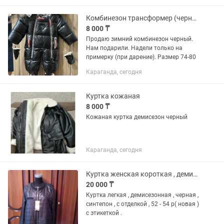
(свободный oversize...
Комбинезон трансформер (черный)
8 000 ₸
Продаю зимний комбинезон черный.
Нам подарили. Надели только на
примерку (при дарение). Размер 74-80
Караганда, сегодня
Куртка кожаная
8 000 ₸
Кожаная куртка демисезон черный
Караганда, сегодня
Куртка женская короткая , демисезонная.
20 000 ₸
Куртка легкая , демисезонная , черная ,
синтепон , с отделкой , 52 - 54 р( новая )
с этикеткой .