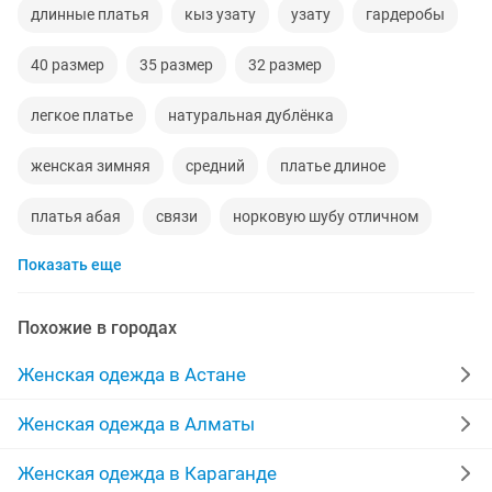
длинные платья
кыз узату
узату
гардеробы
40 размер
35 размер
32 размер
легкое платье
натуральная дублёнка
женская зимняя
средний
платье длиное
платья абая
связи
норковую шубу отличном
Показать еще
пальто 46 размер
куртка 42 размер
парные
пальто 44 46 размер
одежда для дома
Похожие в городах
в связи с закрытием
т 150
в химчистку
Женская одежда в Астане
одежды хорошем
новые товары
тиффани
Женская одежда в Алматы
куртка 42 44 размер
зимн
девушки работа
Женская одежда в Караганде