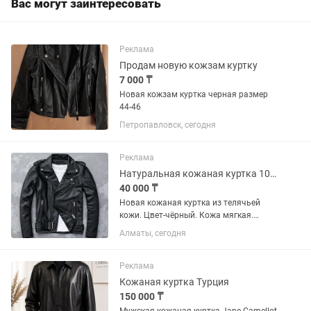
Вас могут заинтересовать
Реклама
Продам новую кожзам куртку
7 000 ₸
Новая кожзам куртка черная размер
44-46
Петропавловск, сегодня
Реклама
Натуральная кожаная куртка 100%.
40 000 ₸
Новая кожаная куртка из телячьей
кожи. Цвет-чёрный. Кожа мягкая.
Выглядит очень стильно. Размер 50-
Алматы, сегодня
52.Осень-весна. Высококачественные
замки YKK. Цена за наличный расчет.
Торга нет!
Реклама
Кожаная куртка Турция
150 000 ₸