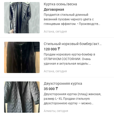
Куртка осень/весна
Договорная
Продается стильный длинный
весенний пуховик черного цвета с
глянцевым эффектом. • Производство
турция, купили за 65000 тг •Легкий и
Астана, сегодня
комфортный — отлично подходит для
прохладной весенней...
Стильный норковый бомбер/актуальная модель
120 000 ₸
Продам норковую куртку-бомбер в
ОТЛИЧНОМ СОСТОЯНИИ. Очень
удачная и актуальная модель:
свободный крой, воротник-стойка, на
Астана, сегодня
резинке снизу. Мех густой, блестящий,
мездра мягкая. Состояние:
Идеальное,...
Двухсторонняя куртка
35 000 ₸
Двухсторонняя куртка (плащ) женская,
размер L–XL Продам стильную
двухстороннюю куртку — можно
носить как с гладкой стороны, так и со
Алматы, сегодня
стеганой. Цвет: черный Размер: L–XL