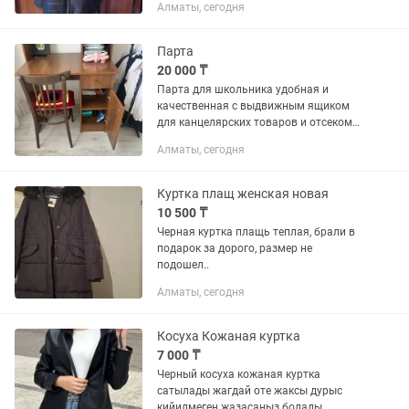
Алматы, сегодня
Парта
20 000 ₸
Парта для школьника удобная и
качественная с выдвижным ящиком
для канцелярских товаров и отсеком
двойным для тетрадей и для
Алматы, сегодня
учебников. На парте две палочки.
Черная куртка в подарок зимняя с
капюшоном.
Куртка плащ женская новая
10 500 ₸
Черная куртка плащь теплая, брали в
подарок за дорого, размер не
подошел..
Алматы, сегодня
Косуха Кожаная куртка
7 000 ₸
Черный косуха кожаная куртка
сатылады жагдай оте жаксы дурыс
кийилмеген жазасаныз болады