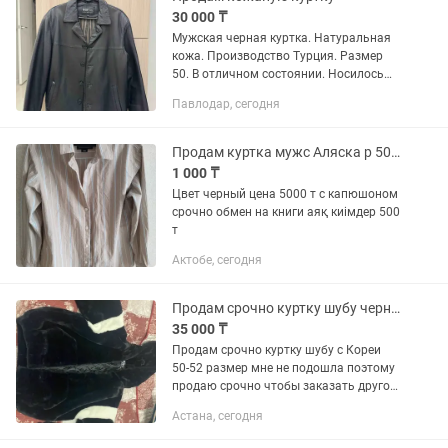
30 000 ₸
Мужская черная куртка. Натуральная
кожа. Производство Турция. Размер
50. В отличном состоянии. Носилось
пару раз.
Павлодар, сегодня
Продам куртка мужс Аляска р 50 он Сельмаш ул Балмуханова 16
1 000 ₸
Цвет черный цена 5000 т с капюшоном
срочно обмен на книги аяқ киімдер 500
т
Актобе, сегодня
Продам срочно куртку шубу черного цвета
35 000 ₸
Продам срочно куртку шубу с Кореи
50-52 размер мне не подошла поэтому
продаю срочно чтобы заказать другое
продаю за 35 торг
Астана, сегодня