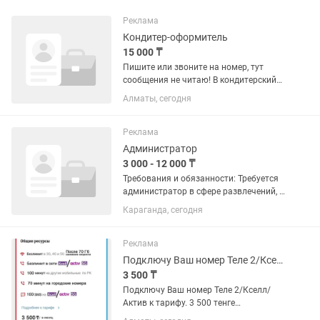
Реклама
Кондитер-оформитель
15 000 ₸
Пишите или звоните на номер, тут
сообщения не читаю! В кондитерский
цех требуется кондитер-оформитель
Алматы, сегодня
Требования: • Опыт работы от 1 года •
Оформление бенто и тортов • Знание
базовых рецептур •...
Реклама
Администратор
3 000 - 12 000 ₸
Требования и обязанности: Требуется
администратор в сфере развлечений, в
Центральном парке культуры и отдыха
Караганда, сегодня
города Караганды, детский лабиринт,
прокат электромобилей для детей.
Основные требования:...
Реклама
Подключу Ваш номер Теле 2/Кселл/Актив к тарифу
3 500 ₸
Подключу Ваш номер Теле 2/Кселл/
Актив к тарифу. 3 500 тенге
ежемесячно