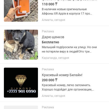
110 000 ₸
В наличии новые оригинальные
Айфоны XR Apple в корпусе 17 про
128/256 гб в запечатанной коробке !
Алматы, сегодня
Отличие от обычного 17 про, то что в
нашем плата и процессор от Айфон Хр.
Внешнее сходство по корпусу...
Реклама
Дарю щенков
Бесплатно
Малышей подбросили на улицу. Но они
не потеряли веру в людей!Это три
абсолютно чудесных, добрых и
Караганда, сегодня
игривых ребенка. Они очень хотят
дарить свою любовь и преданность.
Ищут дом и самых ответственных...
Реклама
Красивый номер Билайн!
200 000 ₸
Красивый номер, легко запомнить.
Хорошо подойдет для организации,
фирмы, на подарок или для себя.
Алматы, сегодня
Реклама