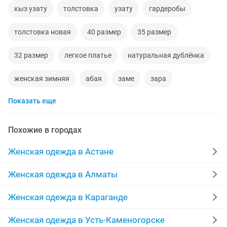
кыз узату
толстовка
узату
гардеробы
толстовка новая
40 размер
35 размер
32 размер
легкое платье
натуральная дублёнка
женская зимняя
абая
заме
зара
Показать еще
средний
платье длиное
норковую шубу отличном
пальто 46 размер
куртка 42 размер
Похожие в городах
пальто 44 46 размер
одежда для дома
Женская одежда в Астане
в связи с закрытием
т 150
в химчистку
Женская одежда в Алматы
одежды хорошем
срочно дешево
тиффани
Женская одежда в Караганде
куртка 42 44 размер
девушки работа
парики
Женская одежда в Усть-Каменогорске