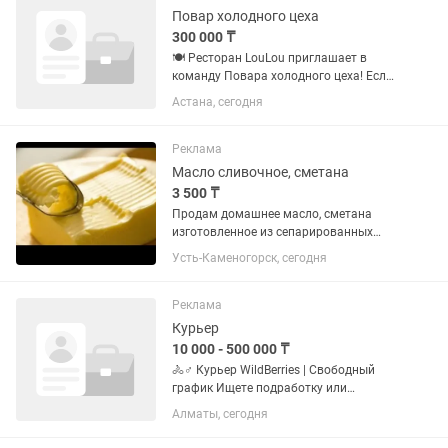
Повар холодного цеха
300 000 ₸
🍽️ Ресторан LouLou приглашает в
команду Повара холодного цеха! Если
ты любишь готовить, ценишь качество
Астана, сегодня
и хочешь работать в современном
ресторане — мы ждем именно тебя! Мы
предлагаем: • График...
Реклама
Масло сливочное, сметана
3 500 ₸
Продам домашнее масло, сметана
изготовленное из сепарированных
сливок. Масло и сметана очень
Усть-Каменогорск, сегодня
вкусное, свежее, 100% натуральное.
Сметана 3500 Масло сливочное 6500
Покупайте, пробуйте, кушайте на...
Реклама
Курьер
10 000 - 500 000 ₸
🚴♂️ Курьер WildBerries | Свободный
график Ищете подработку или
стабильный доход без офиса?
Алматы, сегодня
WildBerries набирает курьеров 💜 Что
нужно делать: 📦 Забирать заказы из