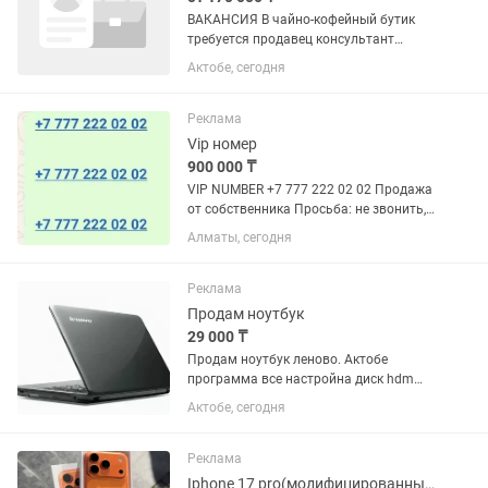
ВАКАНСИЯ В чайно-кофейный бутик
требуется продавец консультант
Возраст от 25-55 лет Локация:
Актобе, сегодня
Гипермаркет Дина (А.Молдагулова53а)
График работы: 2/2 10:00-22.00
Заработная плата: выход + % (от...
Реклама
Vip номер
900 000 ₸
VIP NUMBER +7 777 222 02 02 Продажа
от собственника Просьба: не звонить,
писать на номер;
Алматы, сегодня
Реклама
Продам ноутбук
29 000 ₸
Продам ноутбук леново. Актобе
программа все настройна диск hdm
Цена 30000 Номер
Актобе, сегодня
Реклама
Iphone 17 pro(модифицированный XR)128/256gb