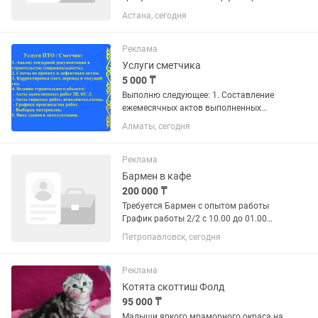
дому. График 1/1 без вредных
Астана, сегодня
привычек. Самоучка или типа повар
грязнули НЕ беспокойте пожалуйста!
Не тратьте моё время, мои продукты
Реклама
и...
Услуги сметчика
5 000 ₸
Выполню следующее: 1. Составление
ежемесячных актов выполненных
работ (КС-3). 2. Исполнительная
Алматы, сегодня
документация, ППР. 3. Сравнительные
таблицы, +/-, нулевые акты. 4.
Консультационные услуги. 5. Подсчет...
Реклама
Бармен в кафе
200 000 ₸
Требуется Бармен с опытом работы
График работы 2/2 с 10.00 до 01.00
Сменный Смена 12000 Бар не
Петропавловск, сегодня
контактный Опыт работы обязателен !!!
Умение работать с технологической
картой Умение варить кофе...
Реклама
Котята скоттиш Фолд
95 000 ₸
Малыши яркого мраморного окраса на