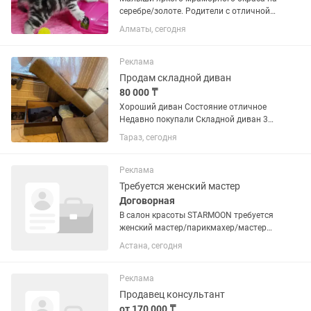
серебре/золоте. Родители с отличной
родословной живут с нами, пожем при
Алматы, сегодня
встрече. Ласковые и игривые малыши.
Приучены к лотку, знают когтеточку.
Девочки и...
Реклама
Продам складной диван
80 000 ₸
Хороший диван Состояние отличное
Недавно покупали Складной диван 3
подушки есть Материал очень хорошее
Тараз, сегодня
Номер: Адрес Самал 13 кв 48
Реклама
Требуется женский мастер
Договорная
В салон красоты STARMOON требуется
женский мастер/парикмахер/мастер
универсал/хейр стилист С опытом
Астана, сегодня
работы от 1 года Мы предоставим
крутую рекламу, базу клиентов,
поддержку и классный коллектив Вы...
Реклама
Продавец консультант
от 170 000 ₸