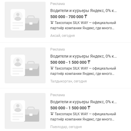
ближайших ПВЗ 🏠 Доставлять
Реклама
клиентам...
Водители и курьеры Яндекс, 0% комиссия парка, еженедельные бонусы
500 000 - 700 000 ₸
🚖 Таксопарк SILK WAY — официальный
партнёр компании Яндекс, где много
заказов и больше дохода!
Аксай, сегодня
Подключайтесь к Яндекс Такси через
таксопарк SILK WAY и начните
зарабатывать уже сегодня! 🔥 0%...
Реклама
Водители и курьеры Яндекс, 0% комиссия парка, еженедельные бонусы
500 000 - 1 500 000 ₸
🚖 Таксопарк SILK WAY — официальный
партнёр компании Яндекс, где много
заказов и больше дохода!
Талдыкорган, сегодня
Подключайтесь к Яндекс Такси через
таксопарк SILK WAY и начните
зарабатывать уже сегодня! 🔥 0%...
Реклама
Водители и курьеры Яндекс, 0% комиссия парка, еженедельные бонусы
500 000 - 1 500 000 ₸
🚖 Таксопарк SILK WAY — официальный
партнёр компании Яндекс, где много
заказов и больше дохода!
Павлодар, сегодня
Подключайтесь к Яндекс Такси через