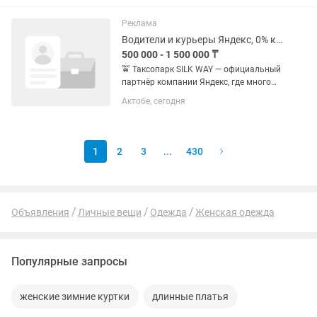
таксопарк SILK WAY и начните
зарабатывать уже сегодня! 🔥 0%...
Реклама
Водители и курьеры Яндекс, 0% комиссия парка, еженедельные бонусы
500 000 - 1 500 000 ₸
🚖 Таксопарк SILK WAY — официальный
партнёр компании Яндекс, где много
заказов и больше дохода!
Актобе, сегодня
Подключайтесь к Яндекс Такси через
таксопарк SILK WAY и начните
зарабатывать уже сегодня! 🔥 0%...
1
2
3
...
430
Объявления
Личные вещи
Одежда
Женская одежда
Популярные запросы
женские зимние куртки
длинные платья