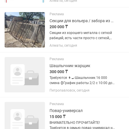
Алматы, сегодня
Реклама
Секции для вольера / забора из стального уголка (Б/У)
200 000 ₸
Секции из хорошего металла с сеткой
рабицей, есть части просто с сеткой,
есть двери. Ранее это были вольеры
Алматы, сегодня
для собак но пришлось демонтировать
из за сноса. Состояние нормальное, б/
у. Толщина уголка...
Реклама
Шашлычник-жарщик
300 000 ₸
Требуются 👩🍳Шашлычник 16 000
смена ⌚График работы 2/2 с 10:00 до
01:00 🔥Развозка, двух разовое
Петропавловск, сегодня
питание от предприятия 💸Выплата
заработной платы 2 раза в месяц 📍
Приходить на собеседование...
Реклама
Повар-универсал
15 000 ₸
ВНИМАТЕЛЬНО ПРОЧИТАЙТЕ!
Требуется в семью повар универсал на