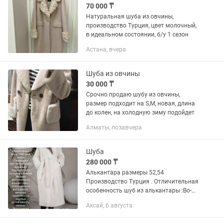
70 000 ₸
Натуральная шуба из овчины,
производство Турция, цвет молочный,
в идеальном состоянии, б/у 1 сезон
Астана, вчера
Шуба из овчины
30 000 ₸
Срочно продаю шубу из овчины,
размер подходит на S,M, новая, длина
до колен, на холодную зиму подойдет
Алматы, позавчера
Шуба
280 000 ₸
Алькантара размеры 52,54
Производство Турция . Отличительная
особенность шуб из алькантары :Во-
первых, данный вид меха не боится
Аксай, 6 августа
перепадов температур, очень удобный
и практичный. Благодаря тому, что...