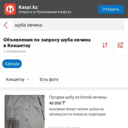
Kaspi.kz
Открыть
Открыть в Приложении Kaspi.kz
Объявления по запросу шуба овчина
в Кокшетау
1 объявление
Одежда
Кокшетау
Есть фото
Продам шубу из белой овчины
40 000 ₸
Красивая белая теплая шубка из
овчины,почти новая,на подкладке