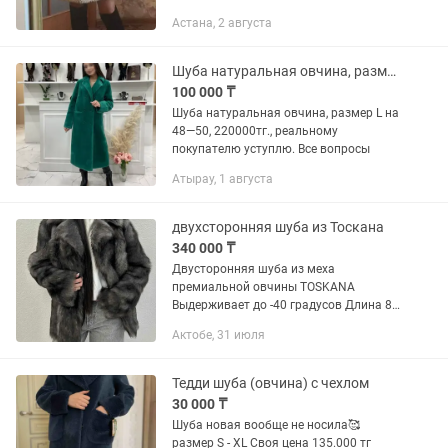
бежевый
Астана, 2 августа
Шуба натуральная овчина, размер L на 48—50
100 000 ₸
Шуба натуральная овчина, размер L на
48—50, 220000тг., реальному
покупателю уступлю. Все вопросы
Атырау, 1 августа
двухсторонняя шуба из Тоскана
340 000 ₸
Двусторонняя шуба из меха
премиальной овчины TOSKANA
Выдерживает до -40 градусов Длина 80
см. Размер s, m Абсолютно новая.
Актобе, 31 июля
Цена 340 000 тг
Тедди шуба (овчина) с чехлом
30 000 ₸
Шуба новая вообще не носила🥰
размер S - XL Своя цена 135.000 тг