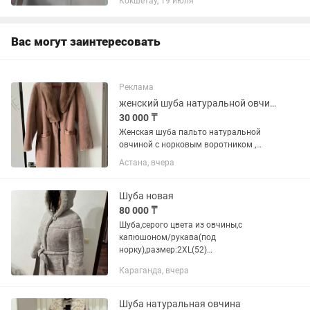
Кокшетау, 19 июля
Вас могут заинтересовать
Реклама
женский шуба натуральной овчиной с норковым воротником
30 000 ₸
Женская шуба пальто натуральной
овчиной с норковым воротником ,
новый
Астана, вчера
Шуба новая
80 000 ₸
Шуба,серого цвета из овчины,с
капюшоном/рукава(под
норку),размер:2XL(52)
Состояние:Новый Торг
Караганда, вчера
Шуба натуральная овчина