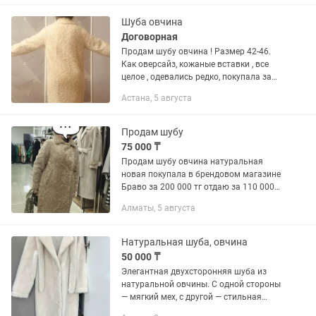
Шуба овчина
Договорная
Продам шубу овчина ! Размер 42-46.
Как оверсайз, кожаные вставки , все
целое , одевались редко, покупала за
дорого, есть вязанный снуд и шапка в
Астана, 5 августа
комплекте . Цена 20тыс тг.можно торг!
Продам шубу
75 000 ₸
Продам шубу овчина натуральная
новая покупала в брендовом магазине
Браво за 200 000 тг отдаю за 110 000
тг Производство Маскава. Продаю
Алматы, 5 августа
связи с тем что размер не подходит
торг уместен
Натуральная шуба, овчина
50 000 ₸
Элегантная двухсторонняя шуба из
натуральной овчины. С одной стороны
— мягкий мех, с другой — стильная
дубленка, что делает модель