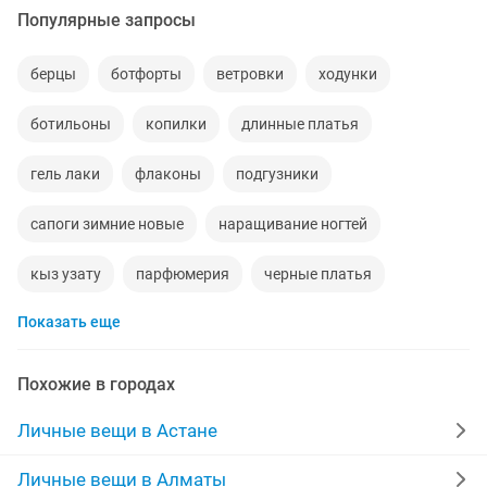
Популярные запросы
берцы
ботфорты
ветровки
ходунки
ботильоны
копилки
длинные платья
гель лаки
флаконы
подгузники
сапоги зимние новые
наращивание ногтей
кыз узату
парфюмерия
черные платья
Показать еще
толстовка
узату
гардеробы
40 размер
бумажник
бумажники
рабочая одежда
Похожие в городах
ростовые куклы
платье 40
35 размер
Личные вещи в Астане
размер 40
парфюмерная
mac
ломбарды
Личные вещи в Алматы