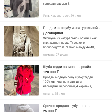
хорошая размер S
Усть-Каменогорск, 29 июля
Продам экошубу из натуральной овчины
Договорная
Экошуба из натуральной овчины как
стриженная норка Турецкого
производства! Размер между 44-48,
идеально подойдет на 46-48. Мне
Алматы, 27 июля
очень большая. Шуба идеальная и
цветом и видом. Подклад из овчины.
Цвет...
Шуба тедди овчина оверсайз
120 000 ₸
Продам модную полу шубку тедди,
100% овчина, натурал, цвет
насыщенный розовый, 4 кармана,
размер Л 44-46-48, очень теплая и
Астана, 25 июля
легкая, стоило 220 тыс, отдам за 120
тыс
Срочно продаю шубу овчина
25 000 ₸