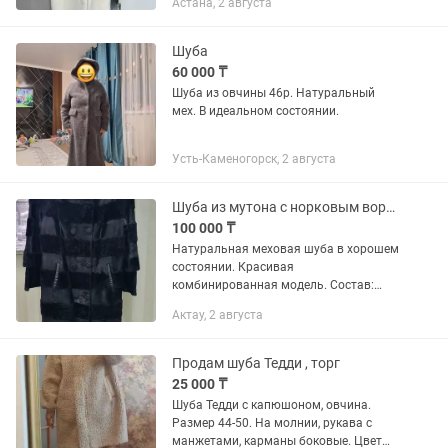
Астана, 2 августа
универсальной и практичной. Нежный
цвет айвори выглядит дорого и...
Шуба
60 000 ₸
Шуба из овчины 46р. Натуральный
мех. В идеальном состоянии.
Усть-Каменогорск, 2 августа
Шуба из мутона с норковым воротником. Размер 44 (М)
100 000 ₸
Натуральная меховая шуба в хорошем
состоянии. Красивая
комбинированная модель. Состав:
•воротник - натуральная норка
Актау, 2 августа
•карманы - натуральная кожа
•основная часть - мутон (овчина) Шуба
очень тёплая и...
Продам шуба Тедди , торг
25 000 ₸
Шуба Тедди с капюшоном, овчина.
Размер 44-50. На молнии, рукава с
манжетами, карманы боковые. Цвет