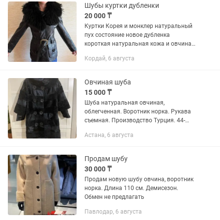
Шубы куртки дубленки
20 000 ₸
Куртки Корея и монклер натуральный
пух состояние новое дубленка
короткая натуральная кожа и овчина
жилетка натуральный песец шубка
Кордай, 6 августа
кролик+лиса куртка мутон lasagrada
Овчиная шуба
15 000 ₸
Шуба натуральная овчиная,
облегченная. Воротник норка. Рукава
съемная. Производство Турция. 44-
размер.
Астана, 6 августа
Продам шубу
30 000 ₸
Продам новую шубу овчина, воротник
норка. Длина 110 см. Демисезон.
Обмен не предлагать
Павлодар, 6 августа