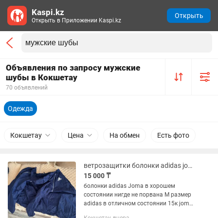
Kaspi.kz
Открыть
Открыть в Приложении Kaspi.kz
Объявления по запросу мужские
шубы в Кокшетау
70 объявлений
Одежда
Кокшетау
Цена
На обмен
Есть фото
ветрозащитки болонки adidas joma
15 000 ₸
болонки adidas Joma в хорошем
состоянии нигде не порвана М размер
adidas в отличном состоянии 15к joma
6k