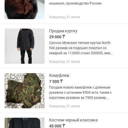
ношеную, производство России.
Кокшетау, 31 июля
Продам куртку
29 000 ₸
Срочно Мужская теплая куртка North
folk размер не подошел покупал со
скидкой за 113000 стоил 300000, мех
все натуральный успейте приобрести
Кокшетау, 31 июля
за выгодную цену, размер 50 больше
мерит у кого 52 ровно...
Комуфляж
7 500 ₸
Продам новую камуфляж с длинным
рукавом с штанами 9500 есть также с
коротким рукавом за 7900 размер
176/48
Кокшетау, 31 июля
Костюм черный классика
45 000 ₸