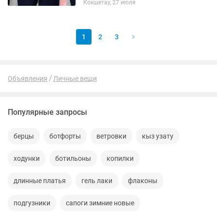
Кокшетау, 27 июля
1
2
3
Объявления
Личные вещи
Популярные запросы
берцы
ботфорты
ветровки
кыз узату
ходунки
ботильоны
копилки
длинные платья
гель лаки
флаконы
подгузники
сапоги зимние новые