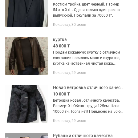
Костюм тройка, цвет черный. Размер
54 это XxL . Одели только один раз на
выпускной. Покупали за 70000 тг.
Кокшетау, 30 июля
куртка
48 000 ₸
Продам кожанную куртку в отличном
состоянии носилось мало и окуратно,
куртка качественная чистая кожа
размер 48-50 M-L
Кокшетау, 29 июля
Новая ветровка отличного качества
10 000 ₸
Ветровка новая , отличного качества.
Размер: XL Обхват груди 125см. Цена:
10000 тн. Торга нет! Примерно на 50-52
размер.
Кокшетау, 29 июля
Рубашки отличного качества