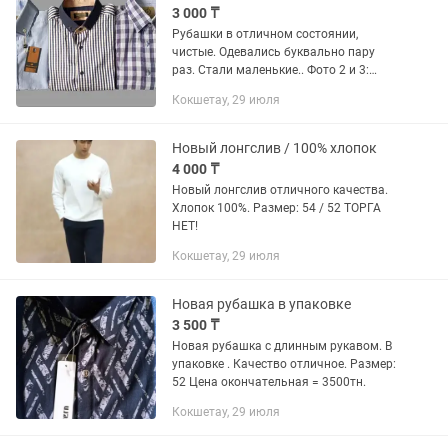
3 000 ₸
Рубашки в отличном состоянии,
чистые. Одевались буквально пару
раз. Стали маленькие.. Фото 2 и 3:
Рубашки как новые. Бренд " RICARDO"
Кокшетау, 29 июля
Турция. Размер 48 (L). Ворот 41-42
Хлопок: 80% Полиэстер:...
Новый лонгслив / 100% хлопок
4 000 ₸
Новый лонгслив отличного качества.
Хлопок 100%. Размер: 54 / 52 ТОРГА
НЕТ!
Кокшетау, 29 июля
Новая рубашка в упаковке
3 500 ₸
Новая рубашка с длинным рукавом. В
упаковке . Качество отличное. Размер:
52 Цена окончательная = 3500тн.
Кокшетау, 29 июля