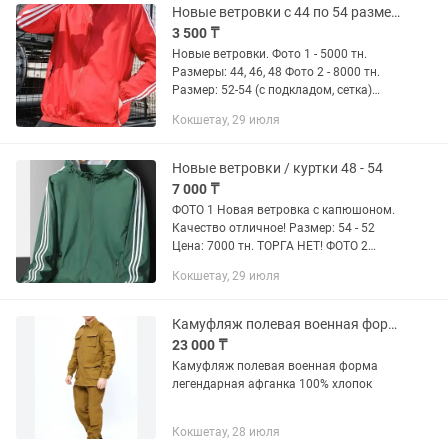
Новые ветровки с 44 по 54 размеры
3 500 ₸
Новые ветровки. Фото 1 - 5000 тн.
Размеры: 44, 46, 48 Фото 2 - 8000 тн.
Размер: 52-54 (с подкладом, сетка)
Цена окончательная. Торга нет!
Кокшетау, 29 июля
Находимся на проспекте Абылай -хана
Новые ветровки / куртки 48 - 54
7 000 ₸
ФОТО 1 Новая ветровка с капюшоном.
Качество отличное! Размер: 54 - 52
Цена: 7000 тн. ТОРГА НЕТ! ФОТО 2
Новая ветровка отличного качества.
Кокшетау, 29 июля
Размер на 50-52. Цена: 10000 тн. Торга
нет ФОТО 3 Новая...
Камуфляж полевая военная форма легендарная афганка
23 000 ₸
Камуфляж полевая военная форма
легендарная афганка 100% хлопок
Кокшетау, 28 июля