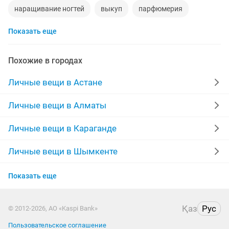
наращивание ногтей
выкуп
парфюмерия
Показать еще
черные платья
толстовка
фруктовые букеты
толстовка новая
узату
бумажники
Похожие в городах
телефон айфон
ростовые куклы
35 размер
Личные вещи в Астане
парфюмерная
духи мужские
mac
air
Личные вещи в Алматы
мужской аромат
tiffany
продать памперсы
Личные вещи в Караганде
Личные вещи в Шымкенте
Личные вещи в Усть-Каменогорске
Показать еще
Личные вещи в Актобе
Қаз
Рус
© 2012-2026, АО «Kaspi Bank»
Личные вещи в Актау
Пользовательское соглашение