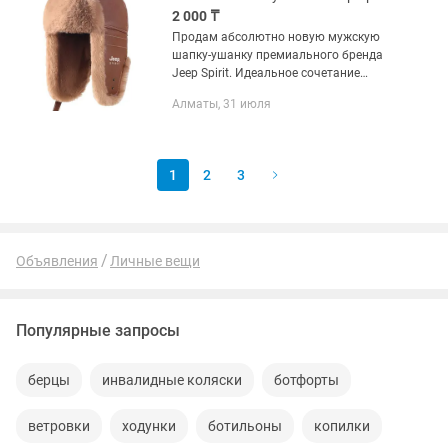
2 000 ₸
Продам абсолютно новую мужскую
шапку-ушанку премиального бренда
Jeep Spirit. Идеальное сочетание
винтажного стиля и современных
Алматы, 31 июля
технологий защиты от холода.
Материал: Качественная эко-кожа с...
1
2
3
Объявления
Личные вещи
Популярные запросы
берцы
инвалидные коляски
ботфорты
ветровки
ходунки
ботильоны
копилки