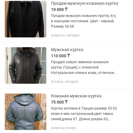
Продам мужскую кожаную куртку
10 000 ₸
Продам мужскую кожаную куртку, б/у,
в хорошем состоянии. Цвет - черный,
Размер 56-58
Алматы, сегодня
Мужская куртка
110 000 ₸
Продаю новую зимнюю кожаную
куртку (Турция), с этикеткой.
Натуральная оленья кожа, отличное
качество. Очень тёплая и стильная. Ни
Астана, сегодня
разу не надета. Идеальный кит для
кудалыка или подарка. Размер:...
Кожаная мужская куртка
75 000 ₸
Куртка куплена в Турции размер 50-52
кожа и мех натуральный,цвет темно
синий,длина 67. Длина рукава 63,
ширина 115-122, капюшон
Алматы, вчера
присутствует