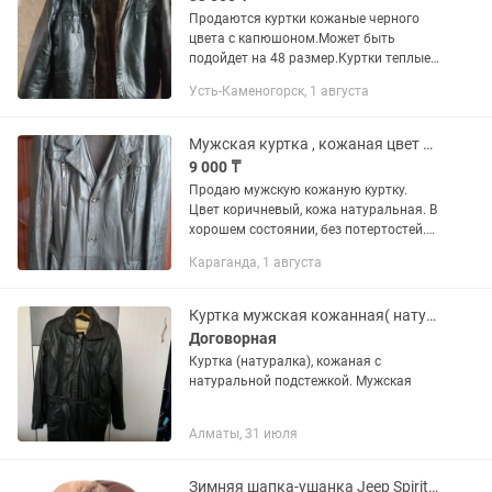
Продаются куртки кожаные черного
цвета с капюшоном.Может быть
подойдет на 48 размер.Куртки теплые
красивые.Куртки новые,не подошли по
Усть-Каменогорск, 1 августа
размеру.
Мужская куртка , кожаная цвет коричневый,.на рост от180 см.
9 000 ₸
Продаю мужскую кожаную куртку.
Цвет коричневый, кожа натуральная. В
хорошем состоянии, без потертостей.
Носили мало. На мужчину с ростом
Караганда, 1 августа
190-192 см. Размер где то на 54-56
Куртка мужская кожанная( натуралка)
Договорная
Куртка (натуралка), кожаная с
натуральной подстежкой. Мужская
Алматы, 31 июля
Зимняя шапка-ушанка Jeep Spirit (Новая) Кожа и мех