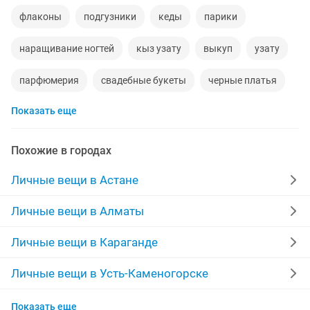
флаконы
подгузники
кеды
парики
наращивание ногтей
кыз узату
выкуп
узату
парфюмерия
свадебные букеты
черные платья
Показать еще
толстовка
фруктовые букеты
толстовка новая
гардеробы
новая инвалидная коляска
Похожие в городах
ходунки взрослые
40 размер
бумажники
Личные вещи в Астане
ростовые куклы
35 размер
размер 40
Личные вещи в Алматы
духи мужские
mac
ломбарды
Личные вещи в Караганде
Личные вещи в Усть-Каменогорске
Личные вещи в Таразе
Показать еще