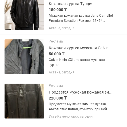
Кожаная куртка Турция
150 000 ₸
Мужская кожаная куртка Jane Camellot
Premium Selection Размер: 52–54
Материал: 100% натуральная кожа
Астана, сегодня
Производство: Турция Состояние:
новая, с оригинальными бирками.
Элегантная мужская куртка...
Реклама
Кожаная куртка мужская Calvin Klein
50 000 ₸
Calvin Klein XXL. кожаная мужская
куртка
Астана, сегодня
Реклама
Продается мужская кожаная зимняя куртка
220 000 ₸
Продается мужская зимняя куртка.
Абсолютно новая, этикетки при ней.
Теплая, мех стриженный внутри.
Усть-Каменогорск, сегодня