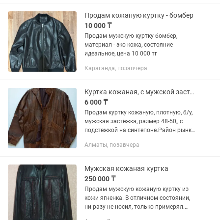
Продам кожаную куртку - бомбер
10 000 ₸
Продам мужскую куртку бомбер,
материал - эко кожа, состояние
идеальное, цена 10 000 тг
Караганда, позавчера
Куртка кожаная, с мужской застёжкой, б/у, 4-50 размер
6 000 ₸
Продам куртку кожаную, плотную, б/у,
мужская застёжка, размер 48-50,, с
подстежкой на синтепоне.Район рынка
Арыстан
Алматы, позавчера
Мужская кожаная куртка
250 000 ₸
Продам мужскую кожаную куртку из
кожи ягненка. В отличном состоянии,
ни разу не носил, только примерял.
Приобретал в магазине ModaShow