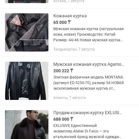
Астана, 7 августа
Производство Турция. Размер 48.
Сезон осень/весна.
Кожаная куртка
65 000 ₸
Мужская кожаная куртка (натуральная
кожа, новая) Производство: Китай
Размер: 44/46 Новая мужская куртка
из натуральной кожи. Качество топ!
Талдыкорган, 7 августа
Классический черный цвет, аккуратный
крой. Мягкая кожа,...
Мужская кожаная куртка Agamoda Montana (Новая, Турция)
200 222 ₸
Элитная фабричная модель MONTANA
(артикул ED-5250-70), размер 54.НОВАЯ
эксклюзивная мужская куртка от
турецкого бренда AGAMODA (модель
Алматы, 7 августа
Montana). Оригинал, привезена из
Турции.Ни разу не надевалась,...
Продам кожаную куртку EXLUSIVE Класса LUX
688 000 ₸
EXLUSIVE.Единственный
экземпляр.Atelier Di Falco — это
итальянский бренд мужской одежды