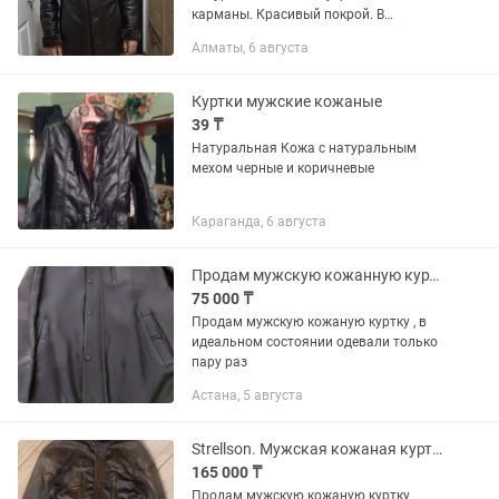
карманы. Красивый покрой. В
отличном состоянии.тел.
Алматы, 6 августа
Куртки мужские кожаные
39 ₸
Натуральная Кожа с натуральным
мехом черные и коричневые
Караганда, 6 августа
Продам мужскую кожанную куртку в идеальном состоянии
75 000 ₸
Продам мужскую кожаную куртку , в
идеальном состоянии одевали только
пару раз
Астана, 5 августа
Strellson. Мужская кожаная куртка из Швейцарии. Стильная и современная.
165 000 ₸
Продам мужскую кожаную куртку