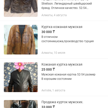
Strellson. Легендарный швейцарский
бренд. Отличное качество. 52-54
размер. Мягкая нежная кожа,
Алматы, 4 августа
классический темно-коричневый цвет.
Подклад в рукавах красного цвета....
Куртка кожаная мужская
30 000 ₸
В отличном
состоянии,кожа,производство турция
Алматы, 10 июля
Кожаная куртка мужская
25 000 ₸
Мужская кожаная куртка 52-54 размер
В хорошем состоянии
Актобе, 1 августа
Продажа курток мужских.
33 000 ₸