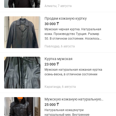
класса люкс. Бренд специализируется
Алматы, 7 августа
на элегантной одежде, сочетающей
классический крой с современным
дизайном....
Продам кожаную куртку
30 000 ₸
Мужская черная куртка. Натуральная
кожа. Производство Турция. Размер
50. В отличном состоянии. Носилось
пару раз.
Павлодар, 6 августа
Куртка мужская
23 000 ₸
Мужская натуральная кожаная куртка
осень-весна, в отличном состоянии
Караганда, 6 августа
Мужскую кожаную натуральную зимнюю куртку
25 000 ₸
Натуральная кожа,внутри
натуральный мех. Внутренние