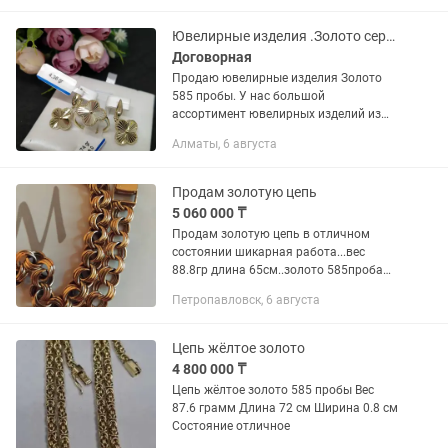
Ювелирные изделия .Золото серьги
Договорная
Продаю ювелирные изделия Золото
585 пробы. У нас большой
ассортимент ювелирных изделий из
золота 585 пробы. Для любых случаев
Алматы, 6 августа
жизни: Той, Кудалык, Свадьба, Сырга
салу или просто на подарок 🎁...
Продам золотую цепь
5 060 000 ₸
Продам золотую цепь в отличном
состоянии шикарная работа...вес
88.8гр длина 65см..золото 585проба
желтое похоже на советское...вес за
Петропавловск, 6 августа
грамм 57тыс.тройной Бисмарк.
Цепь жёлтое золото
4 800 000 ₸
Цепь жёлтое золото 585 пробы Вес
87.6 грамм Длина 72 см Ширина 0.8 см
Состояние отличное