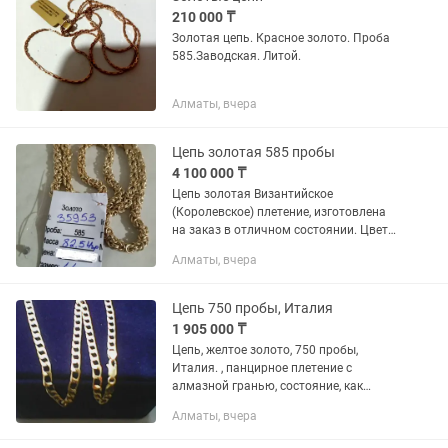
210 000 ₸
Золотая цепь. Красное золото. Проба
585.Заводская. Литой.
Алматы, вчера
Цепь золотая 585 пробы
4 100 000 ₸
Цепь золотая Византийское
(Королевское) плетение, изготовлена
на заказ в отличном состоянии. Цвет
золота жёлтый. Длина = 60 см.
Алматы, вчера
Цепь 750 пробы, Италия
1 905 000 ₸
Цепь, желтое золото, 750 пробы,
Италия. , панцирное плетение с
алмазной гранью, состояние, как
новая. Вес = 28, 75 грамма. Длина = 61
Алматы, вчера
см. Ширина = 0, 7 см.