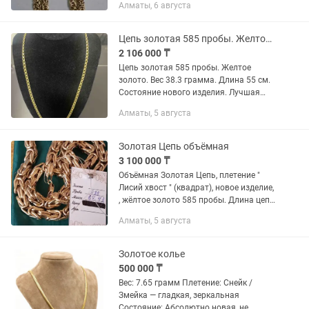
Алматы, 6 августа
Цепь золотая 585 пробы. Желтое золото.
2 106 000 ₸
Цепь золотая 585 пробы. Желтое
золото. Вес 38.3 грамма. Длина 55 см.
Состояние нового изделия. Лучшая
цена по 55000 за грамм.
Алматы, 5 августа
Золотая Цепь объёмная
3 100 000 ₸
Объёмная Золотая Цепь, плетение "
Лисий хвост " (квадрат), новое изделие,
, жёлтое золото 585 пробы. Длина цепи
= 62, 5 см., толщина = 1 см. Вес цепи =
Алматы, 5 августа
67, 43 грамма.
Золотое колье
500 000 ₸
Вес: 7.65 грамм Плетение: Снейк /
Змейка — гладкая, зеркальная
Состояние: Абсолютно новая, не