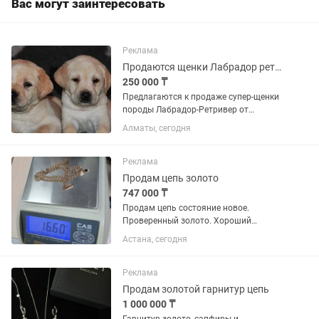
Вас могут заинтересовать
Реклама
Продаются щенки Лабрадор ретривер
250 000 ₸
Предлагаются к продаже супер-щенки
породы Лабрадор-Ретривер от
родителей чемпионов! Щенки в
Алматы, сегодня
наличии свободные девочки и
мальчики Фото папы и мамы в
объявлении, Торопитесь приобрести
Реклама
крепких и...
Продам цепь золото
747 000 ₸
Продам цепь состояние новое.
Проверенный золото. Хороший
вложение. 16,60 грамм литое.
Астана, сегодня
Реклама
Продам золотой гарнитур цепь
1 000 000 ₸