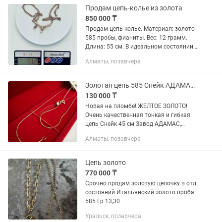
Продам цепь-колье из золота
850 000 ₸
Продам цепь-колье. Материал: золото
585 пробы, фианиты. Вес: 12 грамм.
Длина: 55 см. В идеальном состоянии.
Подарок родителей на 35 лет, который
Алматы, позавчера
я так ни разу и не надела. Не подошло
к моему...
Золотая цепь 585 Снейк АДАМАС, желтое золото
130 000 ₸
Новая на пломбе! ЖЕЛТОЕ ЗОЛОТО!
Очень качественная тонкая и гибкая
цепь Снейк 45 см Завод АДАМАС,
Россия 585 проба Масса - 2,25 г
Алматы, позавчера
Цепь золото
770 000 ₸
Срочно продам золотую цепочку в отл
состояний.Итальянский золото проба
585 Гр 13,30
Уральск, позавчера