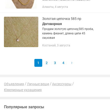
носилась. Подарок. Цвет:
Алматы, 4 августа
Классическое желтое золото Камней
нет. Проба на замке. Имеется бирка и...
Золотая цепочка 585 пр
Договорная
Продам золотую цепочку,585 проба,
камень фианит, длина цепи 45
см,новая
Костанай, 3 августа
1
2
3
4
Объявления
Личные вещи
Аксессуары
Ювелирные украшения
Популярные запросы