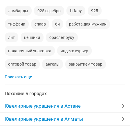
ломбарды
925 серебро
tiffany
925
тиффани
сплав
би
работа для мужчин
лит
ценники
браслет руку
подарочный упаковка
яндекс курьер
оптовой товар
ангелы
закрытием товар
Показать еще
покупка
семья
звезда
квитанции
размер 35
размер 32
асыл
Похожие в городах
оплата ежедневно
свадьба
узату
Ювелирные украшения в Астане
отдел товаров
0 класс
кыз узату
абая 11
Ювелирные украшения в Алматы