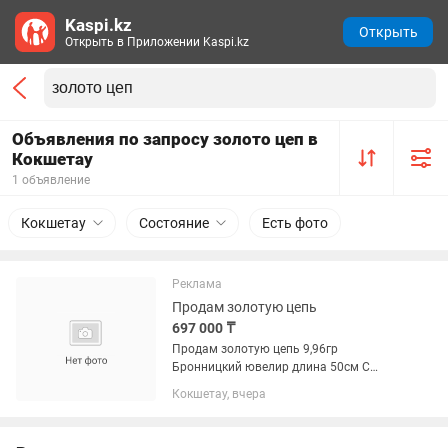
Kaspi.kz
Открыть
Открыть в Приложении Kaspi.kz
Объявления по запросу золото цеп в
Кокшетау
1 объявление
Кокшетау
Состояние
Есть фото
Реклама
Продам золотую цепь
697 000 ₸
Продам золотую цепь 9,96гр
Бронницкий ювелир длина 50см С
этикеткой ,не ношенная купила для
Кокшетау, вчера
себя теперь нуждаюсь финансово