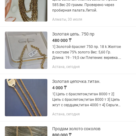
585.Вес 20 грамм. Проверено через
пробирная палата.Литой.
Алматы, 30 июля
Золотая цепь. 750 пр
480 000 ₸
1] Золотой браслет 750 пр. 18 k Желтое
в составе 75% золото Вес: 5,60 Гр.
Длина: 19 - 19,5 см Плетение: веревка.
Бренд. Уни: мужской и женский Цена :
Астана, сегодня
480.000 т 2] Золотой кулон 22 k
Проба:...
Золотая цепочка.титан.
4 000 ₸
1] Цепь с браслетом,титан 8000 т 2]
Цепь с браслетом,титан 8000 т 3] Цепь
жгут с сердцем,титан 4000 т 4] Серьги
конго с камнем,титан 4000 т 5] Серьги
Астана, сегодня
Конго или Калачи 4000 т 6] Серьги
Конго овальные...
Продам золото соколов
800 000 ₸