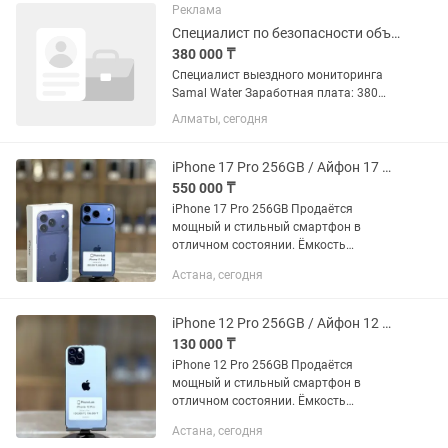
18:00 💰 Доход в среднем: от 200 000...
Реклама
Специалист по безопасности объекта
380 000 ₸
Специалист выездного мониторинга
Samal Water Заработная плата: 380
000–на руки(до вычета налогов) 📍
Алматы, сегодня
Адрес: г. Алматы, Турксибский район,
ул. Спасская, 68/2 🕘 График: 6/1
Обязанности: Проведение...
iPhone 17 Pro 256GB / Айфон 17 Про 256ГБ PhoneLab
550 000 ₸
iPhone 17 Pro 256GB Продаётся
мощный и стильный смартфон в
отличном состоянии. Ёмкость
аккумулятора — 97% Память — 256GB
Астана, сегодня
Цена: 550 000 тг Доступен Trade-in —
удобный способ обновить...
iPhone 12 Pro 256GB / Айфон 12 Про 256ГБ PhoneLab
130 000 ₸
iPhone 12 Pro 256GB Продаётся
мощный и стильный смартфон в
отличном состоянии. Ёмкость
аккумулятора — 73% Память — 256GB
Астана, сегодня
Цена: 130 000 тг Доступен Trade-in —