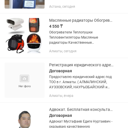
аккумулятора — 100% Цикл — 35
Астана, сегодня
Память — 256GB Цена: 650 000 тг
Доступен Trade-in — удобный способ
обновить...
Маслянные радиаторы Обогреватели Теплопушки. Оптом и в розницу
4 550 ₸
Обогреватели Теплопушки
Тепловентиляторы Масляные
радиаторы Качественные
обогреватели. Абагреватель Тепло
Алматы, сегодня
Электрическая тепловая батарея
ОГРОМНЫЙ ВЫБОР ОБОГРЕВАТЕЛЕЙ!
ОПТОМ И В РОЗНИЦУ! Действует...
Регистрация юридического адреса
Договорная
Предоставлю юридический адрес под
ТОО в г. Алматы. ( АЛМАЛИНСКИЙ,
АУЭЗОВСКИЙ, НАУРЫЗБАЙСКИЙ и
ТУРКСИБСКИЙ )районы.Регистрируем
Алматы, вчера
ТОО с НДС и без НДС.Прописка,вид на
жительство и ПМЖ.Регистрируем...
Адвокат. Бесплатная консультация по телефону. 15 лет стажа госслужбы
Договорная
Адвокат Мустафаев Едиге Нуртаевич -
оказываю качественную