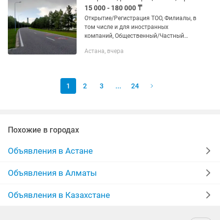
15 000 - 180 000 ₸
Открытие/Регистрация ТОО, Филиалы, в
том числе и для иностранных
компаний, Общественный/Частный
фонд. Регистрация ТОО для
Астана, вчера
НЕРЕЗИДЕНТОВ (получение бизнес
визы С5, РВП, бизнес мигрант)
Предоставление...
1
2
3
...
24
Похожие в городах
Объявления в Астане
Объявления в Алматы
Объявления в Казахстане