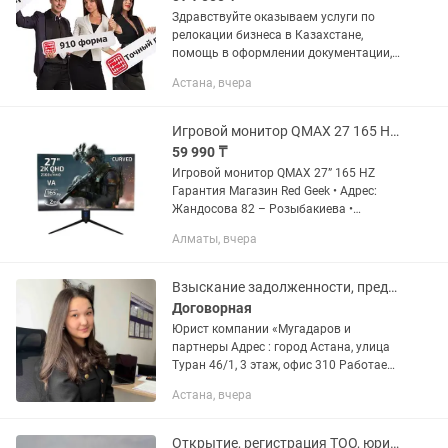
Здравствуйте оказываем услуги по
релокации бизнеса в Казахстане,
помощь в оформлении документации,
помощь с юридическим адресом, а
Астана, вчера
также получению необходимых услуги
и помощи в регистрации. Также...
Игровой монитор QMAX 27 165 HZ Гарантия Магазин Red Geek
59 990 ₸
Игровой монитор QMAX 27” 165 HZ
Гарантия Магазин Red Geek • Адрес:
Жандосова 82 – Розыбакиева •
Магазин Электронной техники Red Geek
Алматы, вчера
• Устройство прошло проверку
Специалистами и полностью...
Взыскание задолженности, представительство в суде
Договорная
Юрист компании «Мугадаров и
партнеры Адрес : город Астана, улица
Туран 46/1, 3 этаж, офис 310 Работаем
по всему Казахстану Составлю
Астана, вчера
договор об оказании юридической
услуги Юридические услуги для...
Открытие, регистрация ТОО, юридический адрес для ТОО, МФЦА