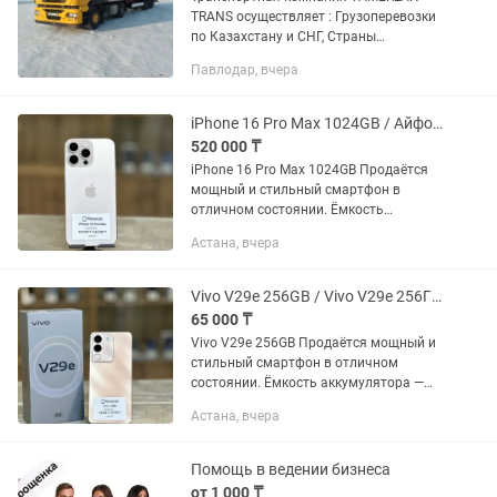
TRANS осуществляет : Грузоперевозки
по Казахстану и СНГ, Страны
Евразийской экономического союза.
Павлодар, вчера
Доставка груза отдельной машиной от
двери до двери. Перевозка...
iPhone 16 Pro Max 1024GB / Айфон 16 Про Макс 1024ГБ PhoneLab
520 000 ₸
iPhone 16 Pro Max 1024GB Продаётся
мощный и стильный смартфон в
отличном состоянии. Ёмкость
аккумулятора — 94% Память — 1024GB
Астана, вчера
Цена: 520 000 тг Доступен Trade-in —
удобный способ обновить...
Vivo V29e 256GB / Vivo V29e 256Гб PhoneLab
65 000 ₸
Vivo V29e 256GB Продаётся мощный и
стильный смартфон в отличном
состоянии. Ёмкость аккумулятора —
8GB Полностью исправен, работает без
Астана, вчера
каких-либо отклонений Память —
256GB Цена: 65 000 тг Доступен...
Помощь в ведении бизнеса
от 1 000 ₸