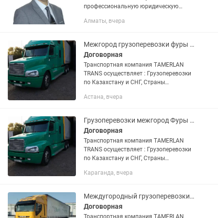
профессиональную юридическую
помощь - моими принципами
Алматы, вчера
являются честное и добросовестное
отношение к клиенту - в самом начале
опишу примерные...
Межгород грузоперевозки фуры Тента площадки камазы
Договорная
Транспортная компания TAMERLAN
TRANS осуществляет : Грузоперевозки
по Казахстану и СНГ, Страны
Евразийской экономического союза.
Астана, вчера
Доставка груза отдельной машиной от
двери до двери. Перевозка...
Грузоперевозки межгород Фуры тентовки площадки камазы тралы
Договорная
Транспортная компания TAMERLAN
TRANS осуществляет : Грузоперевозки
по Казахстану и СНГ, Страны
Евразийской экономического союза.
Караганда, вчера
Доставка груза отдельной машиной от
двери до двери. Перевозка...
Междугородный грузоперевозки фуры Тент площадки камазы газельи по Казахстан
Договорная
Транспортная компания TAMERLAN