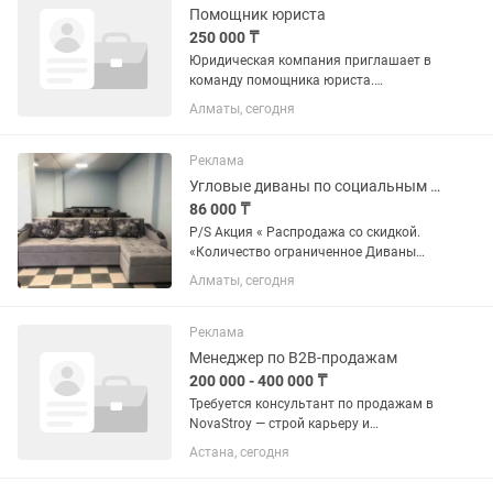
Помощник юриста
250 000 ₸
Юридическая компания приглашает в
команду помощника юриста.
Обязанности: • Подготовка
Алматы, сегодня
документов; • Работа с договорами и
процессуальными документами; •
Ведение делопроизводства; •
Реклама
Выполнение...
Угловые диваны по социальным ценам, р-он Суюнбая Рыschoolова
86 000 ₸
P/S Акция « Распродажа со скидкой.
«Количество ограниченное Диваны
готовые всегда в наличии. Каталог
Алматы, сегодня
тканей есть, срок изготовления 1-2 дня,
не больше Замена подушек на
однотонные=1000 тг доплата за...
Реклама
Менеджер по B2B-продажам
200 000 - 400 000 ₸
Требуется консультант по продажам в
NovaStroy — строй карьеру и
зарабатывай 📍 Город: Астана 📍
Астана, сегодня
Адрес: ул. Нажимеденова 34 (угол
Жумабаева) 🕐 График: 5/2, с 08:40 до