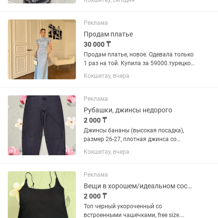
Кокшетау, сегодня
Реклама
Продам платье
30 000 ₸
Продам платье, новое. Одевала только
1 раз на той. Купила за 59000.турецкое
Продам за 30.000
Кокшетау, вчера
Реклама
Рубашки, джинсы недорого
2 000 ₸
Джинсы бананы (высокая посадка),
размер 26-27, плотная джинса со
стрейчем. Цена: 2.000тг Рубашка
Кокшетау, вчера
Defacto, размер М(42-44),хлопок. Цена:
2.000тг Укороченная рубашка Defacto,
размер S(42-44),...
Реклама
Вещи в хорошем/идеальном состоянии недорого
2 000 ₸
Топ черный укороченный со
встроенными чашечками, free size.