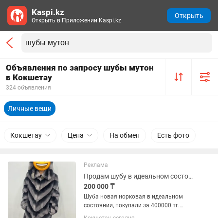
Kaspi.kz
Открыть
Открыть в Приложении Kaspi.kz
Объявления по запросу шубы мутон
в Кокшетау
324 объявления
Личные вещи
Кокшетау
Цена
На обмен
Есть фото
Реклама
Продам шубу в идеальном состоянии
200 000 ₸
Шуба новая норковая в идеальном
состоянии, покупали за 400000 тг.
Летняя скидка 50%