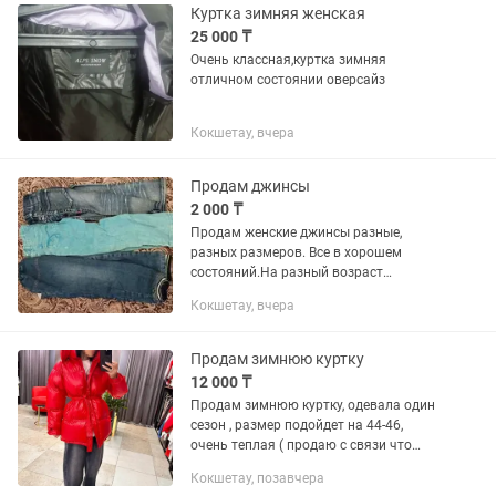
Куртка зимняя женская
25 000 ₸
Очень классная,куртка зимняя
отличном состоянии оверсайз
Кокшетау, вчера
Продам джинсы
2 000 ₸
Продам женские джинсы разные,
разных размеров. Все в хорошем
состояний.На разный возраст
.Размеры от 20 до29. На детей,
Кокшетау, вчера
подростков и взрослых.
Продам зимнюю куртку
12 000 ₸
Продам зимнюю куртку, одевала один
сезон , размер подойдет на 44-46,
очень теплая ( продаю с связи что
сильно похудела , стала большая)
Кокшетау, позавчера