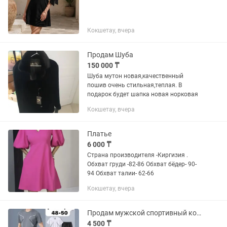
Кокшетау, вчера
Продам Шуба
150 000 ₸
Шуба мутон новая,качественный
пошив очень стильная,теплая. В
подарок будет шапка новая норковая
Кокшетау, вчера
Платье
6 000 ₸
Страна производителя -Киргизия .
Обхват груди -82-86 Обхват бёдер- 90-
94 Обхват талии- 62-66
Кокшетау, вчера
Продам мужской спортивный костюм на лето. Новый.
4 500 ₸