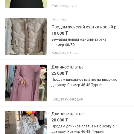
Цена: 1.000тг Кроп топ розовый Lc
Кокшетау, вчера
Waikiki, размер XS (подойдет и на S).
Цена: 1.000тг Лонгслив черный
укороченный Defacto, размер S....
Реклама
Продам женский куртка новый размер 48/50
10 000 ₸
Бежевый новый женский куртка
размер 48/50
Кокшетау, вчера
Длинное платье
25 000 ₸
Продам шикарное платье на высокую
девушку. Размер 46-48.Турция
Кокшетау, сегодня
Длинное платье
20 000 ₸
Продам длинное платье на высокую
девушку. Размер 46-48. Турция